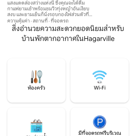
แสงแดดส่องสว่างแห่งนี้ ซึ่งคุณจะได้ดื่ม
และจักรยานมาด้วย น
กาแฟยามเช้าพร้อมชมวิวทุ่งหญ้าอันเงียบ
เคาน์ตี้ ยินดีต้อนรั
สงบ และยามเย็นก็นั่งรอบกองไฟส่วนตัวที่
กว่า 30 ปอนด์! BYO
กำลังลุกโชนภายใต้ดวงดาว The Cozy Up
ความคุ้มค่า
·
สถานที่
·
ที่จอดรถ
on Lake Mimosa เป็นสิ่งที่คุณต้องการเพื่อ
สิ่งอำนวยความสะดวกยอดนิยมสำหรับ
การพักผ่อนและผ่อนคลาย มีทะเลสาบ
บ้านพักตากอากาศในHagarville
ขนาด 10 เอเคอร์ให้นั่งข้างๆ หรือตกปลา
ที่พักตั้งอยู่บริเวณทางเข้าออซาร์กและสิ่ง
อำนวยความสะดวกทั้งหมดที่มี ตั้งแต่เส้น
ทางปั่นจักรยานภูเขาระดับโลก ไปจนถึงเส้น
ทางเดินป่ามากมาย และการตามหาน้ำตก
และทะเลสาบลุดวิกอยู่ห่างออกไปเพียง 2
ไมล์ อีกอย่าง ห้ามนำสัตว์เลี้ยงเข้ามา!
ห้องครัว
Wi-Fi
มีที่จอดรถฟรีบริเวณ