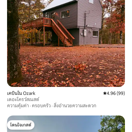
เคบินใน Ozark
คะแนนเฉลี่ย 4.9
4.96 (99)
เดอะโครว์สเนสต์
ความคุ้มค่า
·
ครอบครัว
·
สิ่งอำนวยความสะดวก
โดนใจเกสต์
โดนใจเกสต์