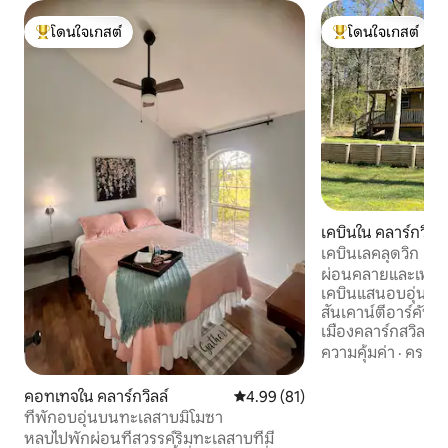
โดนใจเกสต์
โดนใจเกสต์
โดนใจเกสต์ที่สุด
โดนใจเกสต์ที่สุด
เคบินใน คลาร์กวิลล์
เคบินเลคลุดวิก
ผ่อนคลายและเพลิดเ
เคบินแสนอบอุ่นบน
สันเคาน์ตีอาร์คันซอ
เมืองคลาร์กสวิลล์เพ
กับชายหาดสาธารณะ 
ความคุ้มค่า
·
ครอบค
ท่าเรือตกปลาและทา
อเนกประสงค์รอบท
คอทเทจใน คลาร์กวิลล์
คะแนนเฉลี่ย 4.99 จาก 5, 81 รีวิว
4.99 (81)
เส้นทางจักรยานเสือภ
ที่พักอบอุ่นบนทะเลสาบมิโมซา
ห่างจากเคบิน 2 ไมล
หลบไปพักผ่อนที่สวรรค์ริมทะเลสาบที่มี
ตกปลาเรือคายัครอง