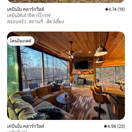
เคบินใน คลาร์กวิลล์
คะแนนเฉลี่ย 4.
4.74 (19)
เคบินให้เช่าซีดาร์โกรฟ
ครอบครัว
·
สถานที่
·
สัตว์เลี้ยง
โดนใจเกสต์
โดนใจเกสต์
เคบินใน คลาร์กวิลล์
คะแนนเฉลี่ย 4.
4.96 (23)