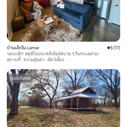
บ้านเล็กใน Lamar
คะแนนเฉลี่ย
5 (17)
'เดอะดุ๊ก' สตูดิโอขนาดคิงไซส์สบาย ๆ ริมทะเลสาบ!
สถานที่
·
ความคุ้มค่า
·
สัตว์เลี้ยง
ซูเปอร์โฮสต์
ซูเปอร์โฮสต์