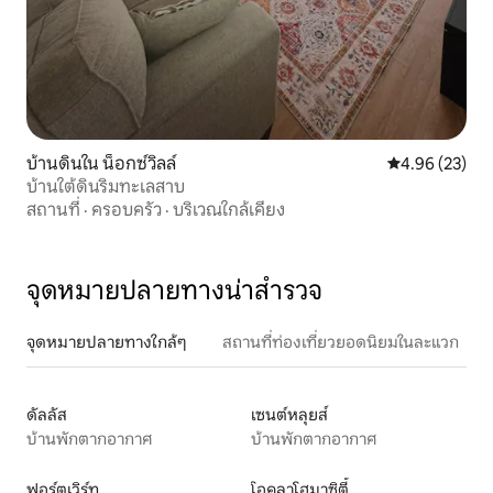
บ้านดินใน น็อกซ์วิลล์
คะแนนเฉลี่ย 4.
4.96 (23)
บ้านใต้ดินริมทะเลสาบ
สถานที่
·
ครอบครัว
·
บริเวณใกล้เคียง
จุดหมายปลายทางน่าสำรวจ
จุดหมายปลายทางใกล้ๆ
สถานที่ท่องเที่ยวยอดนิยมในละแวก
ดัลลัส
เซนต์หลุยส์
บ้านพักตากอากาศ
บ้านพักตากอากาศ
ฟอร์ตเวิร์ท
โอคลาโฮมาซิตี้