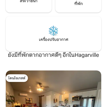
สระว่ายน้ำ
ที่พัก
เครื่องปรับอากาศ
ยังมีที่พักตากอากาศดีๆ อีกในHagarville
โดนใจเกสต์
โดนใจเกสต์