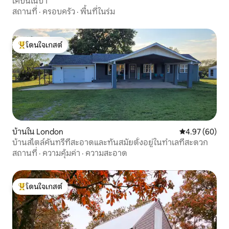
เคบินในป่า
สถานที่
·
ครอบครัว
·
พื้นที่ในร่ม
โดนใจเกสต์
โดนใจเกสต์ที่สุด
บ้านใน London
คะแนนเฉลี่ย 4.
4.97 (60)
บ้านสไตล์คันทรีที่สะอาดและทันสมัยตั้งอยู่ในทำเลที่สะดวก
สถานที่
·
ความคุ้มค่า
·
ความสะอาด
โดนใจเกสต์
โดนใจเกสต์ที่สุด