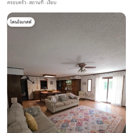
ครอบครัว
·
สถานที่
·
เงียบ
โดนใจเกสต์
โดนใจเกสต์