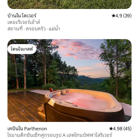
บ้านใน โดเวอร์
คะแนนเฉลี่ย 4
4.9 (39)
เดอะริเวอร์เฮ้าส์
สถานที่
·
ครอบครัว
·
แม่น้ำ
โดนใจเกสต์
โดนใจเกสต์
เคบินใน Parthenon
คะแนนเฉลี่ย 4.
4.98 (45)
โรมานติกซันเซ็ทคู่กรอบรูป A เฮดโทนบัฟฟาโลริเวอร์