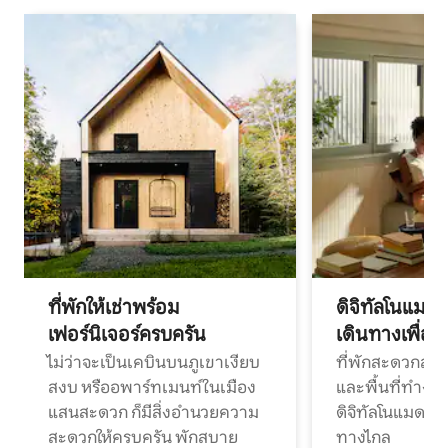
ที่พักให้เช่าพร้อม
ดิจิทัลโนแมด
เฟอร์นิเจอร์ครบครัน
เดินทางเพื่อ
ไม่ว่าจะเป็นเคบินบนภูเขาเงียบ
ที่พักสะดวกสบา
สงบ หรืออพาร์ทเมนท์ในเมือง
และพื้นที่ทำงา
แสนสะดวก ก็มีสิ่งอำนวยความ
ดิจิทัลโนแมดแ
สะดวกให้ครบครัน พักสบาย
ทางไกล