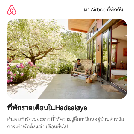
ข้าม
ไป
มา Airbnb ที่พักกัน
ยัง
เนื้อหา
ที่พักรายเดือนในHadseløya
ค้นพบที่พักระยะยาวที่ให้ความรู้สึกเหมือนอยู่บ้านสำหรับ
การเข้าพักตั้งแต่ 1 เดือนขึ้นไป