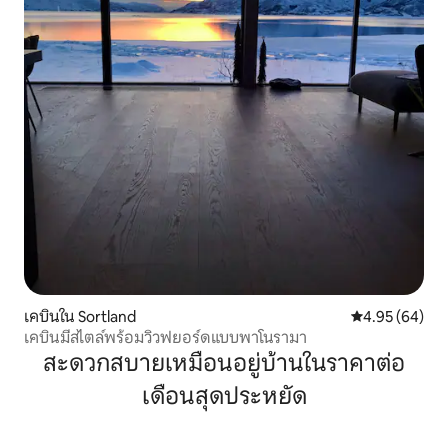
เคบินใน Sortland
คะแนนเฉลี่ย 4.
4.95 (64)
เคบินมีสไตล์พร้อมวิวฟยอร์ดแบบพาโนรามา
สะดวกสบายเหมือนอยู่บ้านในราคาต่อ
เดือนสุดประหยัด