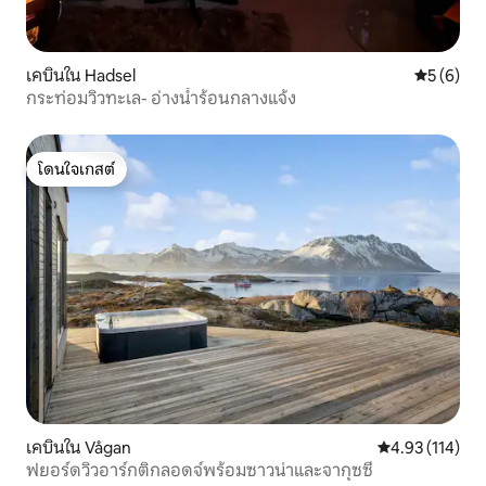
เคบินใน Hadsel
คะแนนเฉลี่
5 (6)
กระท่อมวิวทะเล- อ่างน้ำร้อนกลางแจ้ง
โดนใจเกสต์
โดนใจเกสต์
เคบินใน Vågan
คะแนนเฉลี่ย 4.9
4.93 (114)
ฟยอร์ดวิวอาร์กติกลอดจ์พร้อมซาวน่าและจากุซซี่