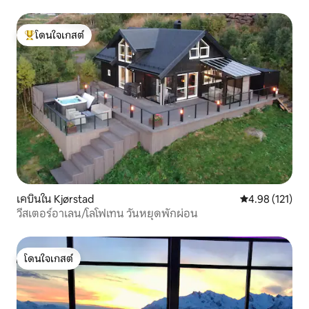
โดนใจเกสต์
โดนใจเกสต์ที่สุด
เคบินใน Kjørstad
คะแนนเฉลี่ย 4.9
4.98 (121)
วีสเตอร์อาเลน/โลโฟเทน วันหยุดพักผ่อน
โดนใจเกสต์
โดนใจเกสต์