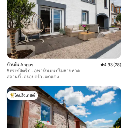
บ้านใน Angus
คะแนนเฉลี่ย 4.
4.93 (28)
5 เซาท์สตรีท - อพาร์ทเมนท์ริมชายหาด
สถานที่
·
ครอบครัว
·
ตกแต่ง
โดนใจเกสต์
โดนใจเกสต์ที่สุด