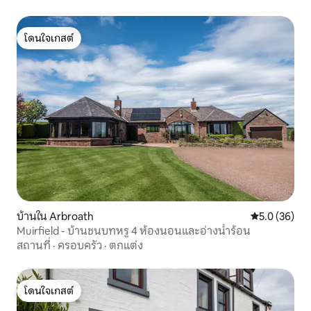
โดนใจเกสต์
โดนใจเกสต์
บ้านใน Arbroath
คะแนนเฉลี่ย 5
5.0 (36)
Muirfield - บ้านชนบทหรู 4 ห้องนอนและอ่างน้ำร้อน
สถานที่
·
ครอบครัว
·
ตกแต่ง
โดนใจเกสต์
โดนใจเกสต์