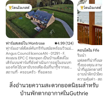
โดนใจเกสต์
โดนใจเกสต์
โดนใจเกสต์ที่สุด
โดนใจเกสต์ที่สุด
ฟาร์มสเตย์ใน Montrose
คะแนนเฉลี่ย 4.99 จาก 5, 124 รีวิว
4.99 (124)
ฟาร์มเฮาส์สไตล์คันทรีทันสมัยพร้อมวิวแม่
คอนโดใน Fife
น้ำสวยๆ
Angus Council licenceAN - 01291 - F.
ริมน้ำ
คะแนน EPC C Henpen เป็นบ้านสไตล์โม
แฟลตที่น่าทึ่งแห่งน
เดิร์นบนฟาร์มที่ยังดำเนินการอยู่ในชนบท
ทึ่งของคุณ ลานระเบียงดาดฟ้าและสวนริม
แองกัส ใช้เวลาขับรถเพียงไม่กี่นาทีจากมอน
น้ำที่แปลกตาสร้าง
โทรสและสิ่งอำนวยความสะดวกทั้งหมดใน
สถานที่
·
ครอบครัว
·
ที่จอดรถ
อาบน้ำฝักบัวใหม่สุ
เมือง เหมาะสำหรับครอบครัวที่มีห้องนอนคู่
สไตล์สร้างสถานที่พ
ความคุ้มค่า
·
สถานที
กว้างขวาง 4 ห้องห้องน้ำ 3 ห้องห้องเด็กเล่น
เหมือนใคร เพลิดเ
สิ่งอำนวยความสะดวกยอดนิยมสำหรับ
ห้องครัวขนาดใหญ่ห้องสำหรับครอบครัว
ดาดฟ้าหรือเดินไปยั
และห้องนั่งเล่น ด้านนอกมีสวนด้านหลังที่
บ้านพักตากอากาศในGuthrie
ยอดเยี่ยม แฟลตที่เพ
ปิดล้อมอย่างสมบูรณ์พร้อมดาดฟ้า ลาน
1860 แห่งนี้เพิ่งได้
ระเบียง แทรมโพลีน และวิวที่น่าตื่นตาตื่นใจ
กับดันดีและเซนต์
ยินดีต้อนรับสุนัข ขับรถไปดันดี บ้านแห่งดัน
เลียบชายฝั่ง สวรรค