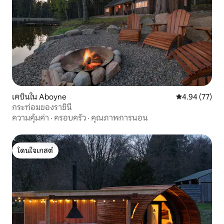
เคบินใน Aboyne
คะแนนเฉลี่ย 4.
4.94 (77)
กระท่อมของราชินี
ความคุ้มค่า
·
ครอบครัว
·
คุณภาพการนอน
โดนใจเกสต์
โดนใจเกสต์