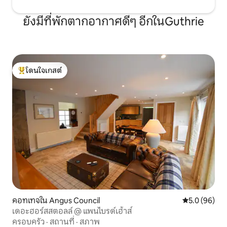
ยังมีที่พักตากอากาศดีๆ อีกในGuthrie
โดนใจเกสต์
โดนใจเกสต์ที่สุด
คอทเทจใน Angus Council
คะแนนเฉลี่ย 5
5.0 (96)
เดอะฮอร์สสตอลล์ @ แพนไบรด์เฮ้าส์
ครอบครัว
·
สถานที่
·
สภาพ