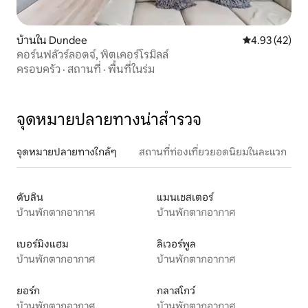
บ้านใน Dundee
คะแนนเฉลี่ย 4.
4.93 (42)
คอร์นฟลัวร์ลอดจ์, พิตเคอร์โรมิลล์
ครอบครัว
·
สถานที่
·
พื้นที่ในร่ม
จุดหมายปลายทางน่าสำรวจ
จุดหมายปลายทางใกล้ๆ
สถานที่ท่องเที่ยวยอดนิยมในละแวก
ดับลิน
แมนเชสเตอร์
บ้านพักตากอากาศ
บ้านพักตากอากาศ
เบอร์มิงแฮม
ลิเวอร์พูล
บ้านพักตากอากาศ
บ้านพักตากอากาศ
ยอร์ก
กลาสโกว์
บ้านพักตากอากาศ
บ้านพักตากอากาศ