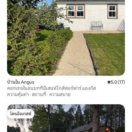
บ้านใน Angus
คะแนนเฉลี่ย 5
5.0 (17)
คอทเทจในชนบทที่มีเสน่ห์ใกล้ฟอร์ฟาร์ แองกัส
ความคุ้มค่า
·
สถานที่
·
ความสบาย
โดนใจเกสต์
โดนใจเกสต์