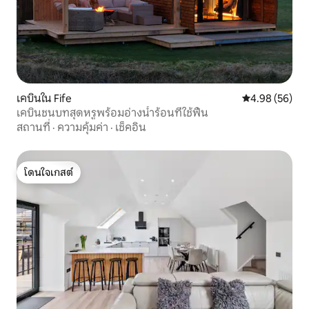
เคบินใน Fife
คะแนนเฉลี่ย 4.
4.98 (56)
เคบินชนบทสุดหรูพร้อมอ่างน้ำร้อนที่ใช้ฟืน
สถานที่
·
ความคุ้มค่า
·
เช็คอิน
โดนใจเกสต์
โดนใจเกสต์