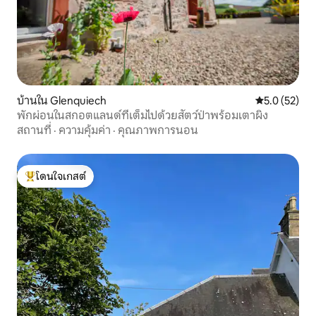
บ้านใน Glenquiech
คะแนนเฉลี่ย 5
5.0 (52)
พักผ่อนในสกอตแลนด์ที่เต็มไปด้วยสัตว์ป่าพร้อมเตาผิง
สถานที่
·
ความคุ้มค่า
·
คุณภาพการนอน
โดนใจเกสต์
โดนใจเกสต์ที่สุด