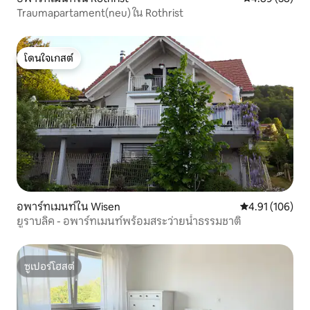
Traumapartament(neu) ใน Rothrist
โดนใจเกสต์
โดนใจเกสต์
อพาร์ทเมนท์ใน Wisen
คะแนนเฉลี่ย 4.9
4.91 (106)
ยูราบลิค - อพาร์ทเมนท์พร้อมสระว่ายน้ำธรรมชาติ
ซูเปอร์โฮสต์
ซูเปอร์โฮสต์