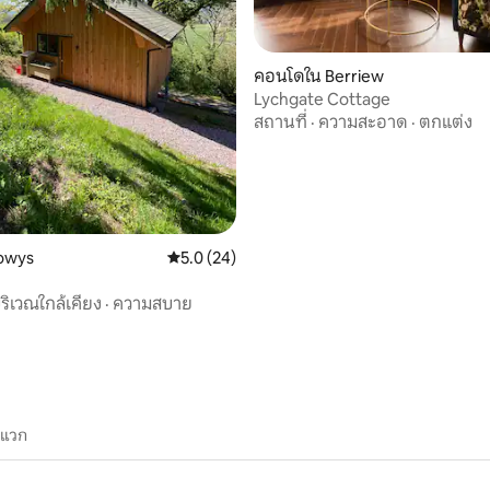
 22 รีวิว
คอนโดใน Berriew
Lychgate Cottage
สถานที่
·
ความสะอาด
·
ตกแต่ง
Powys
คะแนนเฉลี่ย 5.0 จาก 5, 24 รีวิว
5.0 (24)
า
ริเวณใกล้เคียง
·
ความสบาย
ะแวก