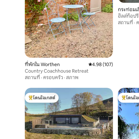
กระท่อมเล
y
ฮิลล์ท็อปร
สถานที่
·
ค
ที่พักใน Worthen
คะแนนเฉลี่ย 4.98 จาก 5, 1
4.98 (107)
Country Coachhouse Retreat
สถานที่
·
ครอบครัว
·
สภาพ
โดนใจเกสต์
โดนใจ
โดนใจเกสต์ที่สุด
โดนใจเกสต