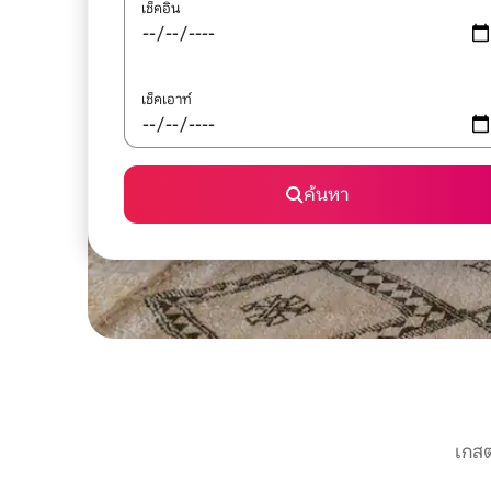
เช็คอิน
เช็คเอาท์
ค้นหา
เกสต