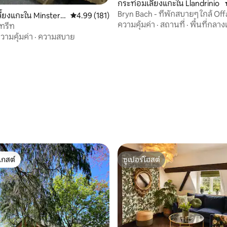
กระท่อมเลี้ยงแกะใน Llandrinio
Bryn Bach - ที่พักสบายๆ ใกล้ Off
ี้ยงแกะใน Minsterle
คะแนนเฉลี่ย 4.99 จาก 5, 181 รีวิว
4.99 (181)
ความคุ้มค่า
·
สถานที่
·
พื้นที่กลาง
ีทรีท
วามคุ้มค่า
·
ความสบาย
07 รีวิว
เกสต์
ซูเปอร์โฮสต์
์ที่สุด
ซูเปอร์โฮสต์