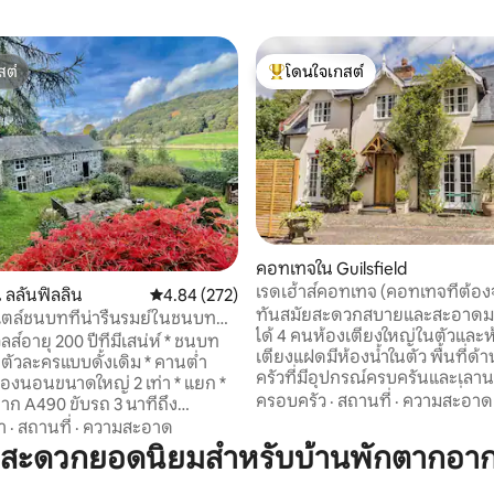
สต์
โดนใจเกสต์
สต์
โดนใจเกสต์ที่สุด
คอทเทจใน Guilsfield
เรดเฮ้าส์คอทเทจ (คอทเทจที่ต้อง
112 รีวิว
ลลันฟิลลิน
คะแนนเฉลี่ย 4.84 จาก 5, 272 รีวิว
4.84 (272)
อาหารด้วยตนเอง)
ทันสมัยสะดวกสบายและสะอาด
ล์ชนบทที่น่ารื่นรมย์ในชนบท
ได้ 4 คนห้องเตียงใหญ่ในตัวและห้
lin เวลส์
ส์อายุ 200 ปีที่มีเสน่ห์ * ชนบท
เตียงแฝดมีห้องน้ำในตัว พื้นที่ด้านนอกห้อง
ยตัวละครแบบดั้งเดิม * คานต่ำ
ครัวที่มีอุปกรณ์ครบครันและเลาน
 ห้องนอนขนาดใหญ่ 2 เท่า * แยก *
สบาย ในบรรยากาศหมู่บ้านที่เงี
ครอบครัว
·
สถานที่
·
ความสะอาด
ดจาก A490 ขับรถ 3 นาทีถึง
พร้อมผับ 2 แห่งที่ให้บริการอาหาร
n Town * Lake Vyrnwy, Oswestry
า
·
สถานที่
·
ความสะอาด
นาทีจากคอทเทจ Wi-Fi ฟรีสมาร์ททีวีในห้อง
ol (ขับรถ 15 นาที) * Accom: -
มสะดวกยอดนิยมสำหรับบ้านพักตากอากา
นอน จนกระทั่งเมื่อเร็วๆนี้เรดเฮ
ร้านอาหาร * โต๊ะอาหารในฟาร์ม
เปิดให้บริการในฐานะที่พักพร้อม
 ห้องนั่งเล่น * ห้องน้ำ + ฝักบัว *