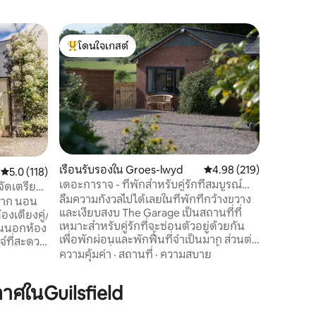
คอทเทจใน
โดนใจเกสต์
โดนใจ
Stabal y 
โดนใจเกสต์ที่สุด
โดนใจเกส
Stabal y 
ชนบทมิดเ
เหนือของเ
วันหยุดที
สูงสุด 4 ค
ครอบครัว
อบอุ่นชั
ชั้นบน เพลิดเพลินไปกับสภาพแวดล้อมที่
เงียบสงบบ
เรือนรับรองใน Groes-lwyd
คะแนนเฉลี่ย 4.98 จาก 5, 
4.98 (219)
คะแนนเฉลี่ย 5.0 จาก 5, 118 รีวิว
5.0 (118)
ของเราริ
เดอะการาจ - ที่พักสำหรับคู่รักที่สมบูรณ์
จัดเตรียม
เดินเล่นใก
แบบ เป็นมิตรกับสุนัข
ลืมความกังวลไปได้เลยในที่พักที่กว้างขวาง
มาก นอน
สถานที่ท
และเงียบสงบ The Garage เป็นสถานที่ที่
องเตียงคู่/
ปราสาท P
เหมาะสำหรับคู่รักที่จะซ่อนตัวอยู่ด้วยกัน
เพื่อพักผ่อนและพักฟื้นที่จำเป็นมาก ส่วนต่อ
จ์ที่สะดวก
เติมโรงรถที่ได้รับการปรับปรุงใหม่นี้เป็น
ความคุ้มค่า
·
สถานที่
·
ความสบาย
ยบสงบ
สถานที่ที่สมบูรณ์แบบที่สุดสำหรับคู่รักทุกคู่
เพียง 2
ที่จะใช้เวลาสองสามวัน ด้วยวิวทุ่งนาและเนิน
ศในGuilsfield
เขาใกล้เคียงสิ่งเหล่านี้สามารถชื่นชมได้จาก
าส์คอทเทจ
อ่างน้ำร้อนส่วนตัวของที่พักนี้ ดื่มด่ำกับการ
อาหารเช้า