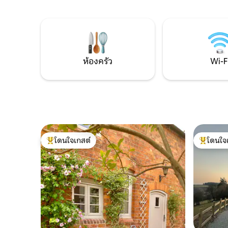
3 ห้อง พื้นที่ติดผนังล้อมรอบบาร์บีคิวโต๊ะ
ประโยชน์ i
เก้าอี้ม้านั่ง Montgomery Canal is in site,
สมาร์ททีว
the lodge is located directly off theMain
หน้าบ้าน +
A483 once Principal Estate เดินเข้าไปใน
40 'x20' 
เวลช์พูลหรือ 5 นาทีโดยรถยนต์
* Oak Floo
ห้องครัว
Wi-F
โดนใจเกสต์
โดนใจ
โดนใจเกสต์ที่สุด
โดนใจเกสต