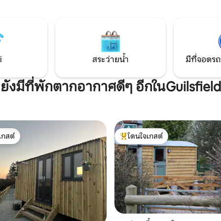
แต่เจ้าของตัดสินใจที่จะเข้าครัวเพ
nc: - เตาอบ * ไมโครเวฟ * Wi-Fi *
ทเทจที่มีสิ่งอำนวยความสะดวกใน
ีดีวีดี * ที่จอดรถนอกถนน * สวน
สำหรับวันหยุดจัดเลี้ยงด้วยตนเอง กระท่
 ลานบ้าน * พื้นที่สุนัขที่ปลอดภัย
อยู่ด้านข้างของบ้านของเรา
* W/Mach * D/wash * Log Burner
rs *
i
สระว่ายน้ำ
มีที่จอดรถ
ยังมีที่พักตากอากาศดีๆ อีกในGuilsfield
เกสต์
โดนใจเกสต์
์ที่สุด
โดนใจเกสต์ที่สุด