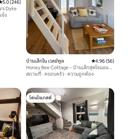
คะแนนเฉลี่ย 5.0 จาก 5, 246 รีวิว
5.0 (246)
a's Dyke
แจ้ง
บ้านเล็กใน เวลช์พูล
คะแนนเฉลี่ย 4.96 จาก 5,
4.96 (56)
Honey Bee Cottage – บ้านเล็กสุดโรแมน
ติกสำหรับคู่รัก
สถานที่
·
ครอบครัว
·
ความถูกต้อง
โดนใจเกสต์
โดนใจเกสต์