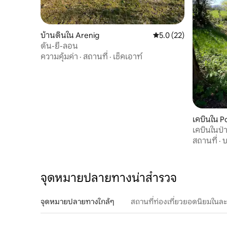
บ้านดินใน Arenig
คะแนนเฉลี่ย 5.0 จาก 5,
5.0 (22)
ดัน-ยี-ลอน
ความคุ้มค่า
·
สถานที่
·
เช็คเอาท์
เคบินใน 
เคบินในป่
สถานที่
·
บ
จุดหมายปลายทางน่าสำรวจ
จุดหมายปลายทางใกล้ๆ
สถานที่ท่องเที่ยวยอดนิยมในล