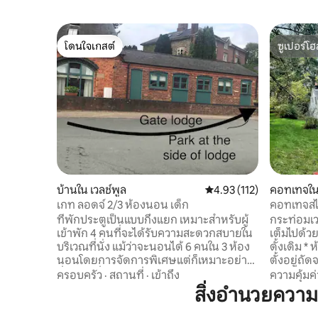
โดนใจเกสต์
ซูเปอร์โฮ
โดนใจเกสต์
ซูเปอร์โฮ
บ้านใน เวลช์พูล
คะแนนเฉลี่ย 4.93 จาก 5, 
4.93 (112)
คอทเทจใน 
เกท ลอดจ์ 2/3 ห้องนอน เด็ก
คอทเทจสไต
ของ Llanfyl
ที่พักประตูเป็นแบบกึ่งแยก เหมาะสำหรับผู้
กระท่อมเวล
เข้าพัก 4 คนที่จะได้รับความสะดวกสบายใน
เต็มไปด้ว
บริเวณที่นั่ง แม้ว่าจะนอนได้ 6 คนใน 3 ห้อง
ดั้งเดิม *
นอนโดยการจัดการพิเศษแต่ก็เหมาะอย่าง
ตั้งอยู่ถั
ยิ่งหากเพิ่งเข้าร่วมกิจกรรมสำหรับการเข้า
Llanfylli
ครอบครัว
·
สถานที่
·
เข้าถึง
ความคุ้มค่
พักค้างคืน เข้าถึงเวลช์พูลได้สะดวกด้วยการ
& Welshpo
สิ่งอำนวยควา
เดินหรือเดินทางโดยรถยนต์พื้นที่นั่งเล่นใน
ห้องครัว/
ห้องครัวแบบเปิดโล่งขนาดเล็กห้องพักในตัว
เก้าอี้ 4x *