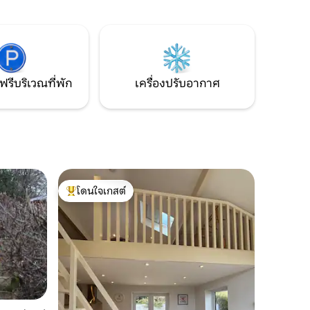
เข้าพักของคุณจากที่นี่ด้วยฟองสบู่สักแก้ว
ื่อสร้างคอ
หรือสองแก้ว! เตรียมพายุในครัวและผ่อน
ตัวเอง
คลายริมกองไฟ
อม
ฟรีบริเวณที่พัก
เครื่องปรับอากาศ
โดนใจเกสต์
โดนใจเกสต์ที่สุด