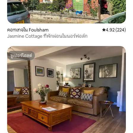
คอทเทจใน Foulsham
คะแนนเฉลี่ย 4.9
4.92 (224)
Jasmine Cottage ที่พักผ่อนในนอร์ฟอล์ก
ซูเปอร์โฮสต์
ซูเปอร์โฮสต์