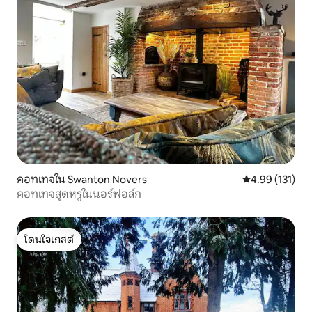
คอทเทจใน Swanton Novers
คะแนนเฉลี่ย 4.9
4.99 (131)
คอทเทจสุดหรูในนอร์ฟอล์ก
โดนใจเกสต์
โดนใจเกสต์