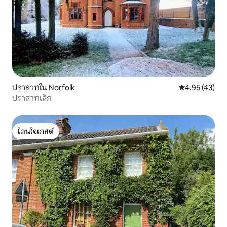
ปราสาทใน Norfolk
คะแนนเฉลี่ย 4.
4.95 (43)
ปราสาทเล็ก
โดนใจเกสต์
โดนใจเกสต์