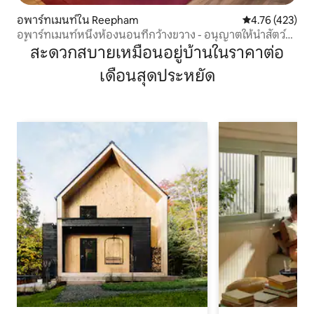
อพาร์ทเมนท์ใน Reepham
คะแนนเฉลี่ย 4.7
4.76 (423)
อพาร์ทเมนท์หนึ่งห้องนอนที่กว้างขวาง - อนุญาตให้นำสัตว์
เลี้ยงเข้าพักได้
สะดวกสบายเหมือนอยู่บ้านในราคาต่อ
เดือนสุดประหยัด