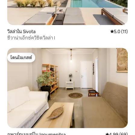
วิลล่าใน Sivota
คะแนนเฉลี่ย 5
5.0 (11)
ซีวาน่าเอ็กซ์ควิซิตวิลล่า I
โดนใจเกสต์
โดนใจเกสต์
อพาร์ทเมนท์ใน Igoumenitsa
คะแนนเฉลี่ย 4.9
4.99 (69)