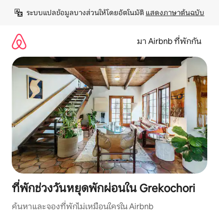
ข้าม
ระบบแปลข้อมูลบางส่วนให้โดยอัตโนมัติ 
แสดงภาษาต้นฉบับ
ไป
ยัง
เนื้อหา
มา Airbnb ที่พักกัน
ที่พักช่วงวันหยุดพักผ่อนใน Grekochori
ค้นหาและจองที่พักไม่เหมือนใครใน Airbnb