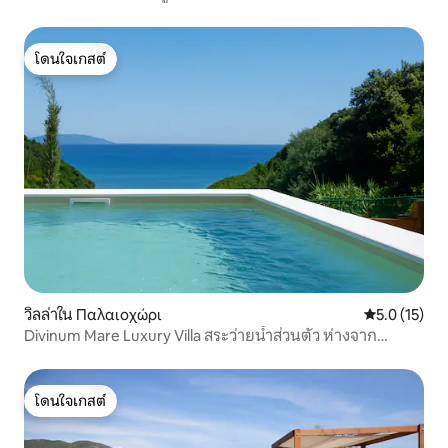
โดนใจเกสต์
โดนใจเกสต์
วิลล่าใน Παλαιοχώρι
คะแนนเฉลี่ย 5
5.0 (15)
Divinum Mare Luxury Villa สระว่ายน้ำส่วนตัว ห่างจาก
ชายหาด 200 ม.
โดนใจเกสต์
โดนใจเกสต์