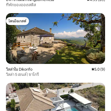
ที่พักของออเรสติส
โดนใจเกสต์
โดนใจเกสต์
วิลล่าใน Dikorifo
คะแนนเฉลี่ย 
5.0 (9)
วิลล่า 5 เซนส์ | ซาโกรี