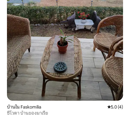
บ้านใน Faskomilia
คะแนนเฉลี่ย 
5.0 (4)
ซีโวตา บ้านของมาเรีย