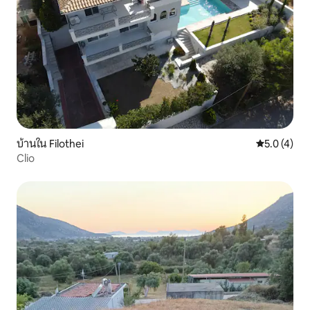
บ้านใน Filothei
คะแนนเฉลี่ย 
5.0 (4)
Clio