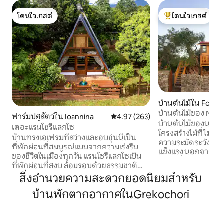
โดนใจเกสต์
โดนใจเกสต์
โดนใจเกสต์
โดนใจเกสต์ที่สุด
บ้านต้นไม้ใน Foun
บ้านต้นไม้ของ Nas
ฟาร์มปศุสัตว์ใน Ioannina
คะแนนเฉลี่ย 4.97 จาก 5, 263 รีวิว
4.97 (263)
บ้านต้นไม้ของนาโซส
เดอะแรนโชรีแลกโซ
โครงสร้างไม้ที่ไม่เห
บ้านทรงเอเฟรมที่สว่างและอบอุ่นนี้เป็น
ความระมัดระวังจา
ที่พักผ่อนที่สมบูรณ์แบบจากความเร่งรีบ
แข็งแรง นอกจากนี้ย
ของชีวิตในเมืองทุกวัน แรนโชรีแลกโซเป็น
สถานที่พักผ่อนสุด
ที่พักผ่อนที่สงบ ล้อมรอบด้วยธรรมชาติ
เทพนิยายประสบกา
เหมาะสำหรับคนรักธรรมชาติ ครอบครัว
สิ่งอำนวยความสะดวกยอดนิยมสำหรับ
สำหรับผู้ที่ชื่นชอบ
และผู้เข้าพักที่เดินทางพร้อมสัตว์เลี้ยงที่
เดินทาง ที่พักวัน
บ้านพักตากอากาศในGrekochori
ต้องการความสงบ พื้นที่โล่ง และอากาศ
ผสานฟังก์ชั่นการใ
บริสุทธิ์ของชนบทอย่างแท้จริง เพียง 25
เข้ากับสิ่งอำนวย
นาทีจากอิโอแอนนินาและใกล้กับหมู่บ้าน
บ้านสไตล์โมเดิร์น 