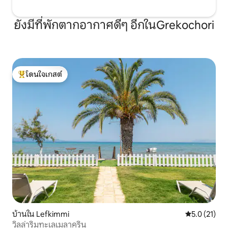
ยังมีที่พักตากอากาศดีๆ อีกในGrekochori
โดนใจเกสต์
โดนใจเกสต์ที่สุด
บ้านใน Lefkimmi
คะแนนเฉลี่ย 5
5.0 (21)
วิลล่าริมทะเลเมลาครินู