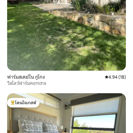
ฟาร์มสเตย์ใน กูโกง
คะแนนเฉลี่ย 4.
4.94 (18)
วิลโลว์ฟาร์มคอทเทจ
โดนใจเกสต์
โดนใจเกสต์ที่สุด