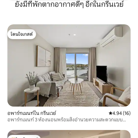
ยังมีที่พักตากอากาศดีๆ อีกในกรีนเวย์
โดนใจเกสต์
โดนใจเกสต์
อพาร์ทเมนท์ใน กรีนเวย์
คะแนนเฉลี่ย 4.
4.94 (16)
อพาร์ทเมนท์ 3 ห้องนอนพร้อมสิ่งอำนวยความสะดวกแบบ
รีสอร์ท