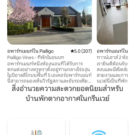
อพาร์ทเมนท์ใน Pialligo
คะแนนเฉลี่ย 5.0 จาก 5, 207 รีวิว
5.0 (207)
อพาร์ทเมนท์ใน กรีน
Pialligo Vines - ที่พักในชนบท
ทาวน์เฮาส์ 2 ห้องน
ทะเลสาบ
อพาร์ทเมนท์หนึ่งห้องนอนที่ได้รับการ
เรายินดีต้อนรับคุณเ
ตกแต่งอย่างหรูหราตั้งอยู่ท่ามกลางไร่องุ่น
สงบและมีสไตล์ของเรา ด้วยวิวทะเล
ในปิอาลลิโกบนพื้นที่ 5 เอเคอร์อพาร์ทเมนท์
สวยงามและการเดินไ
นี้สามารถมองเห็นวิวรัฐสภาและขับรถเพียง
นเวย์นี่เป็นที่พักท
8 นาทีไปยังเมืองแคนเบอร์ราและขับรถ 3
เยี่ยมชมแคนเบอร์ร
สิ่งอำนวยความสะดวกยอดนิยมสำหรับ
นาทีไปยังสนามบิน เดินเพียงไม่กี่นาทีก็ถึง
ห้องห้องน้ำ 2 ห้อง
บ้านพักตากอากาศในกรีนเวย์
Rodneys Nursery Cafe, Beltana Farm,
พื้นที่รับประทานอาหา
Tulips Cafe หรือ Vibe Hotel ที่ให้บริการ
อำนวยความสะดวกที่ม
ผลิตผลท้องถิ่นแสนอร่อยและอาหารระดับ
จานเครื่องซักผ้าและ
ห้าดาว รสชาติของประเทศในเมือง ตกแต่ง
ทำความร้อนและทำค
อย่างสวยงามทั่วทั้งเตาผิงแก๊สสมาร์ททีวี
และ Wi-Fi มีคาเฟ่ที่ยอดเยี่ยมอยู่ข้างบ้าน
Wi-Fi และห้องครัวที่ได้รับการตกแต่งอย่าง
และสนามเด็กเล่นอย
ครบครันรวมถึงเตาอบ Miele เครื่องชง
เพลิดเพลินกับการเ