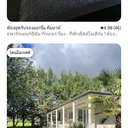
ห้องชุดรับรองแขกใน คัมบาห์
คะแนนเฉลี่ย 4.
4.98 (46)
อพาร์ทเมนท์อีตัน ทักเกอราโนง - ที่พักสไตล์โมเดิร์น 1 ห้อง
นอน
โดนใจเกสต์
โดนใจเกสต์