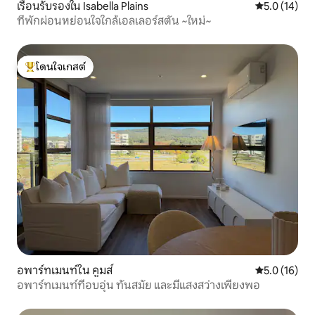
เรือนรับรองใน Isabella Plains
คะแนนเฉลี่ย 5
5.0 (14)
ที่พักผ่อนหย่อนใจใกล้เอลเลอร์สตัน ~ใหม่~
โดนใจเกสต์
โดนใจเกสต์ที่สุด
อพาร์ทเมนท์ใน คูมส์
คะแนนเฉลี่ย 5
5.0 (16)
อพาร์ทเมนท์ที่อบอุ่น ทันสมัย และมีแสงสว่างเพียงพอ