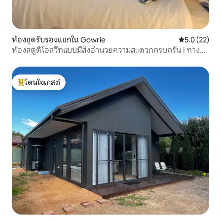
ห้องชุดรับรองแขกใน Gowrie
คะแนนเฉลี่ย 5
5.0 (22)
ห้องสตูดิโอสวีทแบบมีสิ่งอำนวยความสะดวกครบครัน | ทาง
เข้าส่วนตัว
โดนใจเกสต์
โดนใจเกสต์ที่สุด