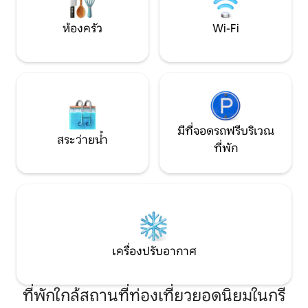
กาแฟไมโครเวฟกาต้มน้ำเครื่องปิ้งขนมปัง
และตู้เย็นขนาดใหญ่เต็มรูปแบบ ผู้เข้าพักจะ
ห้องครัว
Wi-Fi
ได้รับการต้อนรับด้วยชีสบิสกิตไวน์แดงขาว
และเป็นประกายขนมปังนมบิสกิตหวาน
ซีเรียลไข่ที่วางใหม่จากไก่ช่วงฟรีของเรา –
แม็กกี้เบียร์และโอปราห์และชาที่คุณ
ต้องการ ห้องน้ำสองทางมีแชมพูครีมนวด
ผมครีมอาบน้ำโลชั่นอาบน้ำและสบู่ สำหรับผู้
ที่อาจลืมสิ่งของจำเป็นบางอย่างมีน้ำยาบ้วน
ปากแปรงสีฟันหมวกอาบน้ำชุดเดินทาง
มีที่จอดรถฟรีบริเวณ
(พร้อมอุปกรณ์เย็บผ้า) และแม้แต่ชุดโกน
สระว่ายน้ำ
ที่พัก
หนวด
เครื่องปรับอากาศ
ที่พักใกล้สถานที่ท่องเที่ยวยอดนิยมในกรี