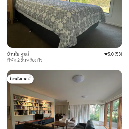
บ้านใน คูมส์
คะแนนเฉลี่ย 5
5.0 (53)
ที่พัก 2 ชั้นพร้อมวิว
โดนใจเกสต์
โดนใจเกสต์