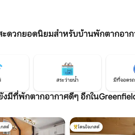
ขึ้นมาพบกับน้ำระยิบระยับที่ส่อง
เพื่อให้คุณได้รับสิ่งที่ดีที่สุดในโลก
ะยับเข้ามาในหน้าต่างของคุณ
ริมทะเลสาบบนทะเลสาบที่เงียบส
เพลินกับการดูดาวในอ่างน้ำร้อน
ถนนสายหลักเพื่อความสะดวกใน
ปิ้งการรับประทานอาหารและการท
สะดวกยอดนิยมสำหรับบ้านพักตากอากา
i
สระว่ายน้ำ
มีที่จอดรถ
ยังมีที่พักตากอากาศดีๆ อีกในGreenfiel
เกสต์
โดนใจเกสต์
์ที่สุด
โดนใจเกสต์ที่สุด