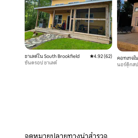
ชาเลต์ใน South Brookfield
คะแนนเฉลี่ย 4.92 จาก 5, 
4.92 (62)
คอทเทจใน 
ซันดรอป ชาเลต์
นอร์ดิกสป
อ่างน้ำร้อ
จุดหมายปลายทางน่าสำรวจ