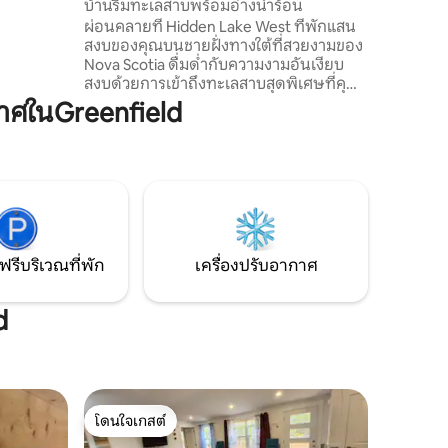
บ้านริมทะเลสาบพร้อมอ่างน้ำร้อน
 การใช้ชีวิต
ผ่อนคลายที่ Hidden Lake West ที่พักแสน
งบห่างจาก
สงบของคุณบนชายฝั่งทางใต้ที่สวยงามของ
การช้อป
Nova Scotia ดื่มด่ำกับความงามอันเงียบ
่องเที่ยว
สงบด้วยการเข้าถึงทะเลสาบสุดพิเศษที่คุณ
สามารถเล่นแพดเดิลบอร์ดพายเรือแคนูหรือ
ศในGreenfield
พักผ่อนริมน้ำ แช่ตัวในอ่างน้ำร้อนที่มีชีวิต
ชีวาล้อมรอบด้วยอ้อมกอดของธรรมชาติ
อบอุ่นด้วยความสะดวกสบายที่ทันสมัยนี้นำ
เสนอการผสมผสานที่สมบูรณ์แบบสำหรับ
การพักผ่อนที่น่าจดจำ ไม่ว่าคุณจะกำลังมอง
หาการผจญภัยหรือสถานที่พักผ่อน Hidden
Lake West เชิญคุณมาผ่อนคลายและเติม
พลังในบรรยากาศที่น่าทึ่ง
ฟรีบริเวณที่พัก
เครื่องปรับอากาศ
d
โดนใจเกสต์
โดนใจเกสต์