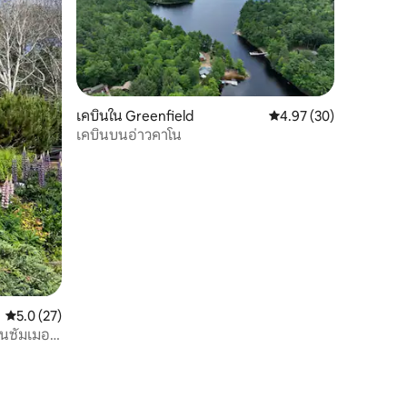
เคบินใน Greenfield
คะแนนเฉลี่ย 4.97 จาก 5,
4.97 (30)
เคบินบนอ่าวคาโน
คะแนนเฉลี่ย 5.0 จาก 5, 27 รีวิว
5.0 (27)
ในซัมเมอร์