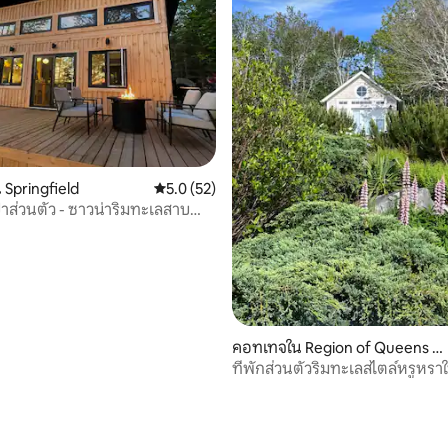
62 รีวิว
Springfield
คะแนนเฉลี่ย 5.0 จาก 5, 52 รีวิว
5.0 (52)
าส่วนตัว - ซาวน่าริมทะเลสาบ
น
คอทเทจใน Region of Queens M
unicipality
ที่พักส่วนตัวริมทะเลสไตล์หรูหรา
วิลล์