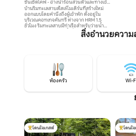
ซันเซ็ตโคฟ - อ่างน้ำร้อนส่วนตัวและทางเข้า
น้ำฝันตื่น
ทะเลสาบ
บ้านริมทะเลสาบสไตล์โมเดิร์นที่สร้างใหม่
แสงระยิบร
ออกแบบโดยคำนึงถึงผู้เข้าพัก ตั้งอยู่ใน
หรือเพลิด
บริเวณคอทเทจคันทรี ห่างจาก HRM 1.5
ชั่วโมง ริมทะเลสาบมีท่าเรือสำหรับว่ายน้ำ
ตกปลา และกีฬาทางน้ำที่ไม่ใช้เครื่องยนต์
สิ่งอำนวยความ
เรามีเรือปั่น 2 ลำและเสื้อชูชีพ 8 ตัว แสง
ธรรมชาติส่องสว่างทั่วบ้านพร้อมวิว
พระอาทิตย์ตกที่สวยงามเหนือทะเลสาบ
พื้นที่นั่งเล่นแบบเปิดโล่งพร้อมครัวแบบรวม
พื้นที่รับประทานอาหารเต็มรูปแบบที่
ออกแบบมาสำหรับความบันเทิง ห้องนั่งเล่น
พร้อมโซฟาเซ็คชันขนาดใหญ่และเตาไม้ที่
อบอุ่น ที่นอน Kingsdown ที่สบายเพื่อให้
ห้องครัว
Wi-F
มั่นใจว่าคุณจะนอนหลับสบาย
โดนใจเกสต์
โดนใจ
โดนใจเกสต์ที่สุด
โดนใจเกสต