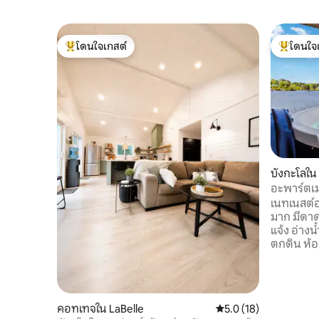
โดนใจเกสต์
โดนใจ
โดนใจเกสต์ที่สุด
โดนใจเกสต
บังกะโลใ
อะพาร์ตเม
พระอาทิต
เนทเนสต์อย
บาร์บีคิว 2
มาก มีดาด
แจ้ง อ่างน
ตกดิน ห้อง
ห้องครัวท
เพื่อนที่มาเยี่ยม
หายากมาก 
เปิดตัวเรื
คอทเทจใน LaBelle
คะแนนเฉลี่ย 5.0 จาก 5,
5.0 (18)
เหมือนกันท