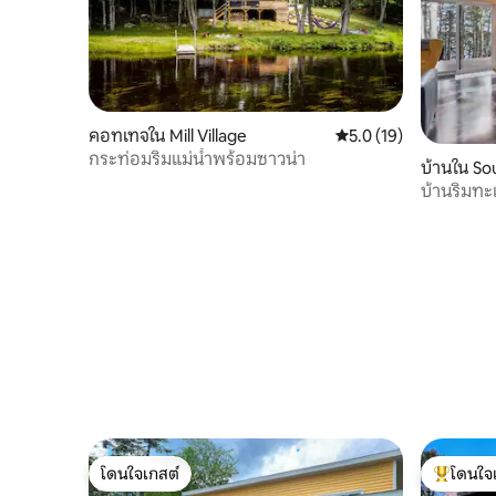
คอทเทจใน Mill Village
คะแนนเฉลี่ย 5.0 จาก 5,
5.0 (19)
กระท่อมริมแม่น้ำพร้อมซาวน่า
บ้านใน So
บ้านริมท
โดนใจเกสต์
โดนใจ
โดนใจเกสต์
โดนใจเกสต