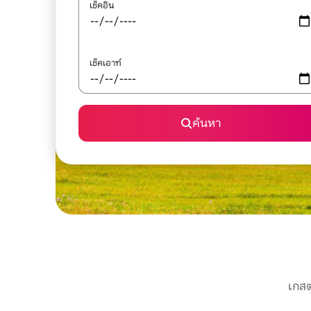
เช็คอิน
เช็คเอาท์
ค้นหา
เกสต