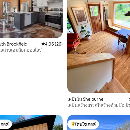
 19 รีวิว
uth Brookfield
คะแนนเฉลี่ย 4.96 จาก 5, 26 รีวิว
4.96 (26)
ะเลสาบเฮมล็อกฮอลโลว์
เคบินใน Shelburne
เคบินสร้างสรรค์ที่สร้างด้วยมือ ม
เปียโน
เกสต์
โดนใจเกสต์
์ที่สุด
โดนใจเกสต์ที่สุด