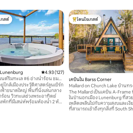
เกสต์
โดนใจเกสต์
์ที่สุด
โดนใจเกสต์ที่สุด
น Lunenburg
คะแนนเฉลี่ย 4.93 จาก 5, 127 รีวิว
4.93 (127)
นต์ริมทะเล #6 อ่างน้ำร้อน ชม
เคบินใน Barss Corner
ย์ตกดิน ดาดฟ้าขนาดใหญ่
ู่ใกล้เมืองประวัติศาสตร์ลูนเบิร์ก
Mallard on Church Lake บ้านท
 เตียง
ฟ้าขนาดใหญ่ พื้นที่นั่งเล่นกลาง
ริมทะเลสาบที่เข้าถึงได้ง่าย
The Mallard เป็นเคบิน A-Frame ที่
้ำร้อน วิวทะเลช่วงพระอาทิตย์
ในป่านอกเมือง Lunenburg ที่สว
พักที่มีเสน่ห์พร้อมห้องน้ำ 2 ห้อง
เพลิดเพลินไปกับความสงบและเง
ันสมัยและห้องนั่งเล่นสำหรับ
ที่สามารถเข้าถึงทุกสิ่งที่ South S
ชม โฮคโฮม ตั้งอยู่ในชุมชนที่
Nova Scotia มีให้ เคบินใหม่ล่าสุดแห
lil HOOK Properties รวมถึงการ
ห่างจากแฮลิแฟกซ์และแฮลิแฟกซ์เ
อท่าเรือส่วนตัวและคนที่มีความคิด
20 นาทีไปยังทั้งลูเนนเบิร์กเบิร์ก
 18 รีวิว
ี่ชื่นชอบการใช้ชีวิตบนน้ำคนรัก
เตอร์เคบินใหม่นี้ตั้งอยู่อย่างสมบ