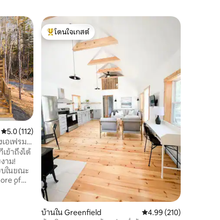
เกาะใน P
โดนใจเกสต์
โดนใจ
เกาะ - กร
โดนใจเกสต์ที่สุด
โดนใจเกส
เกาะนี้ให
เหมือนใคร
ทำเลที่โดด
ทางหลวงเพ
ชั่วโมงจา
สำรวจชาย
หรือในหนึ
เตรียมไว้ใ
คุณชื่นชอ
คะแนนเฉลี่ย 5.0 จาก 5, 112 รีวิว
5.0 (112)
ก็ตามคุณต
หวังว่าคุ
รงเอเฟรม
เกาะที่เง
เข้าถึงได้
ยงาม!
ียบในขณะ
hore of
่งนี้อยู่
พียงไม่ถึง
และบริดจ์วอ
บ้านใน Greenfield
คะแนนเฉลี่ย 4.99 จาก 5, 
4.99 (210)
ูรณ์แบบ