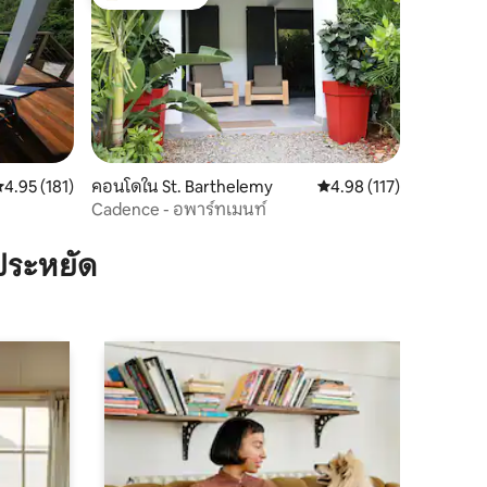
โดนใจเกสต์ที่สุด
ะแนนเฉลี่ย 4.95 จาก 5, 181 รีวิว
4.95 (181)
คอนโดใน St. Barthelemy
คะแนนเฉลี่ย 4.98 จาก 5, 
4.98 (117)
Cadence - อพาร์ทเมนท์
ประหยัด