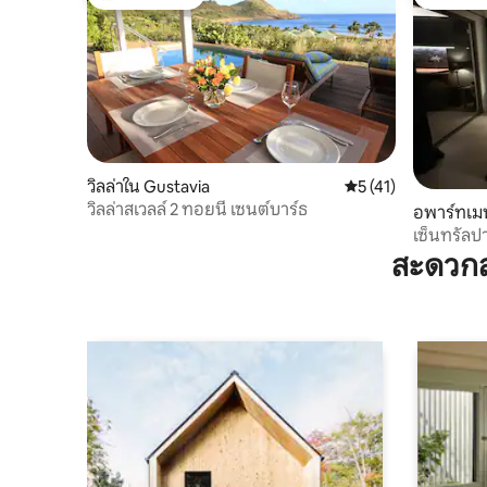
โดนใจเกสต์ที่สุด
โดนใจเกส
วิลล่าใน Gustavia
คะแนนเฉลี่ย 5 จาก 5,
5 (41)
วิลล่าสเวลล์ 2 ทอยนี เซนต์บาร์ธ
อพาร์ทเมน
emy
เซ็นทรัลปา
สะดวกส