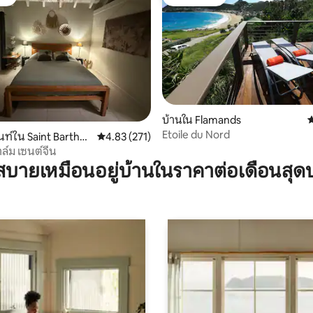
ต์
โดนใจเกสต์
 41 รีวิว
บ้านใน Flamands
ค
Etoile du Nord
ท์ใน Saint Barthel
คะแนนเฉลี่ย 4.83 จาก 5, 271 รีวิว
4.83 (271)
ล์ม เซนต์จีน
บายเหมือนอยู่บ้านในราคาต่อเดือนสุด