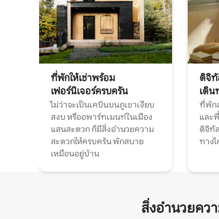
ที่พักให้เช่าพร้อม
ดิจิ
เฟอร์นิเจอร์ครบครัน
เดิน
ไม่ว่าจะเป็นเคบินบนภูเขาเงียบ
ที่พั
สงบ หรืออพาร์ทเมนท์ในเมือง
และพื
แสนสะดวก ก็มีสิ่งอำนวยความ
ดิจิ
สะดวกให้ครบครัน พักสบาย
ทางไ
เหมือนอยู่บ้าน
สิ่งอำนวยคว