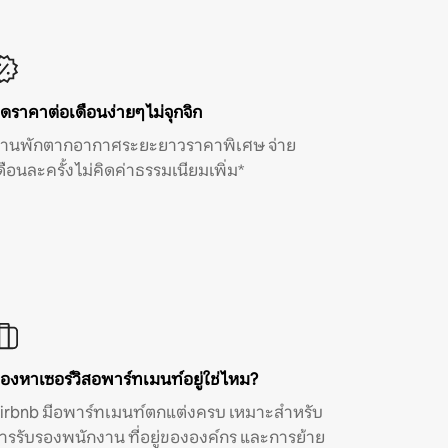
ิดราคาต่อเดือนง่ายๆ ไม่จุกจิก
้านพักตากอากาศระยะยาวราคาพิเศษ จ่าย
ดือนละครั้ง ไม่คิดค่าธรรมเนียมเพิ่ม*
องหาเซอร์วิสอพาร์ทเมนท์อยู่ใช่ไหม?
irbnb มีอพาร์ทเมนท์ตกแต่งครบ เหมาะสำหรับ
ารรับรองพนักงาน ที่อยู่ขององค์กร และการย้าย