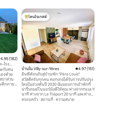
บ้านใน Au
โดนใจเกสต์
โดนใจ
บ้านที่มีเ
โดนใจเกสต์ที่สุด
โดนใจเกส
La Feuillé
เป็นแหล่ง
les Bains
สอร์ทเล็ก
ตั้งอยู่ใ
สถานที่
·
ธรรมชาติ
ตารางเมต
ะแนนเฉลี่ย 4.95 จาก 5, 182 รีวิว
4.95 (182)
ยอดเยี่ย
เพลิดเพล
าพ~โรง
บ้านใน Villy-sur-Yères
คะแนนเฉลี่ย 4.97 จาก 5, 
4.97 (151)
สำหรับกา
ศษกับคน
และทะเล ห่างออกไปไม่กี่กม. Le Tréport,
ยินดีต้อนรับสู่บ้านพัก "Père Louis"
Mers les 
สปาส่วน
สวัสดีครับทุกคน คอทเทจได้รับการปรับปรุง
มนติกภาย
ใหม่ในช่วงต้นปี 2020 ฉันมอบการเข้าพักที่
ป็นการเชิญ
น่ารื่นรมย์ในนอร์มังดีให้คุณ ห่างจากทะเล 15
ริง🌴 💦
นาที ห่างจาก Le Tréport 20 นาที และห่าง
ยี่ยมพร้อม
จากอ่าว Somme หรือ Dieppe 30 นาที เส้น
ครอบครัว
·
สถานที่
·
ความสบาย
 สมาร์ททีวี
ทางเดินป่าหลายเส้นทางที่ตีนเขาของที่พัก
น ขอให้
วันหยุด - ที่พักมีรั้วรอบ - เตรียมเตียงให้
ดูร้อนและ
พร้อมเมื่อมาถึงโดยไม่มีค่าใช้จ่ายเพิ่มเติม -