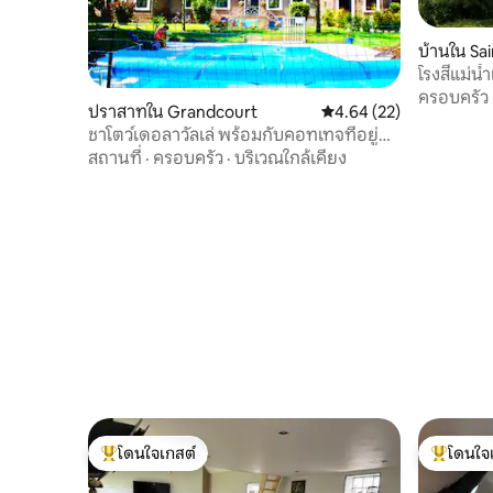
บ้านใน Sai
d
โรงสีแม่น
ครอบครัว
ปราสาทใน Grandcourt
คะแนนเฉลี่ย 4.64 จาก 5, 
4.64 (22)
ชาโตว์เดอลาวัลเล่ พร้อมกับคอทเทจที่อยู่
ติดกัน
สถานที่
·
ครอบครัว
·
บริเวณใกล้เคียง
โดนใจเกสต์
โดนใจ
โดนใจเกสต์ที่สุด
โดนใจเกสต