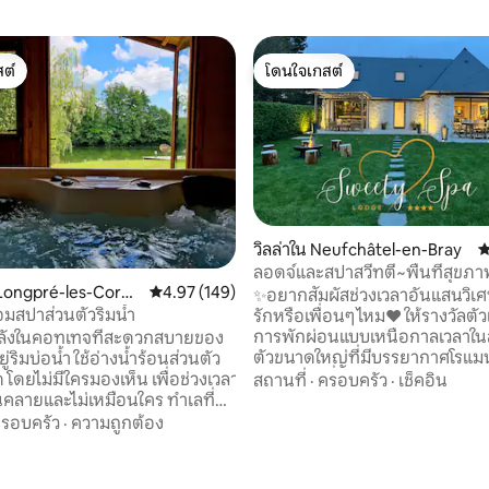
ต์
โดนใจเกสต์
ต์
โดนใจเกสต์
วิลล่าใน Neufchâtel-en-Bray
ค
ลอดจ์และสปาสวีทตี้~พื้นที่สุขภ
Longpré-les-Corps
คะแนนเฉลี่ย 4.97 จาก 5, 149 รีวิว
4.97 (149)
ภาพยนตร์~เตาไฟ
✨อยากสัมผัสช่วงเวลาอันแสนวิเ
อมสปาส่วนตัวริมน้ำ
รักหรือเพื่อนๆ ไหม❤️ ให้รางวัลตัวเองด้วย
การพักผ่อนแบบเหนือกาลเวลาใน
พลังในคอทเทจที่สะดวกสบายของ
ตัวขนาดใหญ่ที่มีบรรยากาศโรแ
อยู่ริมบ่อน้ำ ใช้อ่างน้ำร้อนส่วนตัว
 11 รีวิว
ใต้ท้องฟ้าที่เต็มไปด้วยดวงดาว เ
ด โดยไม่มีใครมองเห็น เพื่อช่วงเวลา
สถานที่
·
ครอบครัว
·
เช็คอิน
ชวนให้เดินทางในเขตร้อนอย่างแท้จ
นคลายและไม่เหมือนใคร ทำเลที่ตั้ง
ผ่อนคลายในพื้นที่สุขภาพที่ยอดเ
ห่างจากอามียง 30 กม. ห่างจา
รอบครัว
·
ความถูกต้อง
• อ่างน้ำร้อนขนาด XXL • ซาวน่า •
์ 20 กม. ห่างจากแซ็ง-วาเลรี-ซูร์-
🌿ตั้งอยู่ภายในอาคารพร้อมวิวสว
. ห่างจากเลอครอตัว 45 กม. ตั้ง
สนุกกับการเข้าพักที่น่าจดจำในฤ
ณทางเข้าอ่าวซอมที่สวยงาม