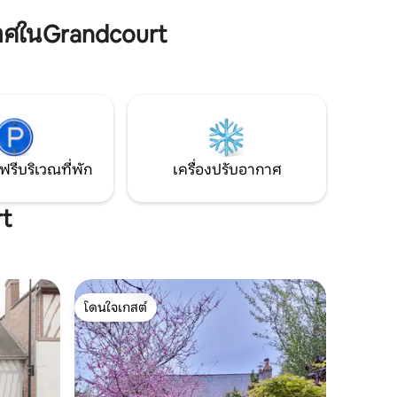
มีสิ่งอำนวยความสะดวกสำหรับทารก
ี่เงียบสงบ
าศในGrandcourt
ทั้งหมดให้ฟรีตามคำขอ - ไม่มีผ้าเช็ดมือให้
เช็คอิน: 15.00 น. เช็คเอาท์: 10 โมงเช้า
ฟรีบริเวณที่พัก
เครื่องปรับอากาศ
rt
โดนใจเกสต์
โดนใจเกสต์