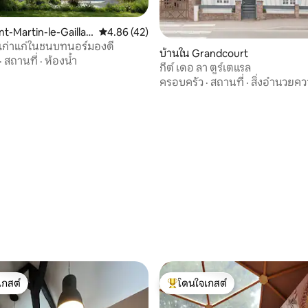
nt-Martin-le-Gaillar
คะแนนเฉลี่ย 4.86 จาก 5, 42 รีวิว
4.86 (42)
้ำเก่าแก่ในชนบทนอร์มองดี
บ้านใน Grandcourt
·
สถานที่
·
ห้องน้ำ
กีต์ เดอ ลา ตูร์เตแรล
22 รีวิว
ครอบครัว
·
สถานที่
·
สิ่งอำนวยค
เกสต์
โดนใจเกสต์
์ที่สุด
โดนใจเกสต์ที่สุด