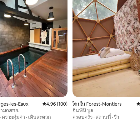
 17 รีวิว
rges-les-Eaux
คะแนนเฉลี่ย 4.96 จาก 5, 100 รีวิว
4.96 (100)
โดมใน Forest-Montiers
ค
็ตามกสทช.
อินฟินี บูล
·
ความคุ้มค่า
·
เดินสะดวก
ครอบครัว
·
สถานที่
·
วิว