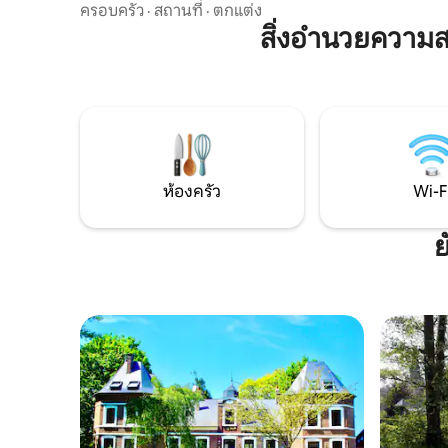
กับสวนขนาดใหญ่ที่หันหน้าไปทางทิศใต้
ครอบครัว
·
สถานที่
·
ตกแต่ง
เพลิดเพลิ
หรือบาร์บีคิวยามค่ำคืนบนระเบียงหรือไม่?
สิ่งอำนวยความ
ตั้งแต่ที่
กำลังมองหาที่พักที่มีการตกแต่งภายใน
ปลา: สระน้
อย่างประณีตพร้อม 4 ห้องนอนแสนสบาย
บรรยากาศท
และ 3 ห้องน้ำที่ทันสมัยอยู่หรือเปล่า? ที่พักที่
รั้วล้อมรอ
ได้รับการปรับปรุงใหม่ทั้งหลังนี้รอคุณมาพัก
เพื่อสัมผัสประสบการณ์ที่น่าจดจำ มี
ผ้าปูที่นอนและ Wi-Fi ให้บริการ อยู่ห่างจาก
อ่าวซอมม์เพียง 30 นาที พร้อมค้นพบการ
พักผ่อนที่ยอดเยี่ยมครั้งต่อไปของคุณหรือ
ห้องครัว
Wi-F
ยัง?
ย