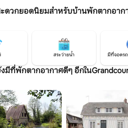
ฤดูหนาว 🏡The Lodge & Sweety❤️Spa
นกับการปั่นจักรยานหรือเดินป่า
บ้านหินที่สวยงามตั้งอยู่ในชนบทท
สะดวกยอดนิยมสำหรับบ้านพักตากอาก
ชาเลต์ สำหรับผู้ที่ชื่นชอบการตก
ำส่วนตัว ตกได้ไม่จำกัดครั้งใน
ี่เงียบสงบสมบูรณ์แบบ ที่พักมี
บ
i
สระว่ายน้ำ
มีที่จอดรถ
ังมีที่พักตากอากาศดีๆ อีกในGrandcou