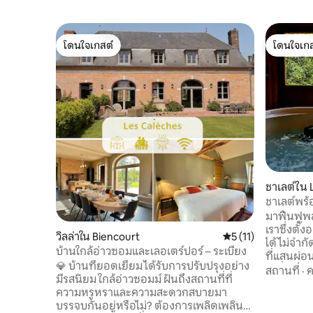
โดนใจเกสต์
โดนใจเกส
โดนใจเกสต์
โดนใจเกส
ชาเลต์ใน 
-Saints
ชาเลต์พร้
มาฟื้นฟู
เราซึ่งตั้ง
วิลล่าใน Biencourt
คะแนนเฉลี่ย 5 จาก 5,
5 (11)
ได้ไม่จำกั
บ้านใกล้อ่าวซอมและเลอเตร์ปอร์ – ระเบียง
ที่แสนผ่อ
💎 บ้านที่ยอดเยี่ยม ได้รับการปรับปรุงอย่าง
ดีเยี่ยม: 
สถานที่
·
ค
มีรสนิยม ใกล้อ่าวซอมม์ ฝันถึงสถานที่ที่
กอับเบวิลล
ความหรูหราและความสะดวกสบายมา
ซอม 40 กม
บรรจบกันอยู่หรือไม่? ต้องการเพลิดเพลิน
อยู่บริเว