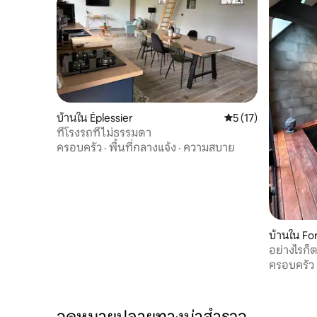
บ้านใน Éplessier
คะแนนเฉลี่ย 5 จาก 5,
5 (17)
ที่โรงรถที่ไม่ธรรมดา
ครอบครัว
·
พื้นที่กลางแจ้ง
·
ความสบาย
บ้านใน Fo
อย่างไรก
ครอบครัว