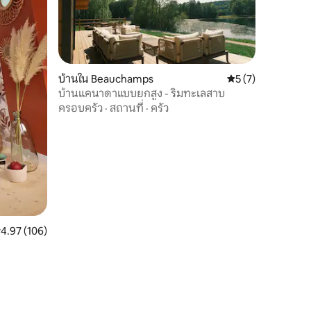
บ้านใน Beauchamps
คะแนนเฉลี่ย 5 จาก 5
5 (7)
บ้านแคนาดาแบบยกสูง - ริมทะเลสาบ
ครอบครัว
·
สถานที่
·
ครัว
ะแนนเฉลี่ย 4.97 จาก 5, 106 รีวิว
4.97 (106)