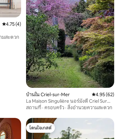
คะแนนเฉลี่ย 4.75 จาก 5, 4 รีวิว
4.75 (4)
วามสะดวก
บ้านใน Criel-sur-Mer
คะแนนเฉลี่ย 4.95 จาก 5,
4.95 (62)
La Maison Singulière นอร์มังดี Criel Sur
Mer.
สถานที่
·
ครอบครัว
·
สิ่งอำนวยความสะดวก
โดนใจเกสต์
โดนใจเกสต์