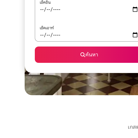
เช็คอิน
เช็คเอาท์
ค้นหา
เกสต