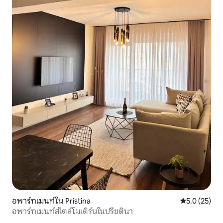
อพาร์ทเมนท์ใน Pristina
คะแนนเฉลี่ย 5
5.0 (25)
อพาร์ทเมนท์สไตล์โมเดิร์นในปรีชตินา