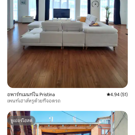
อพาร์ทเมนท์ใน Pristina
คะแนนเฉลี่ย 4.
4.94 (51)
เพนท์เฮาส์หรูด้วยที่จอดรถ
ซูเปอร์โฮสต์
ซูเปอร์โฮสต์