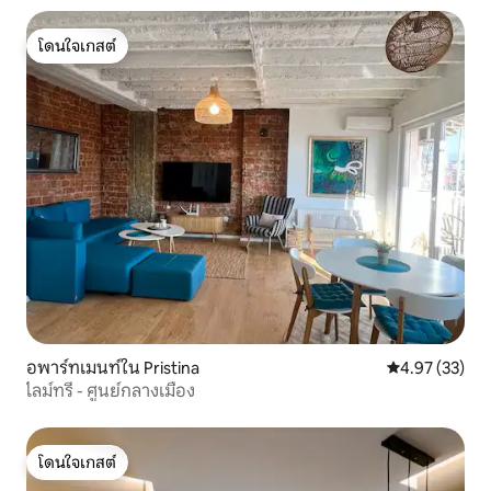
โดนใจเกสต์
โดนใจเกสต์
อพาร์ทเมนท์ใน Pristina
คะแนนเฉลี่ย 4.
4.97 (33)
ไลม์ทรี - ศูนย์กลางเมือง
โดนใจเกสต์
โดนใจเกสต์