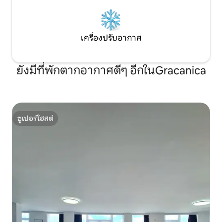
เครื่องปรับอากาศ
ยังมีที่พักตากอากาศดีๆ อีกในGracanica
ซูเปอร์โฮสต์
ซูเปอร์โฮสต์