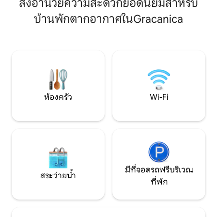
สิ่งอำนวยความสะดวกยอดนิยมสำหรับ
พักได้อย่างสะดวกสบายสูงสุด 4 คน เหมาะ
กาแฟ และร้านอาหา
บ้านพักตากอากาศในGracanica
สำหรับคู่รัก ครอบครัว เพื่อน และนักเดิน
200 เมตร สถานบันเ
ทางเพื่อธุรกิจที่ต้องการการเข้าพักที่ทัน
คลับ เกตคลับ Ysabe
สมัยและน่าจดจำ
ในระยะ 1-1.2 กม. ส
วิหารอยู่ห่างออกไปป
คลายในที่พักที่อบ
มาอย่างพิถีพิถันให้
บ้านหลังจากใช้เวลาท
ห้องครัว
Wi-Fi
มีที่จอดรถฟรีบริเวณ
สระว่ายน้ำ
ที่พัก