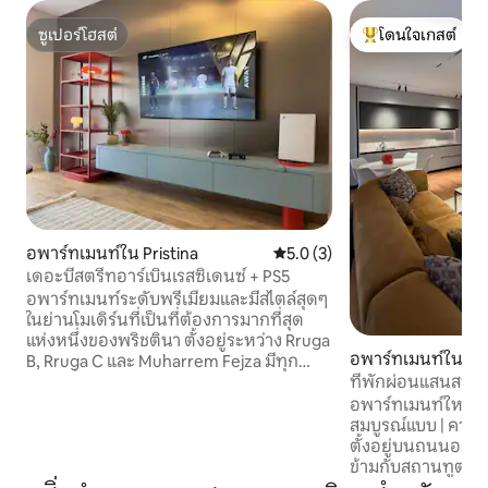
ซูเปอร์โฮสต์
โดนใจเกสต์
ซูเปอร์โฮสต์
โดนใจเกสต์ที่สุด
อพาร์ทเมนท์ใน Pristina
คะแนนเฉลี่ย 5.0 จาก 5, 3 รีวิว
5.0 (3)
เดอะบีสตรีทอาร์เบินเรสซิเดนซ์ + PS5
อพาร์ทเมนท์ระดับพรีเมียมและมีสไตล์สุดๆ
ในย่านโมเดิร์นที่เป็นที่ต้องการมากที่สุด
แห่งหนึ่งของพริชตินา ตั้งอยู่ระหว่าง Rruga
อพาร์ทเมนท์ใน Pris
B, Rruga C และ Muharrem Fejza มีทุก
ที่พักผ่อนแสนสบา
อย่างที่คุณต้องการภายในระยะเดิน 5 นาที
ไม่ว่าจะเป็นคาเฟ่ ร้านอาหาร ร้านค้า และ
อพาร์ทเมนท์ใหม่แล
สิ่งของจำเป็นในชีวิตประจำวัน เพลิดเพลิน
สมบูรณ์แบบ | ความ
กับพื้นที่ที่ออกแบบมาอย่างสวยงามพร้อม
ตั้งอยู่บนถนนอะห์เ
ทีวี 65 นิ้ว เน็ตฟลิกซ์ PS5 และเตียงโซฟา
ข้ามกับสถานทูตสห
แบบเปลี่ยนได้ที่ไม่เหมือนใคร รองรับผู้เข้า
ใจกลางเมืองเพียง 1 