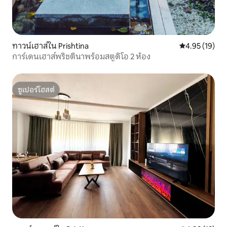
ทาวน์เฮาส์ใน Prishtina
คะแนนเฉลี่ย 4.
4.95 (19)
การ์เดนเฮาส์พริชตินาพร้อมสตูดิโอ 2 ห้อง
ซูเปอร์โฮสต์
ซูเปอร์โฮสต์