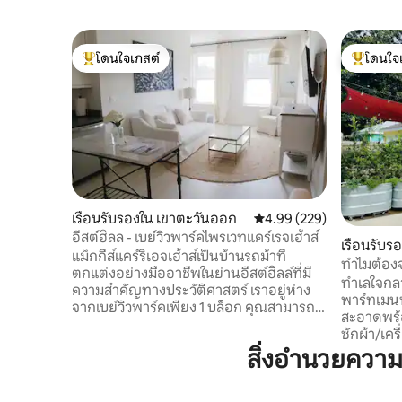
โดนใจเกสต์
โดนใจ
โดนใจเกสต์ที่สุด
โดนใจเกสต
เรือนรับรองใน เขาตะวันออก
คะแนนเฉลี่ย 4.99 จาก 5, 2
4.99 (229)
อีสต์ฮิลล - เบย์วิวพาร์คไพรเวทแคร์เรจเฮ้าส์
เรือนรับร
แม็กกี้ส์แคร์ริเอจเฮ้าส์เป็นบ้านรถม้าที่
ทำไมต้องจ
ตกแต่งอย่างมืออาชีพในย่านอีสต์ฮิลล์ที่มี
ทำเลใจกลา
ความสำคัญทางประวัติศาสตร์ เราอยู่ห่าง
พาร์ทเมนท
จากเบย์วิวพาร์คเพียง 1 บล็อก คุณสามารถ
สะอาดพร้อ
เดินเล่น เล่นแพดเดิลบอร์ด และพายเรือคายั
ซักผ้า/เครื่องอบผ้า 
คได้ บ้านรถม้ามีทางเข้าส่วนตัวด้านหลัง
ใจกลางเมือ
สิ่งอำนวยควา
ที่พัก ที่ 700sf มีห้องครัวเต็มรูปแบบห้องรับ
Palafox ร
ประทานอาหารห้องนั่งเล่นห้องนอนขนาด
เวลาเดิน 12 นา
คิงไซส์พร้อมทีวีเครื่องที่สองและอ่างอาบน้ำ