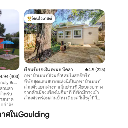
บ้านเล็ก
โดนใจเกสต์
โดนใจ
อาคารสร้
โดนใจเกสต์ที่สุด
โดนใจเกส
และตัวเมือ
บ้านเล็กข
ตั้งอยู่ใน
อยู่ใจกล
อาหารแล
ลาเพียงไม่
กี่นาทีถึ
บ้านเล็กเ
พร้อมที่
เรือนรับรองใน เพนซาโคลา
คะแนนเฉลี่ย 4.9 จาก 5, 
4.9 (225)
คุณเอง! เ
อพาร์ทเมนท์ส่วนตัว! สปริงสตรีทรีท
ะแนนเฉลี่ย 4.94 จาก 5, 403 รีวิว
4.94 (403)
Bayou จา
ที่พักสุดแสนสบายแห่งนี้เป็นอพาร์ทเมนท์
นอกชาน เร
ndly 🐬
ส่วนตัวแยกต่างหากในย่านที่เงียบสงบ ห่าง
ให้การเข
จากสวนสา
จากตัวเมืองเพียงไม่กี่นาที ที่พักมีทางเข้า
สำหรับ
ส่วนตัวพร้อมลานบ้าน เตียงควีนไซส์ ทีวี
 ชายหาด
Roku Alexa ห้องครัวเล็ก และห้องน้ำส่วนตัว
อกกำลัง
ห้องครัวขนาดเล็กมีตู้เย็นขนาดเล็ก เตาแก๊ส
ะอีกมากมาย
กาศในGoulding
2 หัว ไมโครเวฟ เครื่องปิ้งขนมปัง และเครื่อง
ซาโคลาบีช
ชงกาแฟ ไม่ว่าคุณจะมาที่นี่เพื่อพักผ่อนสุด
ติดกับบ้าน
สัปดาห์แบบสั้น ๆ พักร้อนระยะยาว หรือมา
องตัวเอง