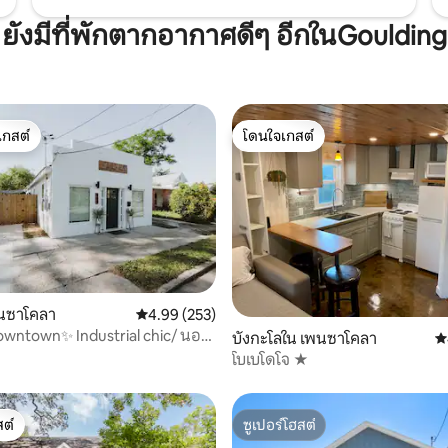
ยังมีที่พักตากอากาศดีๆ อีกในGoulding
เกสต์
โดนใจเกสต์
์ที่สุด
โดนใจเกสต์
พนซาโคลา
คะแนนเฉลี่ย 4.99 จาก 5, 253 รีวิว
4.99 (253)
411 รีวิว
owntown✨ Industrial chic/ นอน
บังกะโลใน เพนซาโคลา
ค
โบเบโดโจ ★
ต์
ซูเปอร์โฮสต์
ต์
ซูเปอร์โฮสต์