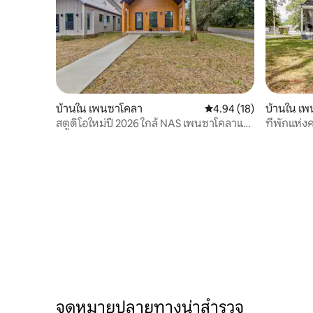
บ้านใน เพนซาโคลา
คะแนนเฉลี่ย 4.94 จาก 5, 
4.94 (18)
บ้านใน เ
สตูดิโอใหม่ปี 2026 ใกล้ NAS เพนซาโคลาและ
ที่พักแห่ง
ชายหาด
จุดหมายปลายทางน่าสำรวจ