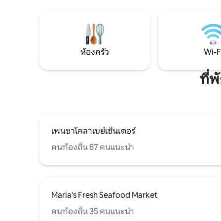
Pensacola
เต็มรูปแบบพร้อมเครื่องซักผ้า/เครื่องอบผ้า
รถ 15 นาที สถานที่แห่งนี้เข้าถึงเทศก
1 ไมล์ถึงพับลิกซ์ 10 นาทีถึงสนามบิน 5-10
ขบวนพาเห
นาทีถึงใจกลางเมืองเพนซาโคลา 10-15 นาที
คอนและสนา
ถึงชายหาด
พักผ่อนเพื
Brid
ห้องครัว
Wi-F
ที่
เพนซาโคลาเบย์เซ็นเตอร์
คนท้องถิ่น 87 คนแนะนำ
Maria's Fresh Seafood Market
คนท้องถิ่น 35 คนแนะนำ