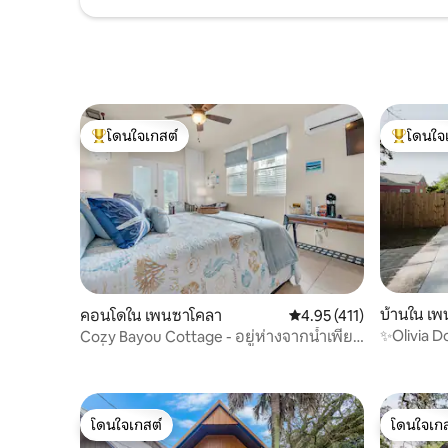
โดนใจเกสต์
โดนใจ
โดนใจเกสต์ที่สุด
โดนใจเกสต
บ้านใน เ
คอนโดใน เพนซาโคลา
คะแนนเฉลี่ย 4.95 จาก 5, 
4.95 (411)
✨Olivia D
Cozy Bayou Cottage - อยู่ห่างจากน้ำเพียง
ได้ 4 คน
ไม่กี่ก้าว
โดนใจเกสต์
โดนใจเกส
โดนใจเกสต์
โดนใจเกส