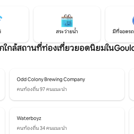
 และ Pensacola Beach ใช้เวลาขับ
โดยมีทางเข้าแยกต่างหาก ระบบ
าล
อุณหภูมิ ที่จอดรถบนถนนเข้าบ้
รดการแสดงบลูแองเจิลเพนซา
รถ 2 คัน และที่จอดเรือขนาดเล็ก 
มกีฬาบลูวฮูได้อย่างรวดเร็ว
พยายามอย่างเต็มที่เพื่อให้การเข
่อวิ่งที่ McGuire's หรือ Double
คุณยอดเยี่ยม!
ge ที่จอดรถฟรี ห้ามสูบบุหรี่!
i
สระว่ายน้ำ
มีที่จอดรถ
พักใกล้สถานที่ท่องเที่ยวยอดนิยมในGoul
Odd Colony Brewing Company
คนท้องถิ่น 97 คนแนะนำ
Waterboyz
คนท้องถิ่น 34 คนแนะนำ