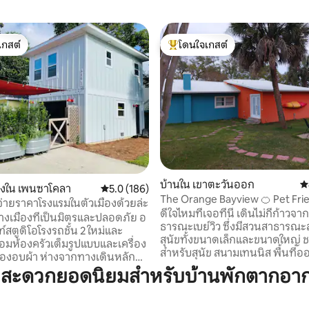
เกสต์
โดนใจเกสต์
์ที่สุด
โดนใจเกสต์ที่สุด
29 รีวิว
บ้านใน เขาตะวันออก
ค
องใน เพนซาโคลา
คะแนนเฉลี่ย 5.0 จาก 5, 186 รีวิว
5.0 (186)
The Orange Bayview 🍊 Pet Frie
่ายราคาโรงแรมในตัวเมืองด้วยล่ะ
Studio Suite 🌴
ดีใจไหมที่เจอที่นี่ เดินไม่กี่ก้าว
งเมืองที่เป็นมิตรและปลอดภัย อ
ธารณะเบย์วิว ซึ่งมีสวนสาธารณะ
์สตูดิโอโรงรถชั้น 2 ใหม่และ
สุนัขทั้งขนาดเล็กและขนาดใหญ่
มห้องครัวเต็มรูปแบบและเครื่อง
สำหรับสุนัข สนามเทนนิส พื้นที่อ
ห่างจากทางเดินหลัก
กาย ท่าเรือ เบย์วิวเซ็นเตอร์ แล
งเพนซาโคลา 5 ช่วงตึก ถนน
มสะดวกยอดนิยมสำหรับบ้านพักตากอา
5 นาทีถึงตัวเมือง 15 นาทีถึงเพน
้านอาหารบาร์และแหล่งช้อปปิ้งใช้
แม้ว่าห้องสวีทสำหรับผู้เข้าพักจะ
ที (1/2 ไมล์) ทั้ง NAS
หลังใหญ่ แต่ก็เป็นพื้นที่ส่วนตัวข