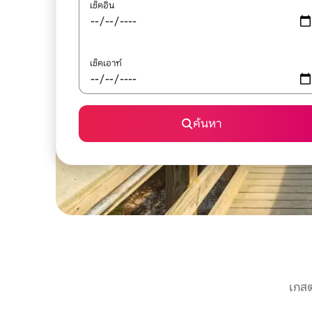
เช็คอิน
เช็คเอาท์
ค้นหา
เกสต