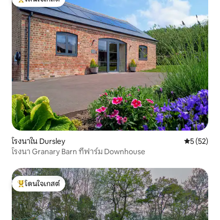
โดนใจเกสต์ที่สุด
โรงนาใน Dursley
คะแนนเฉลี่ย
5 (52)
โรงนา Granary Barn ที่ฟาร์ม Downhouse
โดนใจเกสต์
โดนใจเกสต์ที่สุด