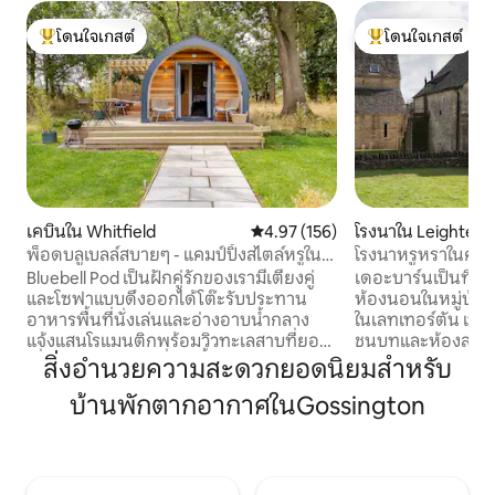
โดนใจเกสต์
โดนใจเกสต์
โดนใจเกสต์ที่สุด
โดนใจเกสต์ที่สุด
เคบินใน Whitfield
คะแนนเฉลี่ย 4.97 จาก 5, 156 รีวิว
4.97 (156)
โรงนาใน Leightert
พ็อดบลูเบลล์สบายๆ - แคมป์ปิ้งสไตล์หรูใน
โรงนาหรูหราในคอตส
อีสต์วูด
พร้อมซาวน่า/สปา
Bluebell Pod เป็นฝักคู่รักของเรามีเตียงคู่
เดอะบาร์นเป็นที่พั
และโซฟาแบบดึงออกได้โต๊ะรับประทาน
ห้องนอนในหมู่บ้าน
อาหารพื้นที่นั่งเล่นและอ่างอาบน้ำกลาง
ในเลทเทอร์ตัน เทต
แจ้งแสนโรแมนติกพร้อมวิวทะเลสาบที่ยอด
ชนบทและห้องสปาให
เยี่ยมและวิวฟาร์ม ที่จัดเลี้ยงด้วยตนเอง
ขนาดใหญ่ 2 ห้อง ทั้
สิ่งอำนวยความสะดวกยอดนิยมสำหรับ
ของเรามีห้องครัวขนาดเล็กพร้อมเตาแม่
แบบเปียก และอีก 1
บ้านพักตากอากาศในGossington
เหล็กไฟฟ้าและไมโครเวฟ เรายังมีที่นั่งกลาง
อิสระ ห้องนอนแต่ล
แจ้งและบาร์บีคิวส่วนตัวสำหรับ
ไซส์และโซฟาเบดแบบเ
ประสบการณ์การรับประทานอาหารกลาง
ร์ททีวีของตัวเอง พื
แจ้ง แต่ละฝักมีการตกแต่งที่หรูหราที่คัด
มี Wi-Fi Gigaclea
สรรมาอย่างดีโดยคำนึงถึงความสะดวก
ร้อนใต้พื้น ยินดีต้อ