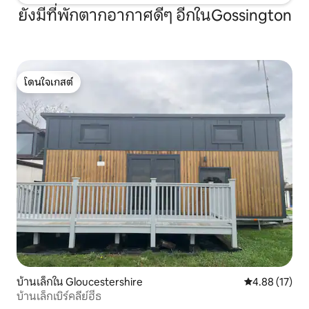
ยังมีที่พักตากอากาศดีๆ อีกในGossington
โดนใจเกสต์
โดนใจเกสต์
บ้านเล็กใน Gloucestershire
คะแนนเฉลี่ย 4.
4.88 (17)
บ้านเล็กเบิร์คลีย์ฮีธ