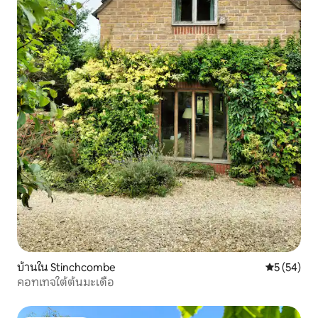
บ้านใน Stinchcombe
คะแนนเฉลี่ย
5 (54)
คอทเทจใต้ต้นมะเดื่อ