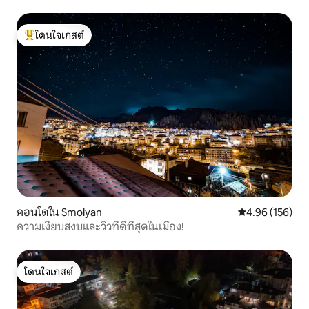
โดนใจเกสต์
โดนใจเกสต์ที่สุด
คอนโดใน Smolyan
คะแนนเฉลี่ย 4.9
4.96 (156)
ความเงียบสงบและวิวที่ดีที่สุดในเมือง!
โดนใจเกสต์
โดนใจเกสต์