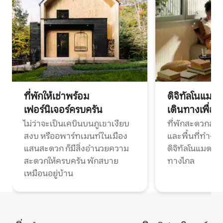
ที่พักให้เช่าพร้อม
ดิจิทัลโนแมด
เฟอร์นิเจอร์ครบครัน
เดินทางเพื่อ
ไม่ว่าจะเป็นเคบินบนภูเขาเงียบ
ที่พักสะดวกสบา
สงบ หรืออพาร์ทเมนท์ในเมือง
และพื้นที่ทำงา
แสนสะดวก ก็มีสิ่งอำนวยความ
ดิจิทัลโนแมดแ
สะดวกให้ครบครัน พักสบาย
ทางไกล
เหมือนอยู่บ้าน