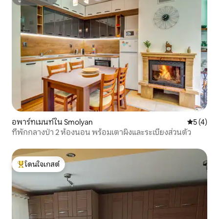
ซูเปอร์โฮสต์
อพาร์ทเมนท์ใน Smolyan
คะแนนเฉลี่
5 (4)
ที่พักกลางป่า 2 ห้องนอน พร้อมเตาผิงและระเบียงส่วนตัว
โดนใจเกสต์
โดนใจเกสต์ที่สุด