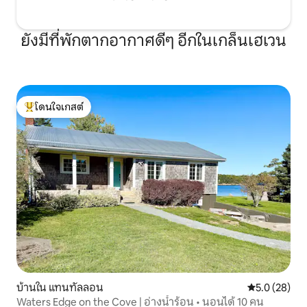
ยังมีที่พักตากอากาศดีๆ อีกในเกล็นเฮเวน
โดนใจเกสต์
โดนใจเกสต์ที่สุด
บ้านใน แทนทัลลอน
คะแนนเฉลี่ย 5
5.0 (28)
Waters Edge on the Cove | อ่างน้ำร้อน • นอนได้ 10 คน