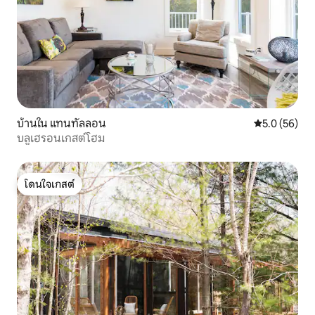
บ้านใน แทนทัลลอน
คะแนนเฉลี่ย 5
5.0 (56)
บลูเฮรอนเกสต์โฮม
โดนใจเกสต์
โดนใจเกสต์