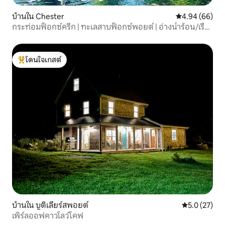
บ้านใน Chester
คะแนนเฉลี่ย 4.9
4.94 (66)
กระท่อมฟ็อกซ์ครีก | ทะเลสาบฟ็อกซ์พอยต์ | อ่างน้ำร้อน/เรือ
คายัค
โดนใจเกสต์
โดนใจเกสต์ที่สุด
บ้านใน บูติเลียร์สพอยต์
คะแนนเฉลี่ย 5
5.0 (27)
เพิร์ลออฟคาวโลว์โคฟ