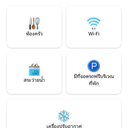
เค้ก น้ำเชื่อม โอ๊ตส
ร้านขายเครื่องดื่มแอลกอฮอล์ ร้านขายยา
กาแฟและชา สตูดิโอสวีทเป็นอพาร์ทเมนท์
ฯลฯ อยู่ห่างออกไปเพียง 5-10 นาที! ปรากฏ
ในอาคารหลักของเรา
ในซีรีส์ทีวี Home Shores - Ssn 7 การจด
⬇ TT, IG และ FB:
ทะเบียน: STR2425A6031
ห้องครัว
Wi-Fi
มีที่จอดรถฟรีบริเวณ
สระว่ายน้ำ
ที่พัก
เครื่องปรับอากาศ