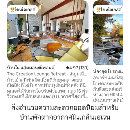
โดนใจเกสต์
โดนใจเกสต์
โดนใจเกสต์ที่สุด
โดนใจเกสต์ที่สุด
บ้านใน แฮมมอนด์เพลนส์
คะแนนเฉลี่ย 4.97 จาก 5, 130 รีวิว
4.97 (130)
ห้องชุดรับรองแขก
The Creation Lounge Retreat - อัญมณีที่
ds
อพาร์ทเมนท์สตูดิโ
ไม่เหมือนใคร!
ก้าวเข้าสู่ที่พักสไตล์โมเดิร์นยุคกลางแบบ
โอเอซิส
โคฟคอทเทจเป็นสถาน
เปิดโล่งที่ได้รับการปรับปรุงใหม่ทั้งหลัง ที่นี่
กับสิ่งแวดล้อมริมทะ
คุณจะได้รับการโอบรับด้วยเพดานสูง 16 ฟุต
ห่างจาก HRM 45 นา
วิวทะเลที่เงียบสงบ และบรรยากาศที่สงบซึ่ง
เดินบนทางเดินไม้ก
ทำให้คุณรู้สึกผ่อนคลายได้ทันที อ่างน้ำร้อน
เพลิดเพลินกับวิว ให
สิ่งอำนวยความสะดวกยอดนิยมสำหรับ
ขนาดใหญ่พร้อมวิวน้ำ เรือปั่น สระว่ายน้ำ
สวน พายเรือคายัค หรือว่ายน
ใกล้เคียง หลุมก่อกองไฟ เกมบนกระดาน
บ้านพักตากอากาศในเกล็นเฮเวน
ปราศจากกลิ่นและเ
และบนสนามหญ้า งานศิลปะ/งานฝีมือของ
พร้อมเครื่องนอนผ้าฝ้าย 1
เจ้าของที่พักขาย เพียง 25 นาทีถึง DT
ของคุณรวมบาร์อาห
Halifax หรือ Peggy's Cove มีร้านอาหาร