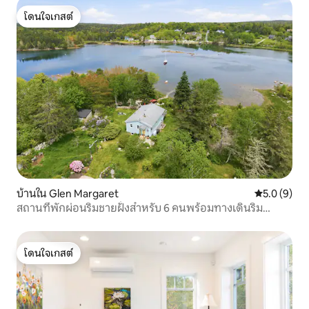
โดนใจเกสต์
โดนใจเกสต์
บ้านใน Glen Margaret
คะแนนเฉลี่ย 
5.0 (9)
สถานที่พักผ่อนริมชายฝั่งสำหรับ 6 คนพร้อมทางเดินริม
มหาสมุทรส่วนตัว
โดนใจเกสต์
โดนใจเกสต์