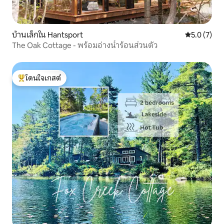
บ้านเล็กใน Hantsport
คะแนนเฉลี่ย 
5.0 (7)
The Oak Cottage - พร้อมอ่างน้ำร้อนส่วนตัว
โดนใจเกสต์
โดนใจเกสต์ที่สุด