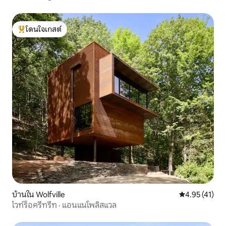
โดนใจเกสต์
โดนใจเกสต์ที่สุด
บ้านใน Wolfville
คะแนนเฉลี่ย 4.
4.95 (41)
ไวท์ร็อครีทรีท · แอนแนโพลิสแวล