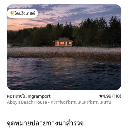
โดนใจเกสต์
โดนใจเกสต์ที่สุด
คอทเทจใน Ingramport
คะแนนเฉลี่ย 4.9
4.99 (110)
Abby's Beach House - กระท่อมริมทะเลและริมทะเลสาบ
จุดหมายปลายทางน่าสำรวจ