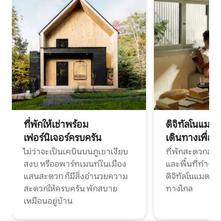
ที่พักให้เช่าพร้อม
ดิจิทัลโนแมด
เฟอร์นิเจอร์ครบครัน
เดินทางเพื่อ
ไม่ว่าจะเป็นเคบินบนภูเขาเงียบ
ที่พักสะดวกสบา
สงบ หรืออพาร์ทเมนท์ในเมือง
และพื้นที่ทำงา
แสนสะดวก ก็มีสิ่งอำนวยความ
ดิจิทัลโนแมดแ
สะดวกให้ครบครัน พักสบาย
ทางไกล
เหมือนอยู่บ้าน