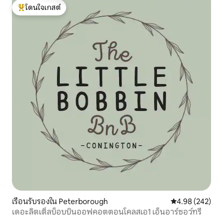
โดนใจเกสต์
โดนใจเกสต์ที่สุด
เรือนรับรองใน Peterborough
คะแนนเฉลี่ย 4.98
4.98 (242)
เดอะลิตเติ้ลบ็อบบินออฟคอตตอนโคลสเอ1 เอ็นอาร์ซอว์ทรี