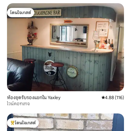
โดนใจเกสต์
โดนใจเกสต์
ห้องชุดรับรองแขกใน Yaxley
คะแนนเฉลี่ย 4.8
4.88 (116)
ไวน์คอทเทจ
โดนใจเกสต์
โดนใจเกสต์ที่สุด