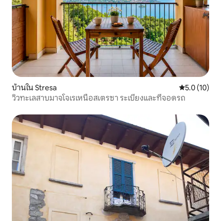
บ้านใน Stresa
คะแนนเฉลี่ย 5
5.0 (10)
วิวทะเลสาบมาจโจเรเหนือสเตรซา ระเบียงและที่จอดรถ