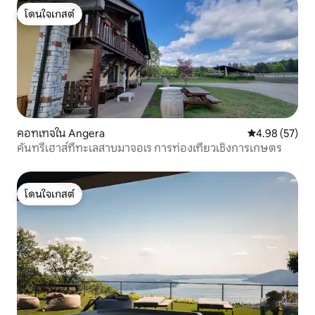
โดนใจเกสต์
โดนใจเกสต์
คอทเทจใน Angera
คะแนนเฉลี่ย 4.
4.98 (57)
คันทรีเฮาส์ที่ทะเลสาบมาจอเร การท่องเที่ยวเชิงการเกษตร
โดนใจเกสต์
โดนใจเกสต์