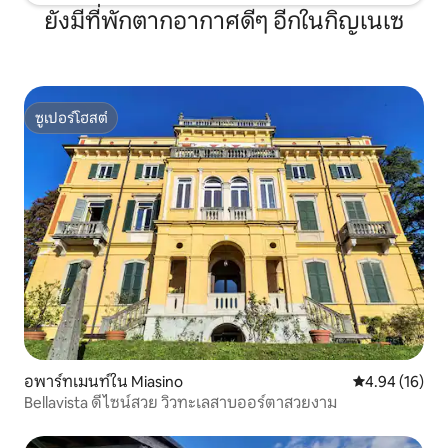
ยังมีที่พักตากอากาศดีๆ อีกในกิญเนเซ
ซูเปอร์โฮสต์
ซูเปอร์โฮสต์
อพาร์ทเมนท์ใน Miasino
คะแนนเฉลี่ย 4.
4.94 (16)
Bellavista ดีไซน์สวย วิวทะเลสาบออร์ตาสวยงาม