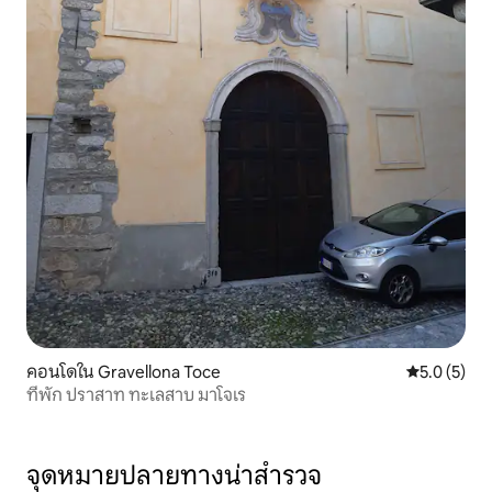
คอนโดใน Gravellona Toce
คะแนนเฉลี่ย 
5.0 (5)
ที่พัก ปราสาท ทะเลสาบ มาโจเร
จุดหมายปลายทางน่าสำรวจ