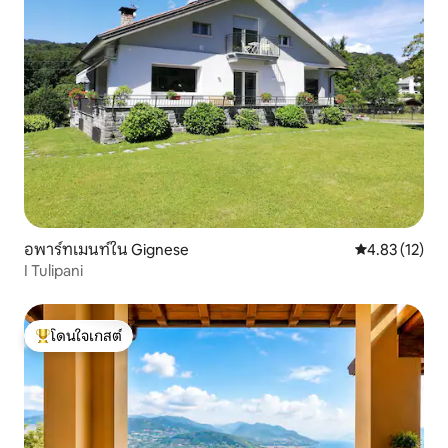
อพาร์ทเมนท์ใน Gignese
คะแนนเฉลี่ย 4.
4.83 (12)
I Tulipani
โดนใจเกสต์
โดนใจเกสต์ที่สุด