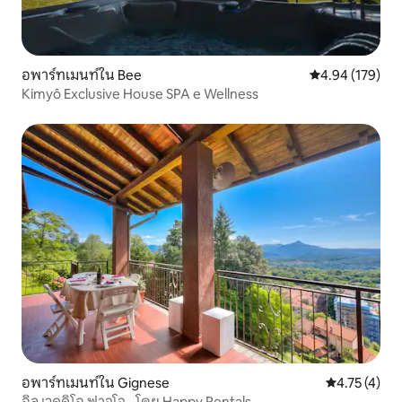
อพาร์ทเมนท์ใน Bee
คะแนนเฉลี่ย 4.9
4.94 (179)
Kimyô Exclusive House SPA e Wellness
อพาร์ทเมนท์ใน Gignese
คะแนนเฉลี่ย 4
4.75 (4)
อิล เวคคิโอ ฟาจโจ - โดย Happy Rentals