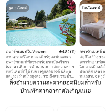
ซูเปอร์โฮสต์
โดนใจเกสต์
ซูเปอร์โฮสต์
โดนใจเกสต์
อพาร์ทเมนท์ใน Vanzone
คะแนนเฉลี่ย 4.82 จาก 5, 11 รีวิว
4.82 (11)
อพาร์ทเมนท์ใน อัส
จากเกรกอรีโอ: เบลเวเดียร์ซูลลาโกและสระ
สตูดิโอ “Pietra e 
ว่ายน้ำ
อพาร์ทเมนท์ที่สว่างพร้อมระเบียงวิวพา
อพาร์ทเมนท์สตูดิโอท
โนรามา เพื่อการพักผ่อนอย่างสะดวกสบาย
ใจกลางเมืองอัสโคน
เรสซิเดนซ์ที่ได้รับการดูแลอย่างดี มีลิฟต์
ประวัติศาสตร์ เดินเ
และสระว่ายน้ำสองสระ รวมถึงสระว่ายน้ำที่
ทะเลสาบ อพาร์ทเมน
มีวิวพาโนรามา (ตั้งแต่เดือนมิถุนายนถึง
การปรับปรุงที่เน้นห
สิ่งอำนวยความสะดวกยอดนิยมสำหรับ
กันยายน) ในหนึ่งในสถานที่ที่สวยที่สุดของ
เป็นของแท้ อยู่บนชั
บ้านพักตากอากาศในกิญเนเซ
ทะเลสาบ บ้านมีสองชั้น: ชั้นล่างมีระเบียงที่
เอกลักษณ์แบบติชิเ
มองเห็นวิว พื้นที่นั่งเล่น ห้องครัวที่มี
เดิน ใกล้ริมทะเลส
อุปกรณ์ครบครัน และห้องน้ำ บนชั้นบนมี
ร้านค้า (ห่างออกไป
พื้นที่ทำงาน ห้องน้ำ ห้องนอนใหญ่ และ
และอบอุ่น มีเตียงคู่ 
ห้องนอนแบบครอบครัวที่มีเตียงใหญ่ 1 หลัง
ทันสมัย และพื้นที