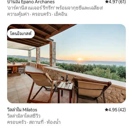
บ้านใน Epano Archanes
คะแนนเฉลี่ย 4.
4.97 (61)
'อาร์คานีส เนเจอร์ รีทรีท' พร้อมจากุซซี่และเฉลียง!
ความคุ้มค่า
·
ครอบครัว
·
เช็คอิน
โดนใจเกสต์
โดนใจเกสต์
วิลล่าใน Milatos
คะแนนเฉลี่ย 4.
4.95 (42)
วิลล่ามิลาโตสซีวิว
ครอบครัว
·
สถานที่
·
ห้องน้ำ