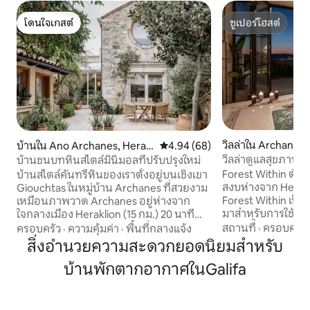
โดนใจเกสต์
ซูเปอร์โฮสต์
โดนใจเกสต์
ซูเปอร์โฮสต์
วิลล่าใน Archanes
บ้านใน Ano Archanes, Herakl
คะแนนเฉลี่ย 4.94 จาก 5, 68 รีวิว
4.94 (68)
ion, Crete
วิลล่าดูแลสุขภาพส่
บ้านชนบทหินสไตล์มินิมอลที่ปรับปรุงใหม่
ในป่า
Forest Within ตั้งอย
บ้านสไตล์คันทรีหินของเราตั้งอยู่บนเชิงเขา
สงบห่างจาก Herakli
Giouchtas ในหมู่บ้าน Archanes ที่สวยงาม
Forest Within เป็น
เหมือนภาพวาด Archanes อยู่ห่างจาก
มาสำหรับการใช้ชีว
ใจกลางเมือง Heraklion (15 กม.) 20 นาที
อย่างล้ำลึก บ้านพัก
ห่างจากสนามบินนานาชาติ Heraklion 15
สถานที่
·
ครอบครัว
ครอบครัว
·
ความคุ้มค่า
·
พื้นที่กลางแจ้ง
ตั้งอยู่บนที่ดินขนา
นาทีห่างจากพระราชวัง Minoan ที่มีชื่อเสียง
สิ่งอำนวยความสะดวกยอดนิยมสำหรับ
ส่วนตัวเต็มรูปแบบ วิ
ของ Knossos และห่างจากชายหาดที่
บ้านพักตากอากาศในGalifa
เข้าพักได้สูงสุด 6
สวยงามมากมาย 20 นาที ตั้งอยู่ใน
ตกแต่งภายในที่อบ
ศูนย์กลางของภูมิภาคที่ผลิตไวน์ที่สำคัญ
อบไอน้ำในร่ม อ่างน้
ที่สุดของเกาะครีตก็มีประวัติศาสตร์ 5000 ปี
ที่พักแห่งนี้อยู่ใ
ในขณะที่การขุดค้นดำเนินการในช่วง 50 ปีที่