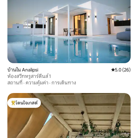
บ้านใน Analipsi
คะแนนเฉลี่ย 5
5.0 (26)
ห้องสวีทหรูสาร์ดีนส์ 1
สถานที่
·
ความคุ้มค่า
·
การเดินทาง
โดนใจเกสต์
โดนใจเกสต์ที่สุด