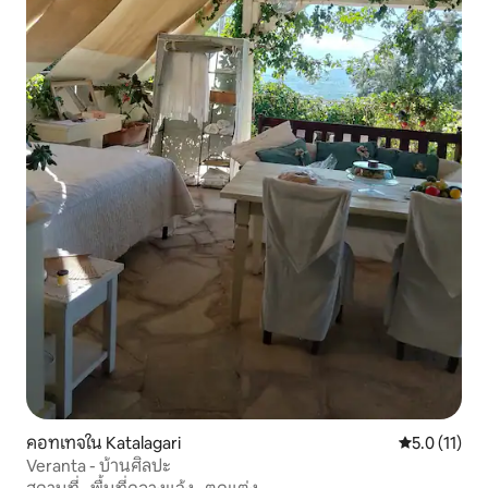
คอทเทจใน Katalagari
คะแนนเฉลี่ย 5
5.0 (11)
Veranta - บ้านศิลปะ