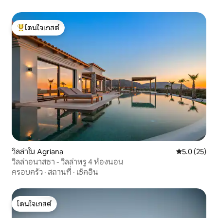
โดนใจเกสต์
โดนใจเกสต์ที่สุด
วิลล่าใน Agriana
คะแนนเฉลี่ย 5
5.0 (25)
วิลล่าอนาสซา - วิลล่าหรู 4 ห้องนอน
ครอบครัว
·
สถานที่
·
เช็คอิน
โดนใจเกสต์
โดนใจเกสต์