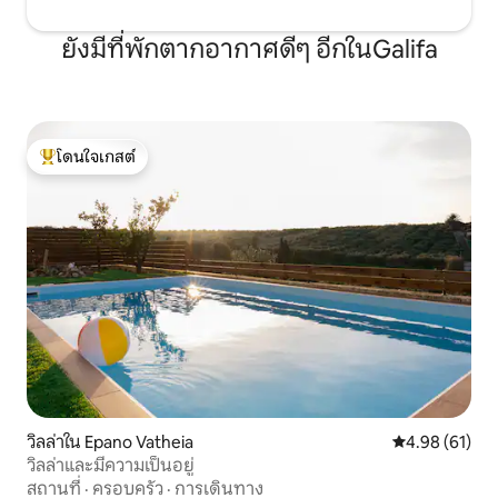
โดยการเยี่ยมชมสถานที่มากมายในแต่ละ
วัน นอกจากนี้ยังมีที่จอดรถฟรีใกล้กับบ้าน
ยังมีที่พักตากอากาศดีๆ อีกในGalifa
มาก บ้านสไตล์คันทรีอยู่ห่างจาก “สนามบิน
Nikos Kazantzakis” และท่าเรือเพียง 20 ฟุต
แหล่งโบราณคดีของ Knossos อยู่ห่างออก
ไป 15 ฟุต
โดนใจเกสต์
โดนใจเกสต์ที่สุด
วิลล่าใน Epano Vatheia
คะแนนเฉลี่ย 4.
4.98 (61)
วิลล่าและมีความเป็นอยู่
สถานที่
·
ครอบครัว
·
การเดินทาง