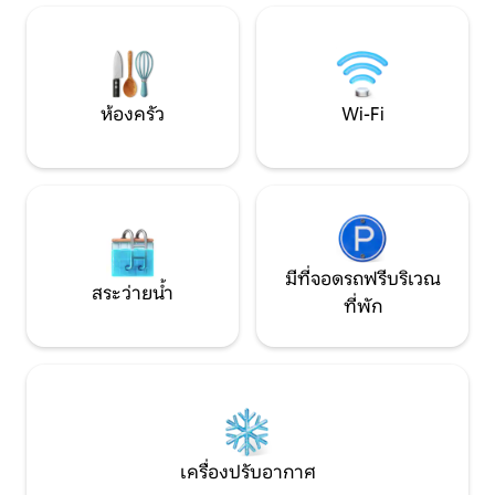
และสถานที่สำคัญ
ผ่านมาได้นำแสงจำนวนมากของเว็บไซต์
เป็นสถานที่พักผ่อน
ย้อนกลับไปในช่วง Minoan หมู่บ้านนี้ยังมีชื่อ
กำหนดจังหวะ พร้อม
เสียงมากในด้านสถาปัตยกรรมแบบครีตัน
ผ่อนอย่างเต็มที่
บ้านส่วนใหญ่ได้รับการบูรณะเมื่อเร็วๆนี้และ
Archanes ได้รับรางวัลที่สองในฐานะ
ห้องครัว
Wi-Fi
“หมู่บ้านที่ได้รับการบูรณะที่ดีที่สุดในยุโรป”
บ้านหลังนี้มีการตกแต่งภายในที่กว้างขวาง
และสวนส่วนตัวซึ่งได้รับการคุ้มครองจาก
ผนังส่วนบุคคล นี่เป็นลักษณะทั่วไปของบ้าน
เก่าในครีตันในพื้นที่ ผู้เข้าพักเข้าสู่สวนส่วน
ตัวผ่านประตูซึ่งจะนำไปสู่อาคารหลัก ฉัน
พร้อมให้บริการผู้เข้าพักของฉันเสมอเพื่อให้
พวกเขาสามารถทำให้วันหยุดของพวกเขา
มีที่จอดรถฟรีบริเวณ
ไม่มีปัญหา ผู้เข้าพักของฉันสามารถติดต่อ
สระว่ายน้ำ
ที่พัก
ฉันทางโทรศัพท์มือถือของฉันส่งข้อความถึง
ฉันหรือส่งข้อความถึงฉันโดยตรงไปยังกล่อง
ข้อความของฉัน ที่พักแห่งนี้ตั้งอยู่บนเชิงเขา
Giouchtas ในหมู่บ้าน Archanes ที่สวยงาม
เหมือนภาพวาดตั้งอยู่ในหนึ่งในบริเวณที่อยู่
ใจกลางเมืองและสวยที่สุด Archanes อยู่
ห่างจากใจกลาง Heraklion และชายหาด 20
นาที ฉันแนะนำให้ผู้เข้าพักเช่ารถเสมอเพื่อให้
เครื่องปรับอากาศ
พวกเขาเพลิดเพลินกับวันหยุดของพวกเขา