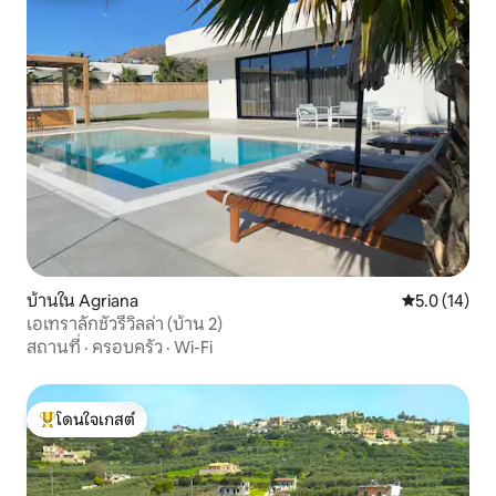
บ้านใน Agriana
คะแนนเฉลี่ย 5
5.0 (14)
เอเทราลักชัวรีวิลล่า (บ้าน 2)
สถานที่
·
ครอบครัว
·
Wi-Fi
โดนใจเกสต์
โดนใจเกสต์ที่สุด