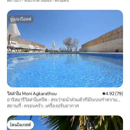
สถานที่
·
พื้นที่กลางแจ้ง
·
ตกแต่ง
ซูเปอร์โฮสต์
ซูเปอร์โฮสต์
วิลล่าใน Moni Agkarathou
คะแนนเฉลี่ย 4.
4.92 (79)
อาริสมารีวิลล่าในครีต - สระว่ายน้ำส่วนตัวที่มีระบบทำความ
ร้อน
สถานที่
·
ครอบครัว
·
เครื่องปรับอากาศ
โดนใจเกสต์
โดนใจเกสต์