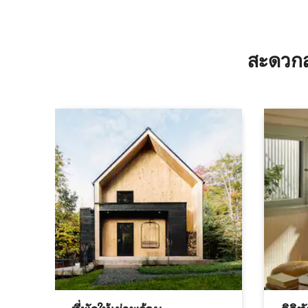
สะดวกส