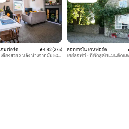
ต์
โดนใจเกสต์ที่สุด
เกนฟอร์ด
คะแนนเฉลี่ย 4.92 จาก 5, 275 รีวิว
4.92 (275)
คอทเทจใน เกนฟอร์ด
80 รีวิว
เตียงสวย 2 หลัง ห่างจากผับ 50
เฮย์ลอฟท์ - ที่พักสุดโรแมนติกแล
จอดรถ
กับสุนัข!