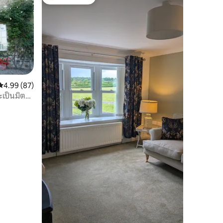
โดนใจเกสต์ที่สุด
คะแนนเฉลี่ย 4.99 จาก 5, 87 รีวิว
4.99 (87)
ะเป็นมิตร