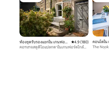
โดนใจเกสต์
โดนใจเกส
คอนโดใน 
ห้องชุดรับรองแขกใน เกนฟอร์
คะแนนเฉลี่ย 4.9 จาก 5, 1
4.9 (180)
ด
The Nook 
คอทเทจสตูดิโอแปลกตาในเกนฟอร์ดใกล้ที
หลา มีที่
สเดล