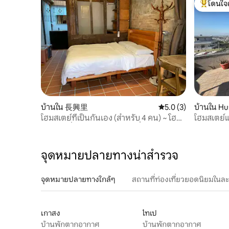
การฟื้นฟูร่างกายและจิตใจอย่างสมบูรณ์~
โดนใจ
โดนใจเกสต
บ้านใน 長興里
คะแนนเฉลี่ย 5.0 จาก 5
5.0 (3)
บ้านใน Hu
โฮมสเตย์ที่เป็นกันเอง (สำหรับ 4 คน) ~ โฮม
โฮมสเตย์แบ
สเตย์ในจิ่วชวีเซียง ใกล้ตลาดที่ 1, อาคารสื
Baiguosha
ออี้, คฤหาสน์ติงเจีย
Jie Hall ~
จุดหมายปลายทางน่าสำรวจ
จุดหมายปลายทางใกล้ๆ
สถานที่ท่องเที่ยวยอดนิยมในล
เกาสง
ไทเป
บ้านพักตากอากาศ
บ้านพักตากอากาศ