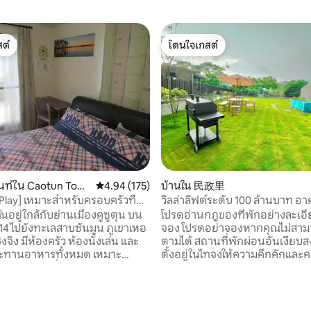
ต์
โดนใจเกสต์
ต์
โดนใจเกสต์
นท์ใน Caotun Town
คะแนนเฉลี่ย 4.94 จาก 5, 175 รีวิว
4.94 (175)
บ้านใน 民政里
Play] เหมาะสำหรับครอบครัวที่
วิลล่าลิฟต์ระดับ 100 ล้านบาท 
ินทางไปหนานจิงเพลิดเพลินกับ
ฝุ่น
ันอยู่ใกล้กับย่านเมืองคูซูตุน บน
โปรดอ่านกฎของที่พักอย่างละเอ
รายสระว่ายน้ำเล่นสวนระเบียงและ
่ 14 ไปยังทะเลสาบซันมูน ภูเขาเหอ
จอง โปรดอย่าจองหากคุณไม่สามา
ืนรองเท้าฟางที่มีชีวิตชีวา
ิงจิง มีห้องครัว ห้องนั่งเล่น และ
ตามได้ สถานที่พักผ่อนอันเงียบสงบแห่งนี้
ระทานอาหารทั้งหมด เหมาะ
ตั้งอยู่ในไทจงให้ความคึกคักและ
ก ครอบครัวที่มีเด็ก คู่รักวัยเฒ่า
สะดวกสบายของเมืองโดยใช้เวลาข
39 รีวิว
็ก ๆ และยินดีต้อนรับเข้าพักที่นี่
นานในขณะที่เพลิดเพลินกับบรรย
ว สถานที่ท่องเที่ยวใกล้เคียง: 1.
เงียบสงบห่างจากทุกสิ่งเป็นสถานท
์งานฝีมือเกาเต้ง: เดินทางโดย
อุดมคติสำหรับคุณในการใช้เวลาอ