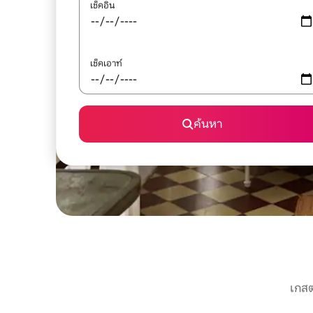
เช็คอิน
เช็คเอาท์
ค้นหา
เกสต