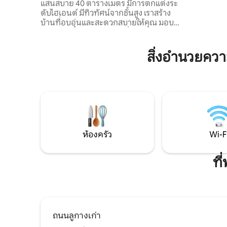
พิพิธภัณฑ์วิทยาศาสตร์และเทคโนโลยี ห้าง
แสนสบาย 40 ตารางเมตร มีการตกแต่งระ
รถยนต์ 5 
สรรพสินค้า SOGO ※ทีวีจอแอลซีดีขนาด 65
ดับไฮเอนด์ มีทิวทัศน์จากชั้นสูง เราสร้าง
คูลบิต: มีพ
นิ้ว เพื่อความเพลิดเพลินสูงสุดของประสาท
บ้านที่อบอุ่นและสะดวกสบายให้คุณ มอบ
ลบิตเกมทา
สัมผัส
สภาพแวดล้อมการใช้ชีวิตที่ปลอดภัยและ
คอนเทนเนอ
สะดวกสบาย เป็นตัวเลือกที่ดีที่สุดสำหรับ
เดินทางโดย
การพักอาศัยอย่างสบายใจและอบอุ่นของ
สิ่งอำนวยคว
จิ่วเฟิง: "
คุณ ลักษณะพื้นที่มีดังนี้: 💡จุดเด่นของ
เอเชีย คร
ที่พัก พื้นที่กว้างบนชั้นสูง: ชั้นสูงมองเห็น
ตารางเมต
ความงามของเมือง มีพื้นที่กว้าง 12 พิ้ง
ชนิดที่มี
สะดวกสบายกว่าโรงแรมมาก การนอนหลับ
7 นาที 4. สว
ที่ดีขึ้นอย่างรอบด้าน: ที่นอนแบบแยกส่วนที่
ในปิงหลิน 
ทำจากเหล็กคาร์บอนสูงด้วยเทคโนโลยีของส
การจัดแส
วิตเซอร์แลนด์ มีการรองรับที่แข็งแรง
ด้านสิ่ง
ป้องกันเชื้อแบคทีเรีย ป้องกันไรและป้องกัน
ครอบครัว
ห้องครัว
Wi-F
การรบกวน ให้การปกป้องที่สบายใจที่สุด
การช็อปปิ้
สำหรับการนอนหลับลึกของคุณ คำมั่น
สำหรับครอบ
สัญญาเรื่องความบริสุทธิ์: เลือกใช้ชุดเครื่อง
ที
โดยรถยนต์
นอนและผ้าขนหนูอาบน้ำจากคอลเลกชัน
ร์: การต
Muji ที่อบอุ่นและสบายเป็นพิเศษ ใช้ผง
พื้นที่ด้
ซักฟอกที่เป็นมิตรกับสิ่งแวดล้อมและปลอด
ธรรมชาติ
สารพิษอย่างเคร่งครัด และไม่ใช้น้ำยาฟอก
รถยนต์ 6.
ขาวที่มีส่วนผสมสารเคมีในปริมาณสูง เพื่อให้
สถานที่ท่
ถนนลูกางเก่า
มั่นใจว่าผิวจะบริสุทธิ์และไม่เกิดอาการแพ้
ภูเขาในฝัน
เมื่อสัมผัส โรงภาพยนตร์ส่วนตัว: มีทีวีขนาด