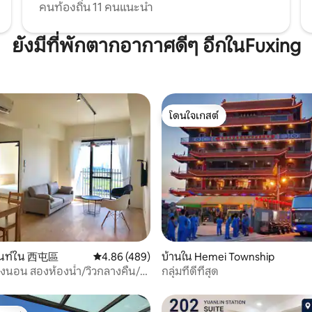
เก็บน้ำ" เป็นสถานที่ที่ดีเยี่ยมใน
สามารถเล่นน้ำในขณะที่คุณปิ้งย่
คนท้องถิ่น 11 คนแนะนำ
อาทิตย์ขึ้นและพระอาทิตย์ตก
มีโต๊ะไพ่นกกระจอกไฟฟ้าที่ไม่เค
ินทางโดยรถยนต์ 14 นาที 7.
ออกรวมถึง KTV🥰🥰 มีห้องเตียงคู่
ยังมีที่พักตากอากาศดีๆ อีกในFuxing
รึ่งภูเขาชูเต๋: สถานที่ท่องเที่ยว
สองห้องสำหรับสี่คน
ดเจ๋งของหนานโถว - โรงงานฝัน
ูเต๋ โรงงานฝันครึ่งภูเขาชูเต๋เป็น
กิจกรรมสันทนาการและความ
มีพื้นที่ในอาคารกว้างขวาง มีต้นไม้
นดรีมแฟคตอรี่ ต้นไม้แห่งชีวิตที่
โดนใจเกสต์
เวลาเดินทางโดยรถยนต์ 23 นาที
โดนใจเกสต์
18 รีวิว
มนท์ใน 西屯區
คะแนนเฉลี่ย 4.86 จาก 5, 489 รีวิว
4.86 (489)
บ้านใน Hemei Township
งนอน สองห้องน้ำ/วิวกลางคืน/ที่
กลุ่มที่ดีที่สุด
เรียบ