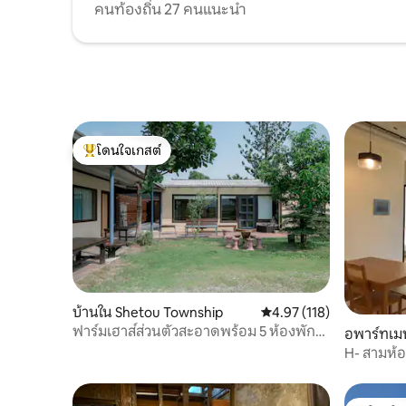
ลับของอ่าง
คนท้องถิ่น 27 คนแนะนำ
ใหญ่ 65 นิ้ว เพื่อให้คุณเพลิดเพลินกับ
การชมพระ
ประสบการณ์ดูภาพและฟังเสียงที่น่าทึ่ง
ใช้เวลาเด
สุดขีด การนอนหลับอย่างเงียบสงบ: เครื่อง
โรงงานฝันค
ปรับอากาศแบบไร้เสียงรุ่นใหม่ ช่วยให้คุณพ้น
ในอาคารสุ
จากสิ่งรบกวนและเพลิดเพลินกับการนอน
ครึ่งภูเขาช
หลับที่สงบและดีอย่างแท้จริง วิวยามค่ำคืน
ศูนย์รวม
มูลค่าล้าน: มองเห็นแสงไฟที่เจิดจรัสของ
บันเทิงที่
เมือง และเพลิดเพลินกับช่วงเวลาอันเงียบ
ขนาดยักษ์ใ
โดนใจเกสต์
สงบที่เป็นของคุณโดยเฉพาะ 📍ทำเลทอง
งดงาม ใช้
โดนใจเกสต์ที่สุด
(เดิน 2-10 นาที) สถานที่ยอดนิยม: ห้าง
สรรพสินค้าลู่หย่วนตั๋ว, Caowudao,
พิพิธภัณฑ์วิทยาศาสตร์และเทคโนโลยี, สวน
พฤกษศาสตร์ และห้างสรรพสินค้า SOGO
ความสะดวกในการใช้ชีวิต: มีห้างสรรพสินค้า
ร้านสะดวกซื้อ (7-11/Family Mart) อยู่ชั้น
ล่าง มีทุกสิ่งที่จำเป็นสำหรับการดำรงชีวิต
ข้อดีด้านการคมนาคม: เดิน 2 นาทีถึงสถานี
รถบัส BRT/รถบัสทางหลวง, Ubike, แท็กซี่
บ้านใน Shetou Township
คะแนนเฉลี่ย 4.97 จาก 5, 1
4.97 (118)
ตามรอบ อาศัยอย่างสบายใจ: มีการจัดการ
ฟาร์มเฮาส์ส่วนตัวสะอาดพร้อม 5 ห้องพัก
อพาร์ทเ
และการลาดตระเวนของเจ้าหน้าที่รักษา
สำหรับ 18 คน
H- สามห้อ
ความปลอดภัยตลอด 24 ชั่วโมง เพื่อให้มั่นใจ
จอดรถแบบ
ในความเป็นส่วนตัวและความปลอดภัย ✨ที่นี่
คุณไม่ได้แค่พักชั่วคราว แต่ยังเพลิดเพลินกับ