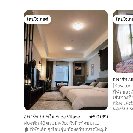
โดนใจเกสต์
โดนใจเกส
โดนใจเกสต์
โดนใจเกส
อพาร์ทเม
ship
[Kusatun 
วางแผนเด
ที่พักของฉ
Yuki บ่อท
เส้นทางที
ตลาดกลางค
เซียง และช
ห้องรับป
สำหรับคู่รั
อพาร์ทเมนท์ใน Yude Village
คะแนนเฉลี่ย 5.0 จาก 5, 
5.0 (39)
และกลุ่มเล
ห้องพัก 40 ตร.ม. พร้อมวิวทิวทัศน์บน
เป็นระยะยา
อาคารสูงชั้นสูงบนถนนคิงไม้ ~ ถนนคิงไม้
🏠 ที่พักเล็ก ๆ ที่อบอุ่น ห้องสวีทขนาดใหญ่ที่
พิพิธภัณฑ