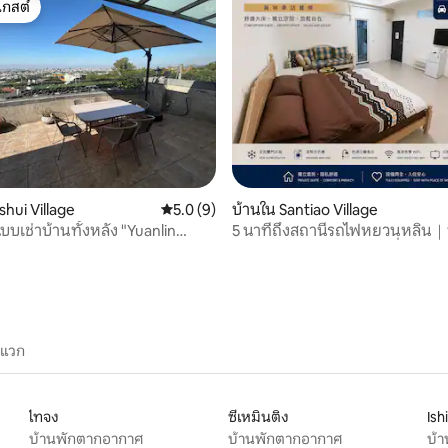
เกสต์
์ที่สุด
, 3 รีวิว
shui Village
คะแนนเฉลี่ย 5.0 จาก 5, 9 รีวิว
5.0 (9)
บ้านใน Santiao Village
บเช่าบ้านทั้งหลัง "Yuanlin
5 นาทีถึงสถานีรถไฟหยวนหลิน｜
n" แนะนำสำหรับ 16 คน ~ Yihua
ฟรี｜ใกล้สถานีรถไฟ｜เครื่องซัก
 รับแขกเพียงกลุ่มเดียวต่อวัน
ผ้า
ะแวก
ไทจง
ซีเหมินติง
Ish
บ้านพักตากอากาศ
บ้านพักตากอากาศ
บ้