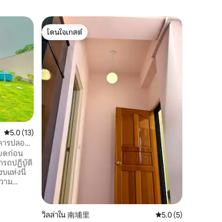
อพาร์ทเ
โดนใจเกสต์
ซูเปอร์โ
แฟลตของแ
โดนใจเกสต์
ซูเปอร์โ
ยินดีต้อนร
บรรยากา
เผชิญหน้า
ที่วุ่นวาย
พร้อมสองส่
แต่เป็นป
มุมของที่
รายละเอีย
เรื่องกา
คะแนนเฉลี่ย 5.0 จาก 5, 13 รีวิว
5.0 (13)
สถานที่ท
รีบและวุ่น
อาคารปลอด
ที่สุดอยู
ียดก่อน
ชีวิตชีวา
รถปฏิบัติ
ทางวัฒนธ
คุณรู้ว่า
ความ
คุณกลับมา ไม่ว่าคุณจะเป็นนักเดิน
ับรถไม่
กำลังมองห
ากาศที่
กำลังมอง
ี่ใน
วิลล่าใน 南埔里
คะแนนเฉลี่ย 5.0 จาก 5
5.0 (5)
Airbnb ขอ
ย่างมี