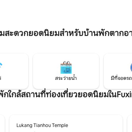
นาที 2. สวนกีฬาครอบครัวคาวตุน
คุณภาพกับครอบครัวและเพื่อนๆ ไม่ว่าคุณ
ื้นที่กว้างขวาง อุปกรณ์เล่นธีม - คู
จะต้องการเดินไปตามถนนในเมือง
วเวอร์เป็นเกมสไลด์
อย่างง่ายดายหรือวางแผนที่จะเย
ร์สูง 3 ชั้น สีสันสดใสสะดุดตา
สถานที่ท่องเที่ยวยอดนิยมคุณก
รถยนต์ 5 นาที 3. สวนสัตว์จิ่ว
เดินทางไปที่นั่นได้อย่างง่ายดาย
ามสะดวกยอดนิยมสำหรับบ้านพักตากอ
สวนสัตว์ธีมนก" ที่ใหญ่ที่สุดใน
สั้นการออกแบบที่ประณีต 4 ชั้น
อบคลุมพื้นที่กว้างขวาง 4,000
หญ้ากว้างขวางและที่นั่งกลางแจ้
ร มีนกและสัตว์หายากหลายสิบ
สบายช่วยเพิ่มความสะดวกสบายใ
ปฏิสัมพันธ์กัน เดินทางโดยรถยนต์
ผ่อนของคุณทุกวัน ในตอนเช้าตรู่
นลูกโป่งฮีเลียมจิ่วจิ่วเฟิง: ตั้งอยู่
เพลิดเพลินกับกาแฟบนระเบียงที่
เฉาเทิน เป็นสวนที่ซับซ้อนที่รวม
ภูเขาสีเขียวและในตอนเย็นจิบแก
ดงศิลปะและวัฒนธรรม การศึกษา
บ้านกับคนที่คุณรักและสัมผัสบรร
แวดล้อม ความสนุกสนานของ
ลมพัดและโรแมนติกเบาๆทุกอย่างที่น
 และการรับประทานอาหารและ
คุณเข้าพักอย่างไม่มีวันลืม ไม่ว่าคุณจะ
i
สระว่ายน้ำ
มีที่จอดรถ
ง เป็นสถานที่พักผ่อนที่เหมาะ
ต้องการสำรวจความวุ่นวายของเม
ครัว คู่รัก หรือเพื่อน 10 นาที
กำลังมองหาสถานที่พักผ่อนที่เงีย
่พักใกล้สถานที่ท่องเที่ยวยอดนิยมในFux
 5. ฟางติงโร้ดหมายเลข 1 มาเนอ
คือที่พักที่ตอบสนองความคาดหว
ีความใหม่ของความสวยงามของ
จองเร็วๆนี้แล้วมาสนุกกับการเดิ
วยคำศัพท์การออกแบบที่ผสมผสาน
เยี่ยมที่ผ่อนคลายและเต็มไปด้ว
มนุษยชาติและศิลปะ 10 นาทีโดย
ประหลาดใจ! เพียง 6 นาทีจากทางแยกต่าง
 ทะเลสาบเทียมเนียวซุยถาน:
ระดับ 74 จอดรถได้ 6 คันมากกว่
องเที่ยวแห่งใหม่มีวิวทะเลสาบและ
ส่วนตัว วิลล่ามีรถเข็นบรายในฝั
Lukang Tianhou Temple
 เป็นที่รู้จักกันในชื่อ "อาณาจักร
ว่ายน้ำสำหรับครอบครัวดังนั้นคุ