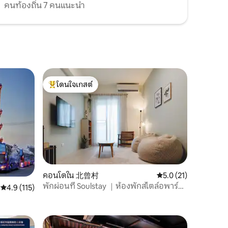
างและยัง💦
คนท้องถิ่น 7 คนแนะนำ
กลมกลืนกับธรรมชาติ มีความสมดุลที่
ยแพ้ตะวัน
สมบูรณ์แบบของความหรูหราและความ
สี่ห้อง
สะดวกสบายที่ทันสมัย ไม่ว่าจะเป็นการใช้
ชีวิตประจำวันหรือวันหยุดพักผ่อนก็ช่วยให้
ผ่อนคลายและเพลิดเพลินอย่างยิ่ง
โดนใจเกสต์
โดนใจเกสต์ที่สุด
คอนโดใน 北曾村
คะแนนเฉลี่ย 5.0 จาก 5,
5.0 (21)
พักผ่อนที่ Soulstay ｜ห้องพักสไตล์อพาร์ท
คะแนนเฉลี่ย 4.9 จาก 5, 115 รีวิว
4.9 (115)
เมนท์｜ใกล้ชางฮวาไฮสปีดเรล｜ตลาดกลาง
คืนเทียนเว่ย