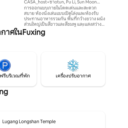
CASA_host+ซาotun, Pu Li, Sun Moon
บาหลีมาให
Lake, Niaozhuitan Reservoir
การออกแบบภายในโดดเด่นและสะดวก
ของสไตล์
ไทจงได้
สบาย ห้องนั่งเล่นแบบเปิดโล่งและห้องรับ
ของไต้หวั
ี่ยมชม
ประทานอาหารรวมกัน พื้นที่กว้างขวาง ผนัง
การผสมผส
็สามารถ
ส่วนใหญ่เป็นสีขาวและสีชมพู และแสงสว่าง
ทำให้คุณม
ในเวลาอัน
อบอุ่นและทันสมัยโซฟาในห้องนั่งเล่นได้รับ
ในเมืองที่ม
ากาศในFuxing
พร้อมสนาม
การออกแบบในโทนสีแดงเข้มพร้อมหมอนุ่ม
งที่สะดวก
ที่ทำให้คุณรู้สึกเหมือนกำลังกอดพวกเขา
นการพัก
ห้องรับประทานอาหารและพื้นที่ครัวกว้าง
ขวางพร้อมสิ่งอำนวยความสะดวกในครัว
มองเห็น
และโต๊ะรับประทานอาหารยาวสามารถ
้วในลาน
รองรับผู้เข้าพักได้หลายคนเพิ่มความสะดวก
ยากาศที่มี
ให้กับการเดินทางของคุณ ห้องนอนใหญ่มี
ี่เพื่อให้
การออกแบบที่เรียบง่ายแต่หรูหราเตียง
ฟรีบริเวณที่พัก
เครื่องปรับอากาศ
ขนาดใหญ่ปกคลุมด้วยตะกร้าสีเข้มคุณภาพ
ืองหรือ
สูงและวิวด้านนอกหน้าต่างก็เหนือชั้น คุณ
บสงบที่นี่
สามารถเพลิดเพลินกับการนอนหลับที่สบาย
ing
ังของคุณ
ขณะเพลิดเพลินกับยามเช้าหรือยาม
นทางที่ยอด
พระอาทิตย์ตกดินห้องนอนใหญ่ได้รับการ
ยความ
ออกแบบให้มีพื้นที่จัดเก็บมากมาย และราย
ละเอียดต่างๆ เช่น ตู้เสื้อผ้า โต๊ะเครื่องแป้ง
าข้อความ
ฯลฯ ได้รับการออกแบบอย่างดีที่สุด ทำให้
นและสระ
Lugang Longshan Temple
พื้นที่เป็นระเบียบและสวยงาม โดยรวมแล้ว
ณยัง
วิลล่านี้เป็นสถานที่พักผ่อนส่วนตัวที่