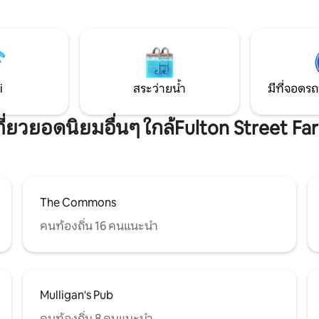
เนื้อแข็งแบบดั้งเดิม งานไม้สวยงาม
ที่พักในท้องถิ่นที่ชอบช่วยวางแผ
บน้ำแบบมีขาตั้งเหมาะสำหรับ
พักของคุณ ห่างจากตลาดชาวนาที่คึกคัก
่อนคลาย พื้นที่ตู้เสื้อผ้ากว้าง
เดินเพียงไม่กี่นาทีก็ถึงร้านกาแ
ูที่นอน 680 เส้นด้ายและม่าน
และแหล่งช้อปปิ้งชั้นนำในย่านอีสท
หมาะสำหรับผู้เข้าพักที่ชื่นชอบ
รถ 5 -7 นาทีถึงทุกอย่างในดาวน์
ประวัติศาสตร์และบ้านที่อบอุ่น
รนด์แรพิดส์ สวรรค์ของวอล์คเกอร์ - คะแนน
่บ้านตัวเอง
95! มีที่จอดรถนอกถนนโดยเฉพ
i
สระว่ายน้ำ
มีที่จอดรถ
ที่ยวยอดนิยมอื่นๆ ใกล้Fulton Street F
The Commons
คนท้องถิ่น 16 คนแนะนำ
Mulligan's Pub
คนท้องถิ่น 8 คนแนะนำ