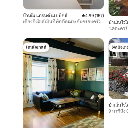
บ้านใน แกรนด์ แรบบิดส์
คะแนนเฉลี่ย 4.99 จาก 5, 1
4.99 (157)
เตียงคิงไซส์ เป็นที่พักที่เหมาะกับครอบครัว
บ้านใน ไวโ
และเดินได้สะดวก
"เดอะคาร์ล
ใจกลางเมือ
โดนใจเกสต์
โดนใจเกส
โดนใจเกสต์
โดนใจเกส
บ้านใน ไวโ
9 นาทีถึง
ฟุตบอลโต