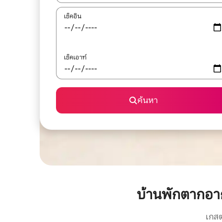
เช็คอิน
เช็คเอาท์
ค้นหา
บ้านพักตากอา
เกสต