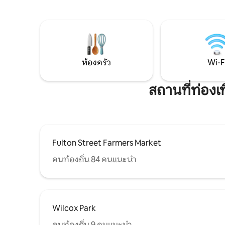
เหมาะสำหรับรับประทานอาหารหรือทำงาน
กับพื้นไม้
ผ่อนคลายด้วยความร้อนที่เปล่งประกาย
และอ่างอา
ม่านบล็อกแสง พื้นที่แขวนเสื้อผ้ามากมาย
การแช่ตัวผ
และผ้าปูที่นอน 680 เส้นด้าย ห้องนอน 1 มี
ขวาง ผ้าป
ประตูบานเลื่อนแบบดั้งเดิม แต่ละยูนิตมีทาง
บล็อกแสง เ
เข้าส่วนตัว โปรดทราบว่ายูนิตด้านบนอาจมี
เสน่ห์ทาง
คนเข้าพักอยู่ในระหว่างการเข้าพักของคุณ
เหมือนอยู
ห้องครัว
Wi-F
สถานที่ท่องเ
Fulton Street Farmers Market
คนท้องถิ่น 84 คนแนะนำ
Wilcox Park
คนท้องถิ่น 9 คนแนะนำ