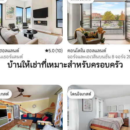
ต์
โดนใจเกสต์
77 รีวิว
ฮอลแลนด์
คะแนนเฉลี่ย 5.0 จาก 5, 10 รีวิว
5.0 (10)
คอนโดใน ฮอลแลนด์
นเธอร์แลนด์
จอร์จและเอเวลินบนชั้น 8 จอร์จ 2
บ้านให้เช่าที่เหมาะสำหรับครอบครัว
เกสต์
โดนใจเกสต์
์ที่สุด
โดนใจเกสต์