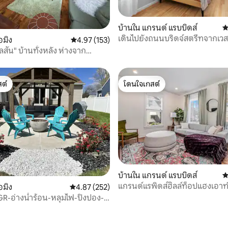
57 รีวิว
บ้านใน แกรนด์ แรบบิดส์
ค
เดินไปยังถนนบริดจ์สตรีทจากเวส
อมิง
คะแนนเฉลี่ย 4.97 จาก 5, 153 รีวิว
4.97 (153)
เมอร์!
สัน" บ้านทั้งหลัง ห่างจาก
งแกรนว์กรังจ์ 2 ไมล์
ต์
โดนใจเกสต์
ต์
โดนใจเกสต์
บ้านใน แกรนด์ แรบบิดส์
ค
แกรนด์แรพิดส์ฮิลล์ท็อปแฮงเอาท
อมิง
คะแนนเฉลี่ย 4.87 จาก 5, 252 รีวิว
4.87 (252)
 GR-อ่างน้ำร้อน-หลุมไฟ-ปิงปอง-
๊ะ