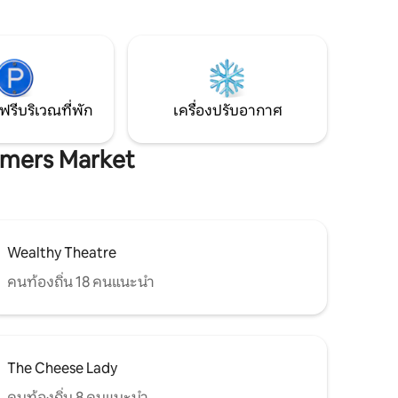
นการเข้า
เมืองแกรนด์แรพิดส์เพียงไม่กี่นาที! เราเป็น
คนในพื้นที่ ดังนั้นหากคุณต้องการอะไร เรา
ฟร้านอาหาร
อยู่ห่างออกไปเพียง 12 นาที และเราไม่ขอให้
าวน์ ขับ
คุณทำความสะอาดอะไรเมื่อคุณออกจาก
ทาวน์แก
ที่พัก! :)
าะ
ฟรีบริเวณที่พัก
เครื่องปรับอากาศ
armers Market
Wealthy Theatre
คนท้องถิ่น 18 คนแนะนำ
The Cheese Lady
คนท้องถิ่น 8 คนแนะนำ