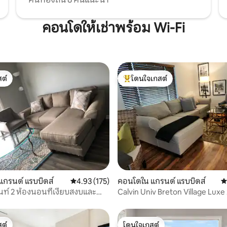
คอนโดให้เช่าพร้อม Wi-Fi
ต์
โดนใจเกสต์
ต์
โดนใจเกสต์ที่สุด
13 รีวิว
กรนด์ แรบบิดส์
คะแนนเฉลี่ย 4.93 จาก 5, 175 รีวิว
4.93 (175)
คอนโดใน แกรนด์ แรบบิดส์
ค
ท์ 2 ห้องนอนที่เงียบสงบและ
Calvin Univ Breton Village Luxe 
นอนพร้อมโรงจอดรถ
ต์
โดนใจเกสต์