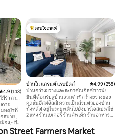
ห้องชุดร
โดนใจเกสต์
โดนใจ
แรบบิดส์
สตูดิโอสบา
โดนใจเกสต์ที่สุด
โดนใจเกส
อพาร์ทเมน
เมืองด้า
ประวัติศา
กลั่นร้าน
เมืองได้ 
Taqueria,
Wealthy D
Andel Ar
บ้านใน แกรนด์ แรบบิดส์
คะแนนเฉลี่ย 4.99 จาก 5, 
4.99 (258)
Grand Rap
บ้านกว้างขวางและสะอาดในอีสต์ทาวน์!
คะแนนเฉลี่ย 4.9 จาก 5, 143 รีวิว
4.9 (143)
เบอร์/สกู๊
ยินดีต้อนรับสู่บ้านส่วนตัวที่กว้างขวางของ
เหมาะสำหรั
มีรั้ว ลาน
คุณในอีสต์ฮิลส์! ความเป็นส่วนตัวของบ้าน
ต้องการสัมผัส
ับการ
ทั้งหลัง! อยู่ในระยะเดินไปยังบาร์เอสเปรสโซ่
HOB -008
ามหญ้าที่
2 แห่ง ร้านเบเกอรี่ ร้านคัพเค้ก ร้านอาหาร
ไวน์บาร์ และห่างจากตลาดเกษตรกรแกรนด์
ือง - ที่
แรพิดส์ 1 บล็อก ระบบปรับอากาศส่วนกลาง
วที่มีสิ่ง
n Street Farmers Market
ที่นอน Nectar ผ้าปูที่นอนใหม่และหมอนฟู!
จ้าของ
ย่านที่เงียบสงบ จอดรถง่าย และห่างจากตัว