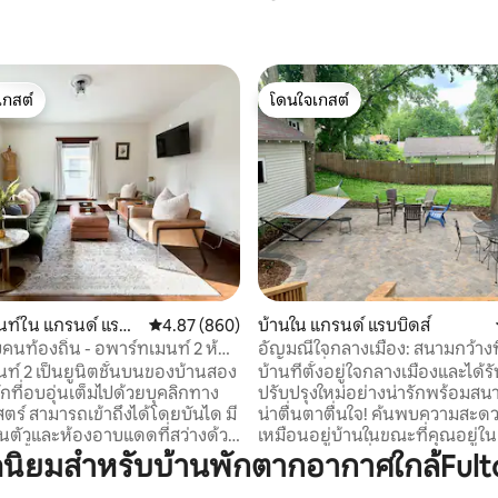
เกสต์
โดนใจเกสต์
์ที่สุด
โดนใจเกสต์
24 รีวิว
ท์ใน แกรนด์ แรบบิ
คะแนนเฉลี่ย 4.87 จาก 5, 860 รีวิว
4.87 (860)
บ้านใน แกรนด์ แรบบิดส์
บคนท้องถิ่น - อพาร์ทเมนท์ 2 ห้อง
อัญมณีใจกลางเมือง: สนามกว้างที่
ริเทจฮิลล์
ระเบียง ที่จอดรถ!
ท์ 2 เป็นยูนิตชั้นบนของบ้านสอง
บ้านที่ตั้งอยู่ใจกลางเมืองและได้ร
่พักที่อบอุ่นเต็มไปด้วยบุคลิกทาง
ปรับปรุงใหม่อย่างน่ารักพร้อมสน
สตร์ สามารถเข้าถึงได้โดยบันได มี
น่าตื่นตาตื่นใจ! ค้นพบความสะดวกสบาย
วนตัวและห้องอาบแดดที่สว่างด้วย
เหมือนอยู่บ้านในขณะที่คุณอยู่ในเม
บดั้งเดิม ห้องครัวเต็มรูปแบบมี
นอนแคสเปอร์ที่สะดวกสบายห้องครั
ิยมสำหรับบ้านพักตากอากาศใกล้Fulto
ตั้งในตัวแบบดั้งเดิม เพลิดเพลิน
อำนวยความสะดวกครบครันและเ