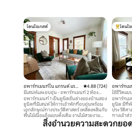
โดนใจเกสต์
โดนใจ
โดนใจเกสต์
โดนใจเกสต
อพาร์ทเมนท์ใน แกรนด์ แรบบิ
คะแนนเฉลี่ย 4.88 จาก 5, 7
4.88 (724)
อพาร์ทเมน
ดส์
ดส์
มีเสน่ห์และอบอุ่น - อพาร์ทเมนท์ 2 ห้อง
ใช้ชีวิตแบ
นอนโดยเฮอริเทจฮิลล์
นอนโดยเฮอ
อพาร์ทเมนท์ 1 เป็นยูนิตชั้นล่างของบ้านสอง
อพาร์ทเมน
ยูนิตที่มีเสน่ห์ ให้การเข้าพักที่อบอุ่นพร้อม
ยูนิต มีที
เอกลักษณ์ทางประวัติศาสตร์ เพลิดเพลินกับ
ประวัติศา
พื้นไม้เนื้อแข็งแบบดั้งเดิม งานไม้สวยงาม
ทางเข้าส่
และตู้ในตัวในห้องรับประทานอาหารและ
หน้าต่างแบ
สิ่งอำนวยความสะดวกยอดน
ห้องครัว โต๊ะรับประทานอาหารขนาดใหญ่
อุปกรณ์ติด