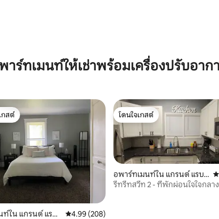
61 รีวิว
พาร์ทเมนท์ให้เช่าพร้อมเครื่องปรับอาก
เกสต์
โดนใจเกสต์
์ที่สุด
โดนใจเกสต์
อพาร์ทเมนท์ใน แกรนด์ แรบบิ
ค
ดส์
รีทรีทสวีท 2 - ที่พักผ่อนใจใจกลา
19 รีวิว
ท์ใน แกรนด์ แรบบิ
คะแนนเฉลี่ย 4.99 จาก 5, 208 รีวิว
4.99 (208)