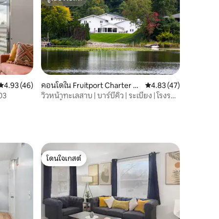
ซูเปอร์โฮสต์
คะแนนเฉลี่ย 4.93 จาก 5, 46 รีวิว
4.93 (46)
คอนโดใน Fruitport Charter To
คะแนนเฉลี่ย 4.83 จาก 5,
4.83 (47)
wnship
03
วิวหน้าทะเลสาบ | บาร์บีคิว | ระเบียง | โรงรถ |
สัตว์เลี้ยง
โดนใจเกสต์
โดนใจเกสต์