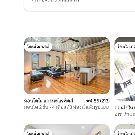
โดนใจเกสต์
โดนใจเกส
โดนใจเกสต์
โดนใจเกส
คอนโดใน แกรนด์แรพิดส์
คะแนนเฉลี่ย 4.86 จาก 5, 2
4.86 (213)
คอนโด 2 ชั้น - 4 เตียง / 3 ห้องน้ำเต็มรูปแบบ
คอนโดใน แ
อพาร์ทเมน
กว้างขวาง
โดนใจเกสต์
โดนใจเกส