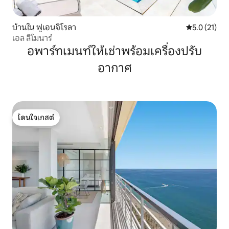
บ้านใน ฟูเอนจิโรลา
คะแนนเฉลี่ย 5
5.0 (21)
เอล ลิโมนาร์
อพาร์ทเมนท์ให้เช่าพร้อมเครื่องปรับ
อากาศ
โดนใจเกสต์
โดนใจเกสต์