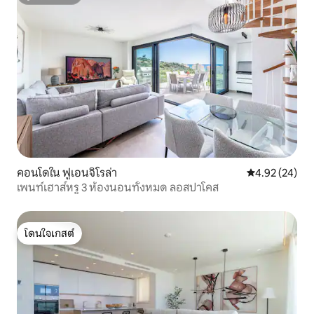
ซูเปอร์โฮสต์
คอนโดใน ฟูเอนจิโรล่า
คะแนนเฉลี่ย 4.
4.92 (24)
เพนท์เฮาส์หรู 3 ห้องนอนทั้งหมด ลอสปาโคส
โดนใจเกสต์
โดนใจเกสต์