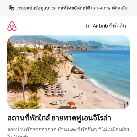
ข้าม
ระบบแปลข้อมูลบางส่วนให้โดยอัตโนมัติ 
แสดงภาษาต้นฉบับ
ไป
ยัง
เนื้อหา
มา Airbnb ที่พักกัน
สถานที่พักใกล้ ชายหาดฟูเอนจิโรล่า
จองบ้านพักตากอากาศ บ้าน และที่พักอื่นๆ ที่ไม่เหมือนใคร