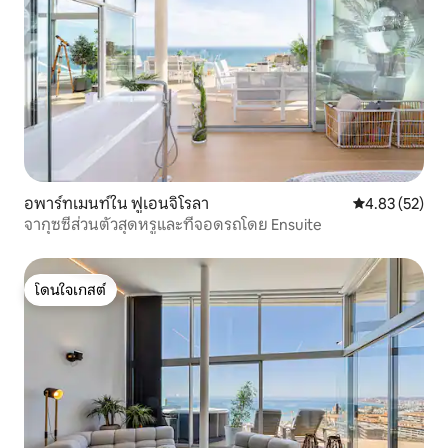
อพาร์ทเมนท์ใน ฟูเอนจิโรลา
คะแนนเฉลี่ย 4.
4.83 (52)
จากุซซี่ส่วนตัวสุดหรูและที่จอดรถโดย Ensuite
โดนใจเกสต์
โดนใจเกสต์