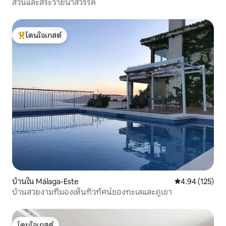
สวนและสระว่ายน้ำสวรรค์
โดนใจเกสต์
โดนใจเกสต์ที่สุด
บ้านใน Málaga-Este
คะแนนเฉลี่ย 4.9
4.94 (125)
บ้านสวยงามที่มองเห็นทิวทัศน์ของทะเลและภูเขา
โดนใจเกสต์