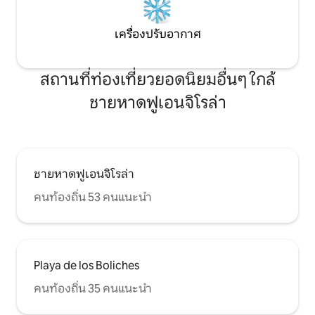
ตนเอง คุณจะต้องเติมสิ่งของที่คุณต้องการ
ถุงเมล็ดฝักบัวเหม
ระหว่างการเข้าพักเอง&#10;&#10;&#10; มี
ขณะดูสมาร์ททีวีพร
เก้าอี้สูงและเตียงเด็กแบบพกพา (ไม่รวม
สามารถดูทีวีทุกช่
เครื่องปรับอากาศ
ผ้าปูที่นอน) ให้ในห้องตามคำขอโดยมีค่า
นอกจากนี้คุณยัง
ธรรมเนียมเพิ่มเติม ค่าใช้จ่ายตลอดระยะ
ผนังและหมุนกลับเพ
เวลาเข้าพักคือ 25 ยูโรสำหรับเตียงเด็กแบบ
ผ้าลินินธรรมชาติสี
สถานที่ท่องเที่ยวยอดนิยมอื่นๆ ใกล้
แพ็คแอนด์เพลย์ และ 15 ยูโรสำหรับเก้าอี้สูง
ขนาดใหญ่ขนาด 160x
&#10;&#10; ที่พักนอนได้สูงสุด 3 คน ห้าม
เครื่องปรับอากาศผ
ชายหาดฟูเอนจิโรล่า
จัดปาร์ตี้/การรวมตัว/ปาร์ตี้สละโสดเจ้าสาว
สามารถควบคุมอุณห
และเจ้าบ่าว ที่พักนี้ห้ามสูบบุหรี่โดยเด็ดขาด
พื้นที่ของอพาร์ทเม
คุณจะมีทางเข้าส่วนตัวไปยังอพาร์ทเมนท์
ออกแบบมีเครื่องใช
ทั้งหลัง ทางเข้า บันไดภายใน และลิฟต์ของ
คุณสามารถทำอาหาร
อาคารจะใช้ร่วมกับผู้อยู่อาศัยในอาคาร ฉัน
ไมโครเวฟ ตู้เย็น ตู้
ชายหาดฟูเอนจิโรล่า
ได้เลือกบริษัทจัดการที่พัก Pass the Keys®
เตาไฟฟ้าแบบเหนี่ยวน
ซึ่งได้รับรางวัลมาเป็นผู้จัดการที่พักของฉัน
อบผ้า เครื่องปิ้งข
คนท้องถิ่น 53 คนแนะนำ
เพื่อให้การเข้าพักของคุณมีความสุขมาก
เปรสโซ กาต้มน้ำ เครื
ที่สุด Pass the Keys ® ให้บริการมาตรฐาน
ไม้ ฯลฯ เหมาะอย่าง
โรงแรมสำหรับที่พักระยะสั้นเช่นเดียวกับฉัน
คู่รัก และนักเดินท
ซึ่งหมายความว่าที่พักของฉันได้รับการดูแล
กับชายหาด อาหาร 
และทำความสะอาดอย่างมืออาชีพ
เมดิเตอร์เรเนียน ทำเ
Playa de los Boliches
นอกจากนี้ยังให้การสนับสนุนผู้เข้าพัก
เป็นที่นิยมที่สุดแห
ตลอด 24 ชั่วโมงทุกวันและบริการส่วนบุคคล
ซึ่งขึ้นชื่อเรื่องบ
คนท้องถิ่น 35 คนแนะนำ
ในท้องถิ่นทั้งก่อนและระหว่างเข้าพัก คุณ
หลากหลาย และเปิดกว
ตกลงว่าจำนวนผู้เข้าพักในห้องจะไม่เกิน
อนุญาตให้กลุ่มที่ไ