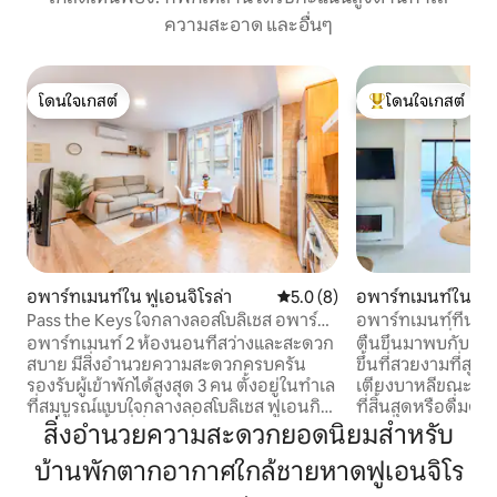
ความสะอาด และอื่นๆ
โดนใจเกสต์
โดนใจเกสต์
โดนใจเกสต์
โดนใจเกสต์ที่สุด
อพาร์ทเมนท์ใน ฟูเอนจิโรล่า
คะแนนเฉลี่ย 5.0 จาก 5, 8 รีวิว
5.0 (8)
อพาร์ทเมนท์ใน ตอเ
Pass the Keys ใจกลางลอสโบลิเชส อพาร์ท
อพาร์ทเมนท์ที่น่าต
เมนท์ 2 ห้องนอน...
พร้อมจากุซซี่
อพาร์ทเมนท์ 2 ห้องนอนที่สว่างและสะดวก
ตื่นขึ้นมาพบกับคล
สบาย มีสิ่งอำนวยความสะดวกครบครัน
ขึ้นที่สวยงามที่สุด
รองรับผู้เข้าพักได้สูงสุด 3 คน ตั้งอยู่ในทำเล
เตียงบาหลีขณะที่คุ
ที่สมบูรณ์แบบใจกลางลอสโบลิเชส ฟูเอนกิโร
ที่สิ้นสุดหรือดื่มด่ำ
ลา ที่พักมีพื้นที่นั่งเล่นที่น่าสนใจ พร้อม
คุณดื่มคาวาสักแก้
สิ่งอำนวยความสะดวกยอดนิยมสำหรับ
หน้าต่างริมหน้าต่างที่สวยงามซึ่งรับ
ออกแบบมาเพื่อการพ
บ้านพักตากอากาศใกล้ชายหาดฟูเอนจิโร
แสงแดดยามเช้าได้มาก ห้องครัวที่มี
มนต์ขลังและมีเสน่
อุปกรณ์ครบครัน เครื่องปรับอากาศ และ
ที่ที่มีมนต์ขลัง ตก