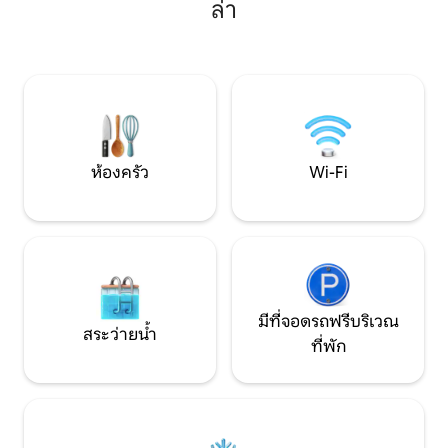
ล่า
Wi‑Fi ที่เสถียร — เหมาะสำหรับการพักผ่อน
รายละเอียด ตกแต่
หลังจากไปชายหาดมาทั้งวัน WIFI
และเอทนิก แสงไฟใ
✅ความเร็วสูง ✅สมาร์ททีวีพร้อมบริการสตรี
และโรแมนติกมากและว
มมิ่งในห้องนั่งเล่น เครื่อง✅ชงกาแฟ
ห้องนั่งเล่นเป็นแบ
Nespresso ✅ห้องครัวพร้อมอุปกรณ์ครบ
ระเบียงเปิดออกไปท
ครันพร้อมเครื่องใช้ไฟฟ้า ✅มีเครื่องนอน
พื้นที่ระเบียงมีเต
และผ้าขนหนูสะอาดแบบโรงแรมให้ ✅เครื่อง
(180x180) อ่างจากุซ
ซักผ้าเพื่อความสะดวกสบายของคุณ ที่พัก
ในเวลากลางคืน และพื
สุดเก๋ใจกลางลอสโบลิเชส มีทุกอย่างอยู่หน้า
คลาย อ่านหนังสือ 
ห้องครัว
Wi-Fi
ประตูของคุณ อพาร์ทเมนท์ 2 ห้องนอน
เมนท์มีห้องนอน 2 ห
ห้องนอน 1: เตียงควีนไซส์ ตู้เสื้อผ้าและโต๊ะ
ในนั้นเป็นกระจกทั้ง
ข้างเตียง ม่านบังแสง ห้องนอน 2: เตียง
ขวางและสดใส ทั้งหน
เดี่ยว 1 หลัง ห้องน้ำ: ฝักบัวอาบน้ำ โถ
และหน้าต่างของทั้ง
สุขภัณฑ์ และโต๊ะเครื่องแป้ง ห้องครัว: กาต้ม
อัตโนมัติ เพื่อสร้า
น้ำ เตาอบไฟฟ้าและเตาแม่เหล็กไฟฟ้า
พื้นที่หนึ่งกับอีกพื
ไมโครเวฟ ตู้เย็น ตู้แช่แข็ง เครื่องชงกาแฟ
เตียง 2 เตียงในห้
เนสเพรสโซ่ พื้นที่นั่งเล่น - สมาร์ททีวีสำหรับ
พร้อมที่นอนแข็งแร
มีที่จอดรถฟรีบริเวณ
สระว่ายน้ำ
สตรีมมิ่งเน็ตฟลิกซ์ ดิสนีย์ ไพรม์ ฯลฯ ไม่มีแม่
เตียงแต่ละเตียงมี
ที่พัก
บ้านทำความสะอาดรายวัน หากคุณ
หมอนปกติสองใบ อพ
ต้องการผ้าขนหนูเพิ่ม เราสามารถจัดหาให้
เต็มรูปแบบ 2 ห้อง ห
ได้โดยมีค่าธรรมเนียมเพิ่มเติม มีชุดสิ่ง
ห้องน้ำในตัว ฝักบัว
อำนวยความสะดวกเล็กน้อยให้เมื่อเช็คอิน
น้ำไหลลงมาจากเพ
แต่เนื่องจากเป็นอพาร์ทเมนท์ที่ให้บริการ
อ่างล้างหน้าทำจากหิ