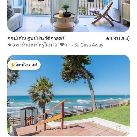
คอนโดใน ศูนย์ประวัติศาสตร์
คะแนนเฉลี่ย 4.9
4.91 (263)
★อพาร์ทเมนท์หรูในมาลา♥กา ~ Su Casa Away
โดนใจเกสต์
โดนใจเกสต์ที่สุด