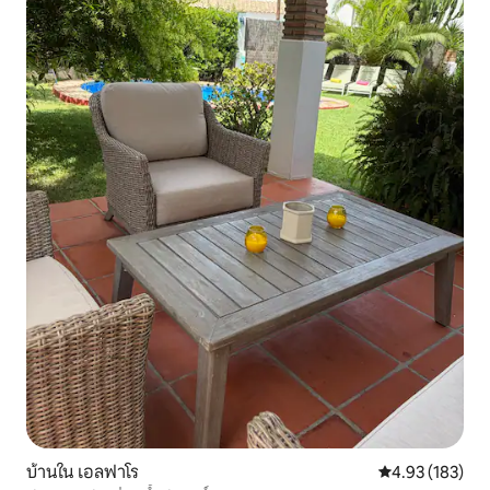
บ้านใน เอลฟาโร
คะแนนเฉลี่ย 4.9
4.93 (183)