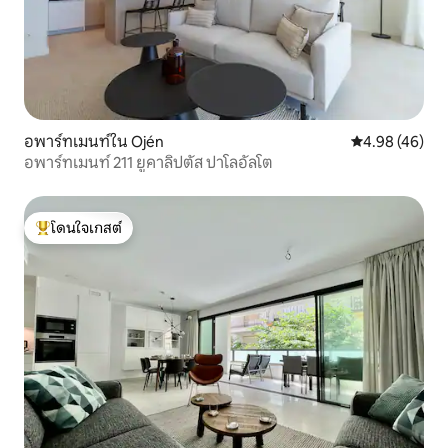
อพาร์ทเมนท์ใน Ojén
คะแนนเฉลี่ย 4.
4.98 (46)
อพาร์ทเมนท์ 211 ยูคาลิปตัส ปาโลอัลโต
โดนใจเกสต์
โดนใจเกสต์ที่สุด