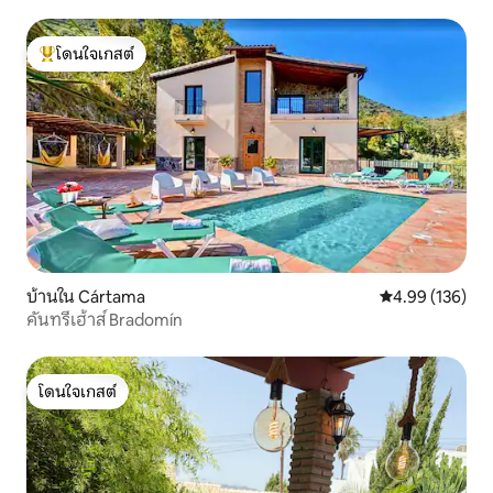
โดนใจเกสต์
โดนใจเกสต์ที่สุด
บ้านใน Cártama
คะแนนเฉลี่ย 4.9
4.99 (136)
คันทรีเฮ้าส์ Bradomín
โดนใจเกสต์
โดนใจเกสต์