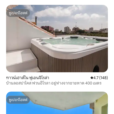
ซูเปอร์โฮสต์
ซูเปอร์โฮสต์
ทาวน์เฮาส์ใน ฟูเอนจิโรล่า
คะแนนเฉลี่ย 4.
4.7 (148)
บ้านลอสปาโคส ฟวนฮิโรลา อยู่ห่างจากชายหาด 400 เมตร
ซูเปอร์โฮสต์
ซูเปอร์โฮสต์