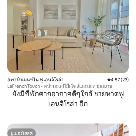
อพาร์ทเมนท์ใน ฟูเอนจิโรล่า
คะแนนเฉลี่ย 4.
4.87 (23)
LaFrenchTouch - หน้าทะเลที่มีสไตล์และสะดวกสบาย
ยังมีที่พักตากอากาศดีๆ ใกล้ ชายหาดฟู
เอนจิโรล่า อีก
ซูเปอร์โฮสต์