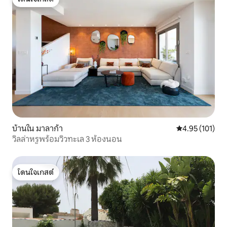
โดนใจเกสต์
บ้านใน มาลาก้า
คะแนนเฉลี่ย 4.9
4.95 (101)
วิลล่าหรูพร้อมวิวทะเล 3 ห้องนอน
โดนใจเกสต์
โดนใจเกสต์