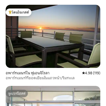
โดนใจเกสต์
โดนใจเกสต์ที่สุด
อพาร์ทเมนท์ใน ฟูเอนจิโรลา
คะแนนเฉลี่ย 4.9
4.98 (119)
อพาร์ทเมนท์ที่ยอดเยี่ยมในแถวหน้า/ริมทะเล
ซูเปอร์โฮสต์
ซูเปอร์โฮสต์