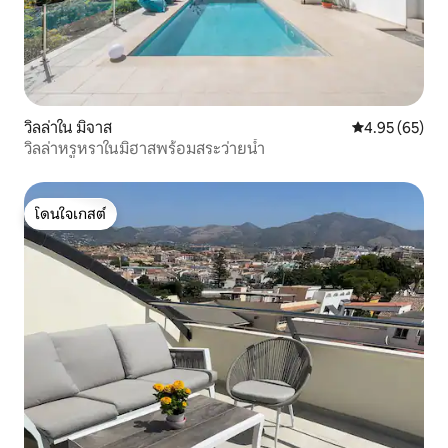
วิลล่าใน มิจาส
คะแนนเฉลี่ย 4.
4.95 (65)
วิลล่าหรูหราในมิฮาสพร้อมสระว่ายน้ำ
โดนใจเกสต์
โดนใจเกสต์