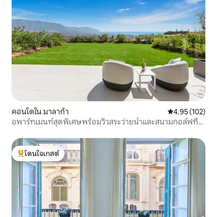
คอนโดใน มาลาก้า
คะแนนเฉลี่ย 4.9
4.95 (102)
อพาร์ทเมนท์สุดพิเศษพร้อมวิวสระว่ายน้ำและสนามกอล์ฟที่
สวยงาม
โดนใจเกสต์
โดนใจเกสต์ที่สุด