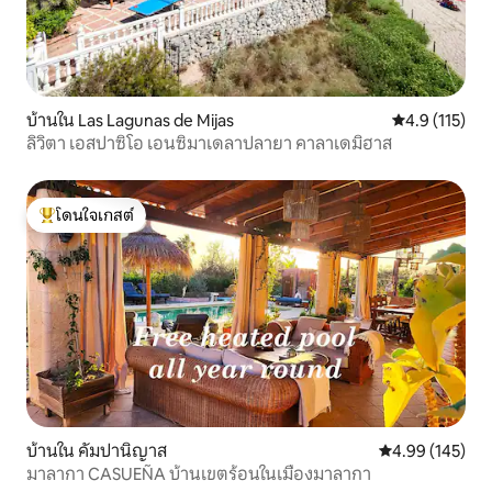
บ้านใน Las Lagunas de Mijas
คะแนนเฉลี่ย 4.
4.9 (115)
ลิวิตา เอสปาซิโอ เอนซิมาเดลาปลายา คาลาเดมิฮาส
โดนใจเกสต์
โดนใจเกสต์ที่สุด
บ้านใน คัมปานิญาส
คะแนนเฉลี่ย 4.9
4.99 (145)
มาลากา CASUEÑA บ้านเขตร้อนในเมืองมาลากา