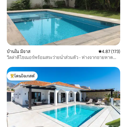
บ้านใน มิจาส
คะแนนเฉลี่ย 4.8
4.87 (173)
วิลล่าดีไซเนอร์พร้อมสระว่ายน้ำส่วนตัว - ห่างจากชายหาด
300 ม. - เน็ตฟลิกซ์
โดนใจเกสต์
โดนใจเกสต์ที่สุด