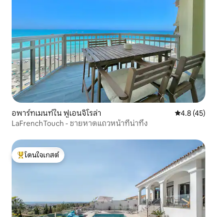
อพาร์ทเมนท์ใน ฟูเอนจิโรล่า
คะแนนเฉลี่ย 4
4.8 (45)
LaFrenchTouch - ชายหาดแถวหน้าที่น่าทึ่ง
โดนใจเกสต์
โดนใจเกสต์ที่สุด