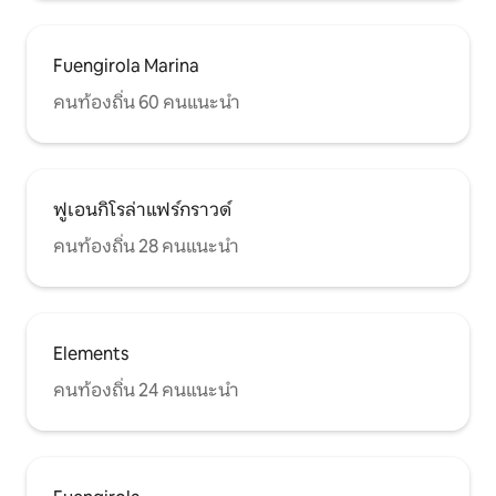
จำนวนผู้เข้าพักสูงสุดที่ระบุไว้ในประกาศ
ชุมชนเข้าพัก ผ้าเช็
ที่พัก ดังนั้นห้ามจัดงานเลี้ยงหรืองานอีเว้
ชายหาด/เปลญวน แ
นท์โดยเด็ดขาด (ทั้งในห้องพักและในพื้นที่
เตียงเด็กอ่อนและเก
Fuengirola Marina
ส่วนกลาง) คุณต้องไม่ใช้ห้องพักเพื่อ
บริการทำความสะอา
วัตถุประสงค์ทางการค้าใดๆ เช่น การรวม
สำหรับการเข้าพักน
คนท้องถิ่น 60 คนแนะนำ
กลุ่มทางสังคมและปาร์ตี้ เมื่อเปิดเครื่องปรับ
อากาศหรือเครื่องทำความร้อนอยู่ อย่าลืม
ปิดหน้าต่าง สูบบุหรี่ข้างนอกได้อย่าทิ้งขี้เถ้า
หรือก้นลงบนพื้นหรือเหนือระเบียง
ฟูเอนกิโรล่าแฟร์กราวด์
คนท้องถิ่น 28 คนแนะนำ
Elements
คนท้องถิ่น 24 คนแนะนำ