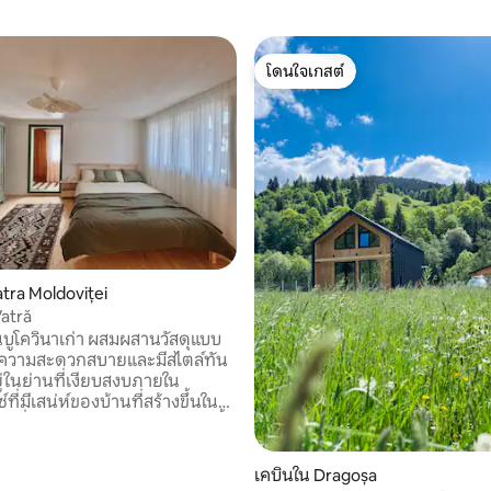
โดนใจเกสต์
โดนใจเกสต์
atra Moldoviței
atră
บูโควินาเก่า ผสมผสานวัสดุแบบ
ับความสะดวกสบายและมีสไตล์ทัน
ยู่ในย่านที่เงียบสงบภายใน
ที่มีเสน่ห์ของบ้านที่สร้างขึ้นใน
ษที่ 1930 โดยอาคารหลักสร้างขึ้น
ั้งอยู่ใกล้กับ Via Transilvanica,
vița, Palma Pass และสถานที่ท่อง
เคบินใน Dragoșa
 อีกมากมาย ที่พักนี้เป็นฐานที่