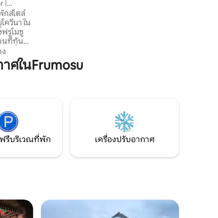
r |
หมายเลข 17 A ห่างจากช่องเขาปัลมา 2 กม.
พักสไตล์
และอยู่ใกล้กับวัดซูเซวิตา รวมถึงมอลโดวิตา
ูโควีนา ใน
และโมคานิตา ฮูตุลกา! จากที่นี่คุณสามารถ
ฟรูโมซู
เยี่ยมชมบูโควีนาทั้งหมด!
อนที่ทัน
าเพื่อ
อง
ายในอ่าง
กาศในFrumosu
กล้เคียง
ณ 3,600
บูรณ์และ
ฟรีบริเวณที่พัก
เครื่องปรับอากาศ