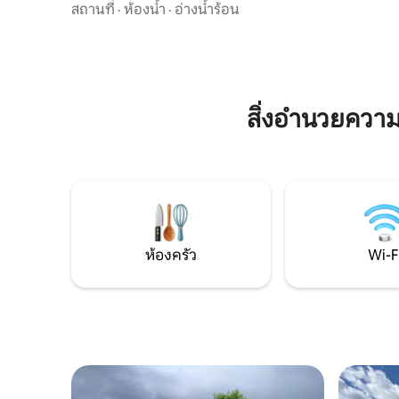
พักผ่อน และรองรับผู้เข้าพักได้ 8-10 คน -4
สถานที่
·
ห้องน้ำ
·
อ่างน้ำร้อน
สมบูรณ์แ
ห้องนอนพร้อมเครื่องปรับอากาศ - 4
หลาย ประ
ห้องน้ำ • โซฟาแบบยืดได้ • เตียงเด็กอ่อน 2
ธรรมชาติข
เตียงตามคำขอ • ห้องครัวพร้อมอุปกรณ์
เพลิดเพลิ
ครบครัน • พื้นที่นั่งเล่นที่กว้างขวางและ
อบอุ่น • จากุซซี่ในร่มเพื่อการพักผ่อนอย่าง
เต็มที่ 💦 • ลานขนาดใหญ่เหมาะสำหรับการ
สิ่งอำนวยคว
พักผ่อนกลางแจ้ง • พื้นที่พักผ่อนและกอง
ก่อไฟ 🔥 • อ่างน้ำร้อนกลางแจ้ง - ซาวน่าและ
อื่นๆ
ห้องครัว
Wi-F