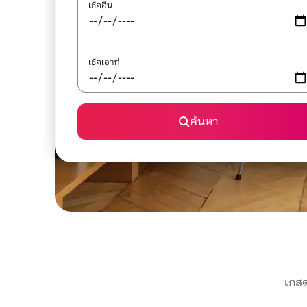
เช็คอิน
เช็คเอาท์
ค้นหา
เกสต