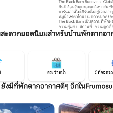
The Black Barn Bucovina | Ciubă
บบในการสำรวจวัฒนธรรมที่หลาก
ธรรมชาติ
ยินดีต้อนรับสู่เดอะแบล็คบาร์น ที่
วัติศาสตร์ และความงามตาม
บาร์นเฮาส์โมเดิร์นตั้งอยู่ใจกลางบ
องภูมิภาคบูโควีนา ในขณะที่
หมู่บ้านดราโกซา เขตการปกครอง
นกับการเข้าพักที่แท้จริงและสงบ
The Black Barn เป็นสถานที่พักผ่
สมัยท่ามกลางธรรมชาติ ออกแบบม
ความคุ้มค่า
·
สถานที่
·
ความถูกต้
ความสงบและยามเย็นแสนผ่อนคล
ามสะดวกยอดนิยมสำหรับบ้านพักตากอา
น้ำร้อน (มีค่าใช้จ่ายเพิ่มเติม) เคบินล้อมรอบ
ด้วยธรรมชาติ ไม่มีเพื่อนบ้านอยู่ใ
ตั้งอยู่บนที่ดินขนาดใหญ่ประมา
ตร.ม. มีความเป็นส่วนตัวอย่างสม
วิวภูเขาที่สวยงาม เดอะแบล็คบาร์นรองรับผู้
เข้าพักได้สูงสุด 8 คน
i
สระว่ายน้ำ
มีที่จอดรถ
ยังมีที่พักตากอากาศดีๆ อีกในFrumosu