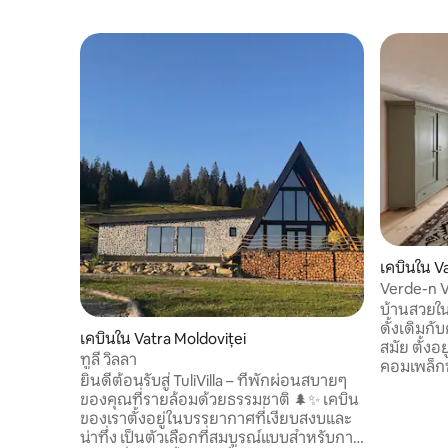
เคบินใน V
Verde-n V
บ้านสวยใน
ดั้งเดิมก
เคบินใน Vatra Moldoviței
สมัย ตั้งอ
ทูลี วิลลา
คอมเพล็กซ์
ยินดีต้อนรับสู่ TuliVilla – ที่พักผ่อนสบายๆ
ช่วงทศวรร
ของคุณที่รายล้อมด้วยธรรมชาติ 🌲✨ เคบิน
ในปี 1994 ต
ของเราตั้งอยู่ในบรรยากาศที่เงียบสงบและ
วัด Moldo
น่าทึ่ง เป็นตัวเลือกที่สมบูรณ์แบบสำหรับการ
เที่ยวอื่นๆ