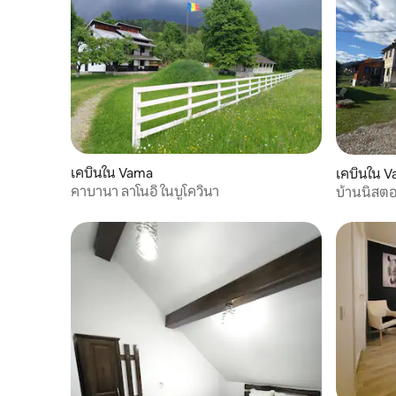
เคบินใน Vama
เคบินใน 
คาบานา ลาโนอิ ในบูโควินา
บ้านนิสตอ