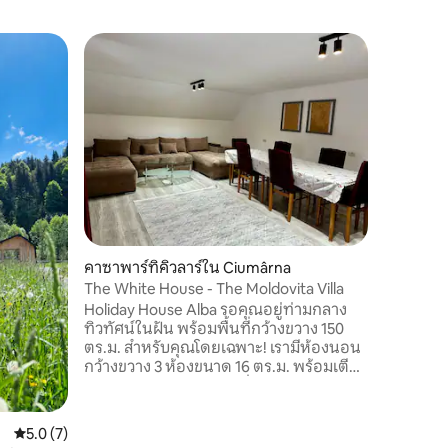
บ้านใน S
โรงแรม I
เกสท์เฮ้า
เงียบสงบ
ตั้งอยู่
ยินดีต้อ
เทพนิยา
พักผ่อน ก
และการใช้เ
พัก Irina
ครอบครัว 
คาซาพาร์ทิคิวลาร์ใน Ciumârna
ท่ามกลา
อากาศบริส
The White House - The Moldovita Villa
ที่แท้จริง
Holiday House Alba รอคุณอยู่ท่ามกลาง
ทิวทัศน์ในฝัน พร้อมพื้นที่กว้างขวาง 150
ตร.ม. สำหรับคุณโดยเฉพาะ! เรามีห้องนอน
กว้างขวาง 3 ห้องขนาด 16 ตร.ม. พร้อมเตียง
ขนาด 180/200 และห้องนั่งเล่นขนาด 24
ตร.ม. พร้อมระเบียงและพื้นที่สูบบุหรี่! ทุก
พื้นที่มีทีวีและ Wi-Fi! ห้องน้ำมี 2 ห้องและมี
คะแนนเฉลี่ย 5.0 จาก 5, 7 รีวิว
5.0 (7)
ฝักบัวอาบน้ำ! ตั้งอยู่บนถนนแผ่นดิน