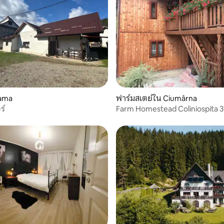
Vama
ฟาร์มสเตย์ใน Ciumârna
ร์
Farm Homestead Coliniospita 