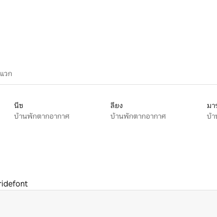
ะแวก
นีซ
ลียง
มาร
บ้านพักตากอากาศ
บ้านพักตากอากาศ
บ้
ridefont