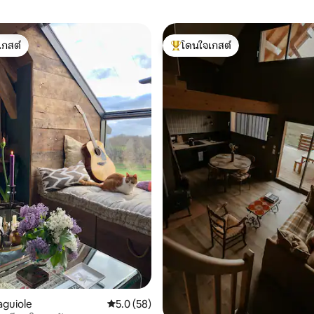
เกสต์
โดนใจเกสต์
์ที่สุด
โดนใจเกสต์ที่สุด
59 รีวิว
aguiole
คะแนนเฉลี่ย 5.0 จาก 5, 58 รีวิว
5.0 (58)