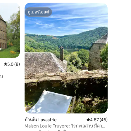
ซูเปอร์โฮสต์
ซูเปอร์โฮสต์
คะแนนเฉลี่ย 5.0 จาก 5, 8 รีวิว
5.0 (8)
ับ
บ้านใน Lavastrie
คะแนนเฉลี่ย 4.87 จาก 5,
4.87 (46)
Maison Loulie Truyere: วิวทะเลสาบ มีคายั