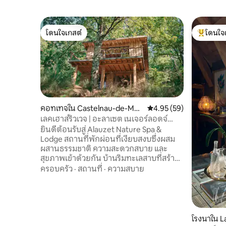
โดนใจเกสต์
โดนใจ
โดนใจเกสต์
โดนใจเกสต
คอทเทจใน Castelnau-de-Man
คะแนนเฉลี่ย 4.95 จาก 5, 
4.95 (59)
dailles
เลคเฮาส์ริวเวจ | อะลาเซต เนเจอร์ลอดจ์
แอนด์สปา
ยินดีต้อนรับสู่ Alauzet Nature Spa &
Lodge สถานที่พักผ่อนที่เงียบสงบซึ่งผสม
ผสานธรรมชาติ ความสะดวกสบาย และ
สุขภาพเข้าด้วยกัน บ้านริมทะเลสาบที่สร้าง
ด้วยมือของเราผสมผสานวัสดุธรรมชาติ การ
ครอบครัว
·
สถานที่
·
ความสบาย
ออกแบบสไตล์โบฮีเมียน และความสะดวก
สบายทันสมัย เพื่อสร้างสถานที่พักผ่อนที่ไม่
เหมือนใคร ผ่อนคลายในห้องซาวน่าที่ใช้ฟืน
อาบน้ำใต้ดวงดาวในอ่างน้ำร้อนที่ใช้ฟืนและ
กว้างขวางของเรา และสานสัมพันธ์กับ
โรงนาใน L
ธรรมชาติอีกครั้ง Alauzet ล้อมรอบด้วยป่า