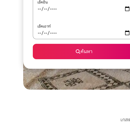
เช็คอิน
เช็คเอาท์
ค้นหา
เกสต