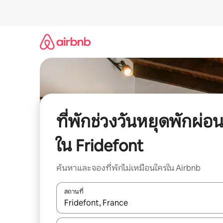
ข้าม
ไป
ยัง
เนื้อหา
ที่พักช่วงวันหยุดพักผ่อ
ใน Fridefont
ค้นหาและจองที่พักไม่เหมือนใครใน Airbnb
สถานที่
ใช้ลูกศรขึ้นลง หรือใช้การสัมผัสหรือปัด เพื่อสำรวจผ