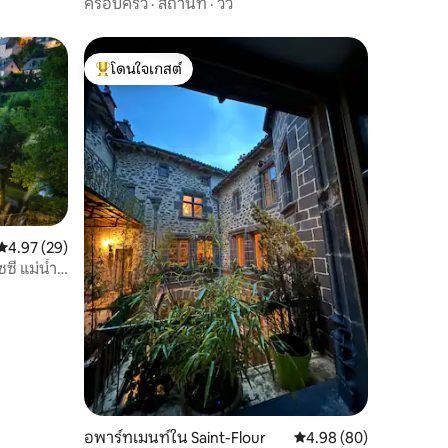
คให้บริการ
ครอบครัว
·
สถานที่
·
วิว
โดนใจเกสต์
โดนใจเกสต์ที่สุด
คะแนนเฉลี่ย 4.97 จาก 5, 29 รีวิว
4.97 (29)
ซี่ แม่น้ำ
อพาร์ทเมนท์ใน Saint-Flour
คะแนนเฉลี่ย 4.98 จาก 5,
4.98 (80)