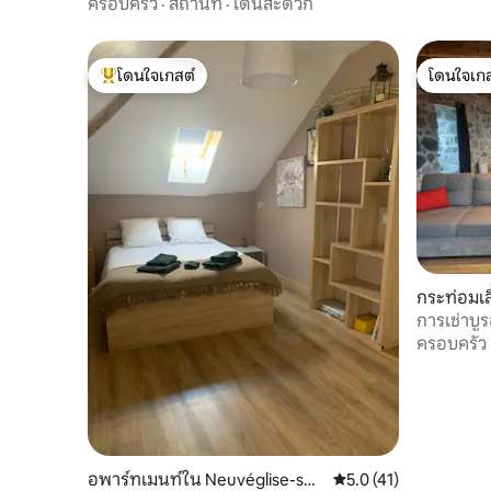
ครอบครัว
·
สถานที่
·
เดินสะดวก
โดนใจเกสต์
โดนใจเกส
โดนใจเกสต์ที่สุด
โดนใจเกส
กระท่อมเล
en-Aubra
การเช่าบู
ครอบครัว
อพาร์ทเมนท์ใน Neuvéglise-sur-
คะแนนเฉลี่ย 5.0 จาก 5,
5.0 (41)