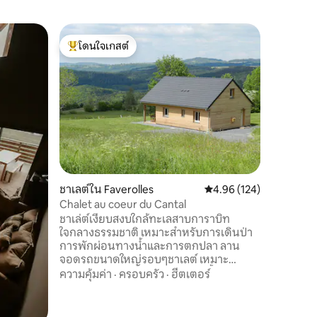
บ้านใน Sa
โดนใจเกสต์
โดนใจ
บ้าน "วิน
โดนใจเกสต์ที่สุด
โดนใจเกส
เซนต์ฟลูร
บ้านเก่าใ
ต้นฉบับ ไ
ตั้งอยู่ 3
ใกล้กับมห
รถฟรีในบร
ความคุ้มค
มีปัญหาใน
ทางเดินป่
ที่อยู่: 
Saint-Fl
ชาเลต์ใน Faverolles
คะแนนเฉลี่ย 4.96 จาก 5, 
4.96 (124)
Place d'
โดย aven
Chalet au coeur du Cantal
ชาเล่ต์เงียบสงบใกล้ทะเลสาบการาบิท
ใจกลางธรรมชาติ เหมาะสำหรับการเดินป่า
การพักผ่อนทางน้ำและการตกปลา ลาน
จอดรถขนาดใหญ่รอบๆชาเลต์ เหมาะ
สำหรับครอบครัวหรือกลุ่ม 6 คน ชั้นล่าง:
ความคุ้มค่า
·
ครอบครัว
·
ฮีตเตอร์
ห้องครัวขนาดใหญ่ 1 ห้องพร้อมห้องครัวที่มี
อุปกรณ์ครบครัน (เตาอบตู้เย็นตู้แช่แข็ง
ไมโครเวฟจานแก๊ส) และมุมทีวีขนาดเล็กห้อง