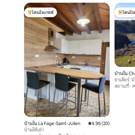
โดนใจเกสต์
โดนใจ
โดนใจเกสต์ที่สุด
โดนใจเกสต
บ้านใน Ch
ชาเลียร์:
สถานที่
·
ค
บ้านใน La Fage-Saint-Julien
คะแนนเฉลี่ย 4.95 จาก 5, 
4.95 (20)
บ้านให้เช่า