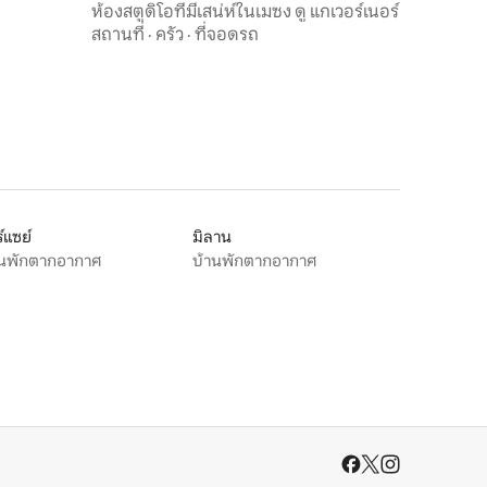
ห้องสตูดิโอที่มีเสน่ห์ในเมซง ดู แกเวอร์เนอร์
สถานที่
·
ครัว
·
ที่จอดรถ
์แซย์
มิลาน
านพักตากอากาศ
บ้านพักตากอากาศ