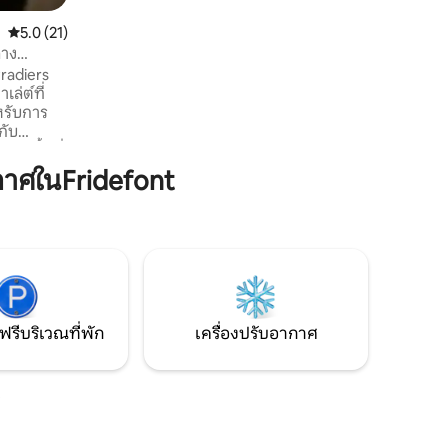
นอน 2 ห้องพร้อมเตียงคู่ห้องน้ำและห้อง
สุขาแยกต่างหาก ระเบียงที่มีหลังคาพร้อม
คะแนนเฉลี่ย 5.0 จาก 5, 21 รีวิว
5.0 (21)
เฟอร์นิเจอร์ในสวนและบาร์บีคิว ห้องนั่งเล่น
ลาง
ชั้นบนมีทีวีและหอพักเตียงเดี่ยว 4 เตียง
-ก็องตาล
Pradiers
เล่ต์ที่
หรับการ
กับ
าน พื้นที่
ต็มไปด้วย
าศในFridefont
ยังคง
บริการ
ที่
 โปรดคลิก
ฉัน ไม่
ก
ฟรีบริเวณที่พัก
เครื่องปรับอากาศ