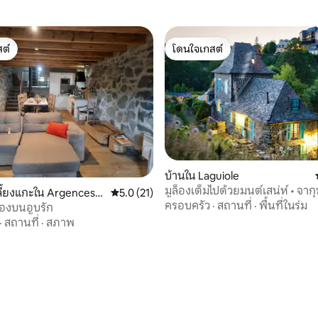
ต์
โดนใจเกสต์
ต์
โดนใจเกสต์
บ้านใน Laguiole
มูล็องเต็มไปด้วยมนต์เสน่ห์ • จากุซ
ี้ยงแกะใน Argences-
คะแนนเฉลี่ย 5.0 จาก 5, 21 รีวิว
5.0 (21)
และธรรมชาติ
ครอบครัว
·
สถานที่
·
พื้นที่ในร่ม
c
รองบนอูบรัก
·
สถานที่
·
สภาพ
 41 รีวิว