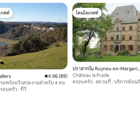
เกสต์
โดนใจเกสต์
์ที่สุด
โดนใจเกสต์
ปราสาทใน Ruynes-en-Margerid
e
Château la Prade
aliers
คะแนนเฉลี่ย 4.96 จาก 5, 89 รีวิว
4.96 (89)
ครอบครัว
·
สถานที่
·
บริการต้อนร
 บ้านพร้อมวิวสวยงามสำหรับ 4 คน
รอบครัว
·
ทีวี
20 รีวิว