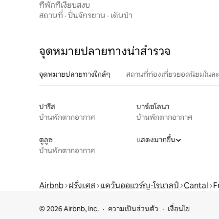
Truyère
ที่พักที่เงียบสงบ
สถานที่
·
ปั่นจักรยาน
·
เดินป่า
จุดหมายปลายทางน่าสำรวจ
จุดหมายปลายทางใกล้ๆ
สถานที่ท่องเที่ยวยอดนิยมในล
ปารีส
บาร์เซโลนา
บ้านพักตากอากาศ
บ้านพักตากอากาศ
ตูลูซ
แสดงมากขึ้น
บ้านพักตากอากาศ
Airbnb
ฝรั่งเศส
แคว้นออแวร์ญ-โรนาลป์
Cantal
F
© 2026 Airbnb, Inc.
ความเป็นส่วนตัว
เงื่อนไข