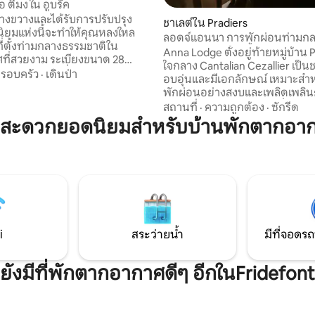
 ตีมง ใน อูบรัค
ว้างขวางและได้รับการปรับปรุง
ชาเลต์ใน Pradiers
นิยมแห่งนี้จะทำให้คุณหลงใหล
ลอดจ์แอนนา การพักผ่อนท่ามก
ี่ตั้งท่ามกลางธรรมชาติใน
ธรรมชาติและอ่างน้ำแบบนอร์ดิก
Anna Lodge ตั้งอยู่ท้ายหมู่บ้าน 
าม ระเบียงขนาด 28
ใจกลาง Cantalian Cezallier เป็นชา
รมีพาโนรามาที่ไม่เหมือนใครของ
รอบครัว
·
เดินป่า
อบอุ่นและมีเอกลักษณ์ เหมาะสำ
้รับเสียงลำธารที่ด้านล่าง ไม่มีทีวี
พักผ่อนอย่างสงบและเพลิดเพลิน
สือ ทุกรายละเอียดได้รับการคิด
ธรรมชาติ การเดินป่า การปั่นจักรย
สถานที่
·
ความถูกต้อง
·
ซักรีด
พิถันทุกอย่างได้รับการทำความ
เปิดโล่งกว้างขวาง และท้องฟ้าที่เ
มสะดวกยอดนิยมสำหรับบ้านพักตากอาก
ี่พักขนาด 112 ตารางเมตรแห่งนี้มี
ดวงดาวรอคุณอยู่ในบรรยากาศที่
ยความสะดวกครบครันมีห้องนอนคู่
ความบริสุทธิ์ นอกจากนี้ ฉันยังให้
นั่งเล่นขนาดใหญ่ที่มีการ
ที่พัก Jeanne และ Louise ในสถาน
วนสวยเป็นสถานที่ที่สภาพอากาศ
เดียวกัน หากต้องการทราบข้อมูล
ม่มีใครมองข้าม
ที่โปรไฟล์เจ้าของที่พัก Airbnb ของ
อนุญาตให้นำสัตว์เลี้ยงเข้าในที่พั
i
สระว่ายน้ำ
มีที่จอดรถ
ยังมีที่พักตากอากาศดีๆ อีกในFridefont