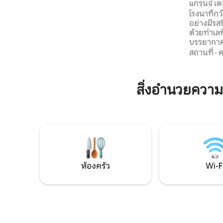
แกรนจ์ เดอ
และทะเลสาบที่สวยงาม เป็นจุดหมายปลาย
โรงนาที่ก
ทางที่สมบูรณ์แบบสำหรับการพักผ่อนแบบโร
อย่างมีรส
แมนติก การพักผ่อนเพื่อสุขภาพ และวัน
ด้วยทำเลท
หยุดพักผ่อนที่น่าจดจำ
บรรยากาศที่สวยง
ตารางเมต
สถานที่
·
ค
ป่าคุณจะได
แต่มีหนัง
อย่างพิถี
สิ่งอำนวยควา
ร้อนแล้ว ท
สิ่งอำนว
2 ห้องห้อง
แทรกซึมส
ถูกระงับ ไ
ห้องครัว
Wi-F