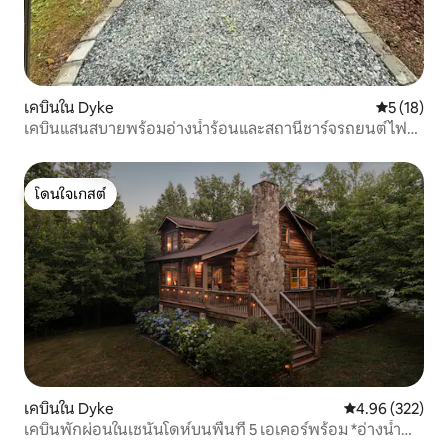
เคบินใน Dyke
คะแนนเฉลี่ย
5 (18)
เคบินแสนสบายพร้อมอ่างน้ำร้อนและสถานีชาร์จรถยนต์ไฟฟ้า
ใกล้เชนันโดอา
โดนใจเกสต์
โดนใจเกสต์
เคบินใน Dyke
คะแนนเฉลี่ย 4.9
4.96 (322)
เคบินพักผ่อนในเชนันโดห์บนพื้นที่ 5 เอเคอร์พร้อม *อ่างน้ำ