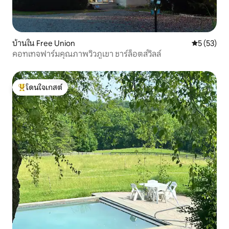
บ้านใน Free Union
คะแนนเฉลี่ย
5 (53)
คอทเทจฟาร์มคุณภาพวิวภูเขา ชาร์ล็อตส์วิลล์
โดนใจเกสต์
โดนใจเกสต์ที่สุด