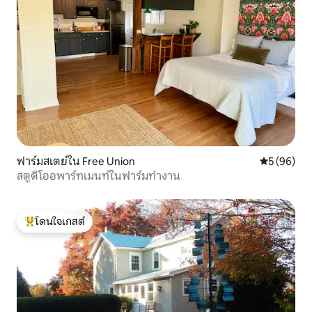
ฟาร์มสเตย์ใน Free Union
คะแนนเฉลี่ย
5 (96)
สตูดิโออพาร์ทเมนท์ในฟาร์มทำงาน
โดนใจเกสต์
โดนใจเกสต์ที่สุด