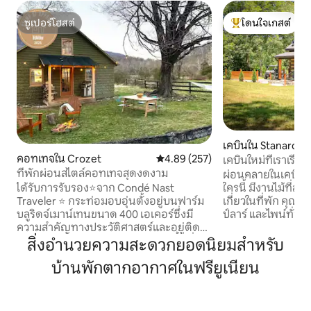
ซูเปอร์โฮสต์
โดนใจเกสต์
ซูเปอร์โฮสต์
โดนใจเกสต์ที่สุด
เคบินใน Stanardsvi
คอทเทจใน Crozet
คะแนนเฉลี่ย 4.89 จาก 5, 257 รีวิว
4.89 (257)
เคบินใหม่ที่เราเรียกว
ที่พักผ่อนสไตล์คอทเทจสุดงดงาม
ผ่อนคลายในเคบินที่ส
ใครนี้ มีงานไม้ที่สร้
ได้รับการรับรอง⭐️จาก Condé Nast
เกี่ยวในที่พัก คุณจะ
Traveler ⭐️ กระท่อมอบอุ่นตั้งอยู่บนฟาร์ม
ป์ลาร์ และไพน์ทั่วท
บลูริดจ์เมาน์เทนขนาด 400 เอเคอร์ซึ่งมี
เตาผิงกลางแจ้งและ
ความสำคัญทางประวัติศาสตร์และอยู่ติด
สำหรับการพักผ่อน
กับอุทยานแห่งชาติเชอนันโดห์ ทุกพื้นที่
สิ่งอำนวยความสะดวกยอดนิยมสำหรับ
เคบินมี Wi-Fi และโ
ภายในกระท่อมที่อบอุ่นนี้ได้รับการ
บ้านพักตากอากาศในฟรียูเนียน
ไหม? คุณอยู่ห่างจ
ออกแบบอย่างสร้างสรรค์ด้วยเสน่ห์ที่ไม่
โดอาเพียง 16 ไมล์ แ
สมบูรณ์แบบอย่างสมบูรณ์แบบ ด้านนอกมี
บริเวณที่พักด้วย 
เปลญวนใต้ต้นเอล์ม ที่ก่อกองไฟ และเตา
ท้องถิ่น สถานที่ส
ย่าง ทั้งหมดนี้ช่วยให้คุณเพลิดเพลินไปกับ