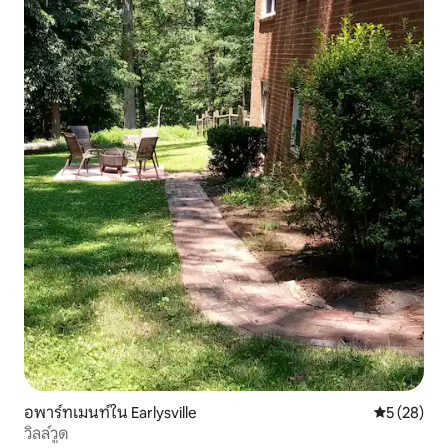
อพาร์ทเมนท์ใน Earlysville
คะแนนเฉลี่ย
5 (28)
วิลล์วูด