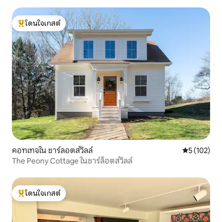
ร้อน*
โดนใจเกสต์
โดนใจเกสต์ที่สุด
คอทเทจใน ชาร์ลอตส์วิลล์
คะแนนเฉลี่ย 
5 (102)
The Peony Cottage ในชาร์ล็อตส์วิลล์
โดนใจเกสต์
โดนใจเกสต์ที่สุด