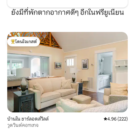
ยังมีที่พักตากอากาศดีๆ อีกในฟรียูเนียน
โดนใจเกสต์
โดนใจเกสต์ที่สุด
บ้านใน ชาร์ลอตส์วิลล์
คะแนนเฉลี่ย 4.9
4.96 (222)
วูดวินด์คอทเทจ