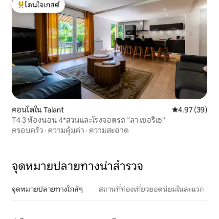
โดนใจเกสต์
โดนใจเกสต์ที่สุด
คอนโดใน Talant
คะแนนเฉลี่ย 4.
4.97 (39)
T4 3 ห้องนอน 4*สวนและโรงจอดรถ "ลา เซอริเซ"
ครอบครัว
·
ความคุ้มค่า
·
ความสะอาด
จุดหมายปลายทางน่าสำรวจ
จุดหมายปลายทางใกล้ๆ
สถานที่ท่องเที่ยวยอดนิยมในละแวก