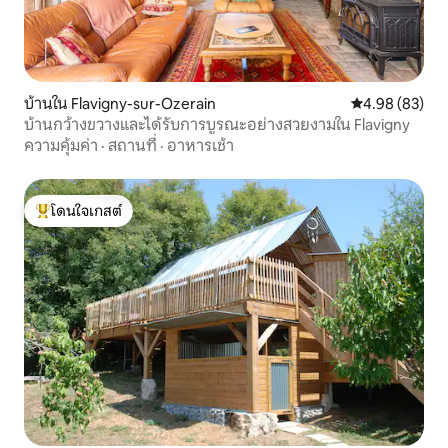
บ้านใน Flavigny-sur-Ozerain
คะแนนเฉลี่ย 4.
4.98 (83)
บ้านกว้างขวางและได้รับการบูรณะอย่างสวยงามใน Flavigny
ความคุ้มค่า
·
สถานที่
·
อาหารเช้า
โดนใจเกสต์
โดนใจเกสต์ที่สุด