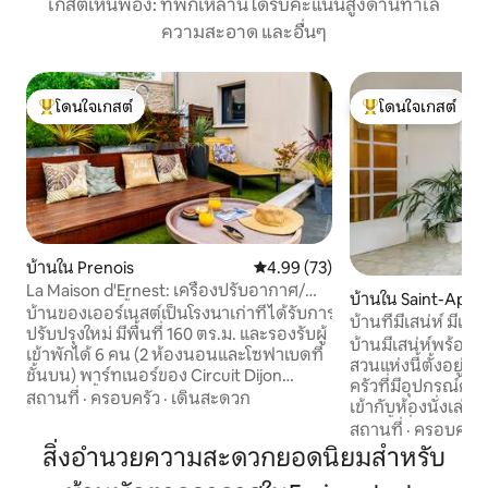
เกสต์เห็นพ้อง: ที่พักเหล่านี้ได้รับคะแนนสูงด้านทำเล
ความสะอาด และอื่นๆ
โดนใจเกสต์
โดนใจเกสต์
โดนใจเกสต์ที่สุด
โดนใจเกสต์ที่สุด
บ้านใน Prenois
คะแนนเฉลี่ย 4.99 จาก 5, 73 รีวิว
4.99 (73)
La Maison d'Ernest: เครื่องปรับอากาศ/
บ้านใน Saint-Apolli
ทัวร์/สระว่ายน้ำ
บ้านของเออร์เนสต์เป็นโรงนาเก่าที่ได้รับการ
บ้านที่มีเสน่ห์ มี
ปรับปรุงใหม่ มีพื้นที่ 160 ตร.ม. และรองรับผู้
ปิด 5 นาทีจากดีฌง
บ้านมีเสน่ห์พร้อม
เข้าพักได้ 6 คน (2 ห้องนอนและโซฟาเบดที่
สวนแห่งนี้ตั้งอยู่ห
ชั้นบน) พาร์ทเนอร์ของ Circuit Dijon
ครัวที่มีอุปกรณ์คร
Prenois ตั้งอยู่ห่างจาก Dijon 2 นาทีหรือ 20
สถานที่
·
ครอบครัว
·
เดินสะดวก
เข้ากับห้องนั่งเล่น 
นาทีบ้านหลังนี้เป็นสถานที่ที่เหมาะสำหรับ
ห้องน้ำที่มี WC ห้องสุขาที่สองแยกต่างหาก
สถานที่
·
ครอบครัว
การชาร์จแบตเตอรี่สำหรับครอบครัวหรือ
ห้องออกกำลังกาย 
สิ่งอำนวยความสะดวกยอดนิยมสำหรับ
กลุ่มเพื่อน ทัวร์ปิดตั้งแต่เดือนพฤศจิกายน
พร้อมเฟอร์นิเจอร
ถึงมีนาคม N +1 ระเบียงพร้อมสระว่ายน้ำ