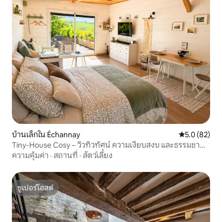
บ้านเล็กใน Échannay
คะแนนเฉลี่ย 5
5.0 (82)
Tiny-House Cosy – วิวทิวทัศน์ ความเงียบสงบ และธรรมชาติ
ในบูร์กอญ
ความคุ้มค่า
·
สถานที่
·
สัตว์เลี้ยง
ซูเปอร์โฮสต์
ซูเปอร์โฮสต์