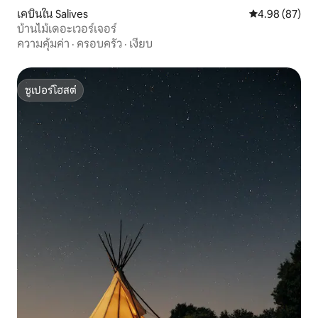
เคบินใน Salives
คะแนนเฉลี่ย 4.
4.98 (87)
บ้านไม้เดอะเวอร์เจอร์
ความคุ้มค่า
·
ครอบครัว
·
เงียบ
ซูเปอร์โฮสต์
ซูเปอร์โฮสต์