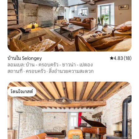
บ้านใน Selongey
คะแนนเฉลี่ย 4.
4.83 (18)
ลอมเบล: บ้าน - ครอบครัว - ซาวน่า - เปตอง
สถานที่
·
ครอบครัว
·
สิ่งอำนวยความสะดวก
โดนใจเกสต์
โดนใจเกสต์