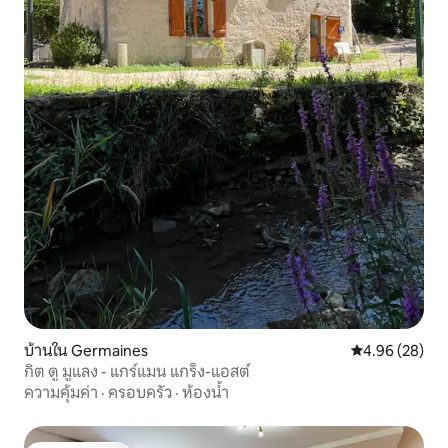
บ้านใน Germaines
คะแนนเฉลี่ย 4.
4.96 (28)
กิต ดู มูแลง - แกร์แมน แกร็ง-แอสต์
ความคุ้มค่า
·
ครอบครัว
·
ห้องน้ำ