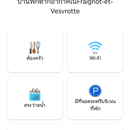
บ้านพักตากอากาศในFraignot-et-
บาร์บีคิว มีจักรยาน 2 คัน (จักรยานเสือ
ส่วนตัวเหนือพื้นดินกำลังรอคุณอยู่ รถยนต์
ภูเขา) ให้เช่า โรงรถ มีที่จอดรถหน้าบ้านฟรี •
ของคุณจะจอดในลานบ้านส่วนตัวที่มีประตู
Vesvrotte
ห่างจากทางหลวง 10 
รักษาความปลอดภัย
กร็อง ครู 🍇 • ห่าง
ห้องครัว
Wi-Fi
มีที่จอดรถฟรีบริเวณ
สระว่ายน้ำ
ที่พัก