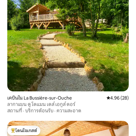
เคบินใน La Bussière-sur-Ouche
คะแนนเฉลี่ย 4.
4.96 (28)
ลากาแบน ดู โดแมน เดส์ เอกูส์ ดอร์
สถานที่
·
บริการต้อนรับ
·
ความสะอาด
โดนใจเกสต์
โดนใจเกสต์ที่สุด