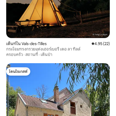
เต็นท์ใน Vals-des-Tilles
คะแนนเฉลี่ย 4.
4.95 (22)
กระโจมทรงกรวยแห่งเฮอร์เบอรี เดอ ลา ทิลล์
ครอบครัว
·
สถานที่
·
เดินป่า
โดนใจเกสต์
โดนใจเกสต์