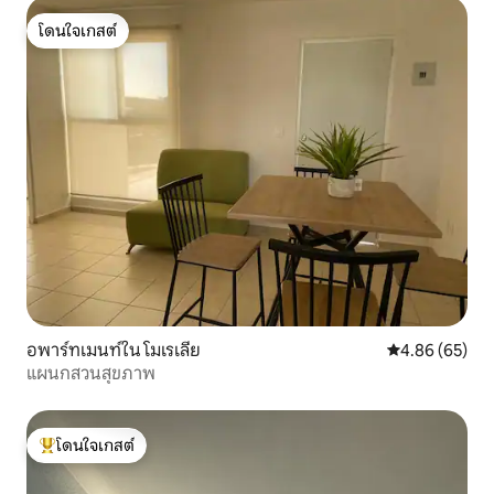
โดนใจเกสต์
โดนใจเกสต์
อพาร์ทเมนท์ใน โมเรเลีย
คะแนนเฉลี่ย 4.
4.86 (65)
แผนกสวนสุขภาพ
โดนใจเกสต์
โดนใจเกสต์ที่สุด