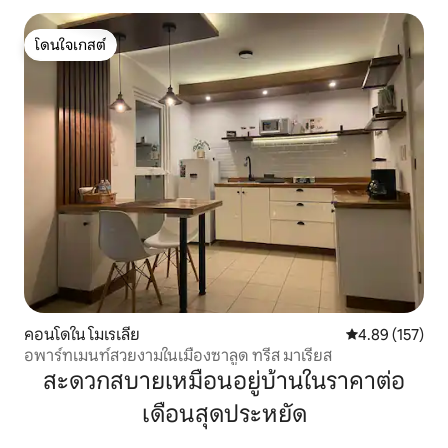
โดนใจเกสต์
โดนใจเกสต์
คอนโดใน โมเรเลีย
คะแนนเฉลี่ย 4.8
4.89 (157)
อพาร์ทเมนท์สวยงามในเมืองซาลูด ทรีส มาเรียส
สะดวกสบายเหมือนอยู่บ้านในราคาต่อ
เดือนสุดประหยัด