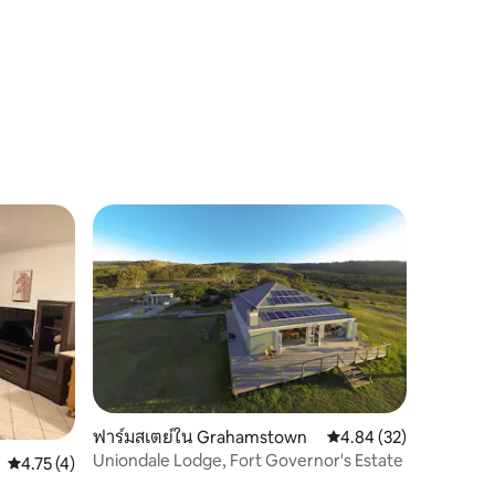
ฟาร์มสเตย์ใน Grahamstown
คะแนนเฉลี่ย 4.84 จาก 5,
4.84 (32)
Uniondale Lodge, Fort Governor's Estate
คะแนนเฉลี่ย 4.75 จาก 5, 4 รีวิว
4.75 (4)