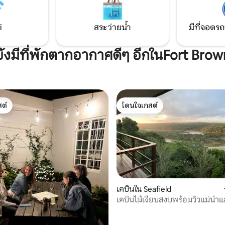
ความสะดวกของคุณ ห้องพักมีเตียงขนาด
ควีนไซส์ที่นอนสบายและที่นั่งนุ่ม
คุณได้พักผ่อนอย่างเต็มที่หลังจา
i
สระว่ายน้ำ
มีที่จอดรถ
เหน็ดเหนื่อยมาทั้งวัน
ยังมีที่พักตากอากาศดีๆ อีกในFort Brow
ต์
โดนใจเกสต์
ต์
โดนใจเกสต์
เคบินใน Seafield
เคบินไม้เงียบสงบพร้อมวิวแม่น้ำ
39 รีวิว