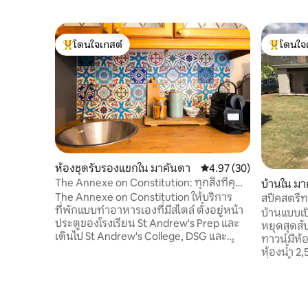
โดนใจเกสต์
โดนใจ
โดนใจเกสต์ที่สุด
โดนใจเกสต
ห้องชุดรับรองแขกใน มาคันดา
คะแนนเฉลี่ย 4.97 จาก 5, 
4.97 (30)
The Annexe on Constitution: ทุกสิ่งที่คุณ
บ้านใน มา
ต้องการ
The Annexe on Constitution ให้บริการ
สปีคสตรีท 
ที่พักแบบทำอาหารเองที่มีสไตล์ ตั้งอยู่หน้า
บ้านแบบเปิ
ประตูของโรงเรียน St Andrew's Prep และ
หยุดสุดส
เดินไป St Andrew's College, DSG และ
ทาวน์มีห้
มหาวิทยาลัยโรดส์ได้ง่าย อพาร์ทเมนท์นี้
ห้องน้ำ 2,5
รองรับผู้เข้าพักได้ 2 คน ห้องนอนที่กว้าง
ที่พักนี้ไ
ขวางมีห้องน้ำในตัว ติดเครื่องปรับอากาศ มี
กลางแจ้งแ
ทีวีขนาดใหญ่ และวิวสวนเขียวชอุ่ม จากห้อง
น้ำสำหรับ
นอนมีพื้นที่รับประทานอาหารที่เป็นส่วนตัว
สำหรับคืนท