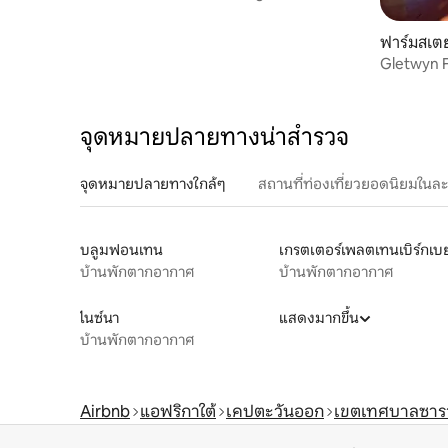
ฟาร์มสเต
Gletwyn 
Stonehou
จุดหมายปลายทางน่าสำรวจ
จุดหมายปลายทางใกล้ๆ
สถานที่ท่องเที่ยวยอดนิยมในล
บลูมฟอนเทน
เกรตเตอร์เพลตเทนเบิร์กเบย
บ้านพักตากอากาศ
บ้านพักตากอากาศ
ไนซ์นา
แสดงมากขึ้น
บ้านพักตากอากาศ
Airbnb
แอฟริกาใต้
เคปตะวันออก
เขตเทศบาลซารา