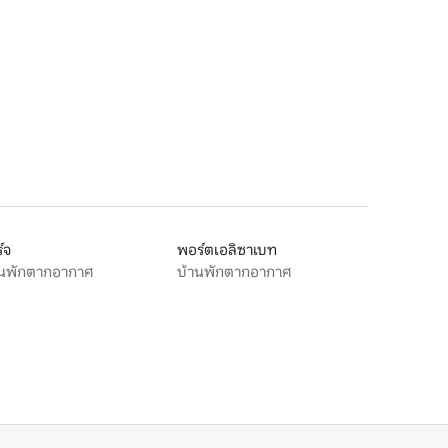
์จ
พอร์ตเอลิซาเบท
านพักตากอากาศ
บ้านพักตากอากาศ