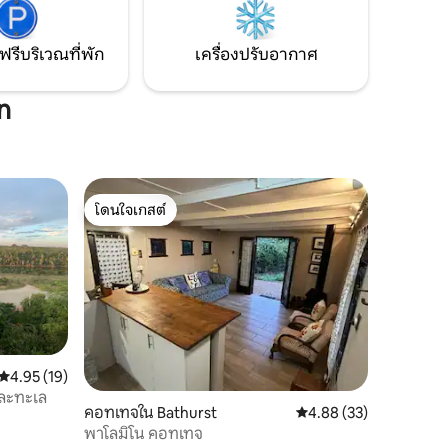
สบาย ให้
ก
ฟรีบริเวณที่พัก
เครื่องปรับอากาศ
n
โดนใจเกสต์
โดนใจเกสต์
คะแนนเฉลี่ย 4.95 จาก 5, 19 รีวิว
4.95 (19)
และทะเล
คอทเทจใน Bathurst
คะแนนเฉลี่ย 4.88 จาก 5,
4.88 (33)
พาโลมิโน คอทเทจ