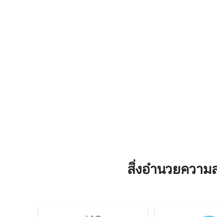
พร้อมห้องครัวที่มีอุปกรณ์ครบครัน ได้แก่
อุปกรณ์คร
เตาแอร์ฟราย เตาไมโครเวฟ เครื่อง
อาหารค่ำ
Nespresso และชุดมีด ช้อนส้อม ถ้วยชาม ที่
หรือคุณสาม
จอดรถนอกถนน Wi-Fi ฟรี จองช่วงเวลาของ
หลังนี้ตั้ง
คุณในห้องออกกำลังกาย
St Andre
สิ่งอำนวยความ