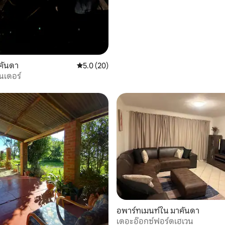
คันดา
คะแนนเฉลี่ย 5.0 จาก 5, 20 รีวิว
5.0 (20)
ีนเดอร์
32 รีวิว
อพาร์ทเมนท์ใน มาคันดา
เดอะอ๊อกซ์ฟอร์ดเฮเวน