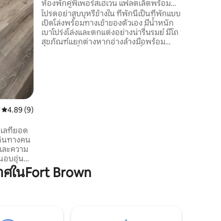
ห้องพักคู่พิเพอร์สเฮเวน แฟลตเล็ตพร้อม
อาหาร
โปรดอย่าสูบบุหรี่ข้างใน ที่พักนี้เป็นที่พักแบบ
เปิดโล่งพร้อมทางเข้าของตัวเอง มีน้ำหนัก
เบาโปร่งโล่งและตกแต่งอย่างน่ารื่นรมย์ มีโถ
สุขภัณฑ์แยกต่างหากอ่างล้างมือพร้อม
ฝักบัวอาบน้ำอยู่เหนืออ่างอาบน้ำ ห้องครัวมี
อุปกรณ์ครบครันพร้อมเตาแก๊สไมโครเวฟตู้
เย็น/ตู้แช่แข็งเครื่องซักผ้ากาต้มน้ำเครื่องปิ้ง
ขนมปังชุดมีดช้อนส้อมถ้วยชามหม้อกระทะ
และเครื่องใช้ไฟฟ้าทั้งหมด มีพื้นที่ทำงาน
ขนาดเล็กและ Wi-Fi คงที่ นอกจากนี้ยังมีที่
จอดรถนอกถนนที่ปลอดภัย ใช้พลังงานแสง
คะแนนเฉลี่ย 4.89 จาก 5, 9 รีวิว
4.89 (9)
อาทิตย์!! ไม่ต้องขนถ่ายอีกต่อไป
เลที่ยอด
เดินทางคน
และความ
ร้าง
าศในFort Brown
วกสบาย
เบาๆ และ
าต้มน้ำ
ารเพื่อ