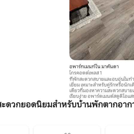
บครันเพื่อให้สามารถรับประทาน
พิเศษสำหรับครอบครัวและเพื่อนๆ
ารถมี braai บนลานบ้าน บ้าน
อยู่ในทำเลที่ดีเยี่ยมสำหรับโรงเรียน
ws, DSG และ Kingswood
อพาร์ทเมนท์ใน มาคันดา
โกรคอตต์เพลส 1
ที่พักสะดวกสบายและอบอุ่นในทำ
เยี่ยม เหมาะสำหรับคู่รักหรือนัก
เดียวที่มองหาความสะดวกสบาย
เรียบง่าย อพาร์ตเมนต์สตูดิโอแสนอบอุ่น
แห่งนี้มีการออกแบบแบบเปิดโล่ง ส
สะดวกยอดนิยมสำหรับบ้านพักตากอาก
บรรยากาศที่ผ่อนคลายและสะด
สำหรับการเข้าพักของคุณ ห้องครัวมี
อุปกรณ์ครบครันสำหรับทำอาหาร
การเข้าพักระยะสั้น มีไมโครเวฟ ก
เครื่องปิ้งขนมปัง และตู้เย็นไว้บริก