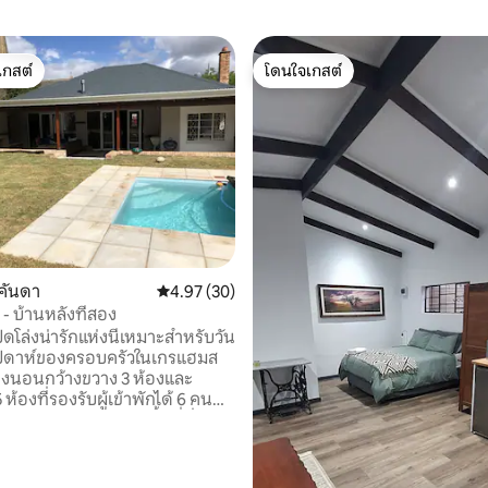
เกสต์
โดนใจเกสต์
์ที่สุด
โดนใจเกสต์
30 รีวิว
คันดา
คะแนนเฉลี่ย 4.97 จาก 5, 30 รีวิว
4.97 (30)
- บ้านหลังที่สอง
ดโล่งน่ารักแห่งนี้เหมาะสำหรับวัน
ัปดาห์ของครอบครัวในเกรแฮมส
องนอนกว้างขวาง 3 ห้องและ
 ห้องที่รองรับผู้เข้าพักได้ 6 คน
ด้รับการออกแบบรอบๆพื้นที่นั่งเล่น
ละได้รับการปรับปรุงโดยสระว่าย
วันที่อากาศร้อนและเตาผิงคำราม
ี่หนาวเหน็บของฤดูหนาว ครัวมี