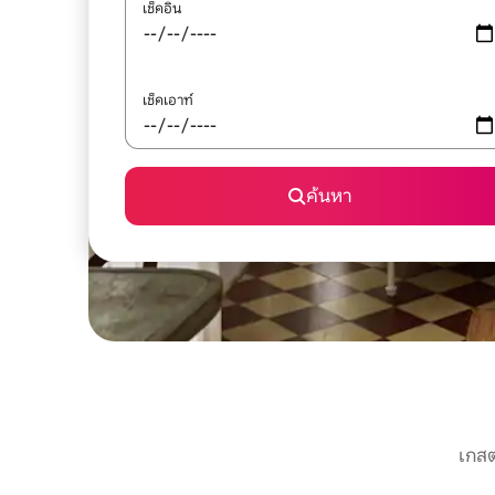
เช็คอิน
เช็คเอาท์
ค้นหา
เกสต