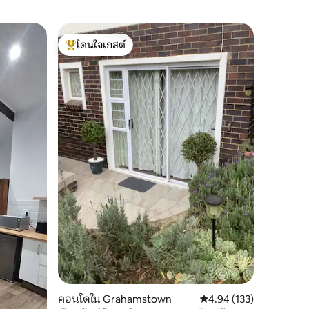
บ้านใน M
โดนใจเกสต์
โดนใจ
วิลล์เชียร
โดนใจเกสต์ที่สุด
โดนใจเกส
ใช้เวลาสั
ของชีวิตส
สงบในการ
Guesthous
ยมที่คมชั
ครันบริก
สถานที่ทำ
กว้างขวา
ตอบสนอง
คนในครอบครัว ที่สำคัญ -
การขาดแค
ถังเก็บน
ใช้กับการ
คอนโดใน Grahamstown
คะแนนเฉลี่ย 4.94 จาก 5, 
4.94 (133)