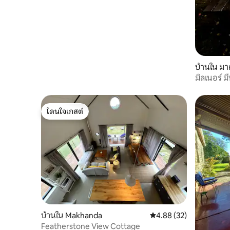
บ้านใน มา
มิลเนอร์ ม
โดนใจเกสต์
โดนใจเกสต์
บ้านใน Makhanda
คะแนนเฉลี่ย 4.88 จาก 5, 
4.88 (32)
Featherstone View Cottage