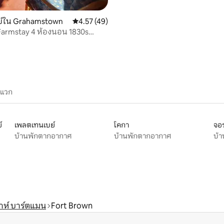
ย์ใน Grahamstown
คะแนนเฉลี่ย 4.57 จาก 5, 49 รีวิว
4.57 (49)
Farmstay 4 ห้องนอน 1830s
se
ะแวก
์
เพลตเทนเบย์
โคกา
จอร
บ้านพักตากอากาศ
บ้านพักตากอากาศ
บ้
ห์ บาร์ตแมน
Fort Brown