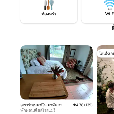
ห้องครัว
Wi-F
โดนใจเกส
โดนใจเกส
อพาร์ทเมนท์ใน มาคันดา
คะแนนเฉลี่ย 4.78 จาก 5, 1
4.78 (139)
พักผ่อนสไตล์โรสแมรี่