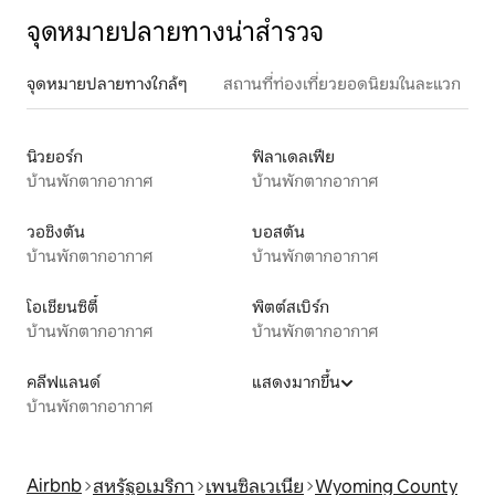
จุดหมายปลายทางน่าสำรวจ
จุดหมายปลายทางใกล้ๆ
สถานที่ท่องเที่ยวยอดนิยมในละแวก
นิวยอร์ก
ฟิลาเดลเฟีย
บ้านพักตากอากาศ
บ้านพักตากอากาศ
วอชิงตัน
บอสตัน
บ้านพักตากอากาศ
บ้านพักตากอากาศ
โอเชียนซิตี้
พิตต์สเบิร์ก
บ้านพักตากอากาศ
บ้านพักตากอากาศ
คลีฟแลนด์
แสดงมากขึ้น
บ้านพักตากอากาศ
Airbnb
สหรัฐอเมริกา
เพนซิลเวเนีย
Wyoming County