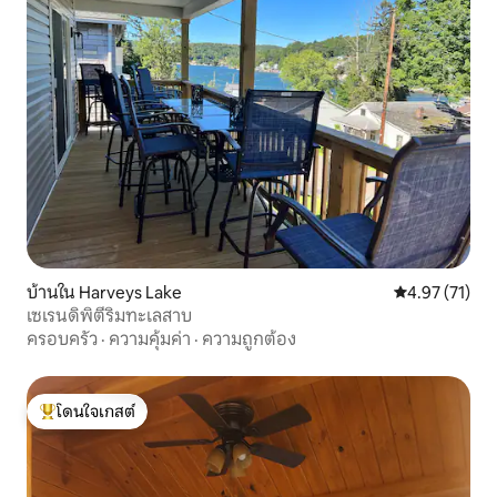
บ้านใน Harveys Lake
คะแนนเฉลี่ย 4.
4.97 (71)
เซเรนดิพิตี้ริมทะเลสาบ
ครอบครัว
·
ความคุ้มค่า
·
ความถูกต้อง
โดนใจเกสต์
โดนใจเกสต์ที่สุด