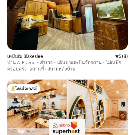
เคบินใน Blakeslee
คะแนนเฉลี่
5 (8)
บ้าน A-Frame ~ สำรวจ ~ เดินป่าและปั่นจักรยาน ~ ไม่เหมือน
ใคร
ครอบครัว
·
สถานที่
·
สนามหลังบ้าน
โดนใจเกสต์
โดนใจเกสต์ที่สุด