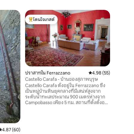
วิ
โดนใจเกสต์
โดนใจ
เทนูตา ฟอ
โดนใจเกสต์ที่สุด
โดนใจเกส
Tenuta For
Monte Ma
ความผ่อ
สะดวกสบาย
พร้อมสระ
และพื้นที
อบอุ่นแล
ใต้ดินหิ
ปราสาทใน Ferrazzano
คะแนนเฉลี่ย 4.98 จาก 5,
4.98 (55)
ใส่ใจในรา
Castello Carafa - บ้านของสุภาพบุรุษ
Fortilù เ
Castello Carafa ตั้งอยู่ใน Ferrazzano ซึ่ง
ให้ประสบ
เป็นหมู่บ้านหินยุคกลางที่มีเสน่ห์สูงจาก
ธรรมชาติแ
ระดับน้ำทะเลประมาณ 900 เมตรห่างจาก
Campobasso เพียง 5 กม. สถานที่ตั้งตั้งอยู่
ภายในปราสาทสไตล์บาโรเนียลอารากอน
ห้องนั่งเล่นสง่างามและมีชื่อเสียงในหอคอย
มีห้องสมุด ให้บริการห้องพักกว้างขวางและ
สดใส 2 ห้องพร้อมพื้นดินเผาที่ตกแต่งอย่าง
คะแนนเฉลี่ย 4.87 จาก 5, 60 รีวิว
4.87 (60)
มีสไตล์และมีสไตล์ มีห้องน้ำ 2 ห้องห้องหนึ่ง