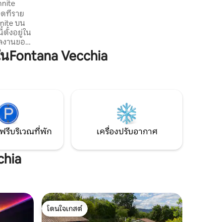
mnite
เป็นห้องส่วนตัว โครงสร้างเสร็จสมบูรณ์โดย
ุดที่ราย
ห้องรับประทานอาหารขนาดใหญ่พร้อม
mnite บน
ห้องครัวที่มีอุปกรณ์ครบครัน
ตั้งอยู่ใน
ผลงานของ
นหิน
นFontana Vecchia
รรษที่ 18
น้านี้ใน
ด้วยบันได
ะทางเข้า
รับการ
ฟรีบริเวณที่พัก
เครื่องปรับอากาศ
chia
โดนใจเกสต์
โดนใจเกสต์