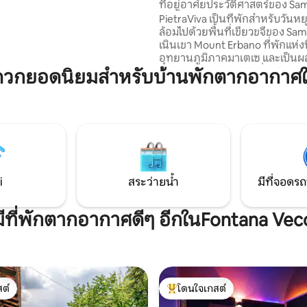
ที่อยู่อาศัยประวัติศาสตร์ของ Sa
ดเมื่อสัมผัสกับธรรมชาติ ที่จอด
PietraViva เป็นที่พักสำหรับวันหย
✔ฟรีสำหรับการเข้าพักที่
ล้อมไปด้วยพื้นที่เขียวขจีของ Sa
ียด ข้อสำคัญ ⚠️ ขอ
เนินเขา Mount Erbano ที่พักแห่งนี้
ิดต่อเราโดยรถยนต์เพื่อรับ
อุทยานภูมิภาคมาเตเซ และเป็น
ที่ดีที่สุด!
การปรับปรุงใหม่ล่าสุดที่เผยให้เห็
ดวกยอดนิยมสำหรับบ้านพักตากอากาศใ
โบราณที่มีอายุย้อนกลับไปถึงศตว
ซึ่งถูกปกคลุมด้วยการบูรณะก่อนห
ช่วงต้นยุค 70 ที่พักแห่งนี้ตั้งอยู่ในหมู่บ้าน
สร้างขึ้นเป็น 3 ชั้นที่เชื่อมต่อกัน
เกลียว มีลานระเบียงขนาดใหญ่แล
ที่โดดเด่นในระเบียงปี 1790 ซึ่งได้
บูรณะแล้วด้วย
i
สระว่ายน้ำ
มีที่จอดรถ
มีที่พักตากอากาศดีๆ อีกในFontana Vec
ต์
โดนใจเกสต์
ต์
โดนใจเกสต์ที่สุด