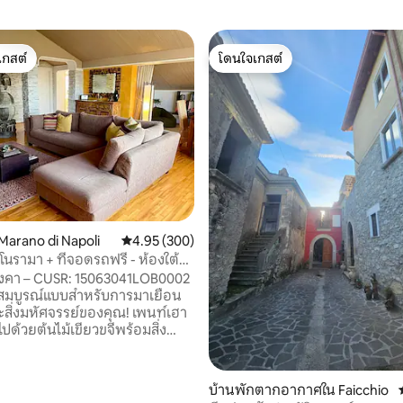
เกสต์
โดนใจเกสต์
์ที่สุด
โดนใจเกสต์
arano di Napoli
คะแนนเฉลี่ย 4.95 จาก 5, 300 รีวิว
4.95 (300)
โนรามา + ที่จอดรถฟรี - ห้องใต้
ังคา – CUSR: 15063041LOB0002
ี่สมบูรณ์แบบสำหรับการมาเยือน
ิ่งมหัศจรรย์ของคุณ! เพนท์เฮา
ปด้วยต้นไม้เขียวขจีพร้อมสิ่ง
มสะดวกครบครันเหมาะสำหรับ
 ทำไมต้องเลือกห้องใต้
30 รีวิว
บ้านพักตากอากาศใน Faicchio
าพแวดล้อมที่อบอุ่น ความเงียบ