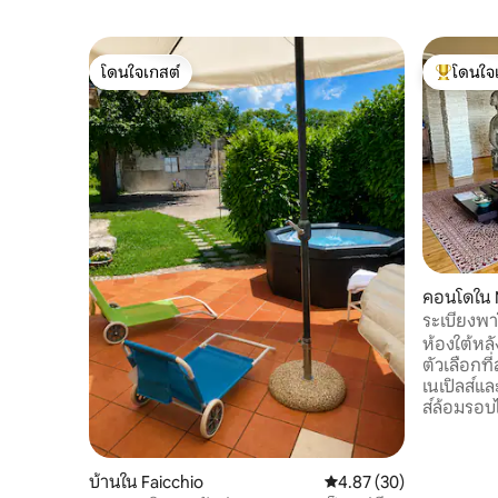
โดนใจเกสต์
โดนใจ
โดนใจเกสต์
โดนใจเกสต
คอนโดใน M
ระเบียงพา
หลังคา
ห้องใต้หล
ตัวเลือกท
เนเปิลส์และส
ส์ล้อมรอบไ
อำนวยควา
การเข้าพักที่น่าจดจำ
หลังคา? ✔ พาโนรามาเทอร์เรซ พื้นที่✔ กว้าง
บ้านใน Faicchio
คะแนนเฉลี่ย 4.87 จาก 5, 
4.87 (30)
ขวางและสภ