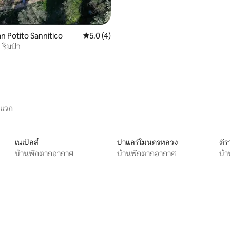
n Potito Sannitico
คะแนนเฉลี่ย 5.0 จาก 5, 4 รีวิว
5.0 (4)
ริมป่า
ะแวก
เนเปิลส์
ปาแลร์โมนครหลวง
ติร
บ้านพักตากอากาศ
บ้านพักตากอากาศ
บ้