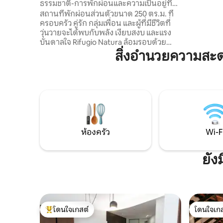
ธรรมชาติ-การพักผ่อนและความเป็นอยู่ที่ดี
สงบ✔สูงสุ
ในชนบท
สถานที่พักผ่อนส่วนตัวขนาด 250 ตร.ม. ที่
รถส่วนตัว
ครอบครัว คู่รัก กลุ่มเพื่อน และผู้ที่มีชีวิตที่
ปราศจากความเคร
วุ่นวายจะได้พบกับพลัง เงียบสงบ และแรง
แนะนำให้ต
บันดาลใจ Rifugio Natura ล้อมรอบด้วย
ประสบการณ์
ต้นไม้เขียวขจี มีห้องนอนขนาดใหญ่ 3 ห้อง
สิ่งอำนวยความสะ
ห้องนั่งเล่นกว้างขวางที่สว่าง ห้องครัวขนาด
ใหญ่ สระว่ายน้ำแบบมีระบบนวดน้ำมวล
ภายนอกอาคาร และมุมเงียบสงบที่ออกแบบ
มาเพื่อการพักผ่อนมากมาย ของขวัญที่เป็น
ผลิตภัณฑ์จากสวนของเราจะรอคุณอยู่เมื่อ
คุณมาถึง จองพิธีกรรมได้: - เทียน - การนวด
- หน้ากากและชาสมุนไพร - ภาพวาด
พระอาทิตย์ตก - ผ่อนคลาย
ห้องครัว
Wi-F
ยัง
โดนใจเกสต์
โดนใจเกส
โดนใจเกสต์ที่สุด
โดนใจเกส