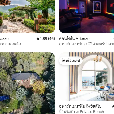
69 รีวิว
iazzo
คะแนนเฉลี่ย 4.89 จาก 5, 46 รีวิว
4.89 (46)
คอนโดใน Arienzo
า ฟรานเชสโก
อพาร์ทเมนท์ประวัติศาสตร์ปาล
ซี - โรงภาพยนตร์ในบ้าน
สต์
โดนใจเกสต์
สต์
โดนใจเกสต์
54 รีวิว
อพาร์ทเมนท์ใน โพซิลลิโป
ค
บ้านริมทะเล Private Beach