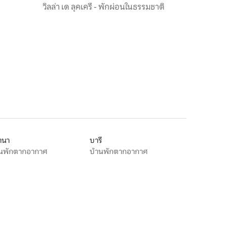
วิลล่า เด ลุคเครี - พักผ่อนในธรรมชาติ
านา
บารี
านพักตากอากาศ
บ้านพักตากอากาศ