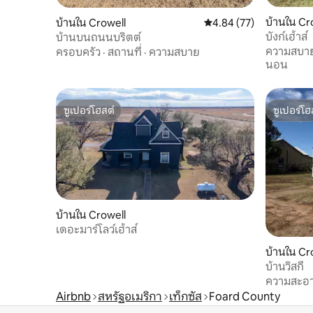
บ้านใน Cr
บ้านใน Crowell
คะแนนเฉลี่ย 4.84 จาก 5, 
4.84 (77)
บังก์เฮ้าส์
บ้านบนถนนบริตต์
ความสบา
ครอบครัว
·
สถานที่
·
ความสบาย
นอน
ซูเปอร์โฮสต์
ซูเปอร์โฮ
ซูเปอร์โฮสต์
ซูเปอร์โฮ
บ้านใน Crowell
เดอะมาร์โลว์เฮ้าส์
บ้านใน Cr
บ้านวิสกี้
ความสะอ
Airbnb
สหรัฐอเมริกา
เท็กซัส
Foard County