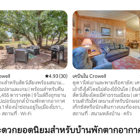
owell
คะแนนเฉลี่ย 4.93 จาก 5, 30 รีวิว
4.93 (30)
เคบินใน Crowell
มาะสำหรับสัตว์เลี้ยงพร้อมสนาม
ดูดาวไต่เขาและพายเรือคายัค: เค
งในคราวเวลล์
พักทองแดง!
รียมปลาและเกม | พร้อมสำหรับคืน
เข้าถึงได้โดยไม่ต้องใช้บันได | ยิน
2,455 ตารางฟุต | 9 ไมล์ถึงอุทยาน
สัตว์เลี้ยงโดยมีค่าธรรมเนียม | เต
บรกส์ บ้านพักตากอากาศ
รวมตัวริมไฟ เหมาะสำหรับนักผจญภัยเวสต์
 1 ห้องน้ำซ่อนอยู่ในเมืองโบราณ
เท็กซัสหรือนักเดินทางบนท้องถนน
์ เท็กซัส เป็นสถานที่พักผ่อนที่
ผ่านไปมาบ้านพักตากอากาศ Cro
·
สถานที่
·
Wi-Fi
สถานที่
·
สนามหลังบ้าน
·
ครัว
์สำหรับครอบครัว สัตว์เลี้ยง และ
2 เตียง 1 ห้องน้ำแห่งนี้มีสิ่งของจำ
่มด่ำกับความสนุกกลางแจ้งยามเย็น
ทั้งหมดที่คุณต้องการ! พายเรือค
ะดวกยอดนิยมสำหรับบ้านพักตากอากา
บีคิวยามพระอาทิตย์ตกดินบนลาน
อุทยานแห่งรัฐคอปเปอร์เบรกส์ ทัว
ำคืนที่เงียบสงบใช้เวลาดูดาวใน
ภัณฑ์เรดริเวอร์วัลเลย์ หรือไปเยี่ยม