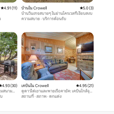
คะแนนเฉลี่ย 4.91 จาก 5, 11 รีวิว
4.91 (11)
บ้านใน Crowell
คะแนนเฉลี่ย 5.0 จาก 5
5.0 (3)
บ้านวินเทจสบายๆ ในย่านโครเวลที่เงียบสงบ
ม
ความสบาย
·
บริการต้อนรับ
คะแนนเฉลี่ย 4.93 จาก 5, 30 รีวิว
4.93 (30)
เคบินใน Crowell
คะแนนเฉลี่ย 4.95 จาก 5,
4.95 (21)
้อมสนาม
ดูดาวไต่เขาและพายเรือคายัค: เคบินใกล้จุด
พักทองแดง!
ับ
สถานที่
·
สภาพ
·
ตกแต่ง