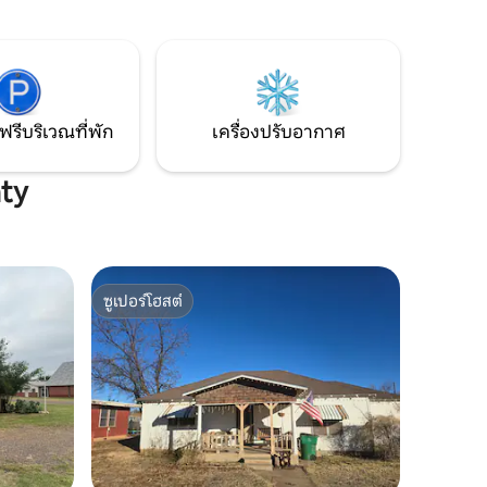
ลับไปที่
ที่พักในเ
ทำอาหารค่ำ
สิก
อดูดาวบน
ฟรีบริเวณที่พัก
เครื่องปรับอากาศ
nty
ซูเปอร์โฮสต์
ซูเปอร์โฮสต์