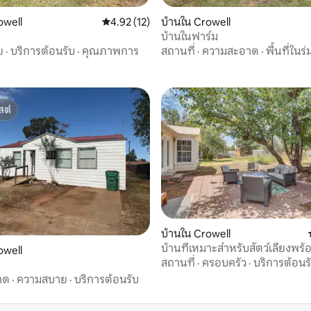
owell
คะแนนเฉลี่ย 4.92 จาก 5, 12 รีวิว
4.92 (12)
บ้านใน Crowell
77 รีวิว
บ้านในฟาร์ม
ย
·
บริการต้อนรับ
·
คุณภาพการ
สถานที่
·
ความสะอาด
·
พื้นที่ในร่
สต์
สต์
บ้านใน Crowell
บ้านที่เหมาะสำหรับสัตว์เลี้ยงพร
owell
และเตาย่างในคราวเวลล์
สถานที่
·
ครอบครัว
·
บริการต้อนร
าด
·
ความสบาย
·
บริการต้อนรับ