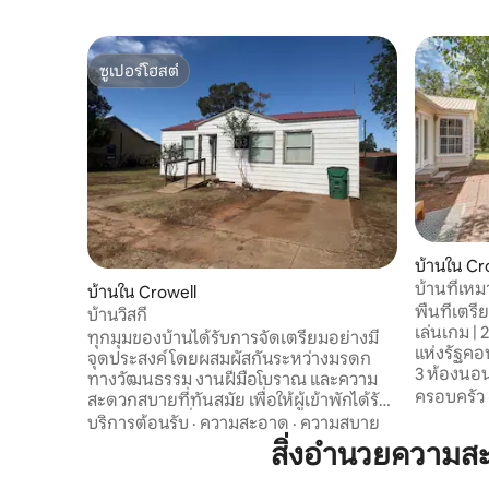
ซูเปอร์โฮสต์
ซูเปอร์โฮสต์
บ้านใน Cr
บ้านที่เห
บ้านใน Crowell
และเตาย่า
พื้นที่เต
บ้านวิสกี้
เล่นเกม | 
ทุกมุมของบ้านได้รับการจัดเตรียมอย่างมี
แห่งรัฐคอปเปอร์เ
จุดประสงค์ โดยผสมผัสกันระหว่างมรดก
3 ห้องนอน
ทางวัฒนธรรม งานฝีมือโบราณ และความ
ของโครเวลล
ครอบครัว
สะดวกสบายที่ทันสมัย เพื่อให้ผู้เข้าพักได้รับ
น่ารื่นรมย
ประสบการณ์ที่น่าจดจำ ห้องนอนได้รับการ
บริการต้อนรับ
·
ความสะอาด
·
ความสบาย
นักล่า ดื
ออกแบบให้เรียบง่าย อบอุ่น และผ่อนคลาย
สิ่งอำนวยความส
ที่มีบาร์
โดยเจตนา โดยใช้โทนสีที่เป็นกลางนุ่มนวล
บ้านและค่
พื้นผิวแบบวินเทจ และการตกแต่งที่สร้าง