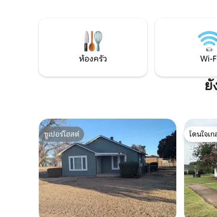
สนามหญ้าส
บรรยากาศการพักผ่อนอย่างสงบ พื้นที่หลัก
ทาวน์เฮ้าส
มีบรรยากาศอบอุ่นด้วยตู้ไม้ เครื่องใช้สแตน
เพลิดเพลิ
เลสที่ทันสมัย ตกแต่งครบครัน และมีพื้นที่
ระหว่างก
เปิดโล่งที่ออกแบบมาสำหรับการพบปะ
สังสรรค์หลังจากออกไปล่าสัตว์ เดินป่า หรือ
อยู่กับครอบครัวมาทั้งวัน
ห้องครัว
Wi-F
ยั
ซูเปอร์โฮสต์
โดนใจเกส
ซูเปอร์โฮสต์
โดนใจเกส