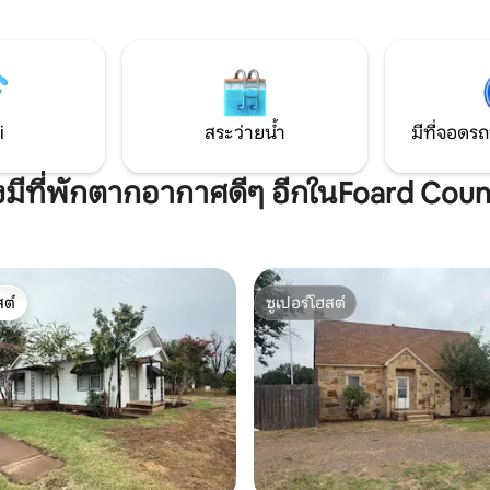
ร้างช่วงเวลาที่น่ารัก 'คราวเวล
6666 หลังจากสำรวจมาทั้งวัน ให้ก
์' รอคุณอยู่ — จองเลย แล้ว
'The Crowell Cabin' เพื่อจุดไฟ
นกับการผสมผสานที่ไม่เหมือนใคร
บนเตาย่าง สตรีมภาพยนตร์ หรื
ารพักผ่อนและการผจญภัย!
เก้าอี้เอนกายกลางแจ้ง
i
สระว่ายน้ำ
มีที่จอดรถ
งมีที่พักตากอากาศดีๆ อีกในFoard Cou
ต์
ซูเปอร์โฮสต์
ต์
ซูเปอร์โฮสต์