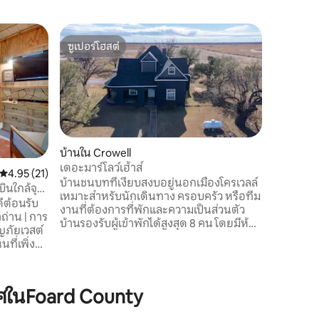
ซูเปอร์โฮสต์
ซูเปอร์โ
ซูเปอร์โฮสต์
ซูเปอร์โ
บ้านใน Crowell
เดอะมาร์โลว์เฮ้าส์
คะแนนเฉลี่ย 4.95 จาก 5, 21 รีวิว
4.95 (21)
บ้านชนบทที่เงียบสงบอยู่นอกเมืองโครเวลล์
บินใกล้จุด
บ้านใน C
เหมาะสำหรับนักเดินทาง ครอบครัว หรือทีม
ดีต้อนรับ
บ้านวินเ
งานที่ต้องการที่พักและความเป็นส่วนตัว
าถ่าน | การ
บ้านวินเท
บ้านรองรับผู้เข้าพักได้สูงสุด 8 คน โดยมีห้อง
สงบ มอบก
นอน 3 ห้องและโซฟา 2 ตัวสำหรับผู้เข้าพัก
ที่เพิ่ง
คลาย บ้าน
เพิ่มเติม เพลิดเพลินกับวิวที่เงียบสงบ สวน
well ขนาด
ภายในด้วยไม
ขนาดใหญ่ และพื้นที่กว้างขวางสำหรับการ
เป็น
ดึงดูดใจ 
บริการต้
พักผ่อนหลังจากเดินทางหรือทำงานมาทั้ง
ายัคไป
สะดวกสบาย
วัน ตั้งอยู่ห่างจากตัวเมืองเพียงไม่กี่นาที ใน
ศในFoard County
ร์พิพิธ
รับประทา
ขณะเดียวกันก็ให้ความรู้สึกสงบและเปิด
ม้าที่ไร่
ได้อย่างเต
กว้างแบบชนบทของเท็กซัสตอนเหนือ