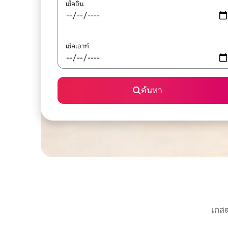
เช็คอิน
เช็คเอาท์
ค้นหา
เกสต