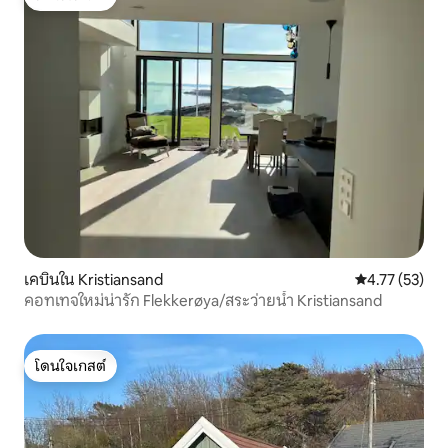
โดนใจเกสต์
เคบินใน Kristiansand
คะแนนเฉลี่ย 4.
4.77 (53)
คอทเทจใหม่น่ารัก Flekkerøya/สระว่ายน้ำ Kristiansand
โดนใจเกสต์
โดนใจเกสต์