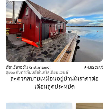
เรือนรับรองใน Kristiansand
คะแนนเฉลี่ย 4.8
4.82 (377)
Sjøbu กับท่าเทียบเรือในคริสเตียนแซนด์
สะดวกสบายเหมือนอยู่บ้านในราคาต่อ
เดือนสุดประหยัด