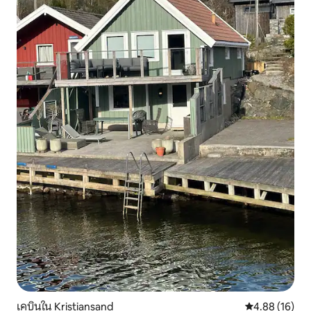
เคบินใน Kristiansand
คะแนนเฉลี่ย 4.
4.88 (16)