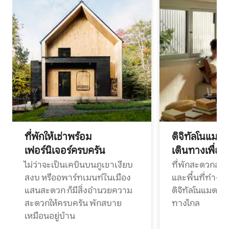
ที่พักให้เช่าพร้อม
ดิจิทัลโนแมด
เฟอร์นิเจอร์ครบครัน
เดินทางเพื่อ
ไม่ว่าจะเป็นเคบินบนภูเขาเงียบ
ที่พักสะดวกสบา
สงบ หรืออพาร์ทเมนท์ในเมือง
และพื้นที่ทำงา
แสนสะดวก ก็มีสิ่งอำนวยความ
ดิจิทัลโนแมดแ
สะดวกให้ครบครัน พักสบาย
ทางไกล
เหมือนอยู่บ้าน