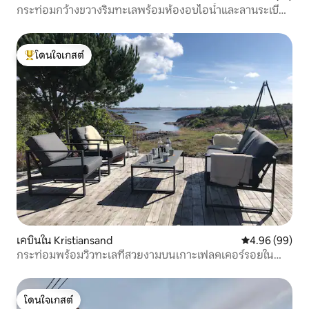
กระท่อมกว้างขวางริมทะเลพร้อมห้องอบไอน้ำและลานระเบียง
3 แห่ง
โดนใจเกสต์
โดนใจเกสต์ที่สุด
เคบินใน Kristiansand
คะแนนเฉลี่ย 4.9
4.96 (99)
กระท่อมพร้อมวิวทะเลที่สวยงามบนเกาะเฟลคเคอร์รอยใน
เมืองคริสเตียนซานด์
โดนใจเกสต์
โดนใจเกสต์