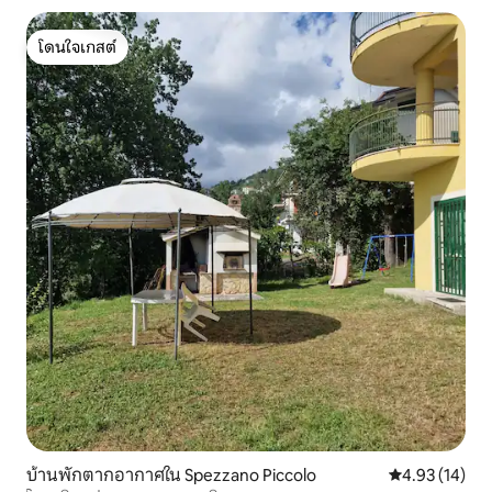
โดนใจเกสต์
โดนใจเกสต์
บ้านพักตากอากาศใน Spezzano Piccolo
คะแนนเฉลี่ย 4.
4.93 (14)