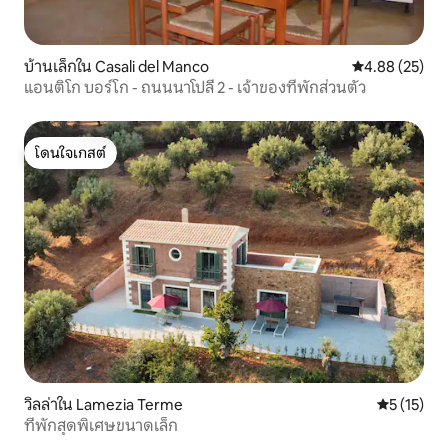
บ้านเล็กใน Casali del Manco
คะแนนเฉลี่ย 4.
4.88 (25)
แอนติโก บอร์โก - ถนนนาโปลี 2 - เจ้าของที่พักส่วนตัว
โดนใจเกสต์
โดนใจเกสต์
วิลล่าใน Lamezia Terme
คะแนนเฉลี่ย
5 (15)
ที่พักสุดพิเศษขนาดเล็ก