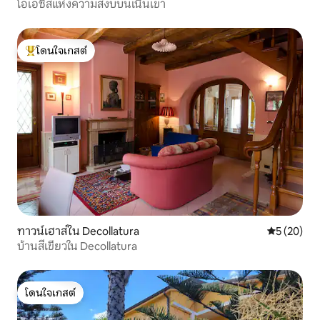
โอเอซิสแห่งความสงบบนเนินเขา
โดนใจเกสต์
โดนใจเกสต์ที่สุด
ทาวน์เฮาส์ใน Decollatura
คะแนนเฉลี่ย
5 (20)
บ้านสีเขียวใน Decollatura
โดนใจเกสต์
โดนใจเกสต์