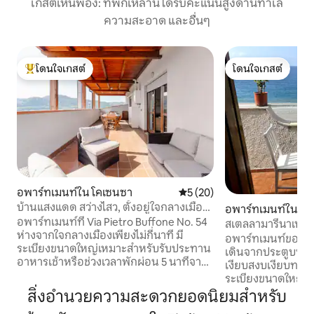
เกสต์เห็นพ้อง: ที่พักเหล่านี้ได้รับคะแนนสูงด้านทำเล
ความสะอาด และอื่นๆ
โดนใจเกสต์
โดนใจเกสต์
โดนใจเกสต์ที่สุด
โดนใจเกสต์
อพาร์ทเมนท์ใน โคเซนซา
คะแนนเฉลี่ย 5 จาก 5, 20 รีวิว
5 (20)
บ้านแสงแดด สว่างไสว, ตั้งอยู่ใจกลางเมือง,
อพาร์ทเมนท์ใน Be
ของคุณ
อพาร์ทเมนท์ที่ Via Pietro Buffone No. 54
abro
สเตลลามารีนาเทอร
ห่างจากใจกลางเมืองเพียงไม่กี่นาที มี
อพาร์ทเมนท์ของเ
ระเบียงขนาดใหญ่เหมาะสำหรับรับประทาน
เดินจากประตูบนฝั่ง
อาหารเช้าหรือช่วงเวลาพักผ่อน 5 นาทีจาก
เงียบสงบเงียบทะเลท
เทศบาลเมืองโคเซนซาและ 300 เมตรจาก
ระเบียงขนาดใหญ่ท
ถนนหลักของเมืองคอร์โซ มาซซินี วิว
อาหารเย็นหรือเพีย
สิ่งอำนวยความสะดวกยอดนิยมสำหรับ
สะพานคาลาตราวา มีที่จอดรถส่วนตัวและ
หน้าไปทางวิวทะเลที