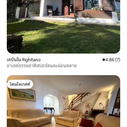
เคบินใน Righitano
คะแนนเฉลี่ย 4
4.86 (7)
ชาเลต์ธรรมชาติสปอร์ตและผ่อนคลาย
โดนใจเกสต์
โดนใจเกสต์