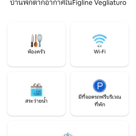
ฟรีในอาคาร (ที่จอดรถพร้อมที่กั้นและ
บ้านพักตากอากาศในFigline Vegliaturo
อากาศ wi-fi เตียงฝร
กล้อง) และสิ่งอำนวยความสะดวกทั้งหมด:
อุปกรณ์ครบครันเพื่
Wi-Fi เร็ว เครื่องซักผ้า เครื่องล้างจาน ห้อง
ผ่อนของคุณอย่างดี
ครัวพร้อมอุปกรณ์ และเครื่องปรับอากาศ
กาแฟทางเดินเล่นเรื
เหมาะสำหรับผู้ที่กำลังมองหาความสะดวก
ชายฝั่งของเราสวนจ
สบายและทำเลที่ตั้งที่ดี
เนินเขาของเราการพั
ลืม!
ห้องครัว
Wi-Fi
มีที่จอดรถฟรีบริเวณ
สระว่ายน้ำ
ที่พัก