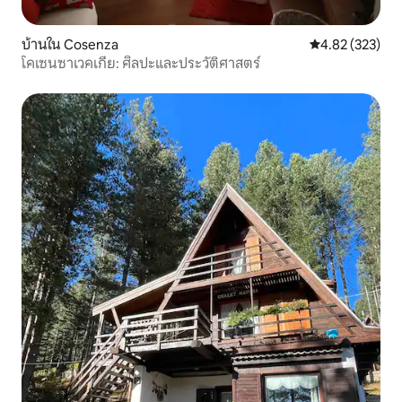
บ้านใน Cosenza
คะแนนเฉลี่ย 4.8
4.82 (323)
โคเซนซาเวคเกีย: ศิลปะและประวัติศาสตร์