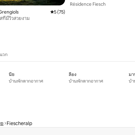
Résidence Fiesch
Grengiols
คะแนนเฉลี่ย 5 จาก 5, 75 รีวิว
5 (75)
สที่มีวิวสวยงาม
ะแวก
นีซ
ลียง
มาร
บ้านพักตากอากาศ
บ้านพักตากอากาศ
บ้
ยช
Fiescheralp