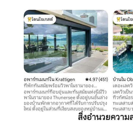
โดนใจเกสต์
โดนใจ
โดนใจเกสต์ที่สุด
โดนใจเกสต
อพาร์ทเมนท์ใน Krattigen
คะแนนเฉลี่ย 4.97 จาก 5, 
4.97 (451)
บ้านใน O
ที่พักทันสมัยพร้อมวิวพาโนรามาของ
เดอะเลควิ
ทะเลสาบทูน
อพาร์ทเมนท์ที่อบอุ่นและทันสมัยแห่งนี้มีวิว
เลควิวเป็น
พาโนรามาของ Thunersee ตั้งอยู่บนชั้นล่าง
ทิวทัศน์ธ
ของบ้านพักตากอากาศที่ได้รับการปรับปรุง
ทะเลสาบส
ใหม่ ตั้งอยู่ในส่วนที่เงียบสงบของหมู่บ้านและ
ทะเลสาบ บ
เป็นจุดเริ่มต้นสำหรับการท่องเที่ยวไปยัง
คุณภาพสูงต
สิ่งอำนวยความ
ภูเขาและทะเลสาบ เหมาะสำหรับ 4 ท่าน
ประทับใจข
ระเบียงพร้อมวิวทะเลสาบและเก้าอี้อาบแดด
โอเบอร์แ
2 ตัวพื้นที่บาร์บีคิวขนาดใหญ่พร้อมไม้ 1
สำหรับผู้เ