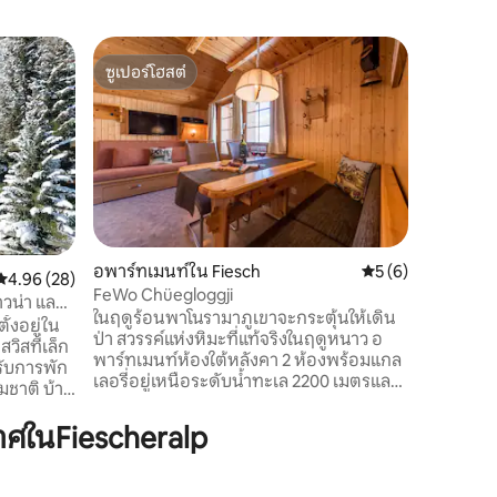
อพาร์ทเม
ซูเปอร์โฮสต์
โดนใจ
en
วิวน้ำตก 
ซูเปอร์โฮสต์
โดนใจเกส
สบาย
🌄 วิวหุบ
🛌 เตียงค
และได้รับก
ไปร้านอาห
เดิน 7 -8 
รถไฟ รถกร
ถึงป้ายร
ใหญ่ 🧺 ห
อพาร์ทเมนท์ใน Fiesch
คะแนนเฉลี่ย 5 จาก 5
5 (6)
ที่เก็บกร
คะแนนเฉลี่ย 4.96 จาก 5, 28 รีวิว
4.96 (28)
FeWo Chüegloggji
ตอบกลับรว
าวน่า และ
ในฤดูร้อนพาโนรามาภูเขาจะกระตุ้นให้เดิน
ปีขึ้นไป
้งอยู่ใน
ป่า สวรรค์แห่งหิมะที่แท้จริงในฤดูหนาว อ
สวิสที่เล็ก
พาร์ทเมนท์ห้องใต้หลังคา 2 ห้องพร้อมแกล
รับการพัก
เลอรี่อยู่เหนือระดับน้ำทะเล 2200 เมตรและ
ิ บ้าน
สามารถเดินทางโดยเคเบิลคาร์ Fiesch-
พลินกับวัน
Fiescheralp เท่านั้น ด้านหน้าบ้านมีความ
ศในFiescheralp
ตาผิงและ
ลาดชันโดยตรงอากาศใสมีผงหิมะในฤดู
หนาวแสงแดดตั้งแต่ต้นถึงดึกและไม่มีสิ่ง
ูเขาที่น่า
กีดขวางมุมมองที่สวยที่สุดของ Valais จาก