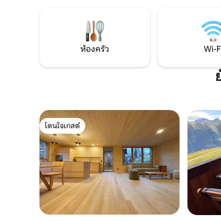
กล่อง รวมแผนที่พาโนรามา (ส่วนลดต่างๆ)
ต้องการพ
สถานที่ใกล้เคียง: สถานีขนส่ง Krattigen
สกีรีสอร์
Dorf/Post (เดิน 4 นาที) ร้านค้าในหมู่บ้าน
ทั้งหมด 775 
สนามกีฬาเส้นทางเดินป่า Thun, Spiez,
คุณเห็นคือสิ่งที
Aeschi, Interlaken, Beatenberg, Bern
มหัศจรรย์
ห้องครัว
Wi-F
โดนใจเกสต์
โดนใจเกสต์