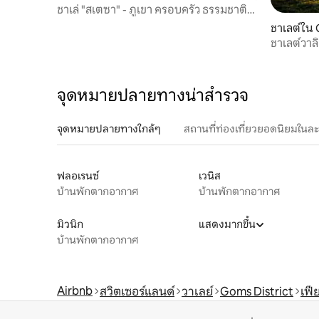
ชาเล่ "สเตซา" - ภูเขา ครอบครัว ธรรมชาติ
วิว
ชาเลต์ใน 
ชาเลต์วาลิ
จุดหมายปลายทางน่าสำรวจ
จุดหมายปลายทางใกล้ๆ
สถานที่ท่องเที่ยวยอดนิยมในล
ฟลอเรนซ์
เวนิส
บ้านพักตากอากาศ
บ้านพักตากอากาศ
มิวนิก
แสดงมากขึ้น
บ้านพักตากอากาศ
Airbnb
สวิตเซอร์แลนด์
วาเลย์
Goms District
เฟี