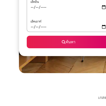
เช็คอิน
เช็คเอาท์
ค้นหา
เกสต