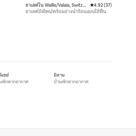
ชาเลต์ใน Wallis/Valais, Switzerl
คะแนนเฉลี่ย 4.92 จาก 5,
4.92 (37)
and
ชาเลต์อัลไพน์พร้อมอ่างน้ำร้อนแบบใช้ฟืน
์แซย์
มิลาน
านพักตากอากาศ
บ้านพักตากอากาศ