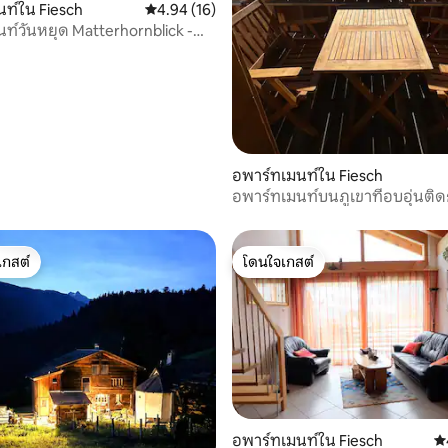
, 8 รีวิว
ท์ใน Fiesch
คะแนนเฉลี่ย 4.94 จาก 5, 16 รีวิว
4.94 (16)
ท์วันหยุด Matterhornblick -
lp
อพาร์ทเมนท์ใน Fiesch
อพาร์ทเมนท์บนภูเขาที่อบอุ่นติ
เกสต์
โดนใจเกสต์
์ที่สุด
โดนใจเกสต์
 49 รีวิว
อพาร์ทเมนท์ใน Fiesch
คะ