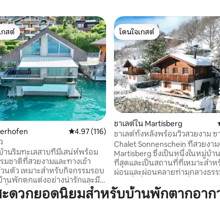
เกสต์
โดนใจเกสต์
์ที่สุด
โดนใจเกสต์
ชาเลต์ใน Martisberg
451 รีวิว
berhofen
คะแนนเฉลี่ย 4.97 จาก 5, 116 รีวิว
4.97 (116)
ชาเลต์ทั้งหลังพร้อมวิวสวยงาม ซ
ว
สวน
Chalet Sonnenschein ที่สวยงามตั
บ้านริมทะเลสาบที่มีเสน่ห์พร้อม
Martisberg ซึ่งเป็นหนึ่งในหมู่บ้าน
รรมชาติที่สวยงามและทางเข้า
ที่สุดและเป็นสถานที่ที่เหมาะสำห
่วนตัว เหมาะสำหรับกิจกรรมรอบ
ผ่อนและผ่อนคลายท่ามกลางธรรมชาต
้านพักตกแต่งอย่างน่ารักและมี
มีทุกสิ่งที่คุณต้องการเพื่อเพลิดเ
ั้งอยู่ในทะเลสาบและมีวิวที่น่า
สะดวกยอดนิยมสำหรับบ้านพักตากอากา
หยุดของคุณอย่างเต็มที่รวมถึงเ
องเทือกเขาแอลป์เบิร์น เบิร์นเนส
ซาวน่า ชาเลต์แห่งนี้ตั้งอยู่ทางทิศใต้ของ
ลนด์มีประสบการณ์มากมาย
หุบเขาที่มีแสงแดดส่องถึงและมีวิวภ
ข้าพักที่ชอบออกกำลังกายและผู้ที่
ทึ่ง เป็นสถานที่ยอดเยี่ยมสำหรับการพัก