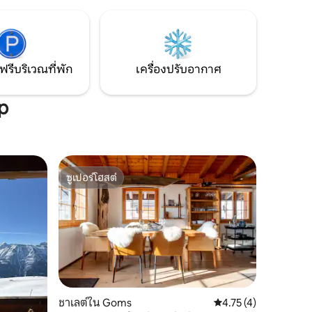
บ้านโดยตรงพร้อมสกีไปยัง Skilift ถัดไป
นพัก
(แฟลต 150 เมตร) จึงสามารถเข้าถึงผู้ข้ามได้
ดวกสบาย
100 กม.
ฟรีบริเวณที่พัก
เครื่องปรับอากาศ
p
ซูเปอร์โฮสต์
ซูเปอร์โฮสต์
ชาเลต์ใน Goms
คะแนนเฉลี่ย 4.75 จาก 5
4.75 (4)