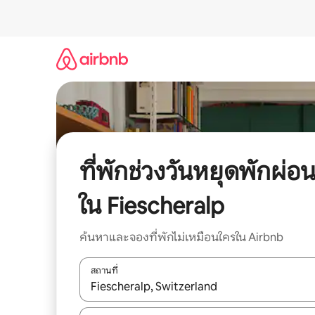
ข้าม
ไป
ยัง
เนื้อหา
ที่พักช่วงวันหยุดพักผ่อ
ใน Fiescheralp
ค้นหาและจองที่พักไม่เหมือนใครใน Airbnb
สถานที่
ใช้ลูกศรขึ้นลง หรือใช้การสัมผัสหรือปัด เพื่อสำรวจผ