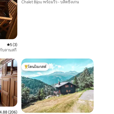
Chalet Bijou พร้อมวิว - บลิตซิงเกน
คะแนนเฉลี่ย 5 จาก 5, 3 รีวิว
5 (3)
ดกับลานสกี
โดนใจเกสต์
โดนใจเกสต์ที่สุด
แนนเฉลี่ย 4.88 จาก 5, 206 รีวิว
4.88 (206)