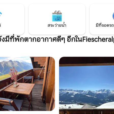
ักผ่อนตลอด 365 วัน ในฤดูหนาว
ผ่อนกับครอบครัวหรือเพื่อนๆ บ้า
ท 34 แห่งที่มีความยาวของทางลาด
สามารถรองรับได้ 6 คนอย่างสะ
กิโลเมตรกำลังรอคุณอยู่ "สิ่งที่
่คุณได้รับ มาสัมผัสความ
กันเถอะ"
i
สระว่ายน้ำ
มีที่จอดรถ
ยังมีที่พักตากอากาศดีๆ อีกในFiescheral