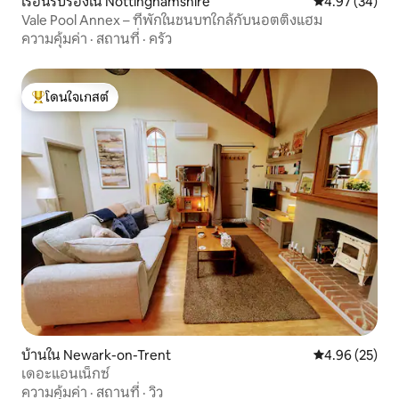
เรือนรับรองใน Nottinghamshire
คะแนนเฉลี่ย 4.
4.97 (34)
Vale Pool Annex – ที่พักในชนบทใกล้กับนอตติงแฮม
ความคุ้มค่า
·
สถานที่
·
ครัว
โดนใจเกสต์
โดนใจเกสต์ที่สุด
บ้านใน Newark-on-Trent
คะแนนเฉลี่ย 4.
4.96 (25)
เดอะแอนเน็กซ์
ความคุ้มค่า
·
สถานที่
·
วิว