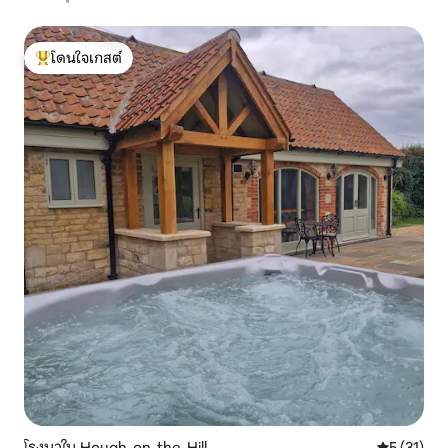
โดนใจเกสต์
โดนใจเกสต์ที่สุด
โรงนาใน Hough-on-the-Hill
คะแนนเฉลี่ย
5 (31)