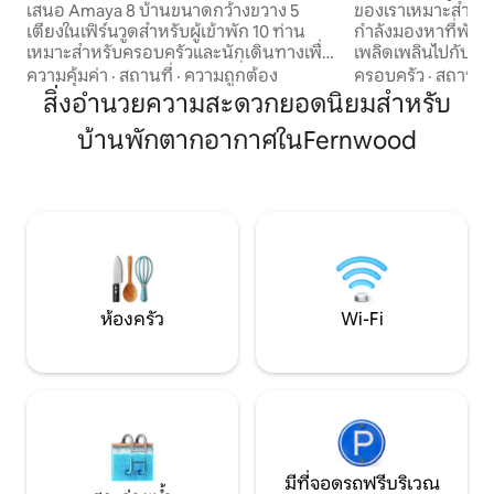
เสนอ Amaya 8 บ้านขนาดกว้างขวาง 5
ของเราเหมาะสำหรับ
เตียงในเฟิร์นวูดสำหรับผู้เข้าพัก 10 ท่าน
กำลังมองหาที่พัก
เหมาะสำหรับครอบครัวและนักเดินทางเพื่อ
เพลิดเพลินไปกับบ้านท
ธุรกิจ เพลิดเพลินกับห้องครัวที่ทันสมัยและ
กว้างขวางและห้องค
ความคุ้มค่า
·
สถานที่
·
ความถูกต้อง
ครอบครัว
·
สถานที่
มีอุปกรณ์ครบครัน สวนส่วนตัว และ Wi-Fi ที่
ที่พักของเราเชื่อม
สิ่งอำนวยความสะดวกยอดนิยมสำหรับ
เร็วสุด ๆ ที่นี่เป็นจุดเริ่มต้นที่เหมาะอย่างยิ่ง
ลอนดอนได้อย่างยอ
บ้านพักตากอากาศในFernwood
สำหรับการเยี่ยมชมมหาวิหารลินคอล์น
ทางในเมืองเป็นเรื่อ
ปราสาทเบลวัวร์ คฤหาสน์เบิร์กลีย์ และ
ถนนที่ช่วยให้สำรวจ
ปราสาทนิวอาร์ก รวมถึงการเข้าร่วมงาน
ชนบทในบริเวณใกล้เค
แสดงและกิจกรรมสำคัญต่างๆ ที่นิวอาร์ก
ต้อนรับธุรกิจหรือก
โชว์กราวด์ อารีน่า ยูเค สนามแข่งรถโกคาร์ท
มีการผสมผสานที่ล
PFI และสนามแข่งม้าเซาท์เวลล์ ตลอดจน
สะดวกสบายและควา
งานเฉลิมฉลองที่สตับตันฮอลล์หรือโฮลี
หวังว่าจะได้ต้อนรับค
เวลล์ฮอลล์
ห้องครัว
Wi-Fi
มีที่จอดรถฟรีบริเวณ