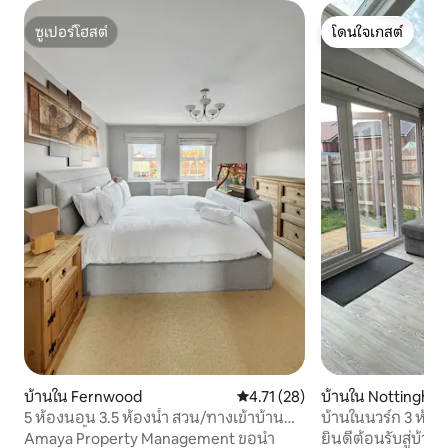
ซูเปอร์โฮสต์
โดนใจเกสต์
ซูเปอร์โฮสต์
โดนใจเกสต์
บ้านใน Fernwood
คะแนนเฉลี่ย 4.71 จาก 5, 28 รีวิว
4.71 (28)
บ้านใน Nottingha
5 ห้องนอน 3.5 ห้องน้ำ สวน/ทางเข้าบ้าน
บ้านในนวร์ก 3 ห้อ
และอ่างน้ำร้อน
Amaya Property Management ขอนำ
ยินดีต้อนรับสู่บ้า