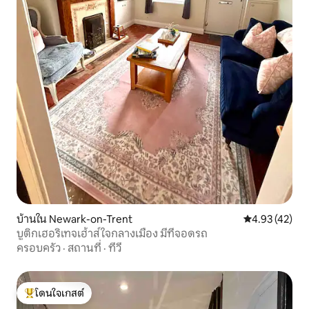
บ้านใน Newark-on-Trent
คะแนนเฉลี่ย 4.
4.93 (42)
บูติกเฮอริเทจเฮ้าส์ ใจกลางเมือง มีที่จอดรถ
ครอบครัว
·
สถานที่
·
ทีวี
โดนใจเกสต์
โดนใจเกสต์ที่สุด