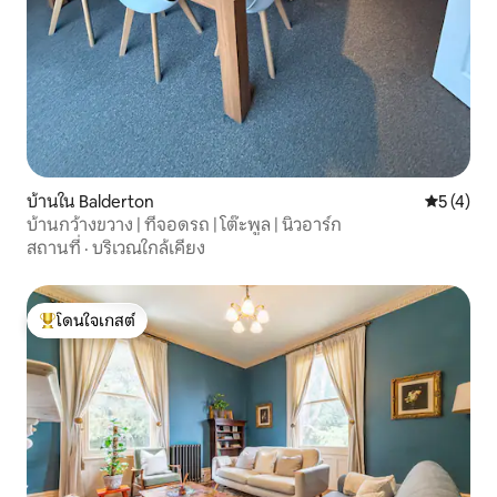
บ้านใน Balderton
คะแนนเฉลี่
5 (4)
บ้านกว้างขวาง | ที่จอดรถ | โต๊ะพูล | นิวอาร์ก
สถานที่
·
บริเวณใกล้เคียง
โดนใจเกสต์
โดนใจเกสต์ที่สุด