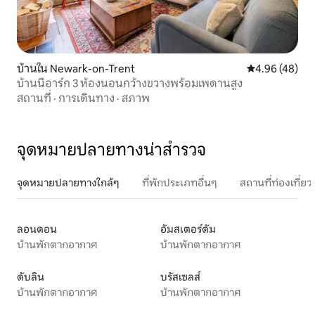
บ้านใน Newark-on-Trent
คะแนนเฉลี่ย 4.
4.96 (48)
บ้านนีอาร์ก 3 ห้องนอนกว้างขวางพร้อมเพดานสูง
สถานที่
·
การเดินทาง
·
สภาพ
จุดหมายปลายทางน่าสำรวจ
จุดหมายปลายทางใกล้ๆ
ที่พักประเภทอื่นๆ
สถานที่ท่องเที่
ลอนดอน
อัมสเตอร์ดัม
บ้านพักตากอากาศ
บ้านพักตากอากาศ
ดับลิน
บรัสเซลส์
บ้านพักตากอากาศ
บ้านพักตากอากาศ