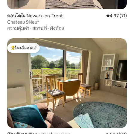
คอนโดใน Newark-on-Trent
คะแนนเฉลี่ย 4.
4.97 (71)
Chateau 9Neuf
ความคุ้มค่า
·
สถานที่
·
ผังห้อง
โดนใจเกสต์
โดนใจเกสต์ที่สุด