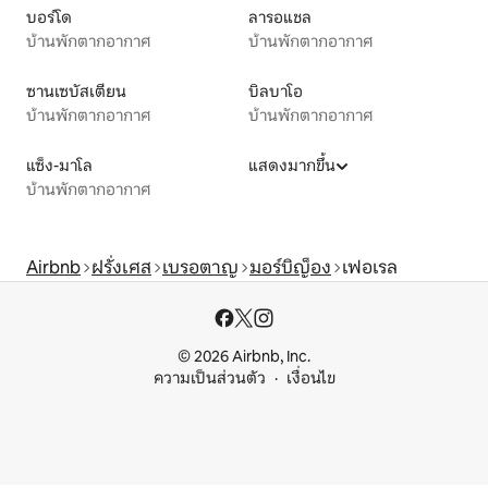
บอร์โด
ลารอแชล
บ้านพักตากอากาศ
บ้านพักตากอากาศ
ซานเซบัสเตียน
บิลบาโอ
บ้านพักตากอากาศ
บ้านพักตากอากาศ
แซ็ง-มาโล
แสดงมากขึ้น
บ้านพักตากอากาศ
Airbnb
ฝรั่งเศส
เบรอตาญ
มอร์บิญ็อง
เฟอเรล
© 2026 Airbnb, Inc.
ความเป็นส่วนตัว
เงื่อนไข