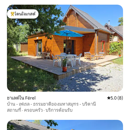
โดนใจเกสต์
โดนใจเกสต์ที่สุด
ชาเลต์ใน Férel
คะแนนเฉลี่ย 
5.0 (8)
บ้าน - เฟเรล - ธรรมชาติของมหาสมุทร - บริตานี
สถานที่
·
ครอบครัว
·
บริการต้อนรับ