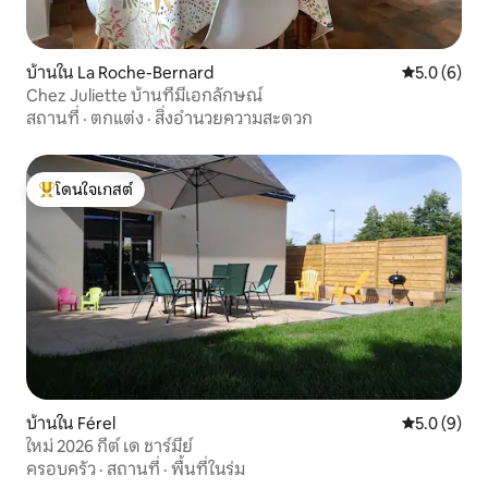
บ้านใน La Roche-Bernard
คะแนนเฉลี่ย 
5.0 (6)
Chez Juliette บ้านที่มีเอกลักษณ์
สถานที่
·
ตกแต่ง
·
สิ่งอำนวยความสะดวก
โดนใจเกสต์
โดนใจเกสต์ที่สุด
บ้านใน Férel
คะแนนเฉลี่ย 
5.0 (9)
ใหม่ 2026 กีต์ เด ชาร์มีย์
ครอบครัว
·
สถานที่
·
พื้นที่ในร่ม