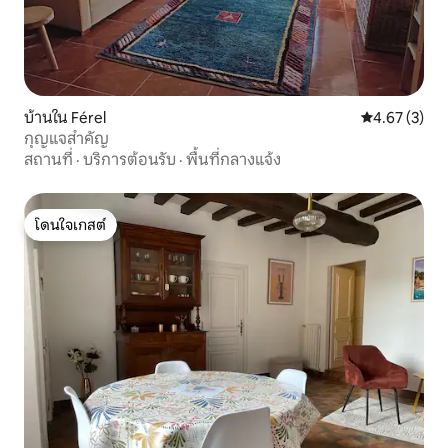
บ้านใน Férel
คะแนนเฉลี่ย 4
4.67 (3)
กุญแจสำคัญ
สถานที่
·
บริการต้อนรับ
·
พื้นที่กลางแจ้ง
โดนใจเกสต์
โดนใจเกสต์