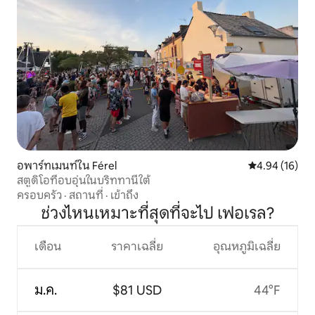
อพาร์ทเมนท์ใน Férel
คะแนนเฉลี่ย 4.
4.94 (16)
สตูดิโอที่อบอุ่นในบริททานีใต้
ครอบครัว
·
สถานที่
·
เข้าถึง
ช่วงไหนเหมาะที่สุดที่จะไป เฟอเรล?
เดือน
ราคาเฉลี่ย
อุณหภูมิเฉลี่ย
ม.ค.
$81 USD
44°F