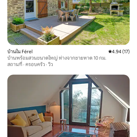
บ้านใน Férel
คะแนนเฉลี่ย 4.
4.94 (17)
บ้านพร้อมสวนขนาดใหญ่ ห่างจากชายหาด 10 กม.
สถานที่
·
ครอบครัว
·
วิว