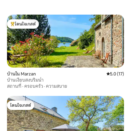
โดนใจเกสต์
โดนใจเกสต์ที่สุด
บ้านใน Marzan
คะแนนเฉลี่ย 5
5.0 (17)
บ้านเงียบสงบริมน้ำ
สถานที่
·
ครอบครัว
·
ความสบาย
โดนใจเกสต์
โดนใจเกสต์