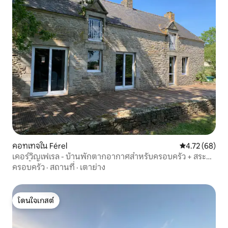
คอทเทจใน Férel
คะแนนเฉลี่ย 4.
4.72 (68)
เคอร์วิญเฟเรล - บ้านพักตากอากาศสำหรับครอบครัว + สระ
ว่ายน้ำอุ่น
ครอบครัว
·
สถานที่
·
เตาย่าง
โดนใจเกสต์
โดนใจเกสต์