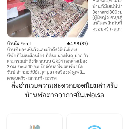
House 2/4 p. La R
บ้านที่มีเสน่ห์ห่าง
Bernard 800 ม. เ
(ผู้ใหญ่ 2 คน/เด็ก 
เพลิดเพลินกับที่พั
ความสะดวกครบครัน 
ครอบครัว
·
สถานที่
เพลิดเพลินกับเสน่ห
Bernard ชายหาดแล
บ้านใน Férel
คะแนนเฉลี่ย 4.98 จาก 5, 87 รีวิว
4.98 (87)
มากมาย ภายใน 30 ก
บ้านที่มองเห็นวิวและเข้าถึงวิลีนได้ สงบ
มอร์บีฮ็อง โรชฟอร์
ชายหาด เพียงพอที่
ที่พักที่ไม่เหมือนใคร ที่ดินขนาดใหญ่มาก วิว
การเข้าพักและเพลิ
สามารถเข้าถึงวิลาเนบน GR34 ใจกลางเมือง
ที่มีเสน่ห์ อบอุ่น 
3 กม. ทะเล 10 กม. ใกล้กับลาโรชแบร์นาร์ด
วันน์ อ่าวมอร์บีฮัน ลาบูล เกอร็องด์ ดูเพล็กซ์
55 ตร.ม. ห้องครัวที่มีอุปกรณ์ครบครัน ห้อง
ครอบครัว
·
สถานที่
·
สภาพ
นั่งเล่นพร้อมหน้าต่างบานใหญ่ ทีวี Wi-Fi
สิ่งอำนวยความสะดวกยอดนิยมสำหรับ
ห้องนอนชั้นบน เตียงขนาด 160 ห้องอาบ
บ้านพักตากอากาศในเฟอเรล
น้ำที่มีฝักบัวอาบน้ำ ห้องสุขา ระเบียงบน
ดาดฟ้า สปา ห้องซักรีดส่วนกลาง, ค่า
ธรรมเนียม LL, SL, เตารีด ห้องนั่งเล่นกลาง
แจ้ง บาร์บีคิว (ไม่มีถ่าน) โต๊ะปิกนิก แพดเดิ
ลบอร์ด 2 อัน เรือแคนู 2 ลำ จักรยาน 2 คัน
ฟรี โรงจอดรถส่วนตัว มีสุนัขพันธุ์ลาบราด
อร์ ห้ามนำสัตว์เข้ามา ปลอดบุหรี่