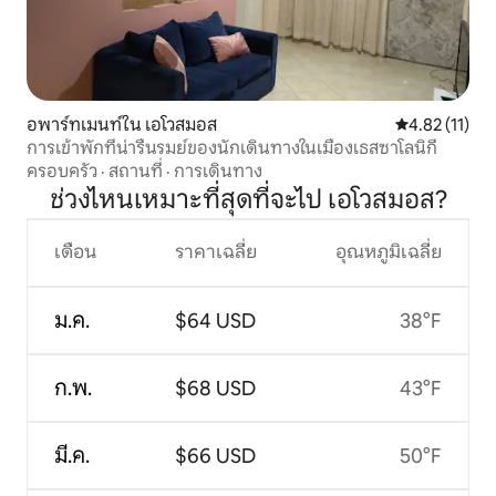
อพาร์ทเมนท์ใน เอโวสมอส
คะแนนเฉลี่ย 4.
4.82 (11)
การเข้าพักที่น่ารื่นรมย์ของนักเดินทางในเมืองเธสซาโลนิกี
ครอบครัว
·
สถานที่
·
การเดินทาง
ช่วงไหนเหมาะที่สุดที่จะไป เอโวสมอส?
เดือน
ราคาเฉลี่ย
อุณหภูมิเฉลี่ย
ม.ค.
$64 USD
38°F
ก.พ.
$68 USD
43°F
มี.ค.
$66 USD
50°F