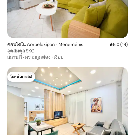
คอนโดใน Ampelokípon - Meneménis
คะแนนเฉลี่ย 5
5.0 (19)
จุดสมดุล SKG
สถานที่
·
ความถูกต้อง
·
เงียบ
โดนใจเกสต์
โดนใจเกสต์