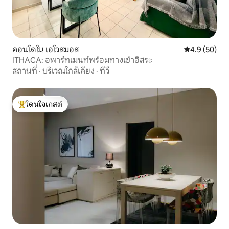
คอนโดใน เอโวสมอส
คะแนนเฉลี่ย 4
4.9 (50)
ITHACA: อพาร์ทเมนท์พร้อมทางเข้าอิสระ
สถานที่
·
บริเวณใกล้เคียง
·
ทีวี
โดนใจเกสต์
โดนใจเกสต์ที่สุด