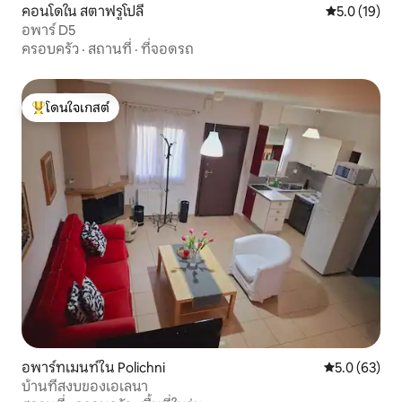
คอนโดใน สตาฟรูโปลี
คะแนนเฉลี่ย 5
5.0 (19)
อพาร์ D5
ครอบครัว
·
สถานที่
·
ที่จอดรถ
โดนใจเกสต์
โดนใจเกสต์ที่สุด
อพาร์ทเมนท์ใน Polichni
คะแนนเฉลี่ย 5
5.0 (63)
บ้านที่สงบของเอเลนา