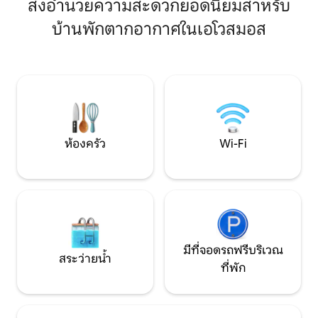
สิ่งอำนวยความสะดวกยอดนิยมสำหรับ
ยังมีที่จอดรถฟรีในบริเวณนั้นด้วย อพาร์ท
ย่านนี้เงียบและเขีย
เมนท์นี้เป็นตัวเลือกที่เหมาะสำหรับคู่รักหรือ
บ้านพักตากอากาศในเอโวสมอส
ความสะดวกครบครัน
นักเดินทางที่ต้องการพื้นที่ที่สะดวกสบาย
สะดวกสบายและผ่อ
และใช้งานได้ดีในระยะทางใกล้จากใจกลาง
ฟรี ป้ายรถเมล์ที่ใกล้
เมือง
อยู่ในช่วงตึกเดียว
เข้าพักที่น่าจดจำ!
ห้องครัว
Wi-Fi
มีที่จอดรถฟรีบริเวณ
สระว่ายน้ำ
ที่พัก