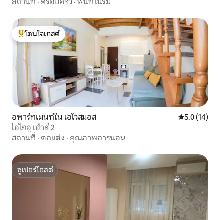
สถานที่
·
ครอบครัว
·
พื้นที่ในร่ม
โดนใจเกสต์
โดนใจเกสต์ที่สุด
อพาร์ทเมนท์ใน เอโวสมอส
คะแนนเฉลี่ย 5
5.0 (14)
ไอไกอู เฮ้าส์ 2
สถานที่
·
ตกแต่ง
·
คุณภาพการนอน
ซูเปอร์โฮสต์
ซูเปอร์โฮสต์