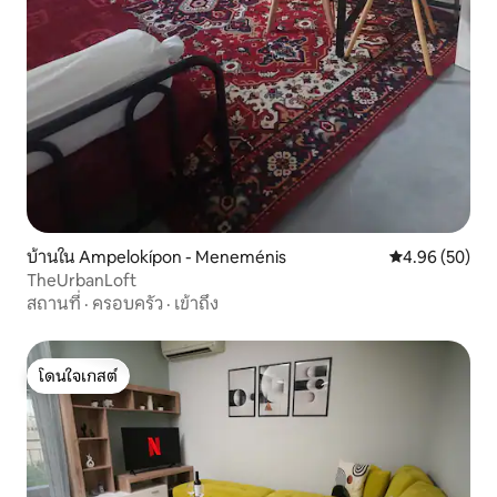
บ้านใน Ampelokípon - Meneménis
คะแนนเฉลี่ย 4.
4.96 (50)
TheUrbanLoft
สถานที่
·
ครอบครัว
·
เข้าถึง
โดนใจเกสต์
โดนใจเกสต์