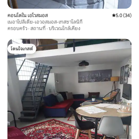
คอนโดใน เอโวสมอส
คะแนนเฉลี่ย 5
5.0 (34)
เนอาโปลิเตีย-เอวอสมอส-เทสซาโลนิกี
ครอบครัว
·
สถานที่
·
บริเวณใกล้เคียง
โดนใจเกสต์
โดนใจเกสต์