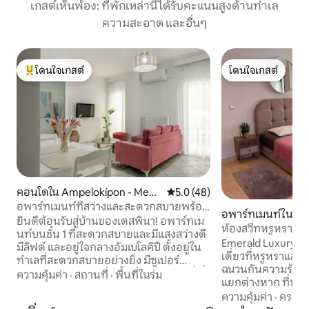
เกสต์เห็นพ้อง: ที่พักเหล่านี้ได้รับคะแนนสูงด้านทำเล
ความสะอาด และอื่นๆ
โดนใจเกสต์
โดนใจเกสต์
โดนใจเกสต์ที่สุด
โดนใจเกสต์
คอนโดใน Ampelokípon - Mene
คะแนนเฉลี่ย 5.0 จาก 5, 48 รีวิว
5.0 (48)
ménis
อพาร์ทเมนท์ที่สว่างและสะดวกสบายพร้อม
อพาร์ทเมนท์ใน เอ
ระเบียงสำหรับ 2 คน
ยินดีต้อนรับสู่บ้านของเดสพินา! อพาร์ทเม
ห้องสวีทหรูหราเอเ
นท์บนชั้น 1 ที่สะดวกสบายและมีแสงสว่างดี
Emerald Luxury Sui
มีลิฟต์ และอยู่ใจกลางอัมเบโลคิปี ตั้งอยู่ใน
เดี่ยวที่หรูหราและ
ทำเลที่สะดวกสบายอย่างยิ่ง มีซูเปอร์
ฉนวนกันความร้อนที
มาร์เก็ต ตลาด ร้านกาแฟ จุดรับรถแท็กซี่ ที่
ความคุ้มค่า
·
สถานที่
·
พื้นที่ในร่ม
แยกต่างหาก ที่พักแห
จอดรถของเทศบาล และป้ายรถเมล์ เพื่อให้
เทสซาโลนิกิห่างจา
ความคุ้มค่า
·
ครอบค
คุณมีทุกสิ่งที่ต้องการอยู่ใกล้ๆ นอกจากนี้
ฟุตและห่างจากถนน