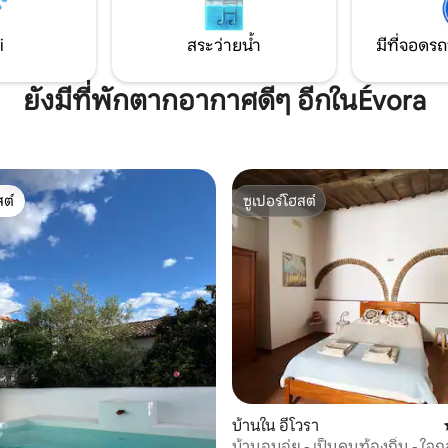
งส่วนตัวที่มีแสงแดดส่องถึง
ทำเลที่ตั้งพิเศษแสงมากมายการต
็ตที่รวดเร็วและเชื่อถือได้
ทันสมัยและสง่างามความสะดวก
: ความเร็ว: ดาวน์โหลด: 200 Mbs
ความเป็นอยู่ที่ดี
i
สระว่ายน้ำ
มีที่จอดรถ
100 Mbs
ยังมีที่พักตากอากาศดีๆ อีกในÉvora
ต์
ซูเปอร์โฮสต์
ต์
ซูเปอร์โฮสต์
36 รีวิว
บ้านใน อีโวรา
บ้านอบอุ่ย - เป็นคนท้องถิ่น - ใจ