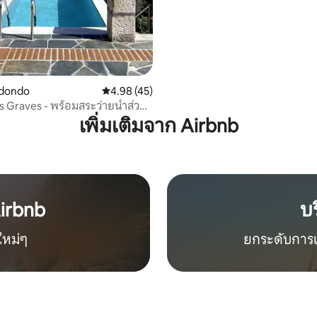
edondo
คะแนนเฉลี่ย 4.98 จาก 5, 45 รีวิว
4.98 (45)
 Graves - พร้อมสระว่ายน้ำส่วน
เพิ่มเติมจาก Airbnb
Airbnb
บ
ใหม่ๆ
ยกระดับการเข