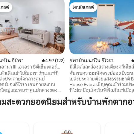
เกสต์
โดนใจเกสต์
์ที่สุด
โดนใจเกสต์
ท์ใน อีโวรา
คะแนนเฉลี่ย 4.97 จาก 5, 122 รีวิว
4.97 (122)
อพาร์ทเมนท์ใน อีโวรา
ค
42 รีวิว
าน่า III เอวอรา ซิตี้เซ็นเตอร์
มีสไตล์และส่องสว่างเตียงควีนไซส์ 
ส่วนตัว
ระเบียงประวัติศาสตร์
ล้วเดินเข้าไปในอพาร์ทเมนท์ที่
ค้นพบความมหัศจรรย์ของ Évora ใ
ล่งประกายใจกลางศูนย์
เปล่งประกายด้วยแสงธรรมชาติ B
าสตร์ของอีโวรา เอนกายลงบน
House Évora เชิญคุณเข้าร่วมป
ใหญ่และพบว่าศูนย์กลางของ
ที่ไม่เหมือนใครในพิพิธภัณฑ์เมือง É
ามกลางเฟอร์นิเจอร์ทันสมัยและ
เป็นบ้านที่ได้รับการตกแต่งใหม่ท
วามสะดวกยอดนิยมสำหรับบ้านพักตากอ
รนนิบัติตัวเองในห้องน้ำที่กว้าง
ใจกลางประวัติศาสตร์ของ Évora 
ิดเพลินกับความสะดวกสบาย
บรรยากาศที่ไม่เหมือนใครและเงี
งอพาร์ทเมนท์ที่สวยงามแห่งนี้
ผสมผสานทางโลกเข้ากับการออก
เดินเพียง 5 นาทีจาก Giraldo's
ซึ่งประวัติศาสตร์มาบรรจบกับค
้องครัวพร้อมอุปกรณ์ครบครัน
สบายที่ทันสมัยในสภาพแวดล้อมที
งอำนวยความสะดวกครบครันและ
ด้วยแสงธรรมชาติ ที่พักนี้โดดเด่นด้วย: