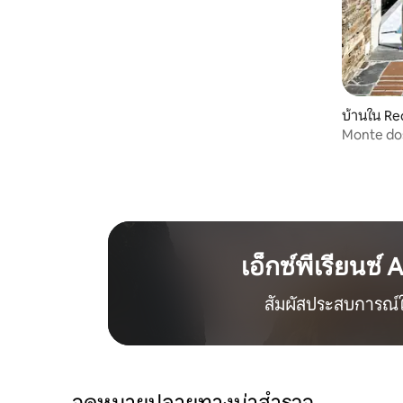
บ้านใน R
Monte dos
ตัว
เอ็กซ์พีเรียนซ์ 
สัมผัสประสบการณ์