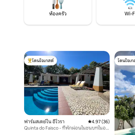
ลานระเบีย
do-chão encontra-se a cozinha-sala de
อินเทอร์เน
estar equipada com fogão, micro-ondas
(ไฟเบอร์)
ห้องครัว
Wi-F
e máquinas de lavar loiça e roupa. As
อัพโหลด: 
paredes grossas permitem uma frescura
natural em dias de calor. Enquanto que
nos dias mais frescos a salamandra
aquece a casa dando-lhe um ambiente
caloroso e de bem estar. No segundo
andar ficam dois quartos independentes,
um equipado com duas camas e o outro
โดนใจเกสต์
โดนใจเกส
mobilado com cama de casal arte nova.
โดนใจเกสต์ที่สุด
โดนใจเกส
Este quarto tem uma vista panorâmica
para a catedral e para o templo de Diana.
Do terraço poderá usufruir de uma vista
ainda mais abrangente sobre a cidade. A
casa de banho tem duche, WC
independente e lavatório. Toalhas e
lençóis são colocados à disposição. Há
estacionamento pago (excepto
domingos e feriados) a 30 metros de
casa. A 200 metros poderá estacionar o
ฟาร์มสเตย์ใน อีโวรา
คะแนนเฉลี่ย 4.97 จาก 5, 
4.97 (36)
seu carro gratuitamente.
Quinta do Faisco - ที่พักผ่อนในชนบทในอา
เลนเตฆู