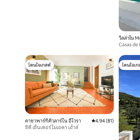
วิลล่าใน 
Casas de 
โดนใจเกสต์
โดนใจเกส
โดนใจเกสต์
โดนใจเกส
คาซาพาร์ทิคิวลาร์ใน อีโวรา
คะแนนเฉลี่ย 4.94 จาก 5, 
4.94 (81)
ซิตี้ เซ็นเตอร์ โมเอดา เฮ้าส์