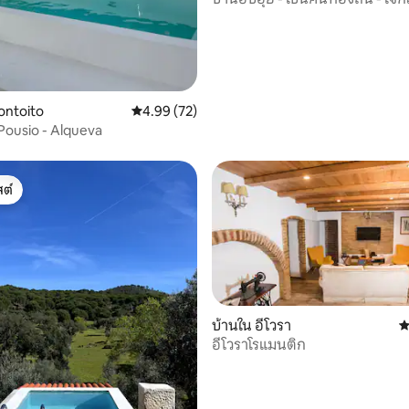
Montoito
คะแนนเฉลี่ย 4.99 จาก 5, 72 รีวิว
4.99 (72)
Pousio - Alqueva
ต์
ต์
บ้านใน อีโวรา
ค
อีโวราโรแมนติก
81 รีวิว