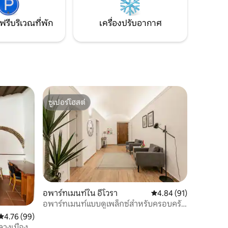
กแต่งที่
(ไฟเบอร์): ความเร็ว: ดาวน์โหลด: 100 Mbs
สบายและ
อัพโหลด: 100 Mbs
ฟรีบริเวณที่พัก
เครื่องปรับอากาศ
ซูเปอร์โฮสต์
ซูเปอร์โฮสต์
อพาร์ทเมนท์ใน อีโวรา
คะแนนเฉลี่ย 4.84 จาก 5,
4.84 (91)
อพาร์ทเมนท์แบบดูเพล็กซ์สำหรับครอบครัว
ในเอโวรา
คะแนนเฉลี่ย 4.76 จาก 5, 99 รีวิว
4.76 (99)
กลางเมือง