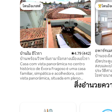
โดนใจเกสต์
โดนใจ
โดนใจเกสต์
โดนใจเกสต
อพาร์ทเมน
บ้านใน อีโวรา
คะแนนเฉลี่ย 4.79 จาก 5, 4
4.79 (442)
บ้านของไดอ
บ้านพร้อมวิวพาโนรามาใจกลางเมืองเอโวรา
พร้อมลาน
เปิดประตูแ
Casa com vista panorâmica no centro
สงบและเป
histórico de Évora Fragoso é uma casa
ประวัติศ
familiar, simpática e acolhedora, com
โซฟาขนาด
vista panorâmica, situada em pleno
คุณอยู่ท่
centro histórico de Évora, a cinco
สิ่งอำนวยค
เพดานสูง ป
minutos do famoso Templo de Diana – o
ขวาง เพล
único templo romano na Peninsula
ทั้งหมดขอ
Ibérica – assim como da catedral e outros
โดยใช้เวลา
monumentos de interesse. Casa
Square ห
centenária, completamente restaurada
พร้อมสิ่
com o conforto da vida moderna. No rés-