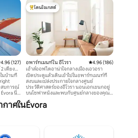
อพาร์ทเมน
โดนใจเกสต์
โดนใจ
คาซาซูเร 
โดนใจเกสต์ที่สุด
โดนใจเกส
กัน
อพาร์ทเมนท
ศูนย์กลา
จาก Praça
แรกของอา
เรียบง่าย
ที่สมบูรณ
บ้านแม้จะอยู่
ที่อบอุ่น
ะแนนเฉลี่ย 4.96 จาก 5, 127 รีวิว
4.96 (127)
อพาร์ทเมนท์ใน อีโวรา
คะแนนเฉลี่ย 4.96 จาก 5, 
4.96 (186)
นอนคู่ห้อ
2 เตียงมี
เฮ้าส์ออฟไดอาน่าใจกลางเมืองเอวอรา
เม็ดและวิ
นบ้านที่
เปิดประตูแล้วเดินเข้าไปในอพาร์ทเมนท์ที่
ทำให้ที่พั
right
สงบและเปล่งประกายใจกลางศูนย์
ครอบครั
ระสบการณ์
ประวัติศาสตร์ของอีโวรา นอนเอกเขนกอยู่
vora นี่
บนโซฟาหนังและพบกับศูนย์กลางของคุณ
ั้งหมดใน
ท่ามกลางเฟอร์นิเจอร์ทันสมัยและเพดานสูง
ากาศในÉvora
ด้วย
ดื่มด่ำกับการเดินเข้าห้องอาบน้ำฝักบัวคู่หิน
ยบสงบที่
อ่อนที่กว้างขวางและเพลิดเพลินกับความ
แบบและที่
สะดวกสบายทั้งหมดของอพาร์ทเมนท์ที่
วามสะดวก
สวยงามแห่งนี้โดยใช้เวลาเดิน 2 นาทีจากจัตุ
่เต็มไป
รัสจิรัลโด ที่จอดรถส่วนตัวฟรี 70 เมตรจาก
ที่พัก อินเทอร์เน็ตที่รวดเร็วและเชื่อถือได้