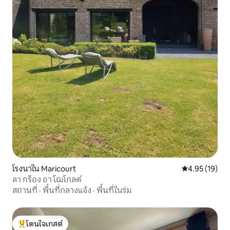
โรงนาใน Maricourt
คะแนนเฉลี่ย 4.
4.95 (19)
ลา กร็อง อา โฌโกลด์
สถานที่
·
พื้นที่กลางแจ้ง
·
พื้นที่ในร่ม
โดนใจเกสต์
โดนใจเกสต์ที่สุด