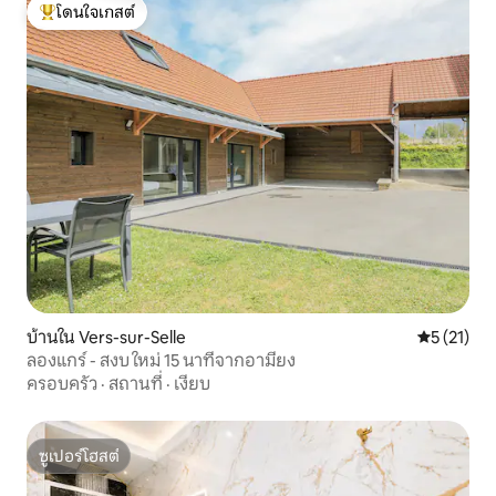
โดนใจเกสต์
โดนใจเกสต์ที่สุด
บ้านใน Vers-sur-Selle
คะแนนเฉลี่ย
5 (21)
ลองแกร์ - สงบ ใหม่ 15 นาทีจากอามียง
ครอบครัว
·
สถานที่
·
เงียบ
ซูเปอร์โฮสต์
ซูเปอร์โฮสต์