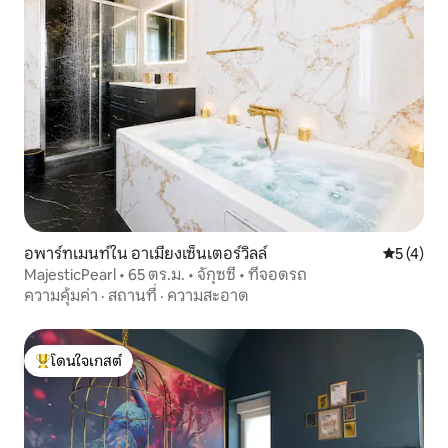
อพาร์ทเมนท์ใน อาเมียงเซ็นเตอร์วิลล์
คะแนนเฉลี่
5 (4)
MajesticPearl • 65 ตร.ม. • จักุซซี่ • ที่จอดรถ
ความคุ้มค่า
·
สถานที่
·
ความสะอาด
โดนใจเกสต์
โดนใจเกสต์ที่สุด