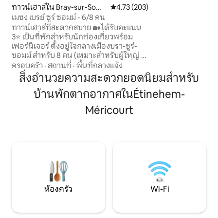
คลาย: ที่พักมีริมฝั
ทาวน์เฮาส์ใน Bray-sur-Som
คะแนนเฉลี่ย 4.73 จาก 5, 203 รีวิว
4.73 (203)
เห็นทิวทัศน์ของห
me
เมซง เบรย์ ซูร์ ซอมม์ - 6/8 คน
บึงต่างๆ ได้อย่างเป
ทาวน์เฮาส์ที่สะดวกสบาย 🏡 ได้รับคะแนน
ธรรมชาติที่แวดล้อม
3⭐ เป็นที่พักสำหรับนักท่องเที่ยวพร้อม
พรรณ และบรรยากาศ
เฟอร์นิเจอร์ ตั้งอยู่ใจกลางเมืองบรา-ซูร์-
และจักรยาน 2 คันให
ซอมม์ สำหรับ 8 คน (เหมาะสำหรับผู้ใหญ่ 6
คนและเด็ก 2 คน) Wi-Fi ห้องครัว และที่จอด
ครอบครัว
·
สถานที่
·
พื้นที่กลางแจ้ง
รถฟรี ยินดีต้อนรับสัตว์เลี้ยง 🐕🐈‍⬛ เหมาะ
สิ่งอำนวยความสะดวกยอดนิยมสำหรับ
สำหรับครอบครัว เพื่อน นักเดินทางเพื่อ
บ้านพักตากอากาศในÉtinehem-
ธุรกิจ หรือนักเดินทางที่ต้องการสำรวจ
พื้นที่ ทัวร์อนุสรณ์ 🪖 ตั้งอยู่ห่างจากแอร์บัส
Méricourt
8 กม. ✈️ พื้นที่ตกปลา🎣 มีบ่อมากมาย
สถานีรถไฟโอต์ปิการ์ดี TGV 🚄 ห่างออกไป
10 นาที ห่างอัลเบิร์ต 10 นาที ห่างจาก
Amiens 30 กม.
ห้องครัว
Wi-Fi