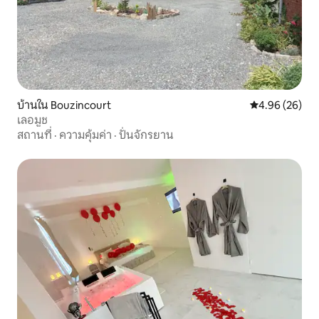
บ้านใน Bouzincourt
คะแนนเฉลี่ย 4.
4.96 (26)
เลอมูช
สถานที่
·
ความคุ้มค่า
·
ปั่นจักรยาน