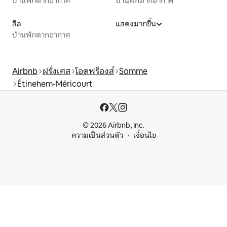
บ้านพักตากอากาศ
บ้านพักตากอากาศ
ลีล
แสดงมากขึ้น
บ้านพักตากอากาศ
Airbnb
ฝรั่งเศส
โอดฟร็องส์
Somme
Étinehem-Méricourt
© 2026 Airbnb, Inc.
ความเป็นส่วนตัว
เงื่อนไข