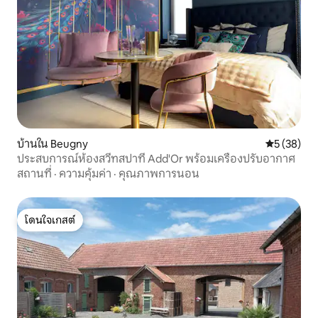
บ้านใน Beugny
คะแนนเฉลี่ย
5 (38)
ประสบการณ์ห้องสวีทสปาที่ Add'Or พร้อมเครื่องปรับอากาศ
สถานที่
·
ความคุ้มค่า
·
คุณภาพการนอน
โดนใจเกสต์
โดนใจเกสต์