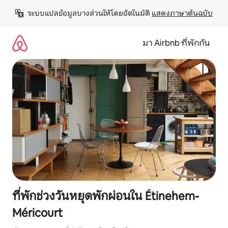
ข้าม
ระบบแปลข้อมูลบางส่วนให้โดยอัตโนมัติ 
แสดงภาษาต้นฉบับ
ไป
ยัง
เนื้อหา
มา Airbnb ที่พักกัน
ที่พักช่วงวันหยุดพักผ่อนใน Étinehem-
Méricourt