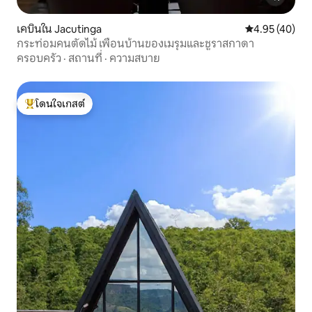
เคบินใน Jacutinga
คะแนนเฉลี่ย 4.
4.95 (40)
กระท่อมคนตัดไม้ เพื่อนบ้านของเมรุมและชูราสกาดา
ครอบครัว
·
สถานที่
·
ความสบาย
โดนใจเกสต์
โดนใจเกสต์ที่สุด