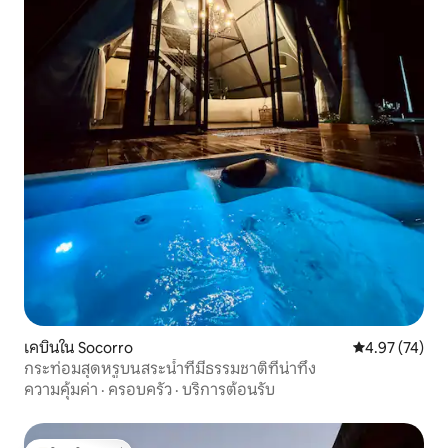
เคบินใน Socorro
คะแนนเฉลี่ย 4.
4.97 (74)
กระท่อมสุดหรูบนสระน้ำที่มีธรรมชาติที่น่าทึ่ง
ความคุ้มค่า
·
ครอบครัว
·
บริการต้อนรับ