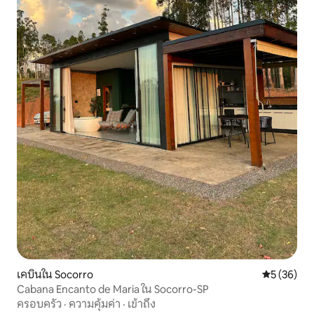
เคบินใน Socorro
คะแนนเฉลี่ย
5 (36)
Cabana Encanto de Maria ใน Socorro-SP
ครอบครัว
·
ความคุ้มค่า
·
เข้าถึง