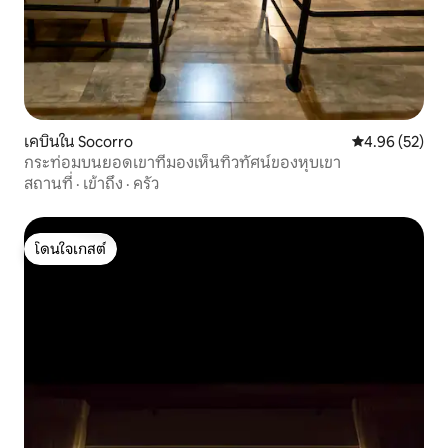
เคบินใน Socorro
คะแนนเฉลี่ย 4.
4.96 (52)
กระท่อมบนยอดเขาที่มองเห็นทิวทัศน์ของหุบเขา
สถานที่
·
เข้าถึง
·
ครัว
โดนใจเกสต์
โดนใจเกสต์