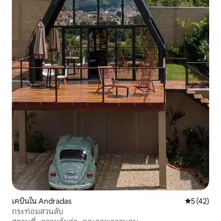
เคบินใน Andradas
คะแนนเฉลี่ย
5 (42)
กระท่อมสวนลับ