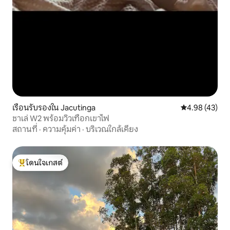
เรือนรับรองใน Jacutinga
คะแนนเฉลี่ย 4.
4.98 (43)
ชาเล่ W2 พร้อมวิวเทือกเขาไฟ
สถานที่
·
ความคุ้มค่า
·
บริเวณใกล้เคียง
โดนใจเกสต์
โดนใจเกสต์ที่สุด