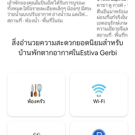
เข้าพักของคุณในปินฮัล! ได้รับการบูรณะ
คาซา ดู กาเฟ่ – ที
ทั้งหมด ใส่ใจรายละเอียดเล็กๆ น้อยๆ! มีสระ
พร้อมวิวที่น่าทึ่ง
ตื่นขึ้นมาพร้อมกล
ว่ายน้ำแบบปรับอากาศ อ่างน้ำวน และไฟ
ผ่อนที่แท้จริงในป่า
และใช้พลังงานแสงอาทิตย์ในการทำความ
สถานที่
·
ห้องน้ำ
·
พื้นที่ในร่ม
เขตอนุรักษ์เกษตร
ร้อน ตั้งอยู่ใจกลางเมือง ติดกับโรงพยาบาล
ความเขียวขจีและคว
และจัตุรัสมาตริซ เหมาะสำหรับผู้ที่กำลัง
สะดวกสบายและเสน่ห
สถานที่
·
พื้นที่กลา
มองหาที่พักเพื่อเพลิดเพลินกับการท่อง
อำนวยความสะดวกค
สิ่งอำนวยความสะดวกยอดนิยมสำหรับ
เที่ยวด้านไวน์ ร้านอาหารท้องถิ่น และคาเฟ่
วิวภูเขาและพระอ
ต์เทอเรีย ทำความรู้จักภูมิภาคเซอร์รา ดา
บ้านพักตากอากาศในEstiva Gerbi
ห้องครัวเต็มรูปแบบ 
มันติเครา และเพลิดเพลินกับพื้นที่ของบ้าน
สบาย ผ้าปูที่นอนนุ
(เราพร้อมช่วยเหลือผู้พูดภาษาอังกฤษ)
ทำให้รู้สึกสดชื่น ประสบการณ์ที่แท้จริง
สอดคล้องกับธรรมชา
กำลังมองหาแรงบัน
การเชื่อมโยง
ห้องครัว
Wi-Fi