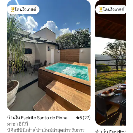
โดนใจเกสต์
โดนใจเกสต์
โดนใจเกสต์ที่สุด
โดนใจเกสต์ที่สุด
บ้านใน Espírito Santo do Pinhal
คะแนนเฉลี่ย 5 จาก 5, 27 รีวิว
5 (27)
คาซา ซินินี
นี่คือซินินีเฮ้าส์ บ้านใหม่ล่าสุดสำหรับการ
บ้านใน Espírito San