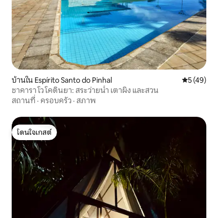
บ้านใน Espírito Santo do Pinhal
คะแนนเฉลี่ย
5 (49)
ชาคารา โว โคดินยา: สระว่ายน้ำ เตาผิง และสวน
สถานที่
·
ครอบครัว
·
สภาพ
โดนใจเกสต์
โดนใจเกสต์