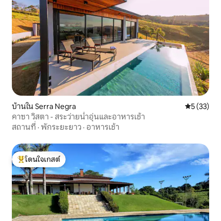
บ้านใน Serra Negra
คะแนนเฉลี่ย
5 (33)
คาซา วิสตา - สระว่ายน้ำอุ่นและอาหารเช้า
สถานที่
·
พักระยะยาว
·
อาหารเช้า
โดนใจเกสต์
โดนใจเกสต์ที่สุด