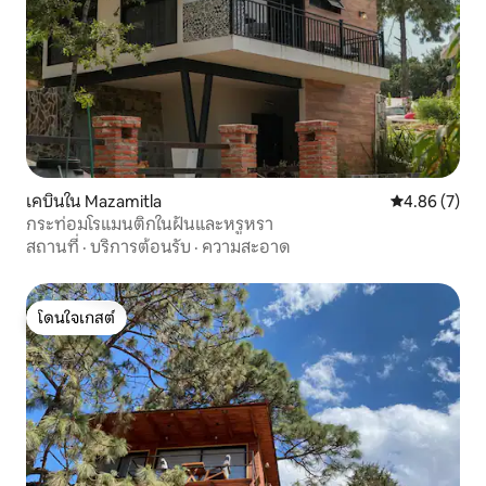
เคบินใน Mazamitla
คะแนนเฉลี่ย 4
4.86 (7)
กระท่อมโรแมนติกในฝันและหรูหรา
สถานที่
·
บริการต้อนรับ
·
ความสะอาด
โดนใจเกสต์
โดนใจเกสต์