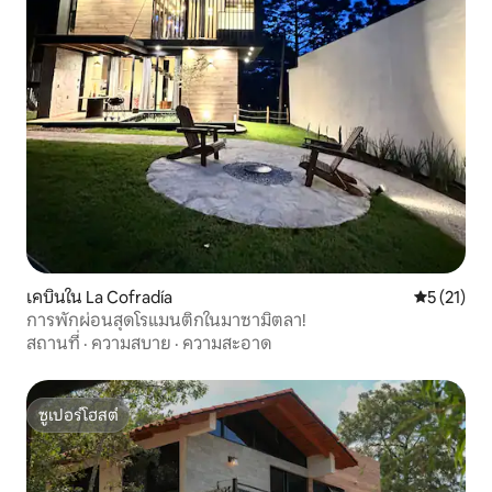
เคบินใน La Cofradía
คะแนนเฉลี่ย
5 (21)
การพักผ่อนสุดโรแมนติกในมาซามิตลา!
สถานที่
·
ความสบาย
·
ความสะอาด
ซูเปอร์โฮสต์
ซูเปอร์โฮสต์