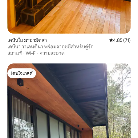
เคบินใน มาซามิตล่า
คะแนนเฉลี่ย 4.
4.85 (71)
เคบีนา วาเลนตินา พร้อมจากุซซี่สำหรับคู่รัก
สถานที่
·
Wi-Fi
·
ความสะอาด
โดนใจเกสต์
โดนใจเกสต์