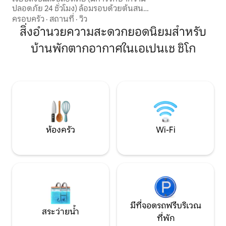
ปลอดภัย 24 ชั่วโมง) ล้อมรอบด้วยต้นสน
และต้นโอ๊ค เพดานสูงและหน้าต่างบานใหญ่
ครอบครัว
·
สถานที่
·
วิว
ทำให้มีแสงธรรมชาติเข้ามาเต็มพื้นที่ และ
สิ่งอำนวยความสะดวกยอดนิยมสำหรับ
มองเห็นวิวที่งดงามของเซียร์ราเดลติเกร มี
บ้านพักตากอากาศในเอเปนเช ชิโก
สิ่งอำนวยความสะดวกครบครัน เช่น น้ำอุ่น
Wi-Fi 200 Mbps ห้องครัวที่มีอุปกรณ์ครบ
ครัน เตาผิง และระเบียง 👥 สำหรับกลุ่มไม่
เกิน 10 คน (3 ห้องนอน) โปรดจองที่ลิงก์นี้:
airbnb.com/h/lafincamazamitla3h
ห้องครัว
Wi-Fi
มีที่จอดรถฟรีบริเวณ
สระว่ายน้ำ
ที่พัก