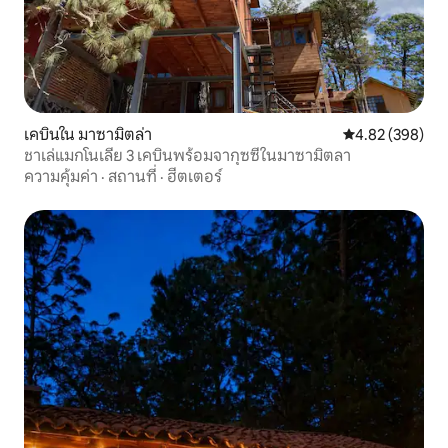
เคบินใน มาซามิตล่า
คะแนนเฉลี่ย 4.82
4.82 (398)
ชาเล่แมกโนเลีย 3 เคบินพร้อมจากุซซี่ในมาซามิตลา
ความคุ้มค่า
·
สถานที่
·
ฮีตเตอร์