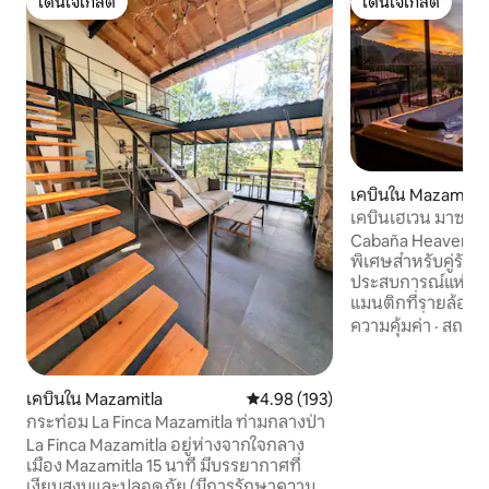
โดนใจเกสต์
โดนใจเกสต์
โดนใจเกสต์
โดนใจเกสต์
เคบินใน Mazamitla
เคบินเฮเวน มาซามิ
ผู้ใหญ่โดยเฉพาะ
Cabaña Heaven เป็
พิเศษสำหรับคู่รักท
ประสบการณ์แห่งค
แมนติกที่รายล้อมไ
ออกแบบที่หรูหราและ
ความคุ้มค่า
·
สถานที
งดงามห้องพักพร้อ
ห้องน้ำหรูที่ชั้นบนส
ชั้นล่างสมาร์ททีวีอ
เคบินใน Mazamitla
คะแนนเฉลี่ย 4.98 จาก 5, 193 รีวิว
4.98 (193)
พาโนรามาห้องครัวแ
กระท่อม La Finca Mazamitla ท่ามกลางป่า
ครบครันพร้อมบาร์บ
La Finca Mazamitla อยู่ห่างจากใจกลาง
ทุกสิ่งที่คุณต้องก
เมือง Mazamitla 15 นาที มีบรรยากาศที่
ระยะยาวคุณจะรู้สึก
เงียบสงบและปลอดภัย (มีการรักษาความ