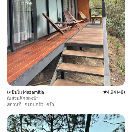
เคบินใน Mazamitla
คะแนนเฉลี่ย 4.
4.94 (48)
ในส่วนลึกของป่า
สถานที่
·
ครอบครัว
·
ครัว