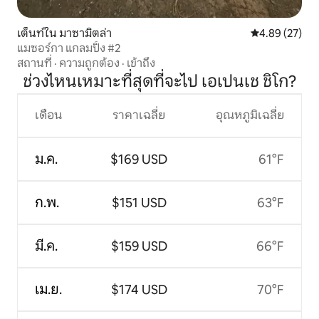
เต็นท์ใน มาซามิตล่า
คะแนนเฉลี่ย 4.
4.89 (27)
แมซอร์กา แกลมปิ้ง #2
สถานที่
·
ความถูกต้อง
·
เข้าถึง
ช่วงไหนเหมาะที่สุดที่จะไป เอเปนเช ชิโก?
เดือน
ราคาเฉลี่ย
อุณหภูมิเฉลี่ย
ม.ค.
$169 USD
61°F
ก.พ.
$151 USD
63°F
มี.ค.
$159 USD
66°F
เม.ย.
$174 USD
70°F