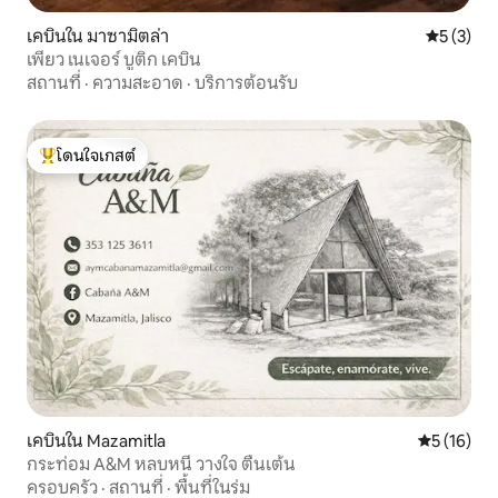
เคบินใน มาซามิตล่า
คะแนนเฉลี่
5 (3)
เพียว เนเจอร์ บูติก เคบิน
สถานที่
·
ความสะอาด
·
บริการต้อนรับ
โดนใจเกสต์
โดนใจเกสต์ที่สุด
เคบินใน Mazamitla
คะแนนเฉลี่ย
5 (16)
กระท่อม A&M หลบหนี วางใจ ตื่นเต้น
ครอบครัว
·
สถานที่
·
พื้นที่ในร่ม