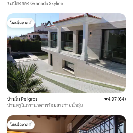
เรื่องราวเล่าว่าในช่วงปี 1679 ถึง 1682 ทั่วทั้ง
ระเบียงของ Granada Skyline
จังหวัดกรานาดาได้รับผลกระทบจากโรคระ
บาดบูโบนิก อย่างไรก็ตาม เอลเรอาเลโฮเป็น
ย่านที่ได้รับผลกระทบน้อยที่สุด และผู้คน
โดนใจเกสต์
คิดว่ามันเป็นเพราะพวกเขาสวดมนต์ต่อ
โดนใจเกสต์
หน้ารูปปั้นนี้ ความเคารพนับถือที่มีต่อ
พระองค์เพิ่มขึ้นมากจนแม้แต่อาร์ชบิชอป
Fray Bernardo de los Ríos Guzmán ก็
ประกาศว่า ใครก็ตามที่สวดพระองค์ Cristo
de los Favores ด้วยคำสวดพระบิดาและ
สวดพระแม่มารีย์ จะได้รับการให้อภัย 40 วัน
ในปัจจุบัน ทุกวันศุกร์ประเสริฐ ผู้คนจำนวน
มากจะมารวมตัวกันรอบๆ รูปปั้นในเวลา
15:00 น. เพื่อสวดมนต์และขอพรสามข้อ
ห่างออกไป 160 เมตร (เดิน 2 นาที) เราจะพบ
กับโบสถ์ซานโตโดมิงโก ซึ่งเป็นที่ฝังศพของ
ขุนนางในกรานาดา คุณไม่ควรพลาดการ
เยี่ยมชมพิพิธภัณฑ์ Casa de los Tiros ซึ่ง
บ้านใน Peligros
คะแนนเฉลี่ย 4.
4.97 (64)
อยู่ห่างจากอพาร์ทเมนท์ 80 เมตร (เดิน 1
บ้านหรูในกรานาดาพร้อมสระว่ายน้ำอุ่น
นาที) พิพิธภัณฑ์แห่งนี้สร้างขึ้นระหว่างปี
1530 ถึง 1540 ในลักษณะคล้ายกับ
พระราชวังในกรานาดาในยุคนั้น และได้รับ
โดนใจเกสต์
ชื่อตามปืนใหญ่ที่โผล่ออกมาระหว่างป้อม
โดนใจเกสต์
ปราการ มันเป็นส่วนหนึ่งของกำแพงของ