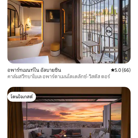
ย่าน Alfareros จึงมีลักษณะเหมือนป้อม
ปราการทางทหาร โบสถ์ San Cecilio อยู่ห่าง
ออกไป 500 เมตร (เดิน 7 นาที) บ้านของปา
เดร ซัวเรซ (ติดกับพิพิธภัณฑ์ Casa de los
Tiros) วัด Convento de las Descalzas ที่
อยู่ห่างออกไป 250 เมตร (เดิน 3 นาที) หรือ
โบสถ์ San Matías ที่อยู่ห่างออกไป 240 เมตร
(เดิน 3 นาที) เป็นสถานที่ที่แขกของเราจะ
สามารถเพลิดเพลินกับเสน่ห์ของสถานที่
เหล่านั้นได้อย่างแน่นอน เมื่อเข้ามาข้างใน ที่
โถงทางเข้า เราจะเห็นว่ามันยังคงสภาพเดิม
อย่างสมบูรณ์: ประตูทางเข้า กระเบื้อง
อพาร์ทเมนท์ใน อัลบายซิน
คะแนนเฉลี่ย 5
5.0 (66)
บันไดหินอ่อน... การปรับเปลี่ยน/การ
คาล์มสวีทบาโบเล อพาร์ตาเมนโตเดลักซ์-วิสตัส ตอร์
ปรับปรุงเพียงอย่างเดียวคือการติดตั้งลิฟต์
ความตั้งใจของเราตั้งแต่แรกคือการดำเนิน
การต่อผ่านเฟอร์นิเจอร์และการตกแต่ง
โดนใจเกสต์
ด้วยแนวคิดในการเพิ่มสัมผัสส่วนตัว สิ่งที่
โดนใจเกสต์
สิ่งของจะมอบให้ได้ก็ต่อเมื่อสิ่งนั้นมี
เอกลักษณ์และทำขึ้นด้วยตัวเอง เรา
ต้องการให้ที่นี่เป็นที่น่ารัก และสื่อถึงความ
ตื่นเต้นที่เรามีในโครงการนี้ซึ่งเกิดขึ้นจาก
ความว่างเปล่าให้กับแขกของเรา ดังนั้น เรา
จึงเริ่มทำงาน เราผลิตเฟอร์นิเจอร์ ผลิตสิ่ง