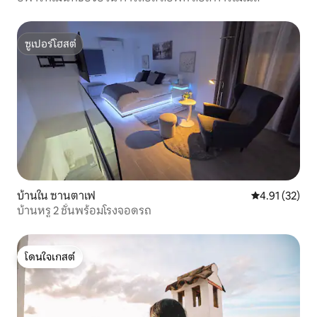
ซูเปอร์โฮสต์
ซูเปอร์โฮสต์
บ้านใน ซานตาเฟ
คะแนนเฉลี่ย 4.
4.91 (32)
บ้านหรู 2 ชั้นพร้อมโรงจอดรถ
โดนใจเกสต์
โดนใจเกสต์