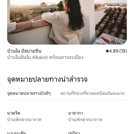
บ้านใน อัลบายซิน
คะแนนเฉลี่ย 4.
4.89 (19)
บ้านในฝันใน Albaicín พร้อมลานระเบียง
จุดหมายปลายทางน่าสำรวจ
จุดหมายปลายทางใกล้ๆ
สถานที่ท่องเที่ยวยอดนิยมในละแวก
มาดริด
มาลากา
บ้านพักตากอากาศ
บ้านพักตากอากาศ
บาเลนเซีย
เซบียา