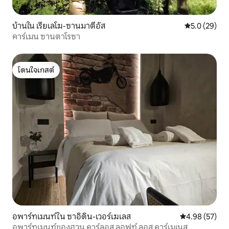
บ้านใน เรียเลโฆ-ซานมาตีอัส
คะแนนเฉลี่ย 5
5.0 (29)
คาร์เมน ซานตาโรซา
โดนใจเกสต์
โดนใจเกสต์
อพาร์ทเมนท์ใน ซาอิดิน-เวอร์เฆเลส
คะแนนเฉลี่ย 4.
4.98 (57)
อพาร์ทเมนท์ของฮวน คาร์ลอส ลอฟท์ ลอส คาร์เมเนส