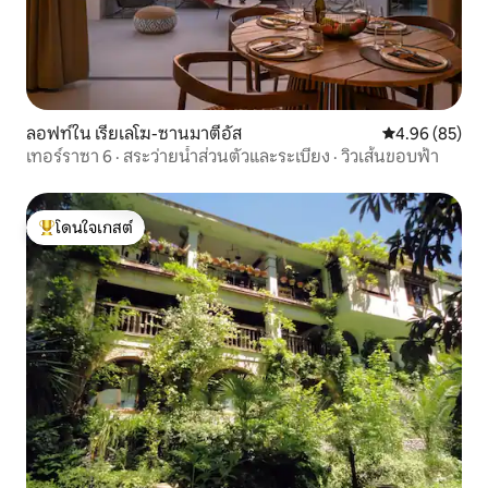
ทอ ของตกแต่ง... ในภาพเหล่านี้ คุณจะเห็น
ว่าภายในเวลาไม่กี่เดือน ทุกอย่างเริ่มมีรูป
แบบจนกลายเป็นอพาร์ทเมนท์ในปัจจุบัน
ลอฟท์ใน เรียเลโฆ-ซานมาตีอัส
คะแนนเฉลี่ย 4.
4.96 (85)
เทอร์ราซา 6 · สระว่ายน้ำส่วนตัวและระเบียง · วิวเส้นขอบฟ้า
โดนใจเกสต์
โดนใจเกสต์ที่สุด