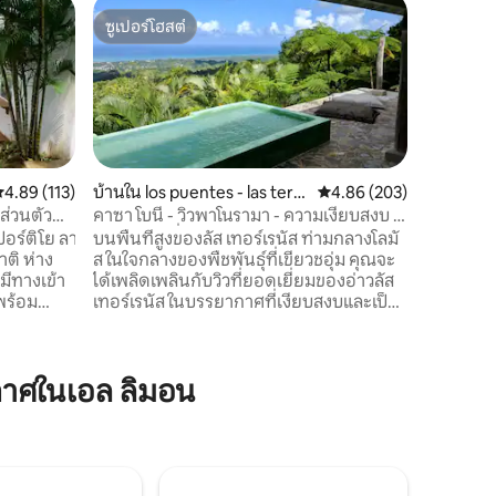
บ้านใน ล
ซูเปอร์โฮสต์
โดนใจเก
วิลล่า เด
ซูเปอร์โฮสต์
โดนใจเก
วิวสวยงา
วิลล่าของเราให
ไม่เหมือ
การผ่อนคลาย 2 ห้องนอน
ห้องน้ำในต
เล่น 2 ห้
คุณภาพสูง 3 ระเบียง 
ะแนนเฉลี่ย 4.89 จาก 5, 113 รีวิว
4.89 (113)
บ้านใน los puentes - las terr
คะแนนเฉลี่ย 4.86 จาก 5, 
4.86 (203)
วิวทะเลที
enas
ส่วนตัว
คาซา โบนี - วิวพาโนรามา - ความเงียบสงบ -
อาหารเช้
การใช้ชีวิตที่แสนสบาย
ปอร์ติโย ลา
บนพื้นที่สูงของลัส เทอร์เรนัส ท่ามกลางโลมั
คอลเลกชัน
าติ ห่าง
ส ในใจกลางของพืชพันธุ์ที่เขียวชอุ่ม คุณจะ
ธัญพืช 4
มีทางเข้า
ได้เพลิดเพลินกับวิวที่ยอดเยี่ยมของอ่าวลัส
กาแฟ สมู
พร้อม
เทอร์เรนัส ในบรรยากาศที่เงียบสงบและเป็น
บรอง) 3
ส่วนตัวอย่างไม่เหมือนใคร คุณจะได้รับ
ะห้องนั่ง
ประโยชน์จากความเย็นของโลมาและอาศัย
น้ำอินฟินิ
อยู่ที่นั่นโดยปราศจากยุง จากบ้านที่มีการ
าศในเอล ลิมอน
ร้อนหิน
ออกแบบที่เป็นเอกลักษณ์บนระดับความสูง
่พักที่มี
400 เมตร คุณสามารถลงไปยังหมู่บ้านลาส
 ชั่วโมง
เทอร์เรนัส และชายหาดของหมู่บ้านได้
ีวี ที่
ภายใน 10 นาที บ้านอยู่ในคอนโดมิเนียม
ดรายวัน
ขนาดเล็กที่มีบ้าน 6 หลัง มีการรักษาความ
ปลอดภัยตลอด 24 ชั่วโมง...