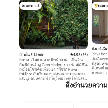
โดนใจเกสต์
โดนใจ
โดนใจเกสต์
โดนใจเกสต
บังกะโลใน
Playa Bon
บ้านใน El Limón
คะแนนเฉลี่ย 4.98 จาก 5, 
4.98 (56)
แท้จริง!
สัมผัสควา
คอทเทจริมชายหาดมีพนักงาน - เดิน 2 นาที
ที่สุดบนพ
ถึงชายหาด
ยินดีต้อนรับสู่ Casa Madera กระท่อมไม้ที่ไม่
พิเศษสไตล
เหมือนใครเดินเพียง 2 นาทีจาก Playa
หาดอย่าง
Estillero อันเงียบสงบ ผ่อนคลายท่ามกลาง
ออกแบบมาส
แสงแดดบนดาดฟ้าที่กว้างขวางหรือริมสระ
(สูงสุด 
ว่ายน้ำส่วนตัวของคุณทั้งหมดล้อมรอบด้วย
สิ่งอำนวยควา
สบายที่ทัน
ต้นไม้เขียวชอุ่ม ตั้งอยู่ในพื้นที่ส่วนตัวที่เงียบ
กันเสียงสไ
สงบเหมาะสำหรับการพักผ่อนกับครอบครัว
สำรองพลังงานแ
หรือการพักผ่อนช่วงวันหยุดสุดสัปดาห์
ระเบียงที
เพลิดเพลินกับอาหารโดมินิกันแท้ๆ ที่
คน เตียงน
พนักงานของเราเตรียมไว้ พร้อมบริการ