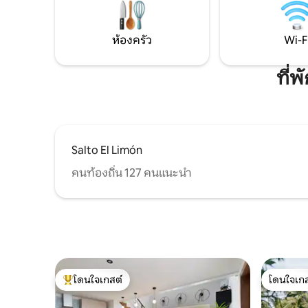
หน้าเข้าหาทะเล Wi-Fi ความเ
ทำความสะอาดเต็มรูปแบบ ขับรถไม่ไกลไปยัง
ทันสมัยพร้
เมืองลาสเทอร์เรนัสที่มีชีวิตชีวา อัญมณีที่
การเข้าพั
ซ่อนอยู่นี้เป็นที่พักผ่อนที่สมบูรณ์แบบของ
ห้องครัว
Wi-F
คุณ นิตยสารเดินทาง Dwell ฉบับที่ 8/2025
ที่
Salto El Limón
คนท้องถิ่น 127 คนแนะนำ
โดนใจเกสต์
โดนใจเกส
โดนใจเกสต์ที่สุด
โดนใจเกส