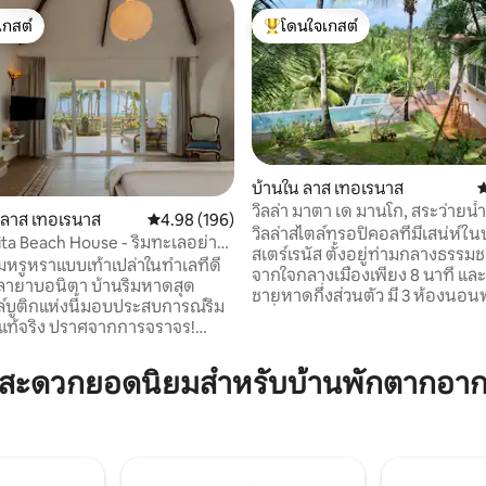
เกสต์
โดนใจเกสต์
์ที่สุด
โดนใจเกสต์ที่สุด
บ้านใน ลาส เทอเรนาส
ค
วิลล่า มาตา เด มานโก, สระว่ายน้ำ
 ลาส เทอเรนาส
คะแนนเฉลี่ย 4.98 จาก 5, 196 รีวิว
4.98 (196)
ลาส เทร์เรนัส
วิลล่าสไตล์ทรอปิคอลที่มีเสน่ห์ใน
ita Beach House - ริมทะเลอย่าง
56 รีวิว
สเตร์เรนัส ตั้งอยู่ท่ามกลางธรรมช
มหรูหราแบบเท้าเปล่าในทำเลที่ดี
จากใจกลางเมืองเพียง 8 นาที และ
ลายาบอนิตา บ้านริมหาดสุด
ชายหาดกึ่งส่วนตัว มี 3 ห้องนอน
์บูติกแห่งนี้มอบประสบการณ์ริม
เครื่องปรับอากาศ (รวมถึงเรือนรั
แท้จริง ปราศจากการจราจร!
ห้องน้ำ ห้องครัวแบบเกาะกลาง แล
ำหรับคู่รัก 1 คู่หรือครอบครัว
เล่นกว้างขวาง ด้านนอก มีสระว่าย
4 คน) โดยผสมผสานความสะดวก
มสะดวกยอดนิยมสำหรับบ้านพักตากอาก
ตี้ที่น่าตื่นตาตื่นใจ พร้อมอ่างน้ำ
สมัยเข้ากับความยั่งยืน: หน้าต่าง
ธรรมชาติ และสวนในฝัน ตั้งอยู่ในที
ตล์ยุโรป มุ้งลวดกันยุง ระบบ
ระบบรักษาความปลอดภัยตลอด 24
สงอาทิตย์ เพลิดเพลินกับ
ทุกวัน มีสนามเทนนิส Wi-Fi สมาร์ทท
่งดงามพร้อมอ่างอาบน้ำสำหรับ 2
จอดรถ และบริการทำความสะอา
อนเล่น + เบอร์บีคิว ทั้งหมดหัน
สวรรค์แคริบเบียนรอคุณอยู่!