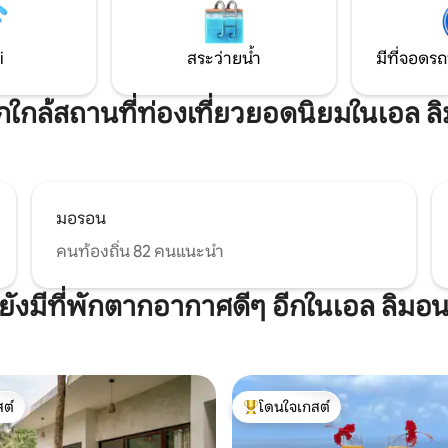
ร็วสูง ห้องครัว
อมเครื่องล้างจาน + Netflix เพื่อ
กที่สมบูรณ์แบบ
i
สระว่ายน้ำ
มีที่จอดรถ
พักใกล้สถานที่ท่องเที่ยวยอดนิยมในเอล ล
มอรอน
คนท้องถิ่น 82 คนแนะนำ
ยังมีที่พักตากอากาศดีๆ อีกในเอล ลิมอ
ต์
โดนใจเกสต์
ต์
โดนใจเกสต์ที่สุด