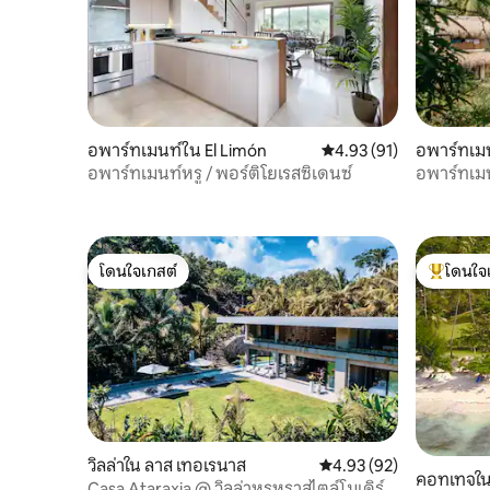
อพาร์ทเมนท์ใน El Limón
คะแนนเฉลี่ย 4.93 จาก 5, 
4.93 (91)
อพาร์ทเมน
อพาร์ทเมนท์หรู / พอร์ติโยเรสซิเดนซ์
อพาร์ทเม
โดนใจเกสต์
โดนใจ
โดนใจเกสต์
โดนใจเกสต
วิลล่าใน ลาส เทอเรนาส
คะแนนเฉลี่ย 4.93 จาก 5, 
4.93 (92)
คอทเทจใน
Casa Ataraxia @ วิลล่าหรูหราสไตล์โมเดิร์น