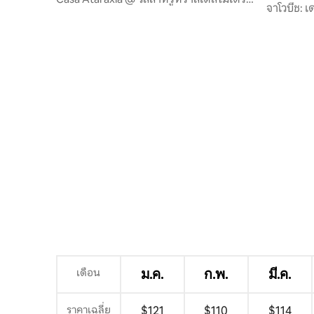
จาโวบีช: 
ลาสเทอเรนาส
เดือน
ม.ค.
ก.พ.
มี.ค.
ราคาเฉลี่ย
$121
$110
$114