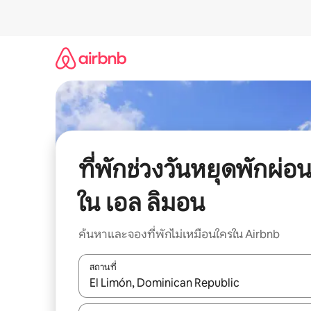
ข้าม
ไป
ยัง
เนื้อหา
ที่พักช่วงวันหยุดพักผ่อ
ใน เอล ลิมอน
ค้นหาและจองที่พักไม่เหมือนใครใน Airbnb
สถานที่
ใช้ลูกศรขึ้นลง หรือใช้การสัมผัสหรือปัด เพื่อสำรวจผ