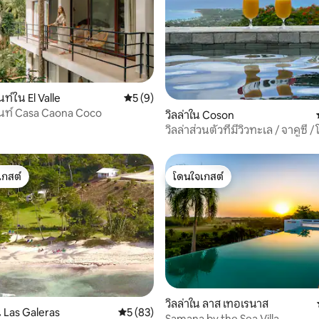
91 รีวิว
ท์ใน El Valle
คะแนนเฉลี่ย 5 จาก 5, 9 รีวิว
5 (9)
นท์ Casa Caona Coco
วิลล่าใน Coson
วิลล่าส่วนตัวที่มีวิวทะเล / จาคูซี 
เกสต์
โดนใจเกสต์
์ที่สุด
โดนใจเกสต์
92 รีวิว
วิลล่าใน ลาส เทอเรนาส
 Las Galeras
คะแนนเฉลี่ย 5 จาก 5, 83 รีวิว
5 (83)
Samana by the Sea Villa