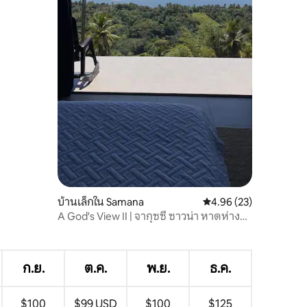
บ้านเล็กใน Samana
คะแนนเฉลี่ย 4.96 จาก 5,
4.96 (23)
A God's View II | จากุซซี่ ซาวน่า หาดห่าง
ออกไป 6 นาที
ก.ย.
ต.ค.
พ.ย.
ธ.ค.
$100
$99 USD
$100
$125