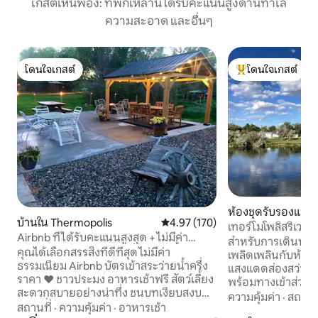
เกสต์เห็นพ้อง: ที่พักเหล่านี้ได้รับคะแนนสูงด้านทำเล
ความสะอาด และอื่นๆ
โดนใจเกสต์
โดนใจเกสต์
โดนใจเกสต์
โดนใจเกสต์ที่สุด
ห้องชุดรับรองแขก
บ้านใน Thermopolis
คะแนนเฉลี่ย 4.97 จาก 5, 170 รีวิว
4.97 (170)
polis
เทอร์โมโพลิสริเวอร์
Airbnb ที่ได้รับคะแนนสูงสุด + ไม่มีค่า
สำหรับการเดินทาง 
ธรรมเนียม | เหมาะอย่างยิ่ง | สัตว์เลี้ยง
คุณได้เลือกสรรสิ่งที่ดีที่สุด ไม่มีค่า
เพลิดเพลินกับห้องส
ธรรมเนียม Airbnb บัตรเข้าสระว่ายน้ำครึ่ง
แสงแดดส่องสว่างสำ
ราคา ❤ ชาวประมง อาหารเช้าฟรี สัตว์เลี้ยง
พร้อมทางเข้าส่วนตั
สะดวกสบายอย่างน่าทึ่ง ชนบทเงียบสงบ
(เตียงควีนไซส์ 1 เตียง) จุดแวะพักที่ส
ความคุ้มค่า
·
สถานที
ทำเลที่สมบูรณ์แบบอยู่ห่างจากการผจญภัย
สถานที่
·
ความคุ้มค่า
·
อาหารเช้า
แบบสำหรับนักเดิน