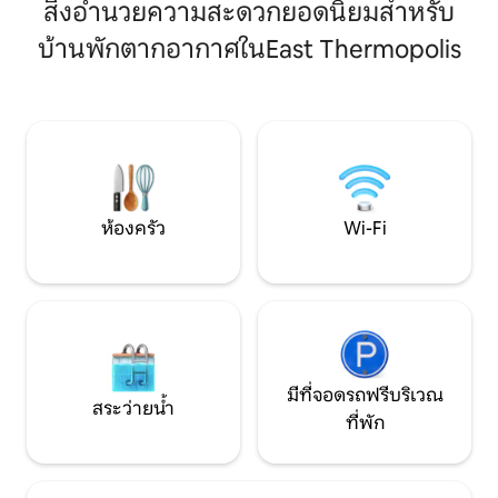
ทั้งหมดของคุณไม่ถึงนาที สะอาดระดับ 5
สิ่งอำนวยความสะดวกยอดนิยมสำหรับ
เทตัน อุทยานเยลโ
ดาว 3 ห้องนอน/เตียงควีนไซส์ 3 หรือ 4
Beartooth Scenic 
บ้านพักตากอากาศในEast Thermopolis
เตียง ห้องน้ำ 2 ห้อง ชั้นเดียวสะดวกสบาย
เดินไปยังร้านอาหา
อยู่ใกล้บ่อน้ำพุร้อนดรีมพูลส์มาก ล่องเรือได้
ประวัติศาสตร์ ~ ดื่
ในบล็อกเดียวกัน ติดกับเดอะ WY ไดโนเซอร์
~ ตกปลา หรือล่องแม
เซ็นเตอร์ มีศาลาริมสวนหลังบ้าน ผู้เข้าพัก
ไดโนเสาร์ไวโอมิงแล
ชอบทุกอย่าง ถนนทุกสายนำไปสู่
ศาสตร์เคาน์ตีที่มีช
Thermopolis River Walk Home ที่ Hot
เดียวที่น่าสนใจ
Springs State Park
ห้องครัว
Wi-Fi
มีที่จอดรถฟรีบริเวณ
สระว่ายน้ำ
ที่พัก