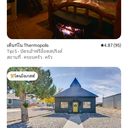
เต็นท์ใน Thermopolis
คะแนนเฉลี่ย 4.
4.87 (95)
Tipi 5 - บัตรเข้าฟรีฮ็อตสปริงส์
สถานที่
·
ครอบครัว
·
ครัว
โดนใจเกสต์
โดนใจเกสต์ที่สุด