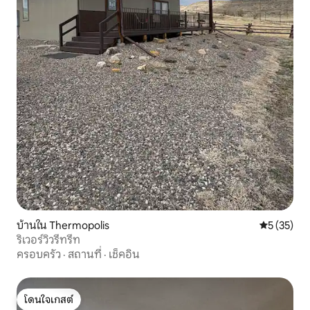
บ้านใน Thermopolis
คะแนนเฉลี่ย
5 (35)
ริเวอร์วิวรีทรีท
ครอบครัว
·
สถานที่
·
เช็คอิน
โดนใจเกสต์
โดนใจเกสต์