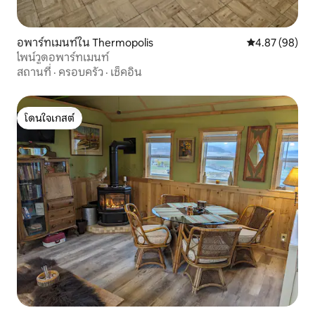
อพาร์ทเมนท์ใน Thermopolis
คะแนนเฉลี่ย 4.
4.87 (98)
ไพน์วูดอพาร์ทเมนท์
สถานที่
·
ครอบครัว
·
เช็คอิน
โดนใจเกสต์
โดนใจเกสต์