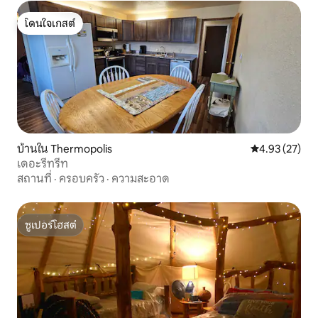
โดนใจเกสต์
โดนใจเกสต์
บ้านใน Thermopolis
คะแนนเฉลี่ย 4.
4.93 (27)
เดอะรีทรีท
สถานที่
·
ครอบครัว
·
ความสะอาด
ซูเปอร์โฮสต์
ซูเปอร์โฮสต์