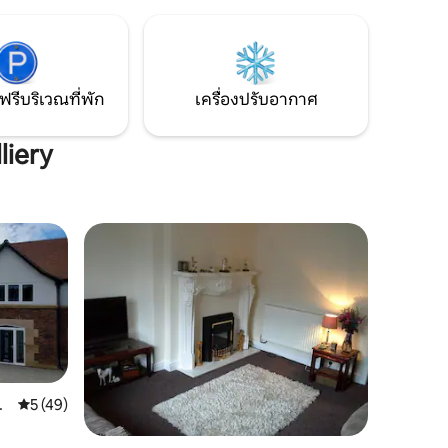
Harbour อยู่ห่างออกไป 5 นาที เครือข่าย
ุณหรอก!
วงจรแห่งชาติเส้นทางที่ 1 และ Castle Eden
ร้านอาหาร
Dene ซึ่งเป็นป่าประวัติศาสตร์และสถานที่ที่
น่าสนใจทางวิทยาศาสตร์เป็นพิเศษอยู่ที่
การพัก
หน้าประตู
พิ่งเจอ
ฟรีบริเวณที่พัก
เครื่องปรับอากาศ
liery
on
คะแนนเฉลี่ย 5 จาก 5, 49 รีวิว
5 (49)