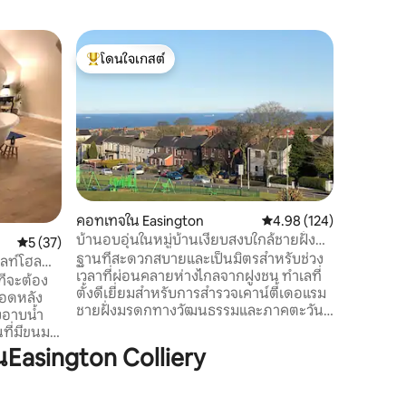
บ้านใน Bl
โดนใจเกสต์
โดนใจเก
Sooty Ba
โดนใจเกสต์ที่สุด
โดนใจเก
Arty, tw
ex-collier
up and co
amenities
beach, C
river and viaduct. บ้า
ผนังศิลปะ
อุปกรณ์ค
คอทเทจใน Easington
คะแนนเฉลี่ย 4.98 จาก 5, 
4.98 (124)
ห้องน้ำพร
บ้านอบอุ่นในหมู่บ้านเงียบสงบใกล้ชายฝั่งอีส
คะแนนเฉลี่ย 5 จาก 5, 37 รีวิว
5 (37)
ที่จอดรถร
ต์เดอร์แฮม
ฐานที่สะดวกสบายและเป็นมิตรสำหรับช่วง
ด้านหลัง
ลท์โฮล
เวลาที่ผ่อนคลายห่างไกลจากฝูงชน ทำเลที่
พร้อมพื้นที่ที่นั่
ี่จะต้อง
ตั้งดีเยี่ยมสำหรับการสำรวจเคาน์ตี้เดอแรม
เลี้ยงที่
กอดหลัง
ชายฝั่งมรดกทางวัฒนธรรมและภาคตะวัน
งอาบน้ำ
ออกเฉียงเหนือของอังกฤษ ใกล้ศูนย์การค้า
ที่มีขนม
เอ 19 และเอาท์เล็ตขับรถ 15 นาทีถึงเดอร์
างพาโนรา
asington Colliery
แฮมซิตีแต่ละเส้นทางไปยังใจกลางนิวคาส
วิวชนบท
เซิลและนอร์ทยอร์กเชียร์ 30 นาที สำหรับผู้ที่
นพร้อม
ต้องการสำรวจกิจกรรมกลางแจ้ง Seaham
ฟลิกซ์