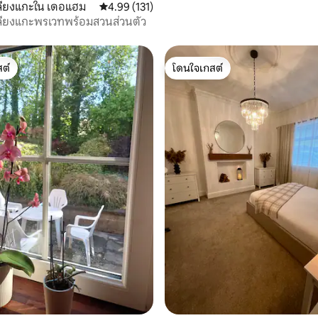
ลี้ยงแกะใน เดอแฮม
คะแนนเฉลี่ย 4.99 จาก 5, 131 รีวิว
4.99 (131)
ลี้ยงแกะพรเวทพร้อมสวนส่วนตัว
ต์
โดนใจเกสต์
ต์
โดนใจเกสต์