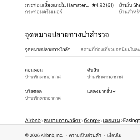
กระท่อมเลี้ยงแกะใน Hamsterl
คะแนนเฉลี่ย 4.92 จาก 5, 
4.92 (61)
บ้านใน Sh
ey Mill
กระท่อมดรีมเมอร์
บ้านสำหรั
จอดรถแล
จุดหมายปลายทางน่าสำรวจ
จุดหมายปลายทางใกล้ๆ
สถานที่ท่องเที่ยวยอดนิยมในล
ลอนดอน
ดับลิน
บ้านพักตากอากาศ
บ้านพักตากอากาศ
บริสตอล
แสดงมากขึ้น
บ้านพักตากอากาศ
Airbnb
สหราชอาณาจักร
อังกฤษ
เดอแรม
Easingt
© 2026 Airbnb, Inc.
ความเป็นส่วนตัว
เงื่อนไข