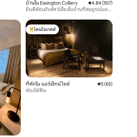
บ้านใน Easington Colliery
คะแนนเฉลี่ย 4.84 จาก 5, 
4.84 (557)
ยินดีต้อนรับสัตว์เลี้ยงในบ้านที่สมบูรณ์นอน
ได้ 4 คน
โดนใจเกสต์
โดนใจเกสต์ที่สุด
ที่พักใน นอร์ธไทน์ไซด์
คะแนนเฉลี่ย 5 จาก 5,
5 (65)
ห้องใต้ดิน