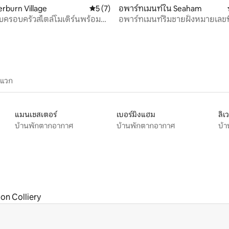
61 รีวิว
erburn Village
คะแนนเฉลี่ย 5 จาก 5, 7 รีวิว
5 (7)
อพาร์ทเมนท์ใน Seaham
บครอบครัวสไตล์โมเดิร์นพร้อมที่
อพาร์ทเมนท์ริมชายฝั่งหมายเลขที
ะสวน
ะแวก
แมนเชสเตอร์
เบอร์มิงแฮม
ลิเ
บ้านพักตากอากาศ
บ้านพักตากอากาศ
บ้
on Colliery