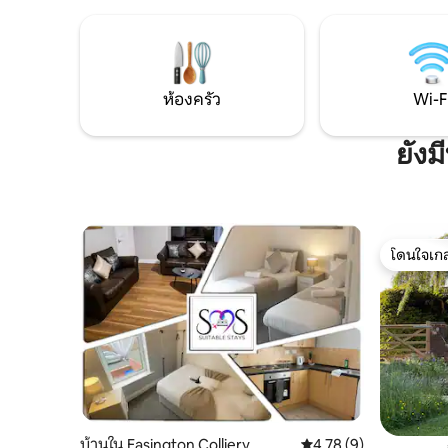
Airbnb ของเรามีทุกสิ่งที่คุณต้องการเพื่อให้
ทำเลที่ยอ
รู้สึกเหมือนอยู่บ้าน ตั้งอยู่ในทำเลที่มีบริการ
มหาวิหารด
ขนส่งอยู่ด้านนอก ใกล้กับดาร์แฮม ซันเดอร์
ศูนย์การค้า เหมาะสำหรับการพักผ
แลนด์ พิพิธภัณฑ์บีมิช และเขตอนุรักษ์
เมือง การ
ธรรมชาติ นอกจากนี้ยังมีร้านค้า ร้านอาหาร
เยี่ยมชมม
ห้องครัว
Wi-F
แบบซื้อกลับบ้าน และผับอยู่ใกล้เคียง
ยังม
โดนใจเกส
โดนใจเกส
บ้านใน Easington Colliery
คะแนนเฉลี่ย 4.78 จาก 5,
4.78 (9)