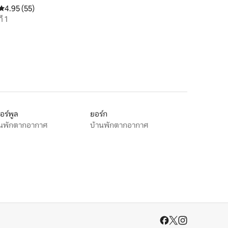
คะแนนเฉลี่ย 4.95 จาก 5, 55 รีวิว
4.95 (55)
่ 1
วอร์พูล
ยอร์ก
านพักตากอากาศ
บ้านพักตากอากาศ