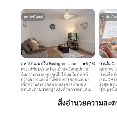
ซูเปอร์โฮสต์
ซูเปอร์โฮ
ซูเปอร์โฮสต์
ซูเปอร์โฮ
อพาร์ทเมนท์ใน Easington Lane
คะแนนเฉลี่ย 5 จาก 5,
5 (18)
บ้านใน Car
สวรรค์ที่อบอุ่นเหมือนบ้านพร้อมอุปกรณ์
คอทเทจ 3 
ครบครัน
พักได้ 6 ท
ลืมความกังวลของคุณไปได้เลยในที่พักที่
บ้านสไตล์
กว้างขวางแห่งนี้ ซึ่งได้รับการออกแบบมา
ย่าน DH1 ข
เพื่อความสะดวกสบายและการพักผ่อน
สูงสุด 6 คน
ตกแต่งตามมาตรฐานสูงด้วยการตกแต่งที่
ปรับปรุงให
ทันสมัย มีห้องครัวแบบเปิดโล่งที่สว่างไสว
พื้นที่รั
เครื่องซักผ้าและเครื่องอบผ้า และทุกสิ่งที่
ห้องน้ำสไต
สิ่งอำนวยความสะด
คุณต้องการสำหรับการเข้าพักที่ไร้กังวล ไม่
นอนขนาดคิ
ว่าคุณจะมาเยือนเพื่อทำงาน พักผ่อนกับ
เตียง เหม
ครอบครัว หรือพักผ่อนอย่างเงียบสงบ ที่พัก
เพื่อนๆ ที่จอดรถด้านหน้าและด้านหลัง