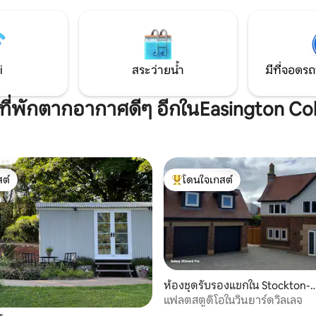
ดเยี่ยม—ขับรถเพียงไม่กี่นาทีจาก
อย่างสนุกสนาน – เราไม่ตัดสินค
ูรัม ปราสาทดูรัม และอยู่ใกล้กับ
เดิน 2 นาทีถึงผับที่อบอุ่น และมี
่อนใน
ชั้นเยี่ยมอยู่ใกล้ๆ สวรรค์แห่งความสงบและ
เข้าพักแบบครอบครัว หรือการ
หรูหราที่มีเครื่องปรับอากาศเพื่อ
หาวิทยาลัยดูรัม
ผ่อน! มีอะไรฉลองอยู่ใช่ไหม? คุณเ
i
สระว่ายน้ำ
มีที่จอดรถ
ที่พักที่สมบูรณ์แบบ!
ีที่พักตากอากาศดีๆ อีกในEasington Col
ต์
โดนใจเกสต์
ต์
โดนใจเกสต์ที่สุด
ห้องชุดรับรองแขกใน Stockton-
-Tees
แฟลตสตูดิโอในวินยาร์ดวิลเลจ
 9 รีวิว