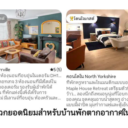
สต์
โดนใจเกสต์
สต์
โดนใจเกสต์ที่สุด
 18 รีวิว
rville
คะแนนเฉลี่ย 5 จาก 5, 5 รีวิว
5 (5)
ห้องนอนที่อบอุ่นในเดอรัม DH1 |
คอนโดใน North Yorkshire
่าน|ที่จอดรถ
คอทเทจ 3 ห้องนอนที่มีสไตล์ใน
ที่พักหรูหราและโรแมนติกแบบบอ
องเดอรัม รองรับผู้เข้าพักได้
อย่าพลาดนะ...
Maple House Retreat เตรียมตัวท
 ที่พักแห่งนี้เพิ่งได้รับการ
ว้าว… ลองนึกถึงหมอนนุ่มที่โอบ
ม่ มีเลานจ์ที่อบอุ่น ห้องครัวและ
ของคุณ ชุดคลุมอาบน้ำสุดหรู อ่า
บประทานอาหารแบบเปิดโล่ง รวมถึง
แบบมีฝาปิด มุมทำกาแฟและตู้เย็น
ล์ร่วมสมัยที่มีฝักบัวอาบน้ำ ห้อง
หวาน และมุมนั่งสบายที่มีหน้าต่
วกยอดนิยมสำหรับบ้านพักตากอากาศในE
งไซส์ 2 ห้องและห้องพักแบบ 2
มาจากพื้นจรดเพดานที่มองเห็น
าะสำหรับครอบครัวหรือกลุ่ม
สวยงาม ที่รอให้คุณมานั่งพักผ่อ
หนังสือดี ๆ ไวน์สักแก้ว และดูเน็ต