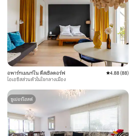
อพาร์ทเมนท์ใน ดึสเซิลดอร์ฟ
คะแนนเฉลี่ย 4.8
4.88 (88)
โอเอซิสส่วนตัวในใจกลางเมือง
ซูเปอร์โฮสต์
ซูเปอร์โฮสต์