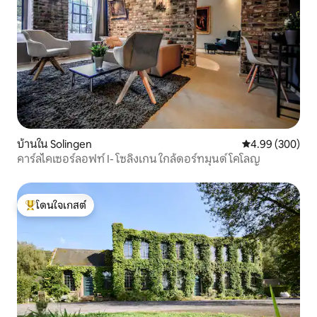
บ้านใน Solingen
คะแนนเฉลี่ย 4.99
4.99 (300)
คาร์ลไคเซอร์ลอฟท์ I- โซลิงเกน ใกล้ดอร์ทมุนด์ โคโลญ
โดนใจเกสต์
โดนใจเกสต์ที่สุด