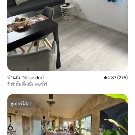
บ้านใน Düsseldorf
คะแนนเฉลี่ย 4.8
4.87 (276)
ที่พักในดึสเซิลดอร์ฟ
ซูเปอร์โฮสต์
ซูเปอร์โฮสต์