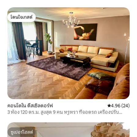
โดนใจเกสต์
โดนใจเกสต์
คอนโดใน ดึสเซิลดอร์ฟ
คะแนนเฉลี่ย 4.
4.96 (24)
3 ห้อง 120 ตร.ม. สูงสุด 9 คน หรูหรา ที่จอดรถ เครื่องปรับ
อากาศ
ซูเปอร์โฮสต์
ซูเปอร์โฮสต์