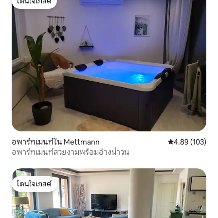
โดนใจเกสต์
โดนใจเกสต์
อพาร์ทเมนท์ใน Mettmann
คะแนนเฉลี่ย 4.8
4.89 (103)
อพาร์ทเมนท์สวยงามพร้อมอ่างน้ำวน
โดนใจเกสต์
โดนใจเกสต์