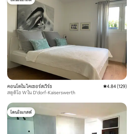
โดนใจเกสต์
คอนโดใน ไคเซอร์สเวิร์ธ
คะแนนเฉลี่ย 4.8
4.84 (129)
สตูดิโอ W ใน D'dorf-Kaiserswerth
โดนใจเกสต์
โดนใจเกสต์