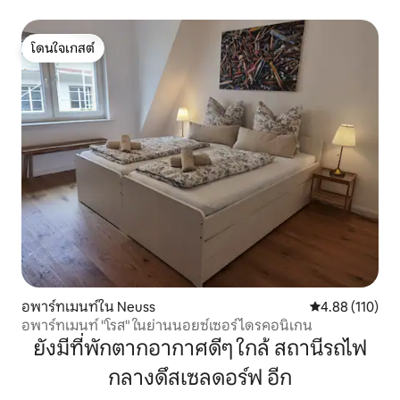
โดนใจเกสต์
โดนใจเกสต์
อพาร์ทเมนท์ใน Neuss
คะแนนเฉลี่ย 4.8
4.88 (110)
อพาร์ทเมนท์ "โรส" ในย่านนอยซ์เซอร์ ไดรคอนิเกน
ยังมีที่พักตากอากาศดีๆ ใกล้ สถานีรถไฟ
กลางดึสเซลดอร์ฟ อีก