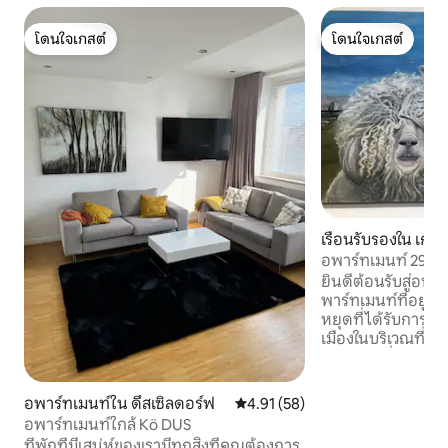
โดนใจเกสต์
โดนใจเกสต์
โดนใจเกสต์
โดนใจเกสต์
เรือนรับรองใน เกอเ
อพาร์ทเมนท์ 29 A
ยินดีต้อนรับสู่อพาร์ตเม
พาร์ทเมนท์ที่อยู่อ
หยุดที่ได้รับการปรั
เมืองในบริเวณที่เง
ห้องนอนที่มีเตียงเด
สามารถดันเข้าหากัน
นั่งเล่น-รับประทานอ
อพาร์ทเมนท์ใน ดึสเซิลดอร์ฟ
คะแนนเฉลี่ย 4.91 จาก 5, 58 รีวิว
4.91 (58)
อาบน้ำ ที่พักมีพื้น
อพาร์ทเมนท์ใกล้ Kö DUS
ตร.ฟุต) และเหมาะสำหรับ
ที่พักที่มีเสน่ห์ของเรามีทุกสิ่งที่คุณต้องการ