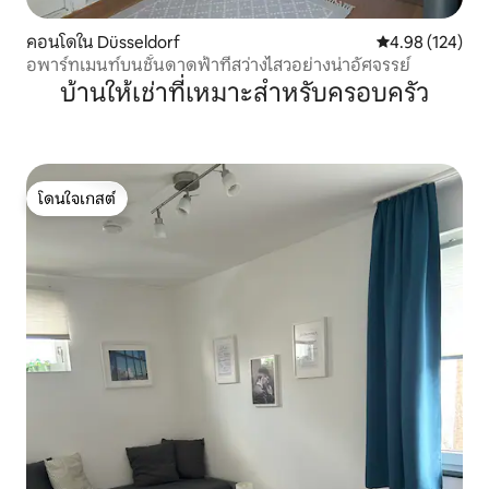
คอนโดใน Düsseldorf
คะแนนเฉลี่ย 4.9
4.98 (124)
อพาร์ทเมนท์บนชั้นดาดฟ้าที่สว่างไสวอย่างน่าอัศจรรย์
บ้านให้เช่าที่เหมาะสำหรับครอบครัว
โดนใจเกสต์
โดนใจเกสต์