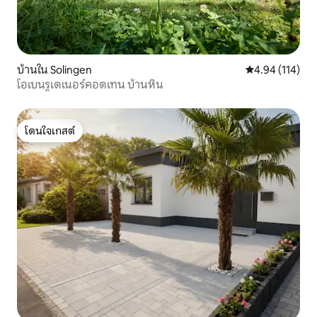
บ้านใน Solingen
คะแนนเฉลี่ย 4.9
4.94 (114)
โอเบนรูเดเนอร์คอตเทน บ้านหิน
โดนใจเกสต์
โดนใจเกสต์