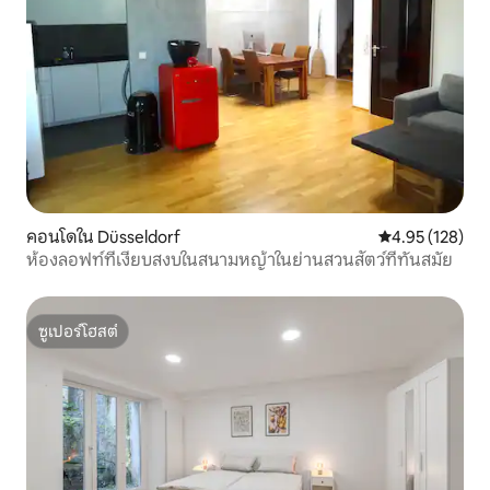
คอนโดใน Düsseldorf
คะแนนเฉลี่ย 4.9
4.95 (128)
ห้องลอฟท์ที่เงียบสงบในสนามหญ้าในย่านสวนสัตว์ที่ทันสมัย
ซูเปอร์โฮสต์
ซูเปอร์โฮสต์