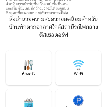
แยกต่างหากและที่
สำหรับการเข้าพักที่น่ารื่นรมย์ พื้นที่นอน
ประตูเลย :)) มีบริการรถรับส่งเมื่อต้องการ:
และพื้นที่นั่งเล่นที่กว้างขวางมีเตียงคู่แบบ
สนามบิน 30 ยูโร สถานีร
ดึงออกที่สะดวกสบายให้บรรยากาศที่ผ่อน
ดูแลเด็กตามที่นัดห
คลายสำหรับการนอนหลับพักผ่อน ห้อง
สิ่งอำนวยความสะดวกยอดนิยมสำหรับ
ชั่วโมง
ครัวที่มีชีวิตเป็นสถานที่ที่เหมาะสำหรับการ
บ้านพักตากอากาศใกล้สถานีรถไฟกลาง
ทำอาหารมื้อโปรดของคุณหรือเพียงแค่
เพลิดเพลินกับกาแฟสักแก้ว มีอุปกรณ์ครบ
ดึสเซลดอร์ฟ
ครันพร้อมเครื่องใช้ไฟฟ้าที่ทันสมัยเช่นเตา
ตู้เย็นไมโครเวฟและเครื่องชงกาแฟ พื้นที่รับ
ประทานอาหารเชิญชวนให้คุณเพลิดเพลิน
กับการรับประทานอาหารร่วมกัน หรืออาจ
จะเพลิดเพลินกับกาแฟยามเช้าที่ระเบียง
ห้องนั่งเล่นตกแต่งด้วยโซฟา 2 ที่นั่งที่
สะดวกสบาย 2 ตัวเหมาะสำหรับการพัก
ผ่อนและผ่อนคลายหลังจากวันที่ยาวนาน
เพลิดเพลินกับภาพยนตร์บนทีวีจอแบน (55
ห้องครัว
Wi-Fi
นิ้ว) หรือใช้ Wi-Fi ฟรีเพื่อติดต่อกับคนที่คุณ
รัก ห้องน้ำสไตล์โมเดิร์นมีอ่างอาบน้ำแบบ
ฝักบัว - อ่างอาบน้ำ มีผ้าเช็ดตัวสะอาดให้
คุณและยังมีของใช้ในห้องน้ำฟรีเพื่อความ
สะดวกสบายของคุณ อพาร์ทเมนท์ของเรา
ตั้งอยู่ในย่านเจแปนและเข้าถึงระบบขนส่ง
สาธารณะและสถานที่ท่องเที่ยวของเมืองได้