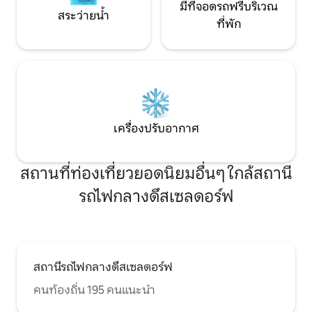
ดี โปรดทราบว่าอพาร์ทเมนท์อยู่บนชั้น 4 มี
มีที่จอดรถฟรีบริเวณ
สระว่ายน้ำ
ลิฟต์ นอกจากนี้ยังมีระเบียงที่มองเห็นลาน
ที่พัก
บ้าน นอกจากนี้คุณยังจะได้พบกับแหล่ง
ช้อปปิ้งร้านอาหารและคาเฟ่ใกล้ๆเพื่อให้การ
เข้าพักของคุณเพลิดเพลินยิ่งขึ้น สิ่งสำคัญ
คือต้องระบุว่าที่พักนี้ปลอดบุหรี่ สูบบุหรี่ได้
บนชานบ้านเท่านั้น เราหวังว่าจะได้ต้อนรับ
คุณที่อพาร์ทเมนท์ของเราและมอบ
ประสบการณ์ที่ไม่มีวันลืม
เครื่องปรับอากาศ
สถานที่ท่องเที่ยวยอดนิยมอื่นๆ ใกล้สถานี
รถไฟกลางดึสเซลดอร์ฟ
สถานีรถไฟกลางดึสเซลดอร์ฟ
คนท้องถิ่น 195 คนแนะนำ