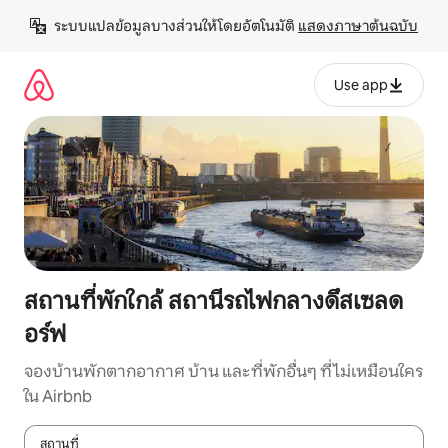
ข้าม
ระบบแปลข้อมูลบางส่วนให้โดยอัตโนมัติ 
แสดงภาษาต้นฉบับ
ไป
ยัง
เนื้อหา
Use app
สถานที่พักใกล้ สถานีรถไฟกลางดึสเซลด
อร์ฟ
จองบ้านพักตากอากาศ บ้าน และที่พักอื่นๆ ที่ไม่เหมือนใคร
ใน Airbnb
สถานที่