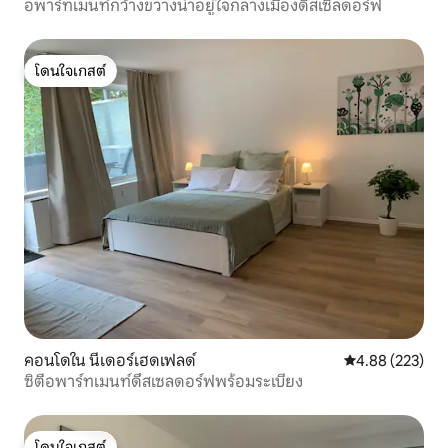
อพาร์ทเมนท์กว้างขวางน่าอยู่ใจกลางเมืองดึสเซิลดอร์ฟ
โดนใจเกสต์
โดนใจเกสต์
คอนโดใน นีเดอร์เฮดเฟลด์
คะแนนเฉลี่ย 4.8
4.88 (223)
ซิตี้อพาร์ทเมนท์ดึสเซลดอร์ฟพร้อมระเบียง
โดนใจเกสต์