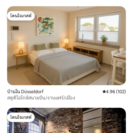
โดนใจเกสต์
โดนใจเกสต์
บ้านใน Düsseldorf
คะแนนเฉลี่ย 4.9
4.96 (102)
สตูดิโอใกล้สนามบิน/งานแฟร์/เมือง
โดนใจเกสต์
โดนใจเกสต์