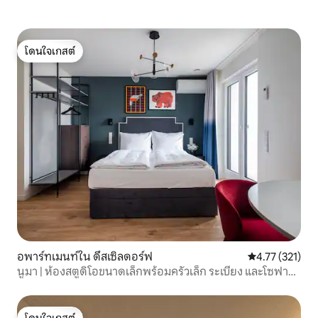
โดนใจเกสต์
โดนใจเกสต์
อพาร์ทเมนท์ใน ดึสเซิลดอร์ฟ
คะแนนเฉลี่ย 4.7
4.77 (321)
นูมา | ห้องสตูดิโอขนาดเล็กพร้อมครัวเล็ก ระเบียง และโซฟา
เบด
โดนใจเกสต์