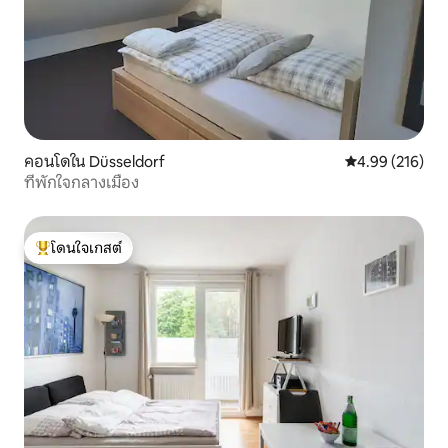
คอนโดใน Düsseldorf
คะแนนเฉลี่ย 4.9
4.99 (216)
ที่พักใจกลางเมือง
โดนใจเกสต์
โดนใจเกสต์ที่สุด