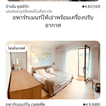
บ้านใน ดูสเบิร์ก
คะแนนเฉลี่ย 4.8
4.83 (143)
เสน่ห์แห่งรูร์พ็อตต์ในดึสบวร์ค
อพาร์ทเมนท์ให้เช่าพร้อมเครื่องปรับ
อากาศ
โดนใจเกสต์
โดนใจเกสต์
อพาร์ทเมนท์ใน เวเฟลพึต
คะแนนเฉลี่ย 4.9
4.9 (689)