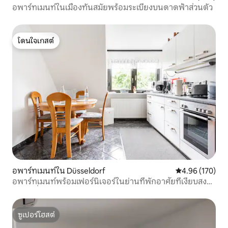
อพาร์ทเมนท์ในเมืองทันสมัยพร้อมระเบียงบนดาดฟ้าส่วนตัว
โดนใจเกสต์
โดนใจเกสต์
อพาร์ทเมนท์ใน Düsseldorf
คะแนนเฉลี่ย 4.9
4.96 (170)
อพาร์ทเมนท์พร้อมเฟอร์นิเจอร์ในย่านที่พักอาศัยที่เงียบสงบ
และน่ารื่นรมย์!
ซูเปอร์โฮสต์
ซูเปอร์โฮสต์