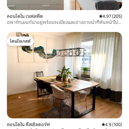
คอนโดใน เวเฟลพึต
คะแนนเฉลี่ย 4.9
4.97 (205)
อพาร์ทเมนท์น่าอยู่พร้อมระเบียงและอ่างอาบน้ำที่หันหน้าไป
ทางทิศใต้
โดนใจเกสต์
โดนใจเกสต์
คอนโดใน ดึสเซิลดอร์ฟ
คะแนนเฉลี่ย 4.
4.9 (100)