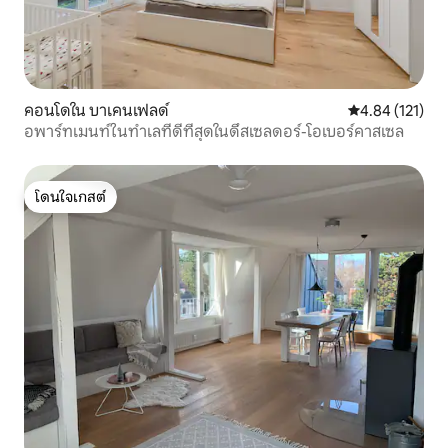
คอนโดใน บาเคนเฟลด์
คะแนนเฉลี่ย 4.8
4.84 (121)
อพาร์ทเมนท์ในทำเลที่ดีที่สุดในดึสเซลดอร์-โอเบอร์คาสเซล
โดนใจเกสต์
โดนใจเกสต์