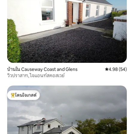
บ้านใน Causeway Coast and Glens
คะแนนเฉลี่ย 4.
4.98 (54)
วิวปราสาท, ไจแอนท์สคอสเวย์
โดนใจเกสต์
โดนใจเกสต์ที่สุด