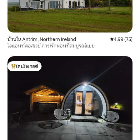
บ้านใน Antrim, Northern Ireland
คะแนนเฉลี่ย 4.
4.99 (75)
ไจแอนท์คอสเวย์ การพักผ่อนที่สมบูรณ์แบบ
โดนใจเกสต์
โดนใจเกสต์ที่สุด