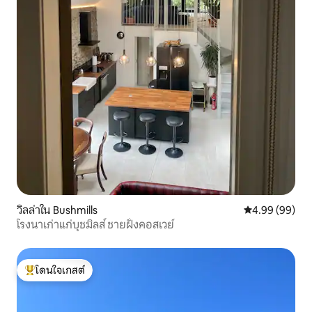
วิลล่าใน Bushmills
คะแนนเฉลี่ย 4.9
4.99 (99)
โรงนาเก่าแก่บุชมิลส์ ชายฝั่งคอสเวย์
โดนใจเกสต์
โดนใจเกสต์ที่สุด