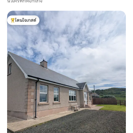
นิวโครฟท์คอทเทจ
โดนใจเกสต์
โดนใจเกสต์ที่สุด