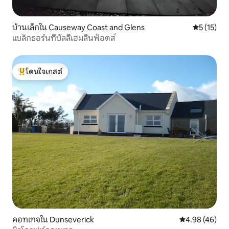
บ้านเล็กใน Causeway Coast and Glens
คะแนนเฉลี่ย
5 (15)
แบล็กธอร์นที่บัลลีเฮมลินพ็อดส์
โดนใจเกสต์
โดนใจเกสต์ที่สุด
คอทเทจใน Dunseverick
คะแนนเฉลี่ย 4.
4.98 (46)