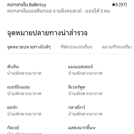
คอทเทจใน Ballintoy
คะแนนเฉลี่ย
5 (97)
คอทเทจในบอลลินทอย ชายฝั่งคอสเวย์ - นอนได้ 5 คน
จุดหมายปลายทางน่าสำรวจ
จุดหมายปลายทางใกล้ๆ
ที่พักประเภทอื่นๆ
สถานที่ท่องเที่
ดับลิน
แมนเชสเตอร์
บ้านพักตากอากาศ
บ้านพักตากอากาศ
เบอร์มิงแฮม
ลิเวอร์พูล
บ้านพักตากอากาศ
บ้านพักตากอากาศ
ยอร์ก
กลาสโกว์
บ้านพักตากอากาศ
บ้านพักตากอากาศ
กัลเวย์
แสดงมากขึ้น