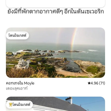
ยังมีที่พักตากอากาศดีๆ อีกในดันเซเวอริก
โดนใจเกสต์
โดนใจเกสต์
คอทเทจใน Moyle
คะแนนเฉลี่ย 4.
4.96 (71)
เดอะลุคเอาท์
โดนใจเกสต์
โดนใจเกสต์ที่สุด