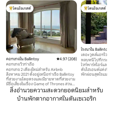
โดนใจเกสต์
โดนใจเกสต์
โดนใจเกสต์ที่สุด
โดนใจเกสต์ที่สุด
โรงนาใน Ballintoy
เดอะวูดส์แอทไวท์พ
คอทเทจใน Ballintoy
คะแนนเฉลี่ย 4.97 จาก 5, 208 รีวิว
4.97 (208)
หลบหนีไปที่กระท่อ
คอทเทจวิวท่าเรือ
ไวท์พาร์คไอร์แลนด์
คอทเทจ 2 เตียงใหม่สำหรับ Airbnb
ดับไฮเอนด์แห่งนี้ม
สิงหาคม 2021 ตั้งอยู่เหนือท่าเรือ Ballintoy
พักผ่อนสุดโรแมนติก
ที่สวยงามโดยตรงและมีชายหาดที่สวยงาม
ชนบทความสะดวกสบ
มีชื่อเสียงในเรื่อง Game of Thrones สวน
บริเวณนั่งเล่นที่อบ
ส่วนตัวขนาดใหญ่และที่จอดรถ 5 ไมล์ถึงไจ
ที่มีอุปกรณ์ครบคร
สิ่งอำนวยความสะดวกยอดนิยมสำหรับ
แอนท์คอสเวย์ 6 ไมล์ถึง Ballycastle ฐานที่
เหมาะกับการรับป
บ้านพักตากอากาศในดันเซเวอริก
สมบูรณ์แบบสำหรับสถานที่ท่องเที่ยว
หรูหราให้นอนหลับพ
ทั้งหมดของ Causeway Coast และสนาม
ร้อนส่วนตัวละลาย
กอล์ฟ Portrush วิวทะเลที่งดงามจากทุก
สำรวจชายหาดที่สว
ห้อง ห้องนั่งเล่น/ห้องครัวขนาดใหญ่ Wi-Fi
ชายฝั่ง จองตอนนี้เพ