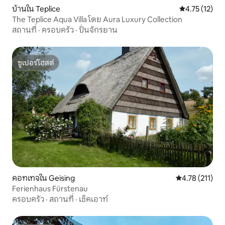
บ้านใน Teplice
คะแนนเฉลี่ย 4.
4.75 (12)
The Teplice Aqua Villa โดย Aura Luxury Collection
สถานที่
·
ครอบครัว
·
ปั่นจักรยาน
ซูเปอร์โฮสต์
ซูเปอร์โฮสต์
คอทเทจใน Geising
คะแนนเฉลี่ย 4.7
4.78 (211)
Ferienhaus Fürstenau
ครอบครัว
·
สถานที่
·
เช็คเอาท์