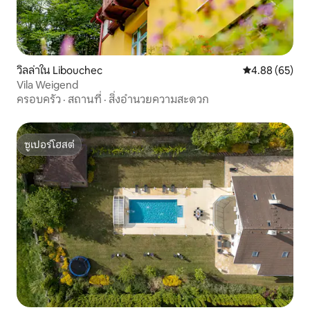
วิลล่าใน Libouchec
คะแนนเฉลี่ย 4.
4.88 (65)
Vila Weigend
ครอบครัว
·
สถานที่
·
สิ่งอำนวยความสะดวก
ซูเปอร์โฮสต์
ซูเปอร์โฮสต์