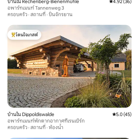
บ้านใน Rechenberg-Bienenmühle
คะแนนเฉลี่ย 4.
4.92 (36)
อพาร์ทเมนท์ Tannenweg 3
ครอบครัว
·
สถานที่
·
ปั่นจักรยาน
โดนใจเกสต์
โดนใจเกสต์ที่สุด
บ้านใน Dippoldiswalde
คะแนนเฉลี่ย 5
5.0 (45)
อพาร์ทเมนท์พักตากอากาศที่เรนเบิร์ก
ครอบครัว
·
สถานที่
·
ห้องน้ำ