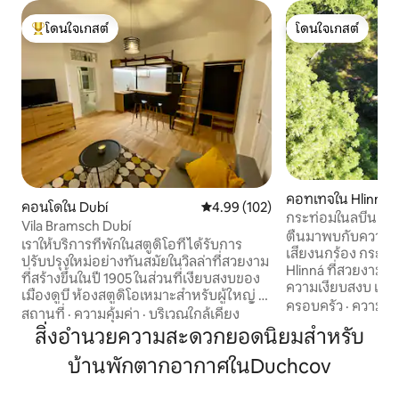
โดนใจเกสต์
โดนใจเกสต์
โดนใจเกสต์ที่สุด
โดนใจเกสต์
คอทเทจใน Hlinná
คอนโดใน Dubí
คะแนนเฉลี่ย 4.99 จาก 5, 102 รีวิว
4.99 (102)
กระท่อมในลบีน
Vila Bramsch Dubí
ตื่นมาพบกับความเง
เราให้บริการที่พักในสตูดิโอที่ได้รับการ
เสียงนกร้อง กระท่อ
ปรับปรุงใหม่อย่างทันสมัยในวิลล่าที่สวยงาม
Hlinná ที่สวยงามม
ที่สร้างขึ้นในปี 1905 ในส่วนที่เงียบสงบของ
ความเงียบสงบ และ
เมืองดูบี ห้องสตูดิโอเหมาะสำหรับผู้ใหญ่ 3
ธรรมชาติของเทือกเขาเช
ครอบครัว
·
ความคุ้
คนหรือผู้ใหญ่ 2 คนและเด็ก 2 คน ราคานี้
สถานที่
·
ความคุ้มค่า
·
บริเวณใกล้เคียง
พื้นที่ล้อมรั้วทั้ง
สำหรับสตูดิโอทั้งหมด (สูงสุด 4 คน) วิลล่า
สิ่งอำนวยความสะดวกยอดนิยมสำหรับ
ลำธารสำหรับคุณโดย
แห่งนี้ตั้งอยู่ในสวนขนาดใหญ่ที่คุณสามารถ
เหมาะสำหรับผู้เข้าพ
บ้านพักตากอากาศในDuchcov
นั่งและเพลิดเพลินกับกาแฟได้ ในบริเวณใกล้
ช้า ๆ พักผ่อนจากเม
เคียงมีสปาสภาพอากาศและสภาพแวดล้อม
ยามเย็นที่เงียบสงบในธร
ที่เหมาะสำหรับการเดินป่า การเล่นสกี การ