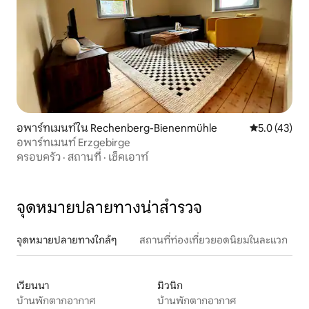
อพาร์ทเมนท์ใน Rechenberg-Bienenmühle
คะแนนเฉลี่ย 5
5.0 (43)
อพาร์ทเมนท์ Erzgebirge
ครอบครัว
·
สถานที่
·
เช็คเอาท์
จุดหมายปลายทางน่าสำรวจ
จุดหมายปลายทางใกล้ๆ
สถานที่ท่องเที่ยวยอดนิยมในละแวก
เวียนนา
มิวนิก
บ้านพักตากอากาศ
บ้านพักตากอากาศ