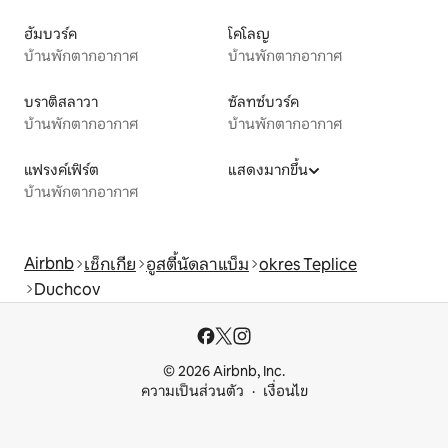
ฮัมบวร์ค
โคโลญ
บ้านพักตากอากาศ
บ้านพักตากอากาศ
บราติสลาวา
ซัลทซ์บวร์ค
บ้านพักตากอากาศ
บ้านพักตากอากาศ
แฟรงค์เฟิร์ต
แสดงมากขึ้น
บ้านพักตากอากาศ
Airbnb
เช็กเกีย
อูสตี้นัดลาแบ็ม
okres Teplice
Duchcov
© 2026 Airbnb, Inc.
ความเป็นส่วนตัว
เงื่อนไข