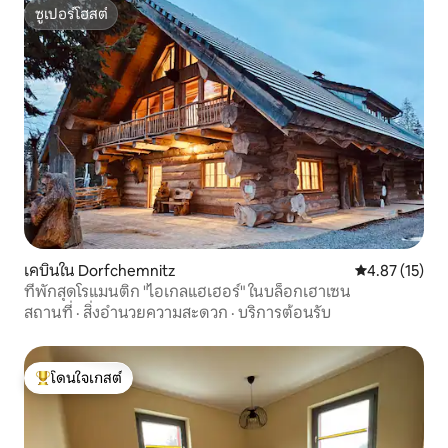
ซูเปอร์โฮสต์
ซูเปอร์โฮสต์
เคบินใน Dorfchemnitz
คะแนนเฉลี่ย 4.
4.87 (15)
ที่พักสุดโรแมนติก "ไอเกลแฮเฮอร์" ในบล็อกเฮาเซน
สถานที่
·
สิ่งอำนวยความสะดวก
·
บริการต้อนรับ
โดนใจเกสต์
โดนใจเกสต์ที่สุด