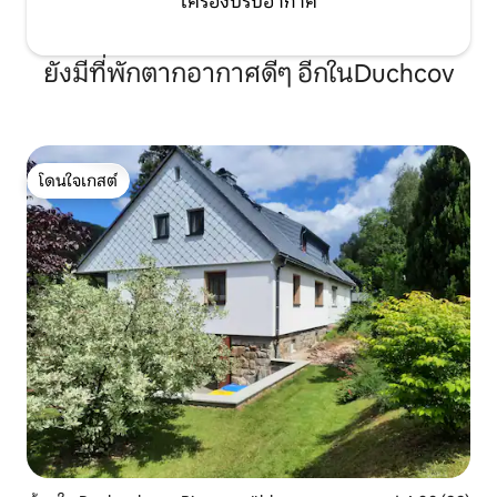
เครื่องปรับอากาศ
ยังมีที่พักตากอากาศดีๆ อีกในDuchcov
โดนใจเกสต์
โดนใจเกสต์