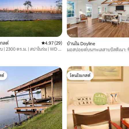
โกลด์
คะแนนเฉลี่ย 4.97 จาก 5, 29 รีวิว
4.97 (29)
บ้านใน Doyline
 | 2300 ตร.ม. | สปาในร่ม | WD |
มอสปอยต์บนทะเลสาบบิสติเนา: ที
65 รีวิว
สำหรับครอบครัว
ต์
โดนใจเกสต์
ต์
โดนใจเกสต์