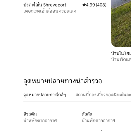
บังกะโลใน Shreveport
คะแนนเฉลี่ย 4.99 จาก 5, 4
4.99 (408)
เดอะเรดเฮ้าส์ออนครอสเลค
บ้านใน โฮเ
บ้านพักแ
จุดหมายปลายทางน่าสำรวจ
จุดหมายปลายทางใกล้ๆ
สถานที่ท่องเที่ยวยอดนิยมในล
ฮิวสตัน
ดัลลัส
บ้านพักตากอากาศ
บ้านพักตากอากาศ