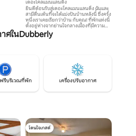
เดอะโคลแมนแลนดิ้ง
ลับมาที่
ยินดีต้อนรับสู่เดอะโคลแมนแลนดิ้ง ฉันและ
้อมสมาร์ท
สามีตื่นเต้นที่จะได้แบ่งปันบ้านหลังนี้ ซึ่งครั้ง
งและอื่นๆ
หนึ่งเราเคยเรียกว่าบ้าน กับคุณ! ที่พักแห่งนี้
ตั้งอยู่ห่างจากย่านใจกลางเมืองที่มีความ
สำคัญทางประวัติศาสตร์เพียงไม่กี่ช่วงตึก ให้
กาศในDubberly
ความสะดวกสบายแบบในเมือง แต่ยังคงเป็น
ที่พักที่เงียบสงบและกว้างขวางสำหรับการ
พักผ่อน! ไม่ว่าจะเป็นการโยกไปมาที่ระเบียง
ด้านหน้า การทำบาร์บีคิวในครัวกลางแจ้ง
หรือการพักผ่อนในอ่างน้ำร้อน ที่พักที่มี
อุปกรณ์ครบครันนี้มีความสะดวกสบาย
ทั้งหมดของบ้านที่ห่างจากบ้าน!
ฟรีบริเวณที่พัก
เครื่องปรับอากาศ
โดนใจเกสต์
โดนใจเกสต์