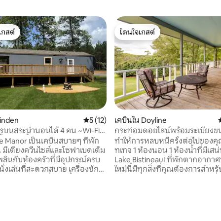
เกสต์
โดนใจเกสต์
์ที่สุด
โดนใจเกสต์
Minden
คะแนนเฉลี่ย 5 จาก 5, 12 รีวิว
5 (12)
เคบินใน Doyline
รูบนสระน้ำนอนได้ 4 คน ~Wi-Fi
กระท่อมดอยไลน์พร้อมระเบียงข
 42 รีวิว
ี~สัตว์เลี้ยง
และทางเข้าทะเลสาบ
 Manor เป็นเคบินสบายๆ ที่พัก
ทำให้การหลบหนีครั้งต่อไปของค
คน มีเตียงควีนไซส์และโซฟาเบดเต็ม
ทเทจ 1 ห้องนอน 1 ห้องน้ำที่มีเสน่
พลินกับห้องครัวที่มีอุปกรณ์ครบ
Lake Bistineau! ที่พักตากอากาศ
ี่นั่งเล่นที่สะดวกสบาย เครื่องซัก
ใหม่นี้มีทุกสิ่งที่คุณต้องการสำห
งอบผ้า และผ้าปูที่นอนทั้งหมด ก้าว
ผ่อนและการผ่อนคลายในขณะที่
ต๊ะปิกนิกส่วนตัวและเตาผิงพร้อม
ภัยที่ไร้ขอบเขตรอบๆดอยไลน์ คุ
มาะสำหรับค่ำคืนใต้แสงดาว ผู้เข้า
เรือของคุณสามารถใช้เวลาทั้งวัน
ารถใช้บริการสระน้ำและท่าเรือ
เรือตกปลาและสำรวจอุทยานแห่งร
ท เส้นทางเดินเล่น สนามเด็กเล่น
Bistineau จากนั้นเล่นที่คาสิโนแล