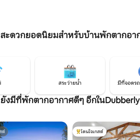
ร้านค้าแคมป์ และห้องเล่นเกม
ท่องเที่ยวอื่นๆใกล้เคียงมากมาย ก
พูลและลูกดอก ทุกอย่างที่คุณ
บ้านที่ ‘Bistineau Bungalow’ พร
ำหรับการพักผ่อนอย่างผ่อนคลาย
ทีวีระเบียงส่วนตัวสนามกว้างขวา
สัตว์เลี้ยง
อีกมากมาย!
มสะดวกยอดนิยมสำหรับบ้านพักตากอา
i
สระว่ายน้ำ
มีที่จอดรถ
ยังมีที่พักตากอากาศดีๆ อีกในDubberly
สต์
โดนใจเกสต์
สต์
โดนใจเกสต์ที่สุด