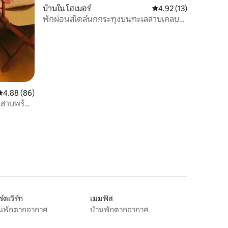
บ้านใน โฮเมอร์
คะแนนเฉลี่ย 4.92 จาก 5,
4.92 (13)
พักผ่อนสไตล์นกกระทุงบนทะเลสาบเคลบ
อร์น
คะแนนเฉลี่ย 4.88 จาก 5, 86 รีวิว
4.88 (86)
ลสาบพร้อม
์ตเวิร์ท
เมมฟิส
านพักตากอากาศ
บ้านพักตากอากาศ