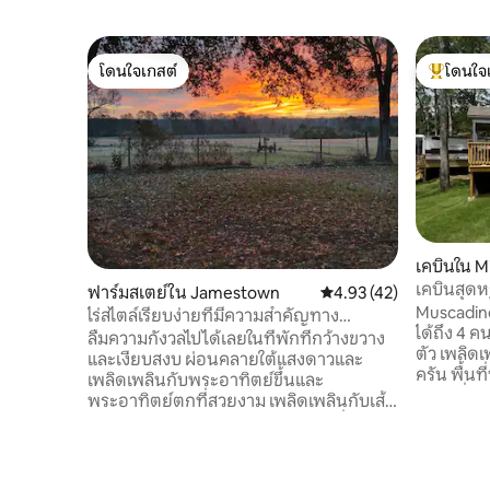
โดนใจเกสต์
โดนใจ
โดนใจเกสต์
โดนใจเกสต
เคบินใน 
เคบินสุดห
ฟาร์มสเตย์ใน Jamestown
คะแนนเฉลี่ย 4.93 จาก 5,
4.93 (42)
~สมาร์ททีว
Muscadine
ไร่สไตล์เรียบง่ายที่มีความสำคัญทาง
ได้ถึง 4 
ประวัติศาสตร์
ลืมความกังวลไปได้เลยในที่พักที่กว้างขวาง
ตัว เพลิดเ
และเงียบสงบ ผ่อนคลายใต้แสงดาวและ
ครัน พื้นท
เพลิดเพลินกับพระอาทิตย์ขึ้นและ
ผ้า/เครื่อ
พระอาทิตย์ตกที่สวยงาม เพลิดเพลินกับเส้น
ออกไปยังโ
ทางเดินป่าและจับปลามาทำอาหารค่ำของ
เตาย่าง เห
คุณ!! บ่อขนาด 2 เอเคอร์มีปลาบาส ปลาพรช
พักยังสาม
ปลาบรีม และปลาดุก เมื่อมีการร้องขอ
ของรีสอร์
บริการผู้ช่วยส่วนตัวของเราสามารถให้