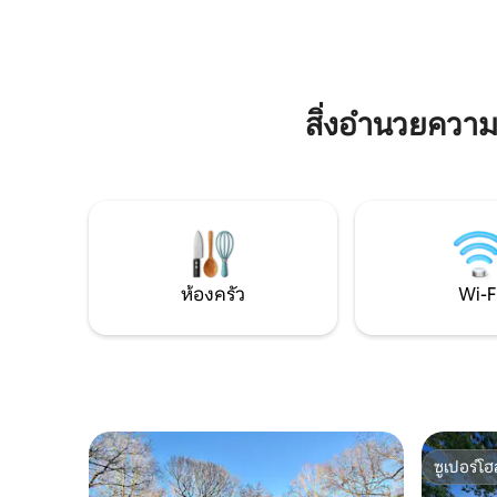
สวนสุนัข 
บริการอาหารชั้นเลิศสำหรับมื้อเช้ามื้อกลาง
พร้อมโต๊ะ
วันและมื้อค่ำหรือสิ่งอำนวยความสะดวก
ต้องการส
อื่นๆที่จำเป็น สถานที่ท่องเที่ยวโดยรอบมี
เป็นมิตรกับ
ทะเลสาบคาสิโนร้านอาหารชั้นเลิศและอื่นๆ
อีกมากมาย หวังว่าจะได้พบกันเร็วๆนี้และ
สิ่งอำนวยควา
แบ่งปันไร่ที่สวยงามของเรากับคุณ!!
ห้องครัว
Wi-F
ซูเปอร์โฮ
ซูเปอร์โฮ