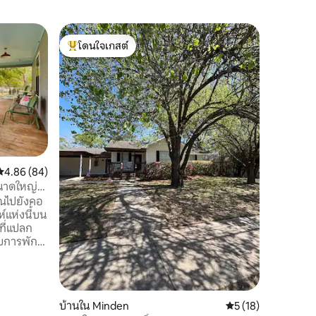
บ้านต้นไม
โดนใจเกสต์
โดนใจ
Lightnin
โดนใจเกสต์ที่สุด
โดนใจเกส
ลองจินตน
อ่าวบนคร
บรรยากาศ
และกระรอ
ยามเช้าห
ในเวลาพล
ทะเลสาบ ใ
หนังสือชั
คะแนนเฉลี่ย 4.86 จาก 5, 84 รีวิว
4.86 (84)
ของเราเอ
นาดใหญ่
เรา เงียบ
ุณไปยังคอ
อยู่ติดกัน
ห์แห่งนี้บน
แยกต่างหา
ที่แปลก
ถ่ายรูปใน
รับการพัก
มีการผจญ
ณและลูก
ในการล่อง
ัฐ Lake
บ้านใน Minden
คะแนนเฉลี่ย 5 จาก 5,
5 (18)
ะสถานที่