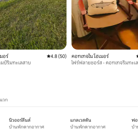
08 รีวิว
มอร์
คะแนนเฉลี่ย 4.8 จาก 5, 50 รีวิว
4.8 (50)
คอทเทจใน โฮเมอร์
คมป์ริมทะเลสาบ
ไฟร์ฟลายชอร์ส - คอทเทจริมทะเ
1 ห้องนอนและลอฟท์
ะแวก
นิวออร์ลีนส์
แกลเวสตัน
ฟอร
บ้านพักตากอากาศ
บ้านพักตากอากาศ
บ้