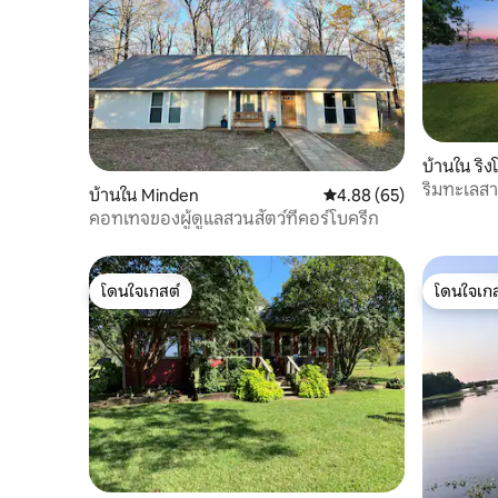
บ้านใน ริง
ริมทะเลสาบ
บ้านใน Minden
คะแนนเฉลี่ย 4.88 จาก 5, 
4.88 (65)
ท่าเรือ
คอทเทจของผู้ดูแลสวนสัตว์ที่คอร์โบครีก
โดนใจเกสต์
โดนใจเกส
โดนใจเกสต์
โดนใจเกส