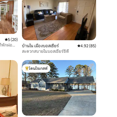
คะแนนเฉลี่ย 5 จาก 5, 20 รีวิว
5 (20)
่พักผ่อน
บ้านใน เมืองบอสเซียร์
คะแนนเฉลี่ย 4.92 จาก 5,
4.92 (85)
สะดวกสบายในบอสเซียร์ซิตี
โดนใจเกสต์
โดนใจเกสต์ที่สุด